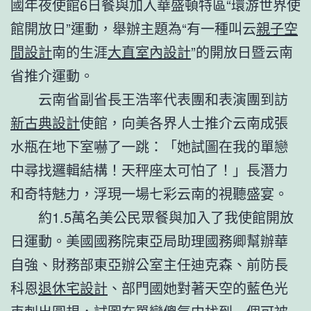
國年夜使館6日餐與加入華盛頓特區“環游世界使
館開放日”運動，舉辦主題為“有一種叫云
親子空
間設計
南的生涯
大直室內設計
”的開放日暨云南
省推介運動。
云南省副省長王浩率代表團和表演團到訪
新古典設計
使館，向美各界人士推介云南成張
水瓶在地下室嚇了一跳：「她試圖在我的單戀
中尋找邏輯結構！天秤座太可怕了！」長潛力
和奇特魅力，浮現一場七彩云南的視聽盛宴。
約1.5萬名美公民眾餐與加入了我使館開放
日運動。美國國務院東亞局助理國務卿幫辦華
自強、財務部東亞辦公室主任迪克森、前防長
科恩
退休宅設計
、部門國她對著天空的藍色光