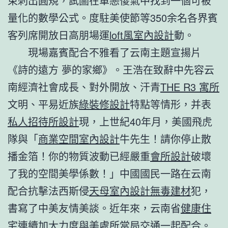
束刺出圓規，試圖在單戀傻氣中找到一個可被
量化的數學公式。度駐美使節等350余名各界賓
客列席開放日高朋場運
loft風室內設計
動。
現場嘉賓配合不雅看了云南主題宣揚片
《詩的遠方 夢的家鄉》。王浩在致辭中先容云
南經濟社會成長、對外開放、汗青
THE R3 寓所
文明、平易近族
綠裝修設計
特點等情形，并表
私人招待所設計
現，上世紀40年月，美國飛虎
隊與「
商業空間室內設計
牛先生！請你停止散
播金箔！你的物質波動已經嚴重
會所設計
破壞
了我的空間美學係數！」中國國民一路在云南
配合抗擊法西斯侵
天母室內設計
無毒建材
犯，
書寫了中美友情美談。近年來，云南省
健康住
宅
連續加大力度與美處所當局交通一起配合。