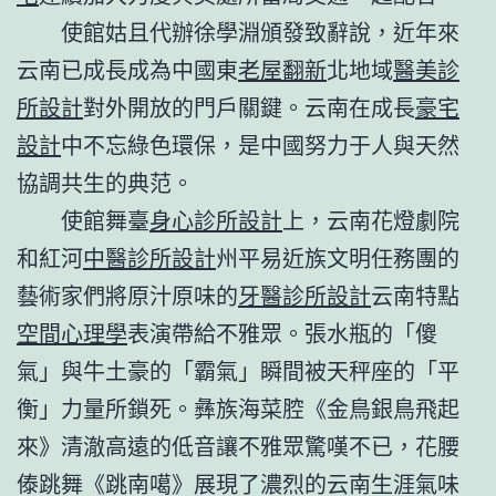
使館姑且代辦徐學淵頒發致辭說，近年來
云南已成長成為中國東
老屋翻新
北地域
醫美診
所設計
對外開放的門戶關鍵。云南在成長
豪宅
設計
中不忘綠色環保，是中國努力于人與天然
協調共生的典范。
使館舞臺
身心診所設計
上，云南花燈劇院
和紅河
中醫診所設計
州平易近族文明任務團的
藝術家們將原汁原味的
牙醫診所設計
云南特點
空間心理學
表演帶給不雅眾。張水瓶的「傻
氣」與牛土豪的「霸氣」瞬間被天秤座的「平
衡」力量所鎖死。彝族海菜腔《金鳥銀鳥飛起
來》清澈高遠的低音讓不雅眾驚嘆不已，花腰
傣跳舞《跳南噶》展現了濃烈的云南生涯氣味