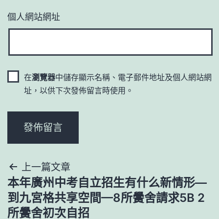
個人網站網址
在
瀏覽器
中儲存顯示名稱、電子郵件地址及個人網站網
址，以供下次發佈留言時使用。
文
上一篇文章
本年廣州中考自立招生有什么新情形—
章
到九宮格共享空間—8所黌舍請求5B 2
導
所黌舍初次自招