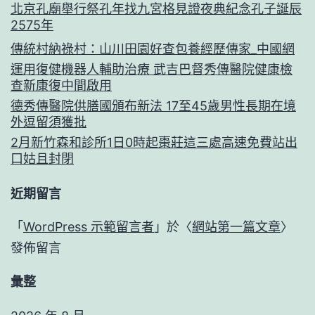
北京孔廟舉行祭孔年找九宮格見證夜典紀念孔子誕辰
2575年
傳統村納祿村：山川田園好查包養經歷傳家_中國網
運用復健機器人輔助治療 武吉巴督秀傳醫院健康檢
查新康復中間啟用
德秀傳醫院供膳國頒布新法 17至45歲男性長期在境
外逗留須獲批
2月新竹森和診所1日0時起棗莊這三處高速免費站出
口姑且封閉
近期留言
「
WordPress 示範留言者
」於〈
網站第一篇文章
〉
發佈留言
彙整