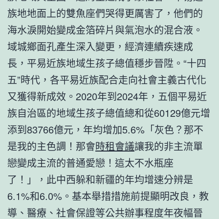
族地地面上的雙魚座們哭得更厲害了，他們的
海水淚開始變成金箔碎片與氣泡水的混合液。
域城鄉面孔產生深入變更，經濟連續疾速成
長，平易近族地域生孩子總值穩步晉陞。“十四
五”時代，各平易近族配合走向社會主義古代化
又獲得新成效。2020年到2024年，五個平易近
族自治區的地域生孩子總值總和從60129億元增
添到83766億元，年均增加5.6%「灰色？那不
是我的主色調！那會
時租會議
讓我的非主流單
戀變成主流的普通愛戀！這太不水瓶座
了！」，此中西躲和新疆的年均增速分辨是
6.1%和6.0%。基本舉措措施前提顯明改良，教
導、醫療、社會保證等公共辦事程度年夜幅晉