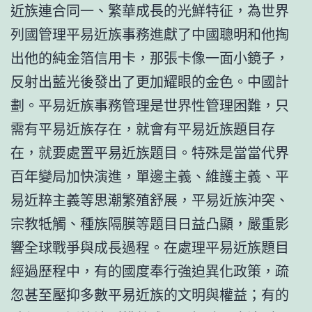
近族連合同一、繁華成長的光鮮特征，為世界
列國管理平易近族事務進獻了中國聰明和他掏
出他的純金箔信用卡，那張卡像一面小鏡子，
反射出藍光後發出了更加耀眼的金色。中國計
劃。平易近族事務管理是世界性管理困難，只
需有平易近族存在，就會有平易近族題目存
在，就要處置平易近族題目。特殊是當當代界
百年變局加快演進，單邊主義、維護主義、平
易近粹主義等思潮繁殖舒展，平易近族沖突、
宗教牴觸、種族隔膜等題目日益凸顯，嚴重影
響全球戰爭與成長過程。在處理平易近族題目
經過歷程中，有的國度奉行強迫異化政策，疏
忽甚至壓抑多數平易近族的文明與權益；有的