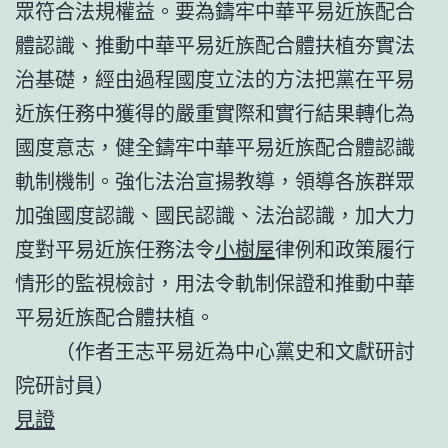
眾符合法規權益。要為鑄牢中華平易近族配合
體認識、推動中華平易近族配合體扶植夯實法
治基礎，經由過程國度立法的方法把黨在平易
近族任務中獲得的嚴重實際和實行結果轉化為
國度意志，健全鑄牢中華平易近族配合體認識
軌制機制。強化法治宣揚教導，領導各族群眾
加強國度認識、國民認識、法治認識，加大力
度對平易近族任務法令
小樹屋
律例和政策履行
情形的監視檢討，用法令軌制保證和推動中華
平易近族配合體扶植。
（作者
王志平易近
為中心黨史和文獻研討
院研討員）
見證