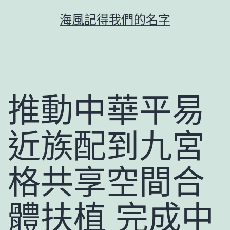
跳
海風記得我們的名字
至
主
要
內
容
推動中華平易
近族配到九宮
格共享空間合
體扶植 完成中