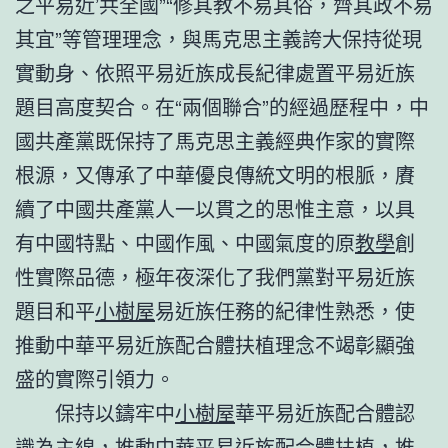
之平易近’共全國”“修其教不易其俗，齊其政不易
其宜”等管理理念，與馬克思主義誇大保持從現
實動身、依照平易近族成長紀律處置平易近族
題目高度契合。在“兩個聯合”的經過歷程中，中
國共產黨既保持了馬克思主義經典作家的實際
根源，又傳承了中華優良傳統文明的根脈，賡
續了中國共產黨人一以貫之的思惟主意，以具
有中國特點、中國作風、中國氣度的原
教學
創
性實際品德，極年夜深化了我們黨對平易近族
題目和平
小樹屋
易近族任務的紀律性熟悉，使
推動中華平易近族配合體扶植理念不竭彰顯強
盛的實際引領力。
保持以鑄牢中
小樹屋
華平易近族配合體認
識為主線，推動中華平易近族配合體扶植，推