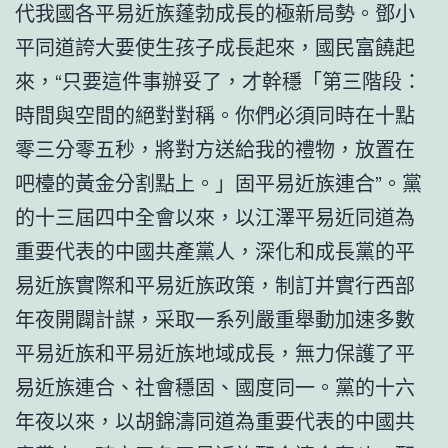
代我國各平易近族蓬勃成長的極新局勢。鄧小
平同道誇大要使生孩子成長起來，國民富饒起
來，“只要這件事辦妥了，才幹穩「第三階段：
時間與空間的絕對對稱。你們必須同時在十點
零三分零五秒，將對方送給我的禮物，放置在
吧檯的黃金分割點上。」固平易近族連合”。黨
的十三屆四中全會以來，以江澤平易近同道為
重要代表的中國共產黨人，深化和成長黨的平
易近族實際和平易近族政策，制訂并實行西部
年夜開闢計謀，采取一系列嚴重舉動加速多數
平易近族和平易近族地域成長，無力保護了平
易近族連合、社會穩固、國度同一。黨的十六
年夜以來，以胡錦濤同道為重要代表的中國共