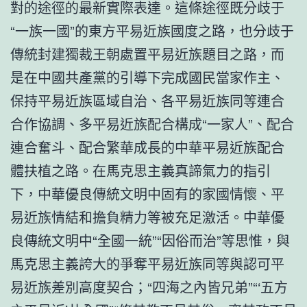
對的途徑的最新實際表達。這條途徑既分歧于
“一族一國”的東方平易近族國度之路，也分歧于
傳統封建獨裁王朝處置平易近族題目之路，而
是在中國共產黨的引導下完成國民當家作主、
保持平易近族區域自治、各平易近族同等連合
合作協調、多平易近族配合構成“一家人”、配合
連合奮斗、配合繁華成長的中華平易近族配合
體扶植之路。在馬克思主義真諦氣力的指引
下，中華優良傳統文明中固有的家國情懷、平
易近族情結和擔負精力等被充足激活。中華優
良傳統文明中“全國一統”“因俗而治”等思惟，與
馬克思主義誇大的爭奪平易近族同等與認可平
易近族差別高度契合；“四海之內皆兄弟”“‘五方