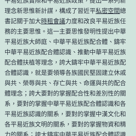
平易近族實際和平易近族政策，提出一系列新
理念新思惟新計謀，構成了習近平
私密空間
總
書記關于加大
時租會議
力度和改良平易近族任
務的主要思惟。這一主要思惟發明性提出中華
平易近族大師庭、中華平易近族配合體、鑄牢
中華平易近族配合體認識、推動中華平易近族
配合體扶植等理念，誇大鑄牢中華平易近族配
合體認識，就是要領導各族國民堅固建立休戚
與共、榮辱與共、存亡與共、命運與共的配合
體理念；誇大要對的掌握配合性和差別性的關
系，要對的掌握中華平易近族配合體認識和各
平易近族認識的關系，要對的掌握中漢文化和
各平易近族文明的關系，要對的掌握物資和精
力的關系；誇大鑄牢中華平易近族配合體認識