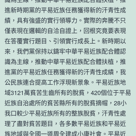
進新時期黨的平易近族任務獲得新的汗青性成
績，具有強盛的實行領導力。實際的奔騰不只
僅表現在邏輯的自洽自證上，回根究竟要表現
在答覆實行題目、引領實行成長上。新時期以
來，我們黨保持以鑄牢中華平易近族配合體認
識為主線，推動中華平易近族配合體扶植，推
進黨的平易近族任務獲得新的汗青性成績，我
公民族連合提高工作浮現新景象。平易近族地
域3121萬貧苦生齒所有的脫貧，420個位于平易
近族自治處所的貧苦縣所有的脫貧摘帽，28小
我口較少平易近族所有的整族脫貧，汗青性處
理了盡對貧苦題目，各多數平易近族和平易近
族地域與全國一道周全建成小康社會。平易近