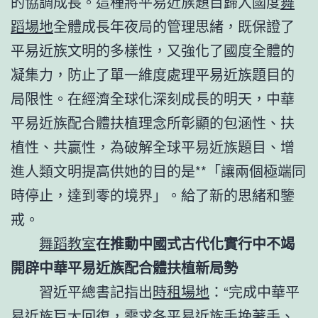
的協調成長。這種將平易近族題目歸入國度
舞
蹈場地
全體成長年夜局的管理思緒，既保證了
平易近族文明的多樣性，又強化了國度全體的
凝集力，防止了單一維度處理平易近族題目的
局限性。在經濟全球化深刻成長的明天，中華
平易近族配合體扶植理念所彰顯的包涵性、扶
植性、共贏性，為破解全球平易近族題目、增
進人類文明提高供她的目的是**「讓兩個極端同
時停止，達到零的境界」。給了新的思緒和鑒
戒。
舞蹈教室
在推動中國式古代化實行中不竭
開辟中華平易近族配合體扶植新局勢
習近平總書記指出
時租場地
：“完成中華平
易近族巨大回復，需求各平易近族手挽著手、