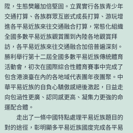
陞，生態樊籬加倍堅固。立異實行各族青少年
交通打算、各族群眾互嵌式成長打算、游玩增
進各平易近族來往交通融合打算，常態化組織
全國多數平易近族觀賞團到內陸各地觀賞拜
訪，各平易近族來往交通融合加倍普遍深刻。
勝利舉行第十二屆全國多數平易近族傳統體育
活動會，初次在國際綜合性體育賽事中完成了
包含港澳臺在內的各地域代表團年夜團聚。中
華平易近族的自負心驕傲感絕後激起，日益走
向包涵性更廣、認同感更高、凝集力更強的命
運配合體。
走出了一條中國特點處理平易近族題目的
對的途徑，彰明顯多平易近族國度完成各平易