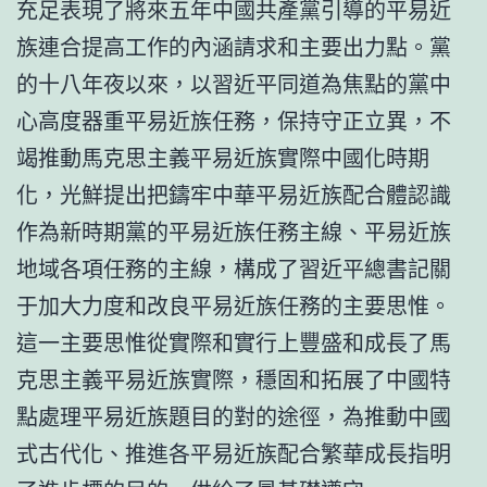
充足表現了將來五年中國共產黨引導的平易近
族連合提高工作的內涵請求和主要出力點。黨
的十八年夜以來，以習近平同道為焦點的黨中
心高度器重平易近族任務，保持守正立異，不
竭推動馬克思主義平易近族實際中國化時期
化，光鮮提出把鑄牢中華平易近族配合體認識
作為新時期黨的平易近族任務主線、平易近族
地域各項任務的主線，構成了習近平總書記關
于加大力度和改良平易近族任務的主要思惟。
這一主要思惟從實際和實行上豐盛和成長了馬
克思主義平易近族實際，穩固和拓展了中國特
點處理平易近族題目的對的途徑，為推動中國
式古代化、推進各平易近族配合繁華成長指明