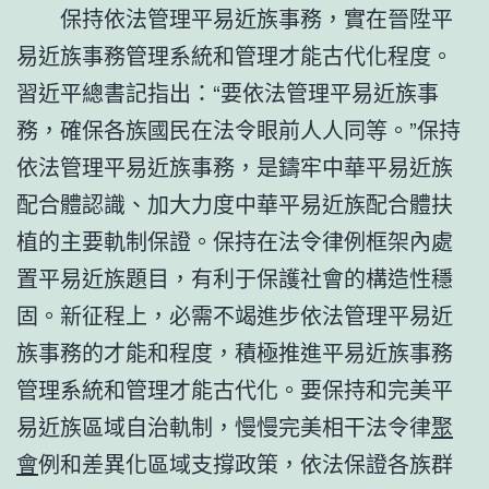
保持依法管理平易近族事務，實在晉陞平
易近族事務管理系統和管理才能古代化程度。
習近平總書記指出：“要依法管理平易近族事
務，確保各族國民在法令眼前人人同等。”保持
依法管理平易近族事務，是鑄牢中華平易近族
配合體認識、加大力度中華平易近族配合體扶
植的主要軌制保證。保持在法令律例框架內處
置平易近族題目，有利于保護社會的構造性穩
固。新征程上，必需不竭進步依法管理平易近
族事務的才能和程度，積極推進平易近族事務
管理系統和管理才能古代化。要保持和完美平
易近族區域自治軌制，慢慢完美相干法令律
聚
會
例和差異化區域支撐政策，依法保證各族群