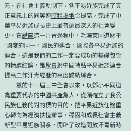
元。在社會主義軌制下，各平易近族完成了真
正意義上的同等連
時租場地
合提高，完成了中
華平易近族成長史上最普遍最深入的社會變
更。在
講座
這一汗青過程中，毛澤東同道關于
“國度的同一，國民的連合，國際各平易近族的
連合，這是我們的工作一定要成功的基礎包管”
的精辟結論，是
聚會
對中國特點平易近族連合
提高工作汗青經歷的高度歸納綜合。
黨的十一屆三中全會以來，以鄧小平同道
為重要代表的中國共產黨人，從頭確立了我公
民族任務的對的標的目的，把平易近族任務重
心轉向為經濟扶植辦事，穩固和成長社會主義
新型平易近族關系，開辟了改造開放汗青新時