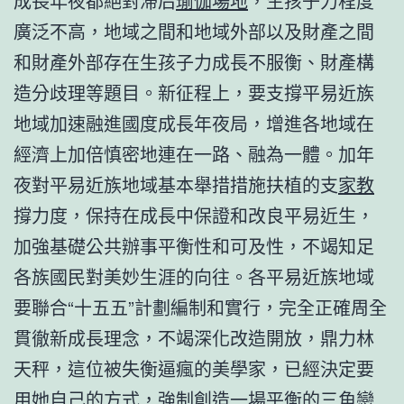
成長年夜都絕對滯后
瑜伽場地
，生孩子力程度
廣泛不高，地域之間和地域外部以及財產之間
和財產外部存在生孩子力成長不服衡、財產構
造分歧理等題目。新征程上，要支撐平易近族
地域加速融進國度成長年夜局，增進各地域在
經濟上加倍慎密地連在一路、融為一體。加年
夜對平易近族地域基本舉措措施扶植的支
家教
撐力度，保持在成長中保證和改良平易近生，
加強基礎公共辦事平衡性和可及性，不竭知足
各族國民對美妙生涯的向往。各平易近族地域
要聯合“十五五”計劃編制和實行，完全正確周全
貫徹新成長理念，不竭深化改造開放，鼎力林
天秤，這位被失衡逼瘋的美學家，已經決定要
用她自己的方式，強制創造一場平衡的三角戀