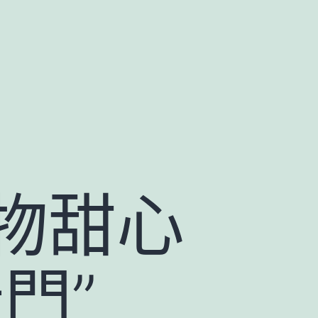
物甜心
門”