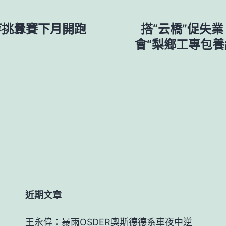
超等挑釁賽下月開跑
搭“云橋”促失
會“梨鄉工專包
近期文章
王永偉：暴雨OSDER奧斯德德系車夜中逆