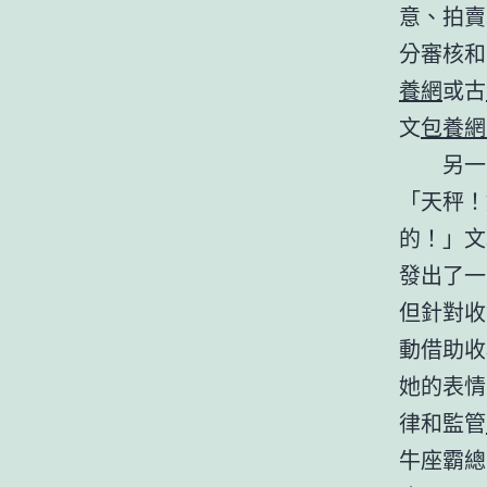
意、拍賣
分審核和
養網
或古
文
包養網
另一
「天秤！
的！」文
發出了一
但針對收
動借助收
她的表情
律和監管
牛座霸總