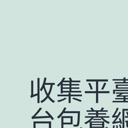
跳
至
主
要
內
容
收集平
台包養網