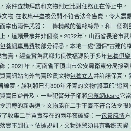
，案件查詢拜訪和文物判定比對任務正在停止中。
保文物”在收集平臺被公開不符合法令售賣，令人震
面拿出兩件武器：一條精緻的蕾絲絲帶，和一個測
上，這類景象并非個案。2022年，山西省長治市武
包養網車馬費
物部分得悉，本地一處“國保”古建的構
然售賣，經查實為武鄉北良侯福源院于多年
包養俱樂
飾；2021年，河南省平頂山市公安局衛東分局接到
買賣網站向外售賣珍貴文物
包養女人
并許諾保真，
著線索，勝利將已有800年汗青的文物“將軍印”追回
買賣日益普及，一些犯警分子卻將
包養網dcard
它
令流轉的新渠道。文物能在二手平臺不符合法令暢通
露了收集二手買賣存在的兩年夜破綻：一
包養感情
方
落實不到位。依據規則，文物運營須具有響應天資