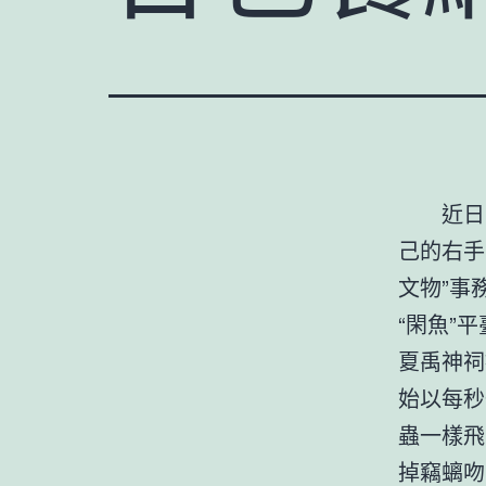
近日
己的右手
文物”事
“閑魚”
夏禹神祠
始以每秒
蟲一樣飛
掉竊螭吻