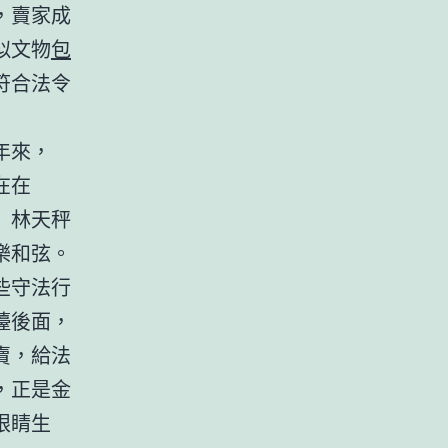
，賣家成
似文物
包
符合法令
年來，
在在
」林天秤
樂和弦。
些守法行
檯後面，
賣，給法
，正是金
眼睛生