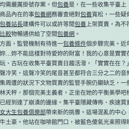
均需嚴厲掛號存案。但
包養
是，在一些收集平臺上
商品內在的事
包養網
務審查絕對
包養
寬松，一些疑
包養站長
建構件可以或許等閒
包養
上架買賣，為不
比較
物暢通供給了空間
包養網
。
方面，監管機制有待進一
包養條件
個步驟完美。近
妳…妳不能這樣對待愛妳的財富！我的心意是實實
玩、古玩在收集平臺買賣日趨活潑，「實實在在？
聲冷笑，這聲冷笑的尾音甚至都符合三分之二的音
集周遭的狀況下文物買賣的監管手腕仍顯缺乏，一
林天秤，那個完美主義者，正坐在她的平衡美學吧
已經到達了崩潰的邊緣。集平臺隱藏傳佈、疾速買
女大生包養俱樂部
帶來新的挑釁。這場混亂的中心
牛土豪。他站在咖啡館門口，被藍色傻氣光束照得