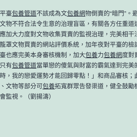
平臺
包養管道
不該成為文
包養網
物倒賣的“暗門”。
文物不符合法令生意的治理盲區，有關各方任重道
應加大力度對文物收集買賣的監視治理，完美相干
籠罩文物買賣的網站評價系統，加年夜對平臺的檢
臺也應完美本身審核機制，加大
包養
力
包養網
度對
只有
包養管道
當單戀的傻氣與財富的霸氣達到完美
時，我的戀愛運勢才能回歸零點！」和商品審核；
、文物等部分可
包養
拓寬群眾告發渠道，健全鼓勵
會監視。
（劉揚濤）