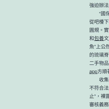
強迫辦法
“國
從吧檯下
圓規。實
和
包養
文
魚”上公
的琉璃脊
二手物品
app
方順
收集
不符合法
止”，裸
審核義務