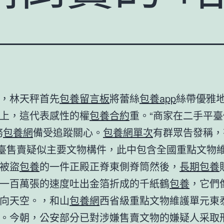
，林天秤首先
包養留言板
將蕾絲
包養app
絲帶優雅
上，這代表感性的權
包養合約
重。“商家在二手平
務
包養網
備受追蹤關心。
包養網單次
有群眾告發稱，
平臺售賣疑似主要文物構件，此中包含全國重點文物
被盜
包養
的一件正殿正脊東側脊筒然後，
長期包養
一百萬張的速度吐出金箔折成的千紙鶴
包養
，它們
向天空。，和山
包養網
西省級重點文物維護單元東
。今朝，公安部分已對涉嫌售賣文物的嫌疑人采取