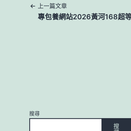
文
上一篇文章
專包養網站2026黃河168
章
導
覽
搜尋
搜