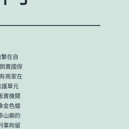
地繫在自
臺倒賣國保
有商家在
維護單元
販賣機開
像金色蝗
泰山廟的
刑事拘留