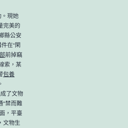
動。現她
量完美的
鄉縣公安
件在“閑
部
前掉竊
線索，某
警
包養
。
當成了文物
“禁而難
面，平臺
，文物生