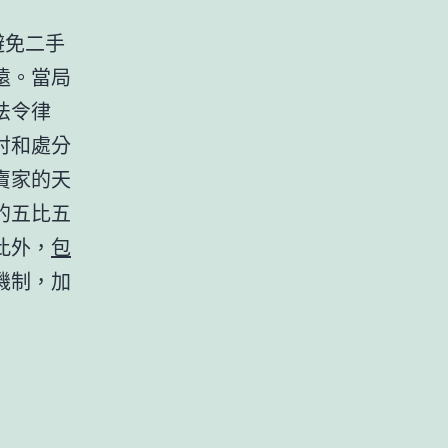
避免二手
遠。當局
法令律
討和處分
賣家的天
的五比五
此外，
包
機制，加