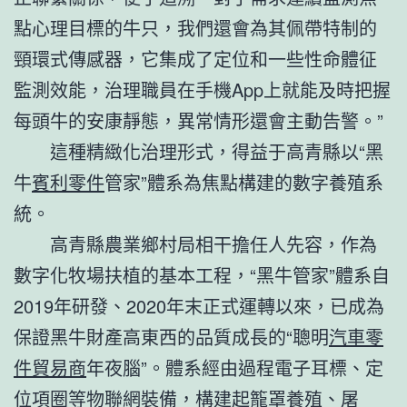
點心理目標的牛只，我們還會為其佩帶特制的
頸環式傳感器，它集成了定位和一些性命體征
監測效能，治理職員在手機App上就能及時把握
每頭牛的安康靜態，異常情形還會主動告警。”
這種精緻化治理形式，得益于高青縣以“黑
牛
賓利零件
管家”體系為焦點構建的數字養殖系
統。
高青縣農業鄉村局相干擔任人先容，作為
數字化牧場扶植的基本工程，“黑牛管家”體系自
2019年研發、2020年末正式運轉以來，已成為
保證黑牛財產高東西的品質成長的“聰明
汽車零
件貿易商
年夜腦”。體系經由過程電子耳標、定
位項圈等物聯網裝備，構建起籠罩養殖、屠