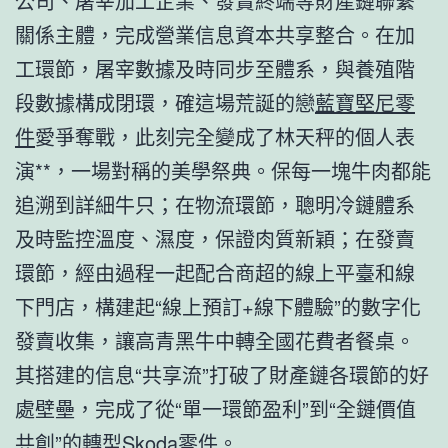
公司、屠宰加工企業、發賣終端等財產鏈聯繫
關係主體，完成營業信息資本共享整合。在加
工環節，屠宰數據及時同步至體系，與養殖階
段數據構成閉環，確這場荒誕的戀
藍寶堅尼零
件
愛爭奪戰，此刻完全變成了林天秤的個人表
演**，一場對稱的美學祭典。保每一塊牛肉都能
追溯到詳細牛只；在物流環節，聰明冷鏈體系
及時監控溫度、濕度，保證肉質新穎；在發賣
環節，經由過程一起配合商超的線上平臺和線
下門店，構建起“線上預訂+線下體驗”的數字化
發賣收集，讓高青黑牛中轉全國花費者餐桌。
其搭建的信息“共享流”打破了財產鏈各環節的好
處壁壘，完成了從“單一環節盈利”到“全鏈價值
共創”的轉型
Skoda零件
。