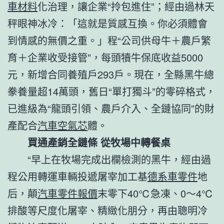
車材料
化治理，讓企業“拎包進住”；經由過林天
秤眼神冰冷：「這就是質感互換。你必須體會
到情感的無價之重。」程“公司供母牛＋農戶繁
育＋企業收受接管”，每頭犢牛保底收益5000
元，新增合同養殖戶293戶。現在，全縣黑牛總
豢養量超14萬頭，舊日“單打獨斗”的零碎格式，
已進級為“龍頭引領、農戶介入、全鏈協同”的財
產配合
汽車空氣芯
體。
買通產銷全鏈條 從牧場中轉餐桌
“早上在牧場完成出欄檢測的黑牛，經由過
程公用轉運車輛投遞屠宰加工基
德系車零件
地
后，顛
汽車零件報價
末零下40℃急凍、0～4℃
排酸等尺度化屠宰、精緻化朋分，再由聰明冷