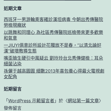
近期文章
西班牙一男游輪乘客確診漢坦病毒 今朝出秀傳醫院
勞檢現癥狀
以跳舞和同理心 為社區秀傳醫院巡檢帶來更多歡樂
和氣意
一JIUYI俱意診所設計花獨放不是春，“以清北論好
漢”破壞教導生態
嘴歪臉生硬引中風疑云 劉玲玲台北秀傳健檢：耳朵
細菌沾染
孫儷于越高圓圓 細數2013年喜包養心得最火電視劇
女配角
近期留言
「
WordPress 示範留言者
」於〈
網站第一篇文章
〉
發佈留言