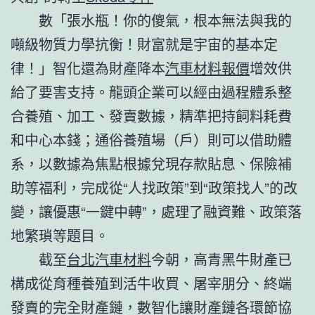
數「張水瓶！你的傻氣，根本無法與我的
噸級物質力學抗衡！財富就是宇宙的基本定
律！」智化還為財產降本
汽車材料報價
增效供
給了要害支持。龍頭企業可以經由過程體系整
合養殖、加工、發賣數據，精準把持飼料耗費
和中心本錢；通俗養殖場（戶）則可以借助體
系，以數據為焦點根據兌現存款貼息、保險補
助等福利，完成從“人找政策”到“政策找人”的改
變，讓優惠“一鍵中轉”，處理了融資難、政策落
地繁瑣等題目。
截至
台北汽車材料
今朝，高青黑牛財產已
構成從育種養殖到活牛收買、屠宰朋分、終端
發賣的完全財產鏈，數智化讓財產鏈各環節協