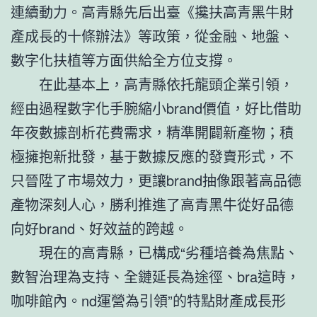
連續動力。高青縣先后出臺《攙扶高青黑牛財
產成長的十條辦法》等政策，從金融、地盤、
數字化扶植等方面供給全方位支撐。
在此基本上，高青縣依托龍頭企業引領，
經由過程數字化手腕縮小brand價值，好比借助
年夜數據剖析花費需求，精準開闢新產物；積
極擁抱新批發，基于數據反應的發賣形式，不
只晉陞了市場效力，更讓brand抽像跟著高品德
產物深刻人心，勝利推進了高青黑牛從好品德
向好brand、好效益的跨越。
現在的高青縣，已構成“劣種培養為焦點、
數智治理為支持、全鏈延長為途徑、bra這時，
咖啡館內。nd運營為引領”的特點財產成長形