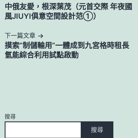
中俄友愛，根深葉茂（元首交際 年夜國
章
風JIUYI俱意空間設計范①）
導
下一篇文章
覽
摸索“制儲輸用”一體成到九宮格時租長
氫能綜合利用試點啟動
搜尋
搜尋