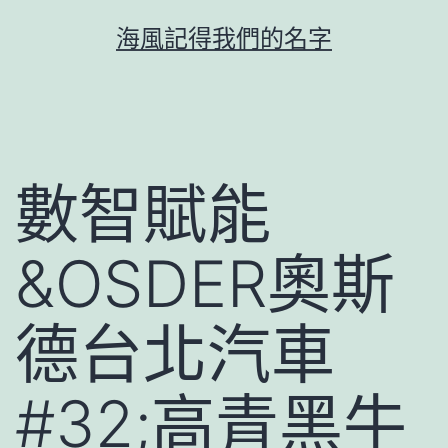
跳
海風記得我們的名字
至
主
要
內
容
數智賦能
&OSDER奧斯
德台北汽車
#32;高青黑牛