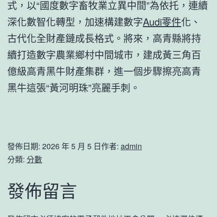
式，以“國度數字畜牧業立異中間”為依托，連續
深化數智化轉型，加速構建數字
Audi零件
化、
古代化全財產鏈成長格式。將來，高青縣將持
續打造數字農業鄉村中間城市，建成黃三角百
億級高青黑牛財產集群，進一個步驟擦亮高青
黑牛這張“黃河明珠”亮麗手刺。
發佈日期:
2026 年 5 月 5 日
作者:
admin
分類:
分數
發佈留言