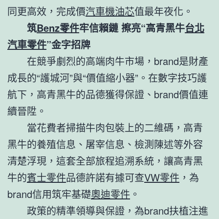
同更高效，完成價
汽車機油芯
值最年夜化。
筑
Benz零件
牢信賴鏈 擦亮“高青黑牛
台北
汽車零件
”金字招牌
在競爭劇烈的高端肉牛市場，brand是財產
成長的“護城河”與“價值縮小器”。在數字技巧護
航下，高青黑牛的品德獲得保證、brand價值連
續晉陞。
當花費者掃描牛肉包裝上的二維碼，高青
黑牛的養殖信息、屠宰信息、檢測陳述等外容
清楚浮現，這套全部旅程追溯系統，讓高青黑
牛的
賓士零件
品德許諾有據可查
VW零件
，為
brand信用筑牢基礎
奧迪零件
。
政策的精準領導與保證，為brand扶植注進