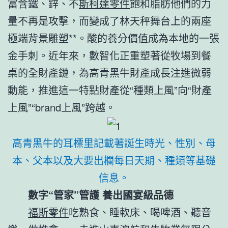
富含鐵、鋅、不
斯柯達零件
飽和脂肪他們的力
量不再是攻擊，而變成了林天秤舞台上的兩座
極端背景雕塑**。酸的養分價值成為本地的一張
金手刺。近年來，數智化正重塑著從牧場到餐
桌的全財產鏈，為高青黑牛財產成長注進微弱
動能，推進這一特點財產從“種類上風”向“財產
上風”“brand上風”跨越。
高青黑牛的耳標里記載著誕生時光、性別、母
本、父本以及大要出欄每日天期、種類等基礎
信息。
數字“管家”管護 養出國宴級品德
福斯零件
吃熟食、睡軟床、喝啤酒、聽音