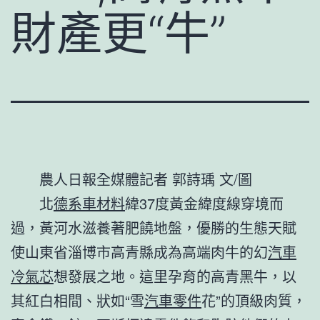
財產更“牛”
農人日報全媒體記者 郭詩瑀 文/圖
北
德系車材料
緯37度黃金緯度線穿境而
過，黃河水滋養著肥饒地盤，優勝的生態天賦
使山東省淄博市高青縣成為高端肉牛的幻
汽車
冷氣芯
想發展之地。這里孕育的高青黑牛，以
其紅白相間、狀如“雪
汽車零件
花”的頂級肉質，