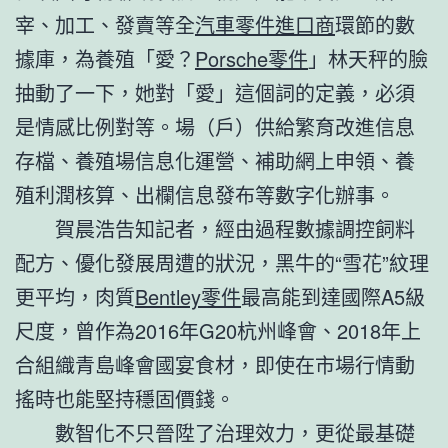
宰、加工、發賣等全
汽車零件進口商
環節的數
據庫，為養殖「愛？
Porsche零件
」林天秤的臉
抽動了一下，她對「愛」這個詞的定義，必須
是情感比例對等。場（戶）供給繁育改進信息
存檔、養殖場信息化運營、補助網上申領、養
殖利潤核算、出欄信息發布等數字化辦事。
賀晨浩告知記者，經由過程數據調控飼料
配方、優化發展周遭的狀況，黑牛的“雪花”紋理
更平均，肉質
Bentley零件
最高能到達國際A5級
尺度，曾作為2016年G20杭州峰會、2018年上
合組織青島峰會國宴食材，即使在市場行情動
搖時也能堅持穩固價錢。
數智化不只晉陞了治理效力，更從最基礎