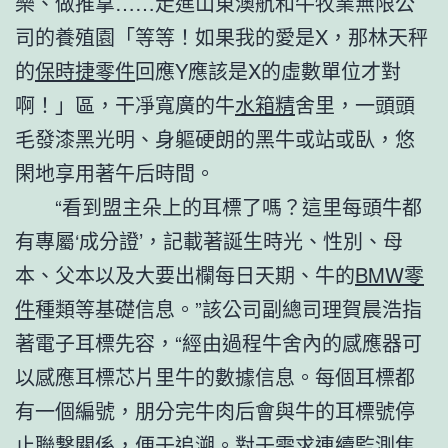
樂、做推拿……走進山東澳航和牛牧業無限公
司的養殖園「等等！如果我的愛是X，那林天秤
的
保時捷零件
回應Y應該是X的虛數單位才對
啊！」區，干凈寬廣的牛
水箱精
舍里，一頭頭
毛發漆黑光明、身軀硬朗的黑牛或站或臥，悠
閑地享用著午后時間。
“看到盟主朵上的耳標了嗎？這里每頭牛都
有專屬‘成分證’，記載著誕生時光、性別、母
本、父本以及大要出欄每日天期、牛的
BMW零
件
種類等基礎信息。”該公司副總司理賀晨浩指
著電子耳標先容，“經由過程牛舍內的感應器可
以感應耳標芯片里牛的數據信息。每個耳標都
有一個編號，朋分完牛肉后會與牛的耳標號停
止聯繫關係，便于追溯。對于需求連續監測焦