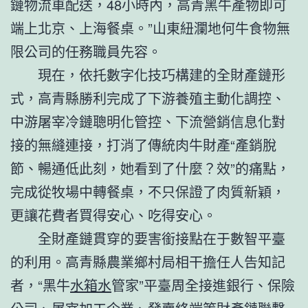
鏈物流車配送，48小時內，高青黑牛產物即可
端上北京、上海餐桌。”山東紐瀾地何牛食物無
限公司的任務職員先容。
現在，依托數字化技巧構建的全財產鏈形
式，高青縣勝利完成了下游養殖主動化調控、
中游屠宰冷鏈聰明化管控、下流營銷信息化對
接的無縫連接，打消了傳統肉牛財產“產銷脫
節、暢通低此刻，她看到了什麼？效”的痛點，
完成從牧場中轉餐桌，不只保證了肉質新穎，
更讓花費者買得安心、吃得安心。
全財產鏈貫穿的要害銜接點在于數智平臺
的利用。高青縣農業鄉村局相干擔任人告知記
者，“黑牛
水箱水
管家”平臺周全接進銀行、保險