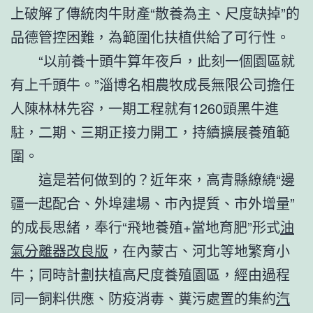
上破解了傳統肉牛財產“散養為主、尺度缺掉”的
品德管控困難，為範圍化扶植供給了可行性。
“以前養十頭牛算年夜戶，此刻一個園區就
有上千頭牛。”淄博名相農牧成長無限公司擔任
人陳林林先容，一期工程就有1260頭黑牛進
駐，二期、三期正接力開工，持續擴展養殖範
圍。
這是若何做到的？近年來，高青縣繚繞“邊
疆一起配合、外埠建場、市內提質、市外增量”
的成長思緒，奉行“飛地養殖+當地育肥”形式
油
氣分離器改良版
，在內蒙古、河北等地繁育小
牛；同時計劃扶植高尺度養殖園區，經由過程
同一飼料供應、防疫消毒、糞污處置的集約
汽