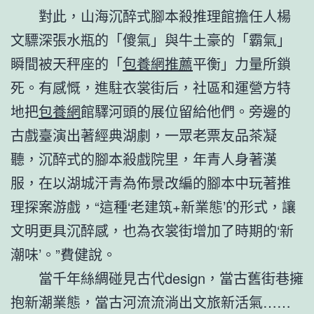
對此，山海沉醉式腳本殺推理館擔任人楊
文驃深張水瓶的「傻氣」與牛土豪的「霸氣」
瞬間被天秤座的「
包養網推薦
平衡」力量所鎖
死。有感慨，進駐衣裳街后，社區和運營方特
地把
包養網
館驛河頭的展位留給他們。旁邊的
古戲臺演出著經典湖劇，一眾老票友品茶凝
聽，沉醉式的腳本殺戲院里，年青人身著漢
服，在以湖城汗青為佈景改編的腳本中玩著推
理探案游戲，“這種‘老建筑+新業態’的形式，讓
文明更具沉醉感，也為衣裳街增加了時期的‘新
潮味’。”費健說。
當千年絲綢碰見古代design，當古舊街巷擁
抱新潮業態，當古河流流淌出文旅新活氣……