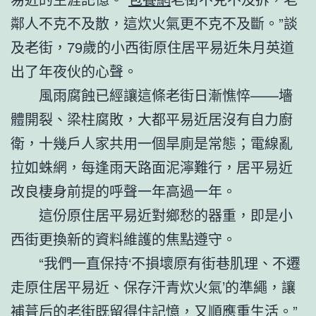
鄰人不克不及散，這炊火氣更不克不及斷。”談
及老街，79歲的小西街原住居平易近朱月英道
出了年夜伙的心聲。
風雨腐蝕已經讓這條老街日漸憔悴——墻
體開裂、梁柱腐敗，大都平易近居沒有自力廚
衛，十幾戶人家共用一個旱廁是常態；電線亂
拉如蛛網，每逢雨天路面泥濘難行，居平易近
改良棲身前提的呼聲一年高過一年。
這份原住居平易近對鄉愁的器重，即是小
西街更換新的資料維護的焦點遵守。
“我們一直保持‘不損壞原有街巷肌理、不遷
走原住居平易近、保存汗青炊火氣’的準繩，讓
補葺后的老街既留得住記憶，又順應重生活。”