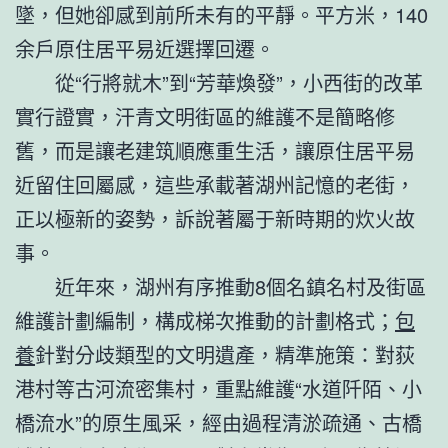
墜，但她卻感到前所未有的平靜。平方米，140
余戶原住居平易近選擇回遷。
從“行將就木”到“芳華煥發”，小西街的改革
實行證實，汗青文明街區的維護不是簡略修
舊，而是讓老建筑順應重生活，讓原住居平易
近留住回屬感，這些承載著湖州記憶的老街，
正以極新的姿勢，訴說著屬于新時期的炊火故
事。
近年來，湖州有序推動8個名鎮名村及街區
維護計劃編制，構成梯次推動的計劃格式；
包
養
針對分歧類型的文明遺產，精準施策：對荻
港村等古河流密集村，重點維護“水道阡陌、小
橋流水”的原生風采，經由過程清淤疏通、古橋