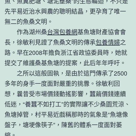
魚、魚糞肥塘、塘泥壅桑”的生態輪迴，不只是
先平易近治水興農的聰明結晶，更孕育了唯一
無二的魚桑文明。
作為湖州桑
台灣包養網
基魚塘財產協會會
長，徐敏利見證了魚桑文明的傳承
包養情婦
之
路。早在2008年擔負浙江省政協委員時，她就
提交了維護桑基魚塘的提案，此后年年呼吁。
之所以這般固執，是由於這門傳承了2500
多年的身手一度面對嚴重的挑釁。徐敏利回
想，曩昔受市場價錢動搖影響，蠶繭價錢連續
低迷，“養蠶不如打工”的實際讓不少桑園荒涼、
魚塘掉管，村平易近戲稱那時的氣象是“魚塘像
盤子，塘埂像筷子”，陳舊的體系一度面對萎
縮。