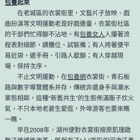
包養
起來
在老城區的衣裳街里，文藝片子放映、戲
曲扮演等文明運動老是好戲連臺，衣裳街社區
的干部們忙得腳不沾地。有
包養女人
人攥著流
程表對細節，調攤位、試裝備；有人挎著便平
易近袋，遞手冊、引路人歇腳；有人穿越現
場，保持次序。
不止文明運動，在
包養網
衣裳街，青石板
路與數字導覽體系并存，傳統非遺身手與潮水
業態相鄰，這種“新舊共生”的生態佈滿販子炊火
氣，不只本地老蒼生愛逛，外埠游客也要來瞧
一瞧。
早在2008年，湖州便對衣裳街按原肌理啟