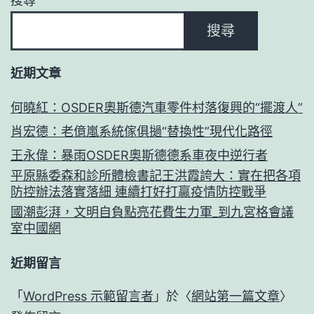
搜尋
搜尋
近期文章
何曉紅：OSDER奧斯德汽車零件村落復興的“擺渡人”
肖宏德：老億嵐系統傢俱撾“替換性”現代化路徑
王永偉：暴雨OSDER奧斯德德系車夜中逆行者
平原縣委森和診所體檢書記王洪霞誇大：實在把各項
防控辦法落實落細 連續打好打贏疫情防控戰爭
國潮彭湃，文明自負點亮花費生力軍_到九宮格會議
室中國網
近期留言
「
WordPress 示範留言者
」於〈
網站第一篇文章
〉