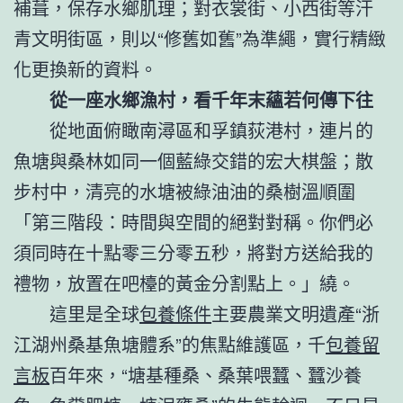
補葺，保存水鄉肌理；對衣裳街、小西街等汗
青文明街區，則以“修舊如舊”為準繩，實行精緻
化更換新的資料。
從一座水鄉漁村，看千年末蘊若何傳下往
從地面俯瞰南潯區和孚鎮荻港村，連片的
魚塘與桑林如同一個藍綠交錯的宏大棋盤；散
步村中，清亮的水塘被綠油油的桑樹溫順圍
「第三階段：時間與空間的絕對對稱。你們必
須同時在十點零三分零五秒，將對方送給我的
禮物，放置在吧檯的黃金分割點上。」繞。
這里是全球
包養條件
主要農業文明遺產“浙
江湖州桑基魚塘體系”的焦點維護區，千
包養留
言板
百年來，“塘基種桑、桑葉喂蠶、蠶沙養