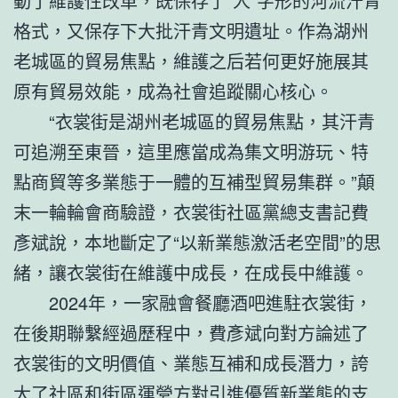
動了維護性改革，既保存了“人”字形的河流汗青
格式，又保存下大批汗青文明遺址。作為湖州
老城區的貿易焦點，維護之后若何更好施展其
原有貿易效能，成為社會追蹤關心核心。
“衣裳街是湖州老城區的貿易焦點，其汗青
可追溯至東晉，這里應當成為集文明游玩、特
點商貿等多業態于一體的互補型貿易集群。”顛
末一輪輪會商驗證，衣裳街社區黨總支書記費
彥斌說，本地斷定了“以新業態激活老空間”的思
緒，讓衣裳街在維護中成長，在成長中維護。
2024年，一家融會餐廳酒吧進駐衣裳街，
在後期聯繫經過歷程中，費彥斌向對方論述了
衣裳街的文明價值、業態互補和成長潛力，誇
大了社區和街區運營方對引進優質新業態的支