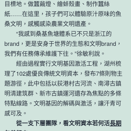
目標地。做蠶繭燈、繪蚌殼畫、制作蠶絲
紙……在這里，孩子們可以體驗原汁原味的魚
桑文明，感觸感染農業文明遺產。
“我感到桑基魚塘體系已不只是浙江的
brand，更是安身于世界的生態和文明brand，
我們有任務傳承維護下往。”徐敏利說。
經由過程實行文明基因激活工程，湖州梳
理了102處優良傳統文明資本，發布7條則物主
題游徑，此中包括以荻港村古河流、南潯古鎮
明清建筑群、新市古鎮運河遺存為焦點的多條
特點線路。文明基因的解碼與激活，讓汗青可
感可及。
從一支下層團隊，看文明資本若何活
長期