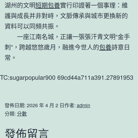
湖州的文明
短期包養
實行印證著一個事理：維
護與成長并非對峙，文脈傳承與城市更換新的
資料可以同頻共振。
一座江南名城，正讓一張張汗青文明“金手
刺”，跨越悠悠歲月，融進今世人的
包養
詩意日
常。
TC:sugarpopular900 69cd44a711a391.27891953
發佈日期:
2026 年 4 月 2 日
作者:
admin
分類:
分數
發佈留言