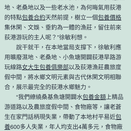
地、老桑地以及一些老水池，為何晦氣用荻港
的特點
包養合約
天然前提，樹立一個
包養價格
集休閑、文娛、垂釣為一體的漁莊，留住前來
荻港游玩的主人呢？”徐敏利想。
說干就干，在本地當局支撐下，徐敏利應
用曠廢濕地、老桑地、小魚塘開闢荻港旱路游
玩線路
女大生包養俱樂部
以及荻港漁莊農旅度
假中間，將水鄉文明元素與古代休閑文明相聯
合，展示最完全的荻港水鄉魅力。
“我們繚繞桑基魚塘開闢水
包養金額
上精品
游道路以及農旅度假中間、食物廠等，讓老蒼
生在家門話柄現失業，帶動了本地村平易近
包
養
600多人失業，年人均支出4萬多元，食物廠