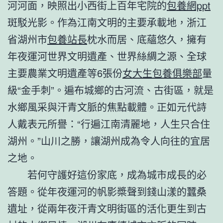
河河面，映照出小西街上百年宅院的
包養網ppt
斑駁光影。作為江南文明的主要承載地，浙江
省湖州市
包養站長
枕水而居、底蘊悠久，擁有
年夜運河世界文明遺產、世界絲綢之源、全球
主要農業文明遺產等6張份
女大生包養俱樂部
量
級“金手刺”。遍布城鄉的古河流、古街區，就是
水鄉風采與汗青文脈的焦點載體。正如元代詩
人戴表元所譽：“行遍江南清麗地，人生只合住
湖州。”山川之勝，讓湖州成為令人向往的宜居
之地。
若何守護好這份家底，成為城市成長的必
答題。從年夜運河的帆影槳聲到錢山漾的蠶桑
遺址，從兩年夜汗青文明街區的活化更生到古