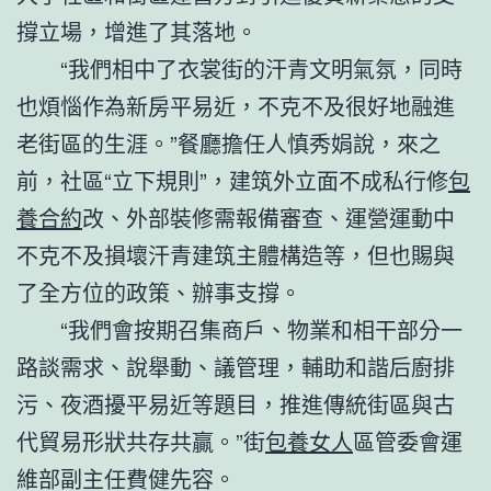
撐立場，增進了其落地。
“我們相中了衣裳街的汗青文明氣氛，同時
也煩惱作為新房平易近，不克不及很好地融進
老街區的生涯。”餐廳擔任人慎秀娟說，來之
前，社區“立下規則”，建筑外立面不成私行修
包
養合約
改、外部裝修需報備審查、運營運動中
不克不及損壞汗青建筑主體構造等，但也賜與
了全方位的政策、辦事支撐。
“我們會按期召集商戶、物業和相干部分一
路談需求、說舉動、議管理，輔助和諧后廚排
污、夜酒擾平易近等題目，推進傳統街區與古
代貿易形狀共存共贏。”街
包養女人
區管委會運
維部副主任費健先容。