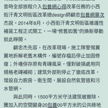
昔時全部旅程介入
包養網心得
改革任務的小西
街汗青文明街區改革總design師顧忠
包養網單次
杰說。2014年8月，小西街汗青文明街區維護性
補葺工程正式開工，一場“修舊如舊”的煥新舉動
就此睜開。
顧忠杰先容，在改革現場，施工隊警惕翼
翼地拆解老舊木構件，編號存檔后停止加固修
復；外墻保存原有青磚風采，僅對破損處用同
規格老磚補砌；建筑外部則停止了徹底改革，
增設自力廚房、衛生間，展設自然氣管道和污
水管網。
與此同時，1500平方米守法建筑被撤除，
騰加入的空間變身20
包養
00平方米的公共綠地