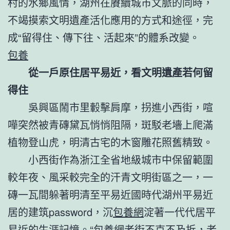
村的水鄉風情，湖州在賡續城市文脈的同時，
不竭摸索文明遺產活化應用的方式和途徑，完
成“留得住、傳下往、活起來”的體系改變。
包養
從一戶原住居平易近，看文明遺產若何留
得住
吳興區鬧市里轂擊肩摩，拐進小西街，喧
嘩突然被青磚黛瓦悄悄阻隔，斑駁老墻上爬滿
植物登山虎，明清古宅的木窗雕花照舊精致。
小西街作為浙江全省地級城市中保留範圍
較年夜、風采較完全的汗青文明街區之一，一
磚一瓦間躲著明清至平易近國時代湖州平易近
居的建筑password，沉
包養網
淀著一代代居平
易近的生涯記憶。“
包養網
老街不克不及拆，老