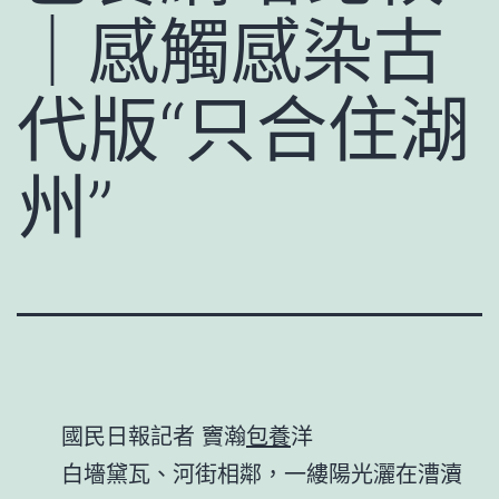
｜感觸感染古
代版“只合住湖
州”
國民日報記者 竇瀚
包養
洋
白墻黛瓦、河街相鄰，一縷陽光灑在漕瀆