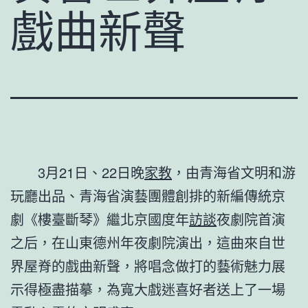
戲曲新聲
3月21日、22日晚
家教
，由青海省文明和游
玩廳出品、青海省演藝團體創排的新編傳統京
劇《樓臺斷琴》繼北京國度年
訪談
夜劇院首演
之后，在山東德州年夜劇院演出，這曲來自世
界屋脊的戲曲新聲，將唱念做打的藝術魅力展
示得極盡描摹，為寬大戲迷喜好者送上了一場