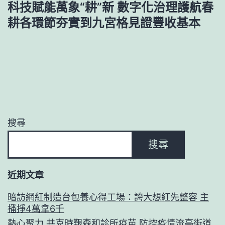
科技賦能萬象“耕”新 數字化治理護航春
耕各環節夯實到九宮格見證豐收基本
搜尋
搜尋
近期文章
暗訪網紅制造台包養心得工場：誇大想紅先整容 主
播掙4萬拿6千
熱心聚力 共克時艱森和診所疫苗 防控疫情流亭街道