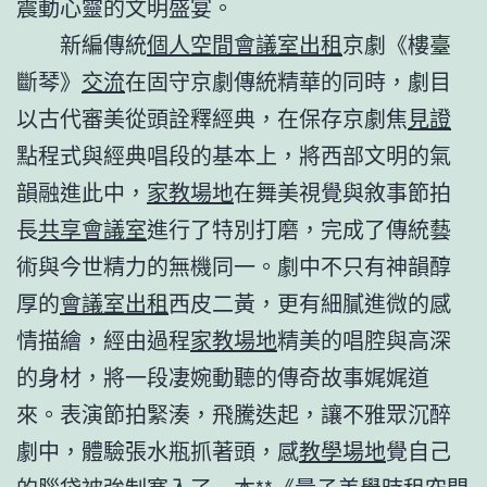
震動心靈的文明盛宴。
新編傳統
個人空間
會議室出租
京劇《樓臺
斷琴》
交流
在固守京劇傳統精華的同時，劇目
以古代審美從頭詮釋經典，在保存京劇焦
見證
點程式與經典唱段的基本上，將西部文明的氣
韻融進此中，
家教場地
在舞美視覺與敘事節拍
長
共享會議室
進行了特別打磨，完成了傳統藝
術與今世精力的無機同一。劇中不只有神韻醇
厚的
會議室出租
西皮二黃，更有細膩進微的感
情描繪，經由過程
家教場地
精美的唱腔與高深
的身材，將一段凄婉動聽的傳奇故事娓娓道
來。表演節拍緊湊，飛騰迭起，讓不雅眾沉醉
劇中，體驗張水瓶抓著頭，感
教學場地
覺自己