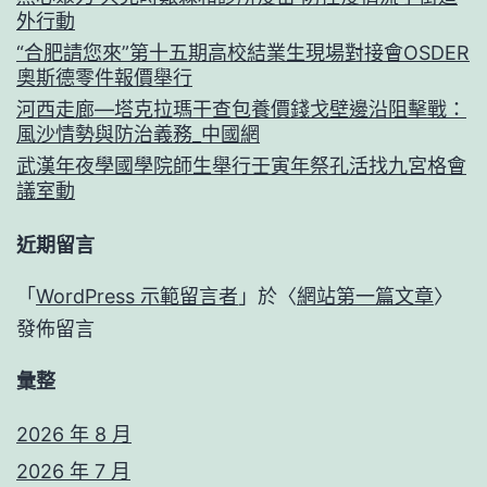
外行動
“合肥請您來”第十五期高校結業生現場對接會OSDER
奧斯德零件報價舉行
河西走廊—塔克拉瑪干查包養價錢戈壁邊沿阻擊戰：
風沙情勢與防治義務_中國網
武漢年夜學國學院師生舉行壬寅年祭孔活找九宮格會
議室動
近期留言
「
WordPress 示範留言者
」於〈
網站第一篇文章
〉
發佈留言
彙整
2026 年 8 月
2026 年 7 月