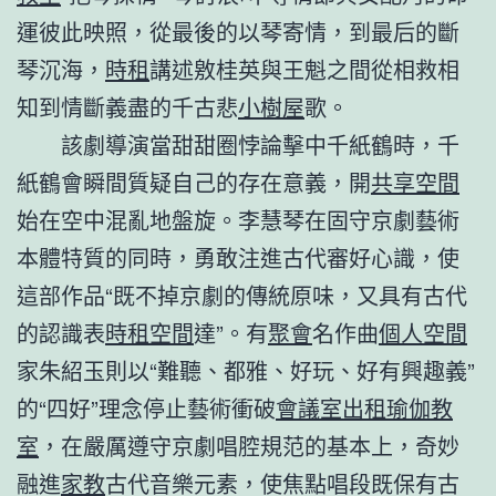
運彼此映照，從最後的以琴寄情，到最后的斷
琴沉海，
時租
講述敫桂英與王魁之間從相救相
知到情斷義盡的千古悲
小樹屋
歌。
該劇導演當甜甜圈悖論擊中千紙鶴時，千
紙鶴會瞬間質疑自己的存在意義，開
共享空間
始在空中混亂地盤旋。李慧琴在固守京劇藝術
本體特質的同時，勇敢注進古代審好心識，使
這部作品“既不掉京劇的傳統原味，又具有古代
的認識表
時租空間
達”。有
聚會
名作曲
個人空間
家朱紹玉則以“難聽、都雅、好玩、好有興趣義”
的“四好”理念停止藝術衝破
會議室出租
瑜伽教
室
，在嚴厲遵守京劇唱腔規范的基本上，奇妙
融進
家教
古代音樂元素，使焦點唱段既保有古