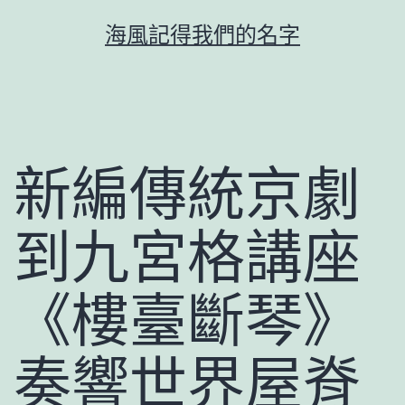
跳
海風記得我們的名字
至
主
要
內
容
新編傳統京劇
到九宮格講座
《樓臺斷琴》
奏響世界屋脊