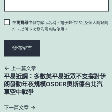
在
瀏覽器
中儲存顯示名稱、電子郵件地址及個人網站網
址，以供下次發佈留言時使用。
文
上一篇文章
平易近調：多數美平易近眾不支撐對伊
章
朗發動年夜規模OSDER奧斯德台北汽
導
車空中戰爭
覽
下一篇文章