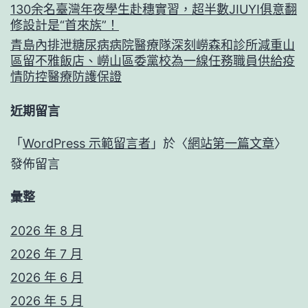
130余名臺灣年夜學生赴穗實習，超半數JIUYI俱意翻
修設計是“首來族”！
青島內排泄糖尿病病院醫療隊深刻嶗森和診所減重山
區留不雅飯店、嶗山區委黨校為一線任務職員供給疫
情防控醫療防護保證
近期留言
「
WordPress 示範留言者
」於〈
網站第一篇文章
〉
發佈留言
彙整
2026 年 8 月
2026 年 7 月
2026 年 6 月
2026 年 5 月