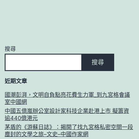
搜尋
搜尋
近期文章
國潮彭湃，文明自負點亮花費生力軍_到九宮格會議
室中國網
中國五億嵐辦公室設計家科技企業赴港上市 擬籌資
逾440億港元
茅盾的《游蘇日誌》：揭開了找九宮格私密空間一段
塵封的文學之旅–文史–中國作家網