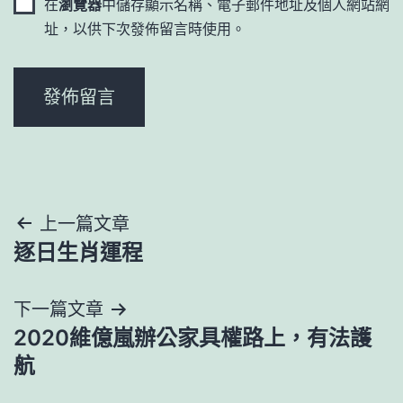
在
瀏覽器
中儲存顯示名稱、電子郵件地址及個人網站網
址，以供下次發佈留言時使用。
文
上一篇文章
逐日生肖運程
章
導
下一篇文章
2020維億嵐辦公家具權路上，有法護
覽
航