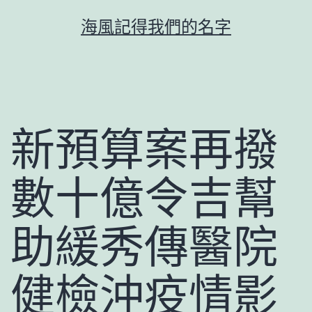
跳
海風記得我們的名字
至
主
要
內
容
新預算案再撥
數十億令吉幫
助緩秀傳醫院
健檢沖疫情影