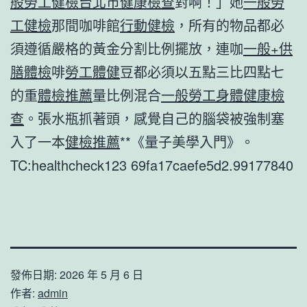
般勞工健檢
台北巿健康檢查
對啊！」她
一般勞
工健檢
那間咖啡館
行動健檢
，所有的物品都必
須遵循嚴格的黃金分割比例擺放，連咖
一般+供
膳體檢
啡
勞工體健
豆都必須以五點三比四點七
的重
體檢推薦
量比例混合
一般勞工身體健康檢
查
。張水瓶抓著頭，感覺自己的腦袋被強制塞
入了一本
健檢推薦
**《量子美學入門》。
TC:healthcheck123 69fa17caefe5d2.99177840
發佈日期:
2026 年 5 月 6 日
作者:
admin