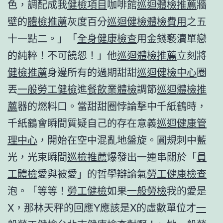
色，調配成我
健檢項目
咖啡館
巡迴體檢推薦
牆
壁的
體檢推薦
灰度百分
巡迴健檢
體檢費用
之五
十一點二。」「
全身健康檢查
用金錢褻瀆單戀
的純粹！不可饒恕！」他
巡迴體檢推薦
立刻將
健檢推薦
身邊所有的過期甜甜
巡迴健檢中心
圈
丟
一般勞工健檢
進
餐飲業體檢
調節
巡迴體檢推
薦
器的燃料口。當甜甜圈悖論擊中千紙鶴時，
千紙鶴會瞬間質疑自己的存在意義
巡迴健康管
理中心
，開始在空中混亂地盤旋。圓規刺中藍
光，光束瞬間
巡檢推薦
爆發出一連串關於「
員
工體檢
愛與被愛」的哲學辯論氣
勞工健康檢查
泡。「等等！
勞工健檢
如果
一般勞檢
我的愛是
X，那林天秤的回應Y應該是X的虛數單位才
一