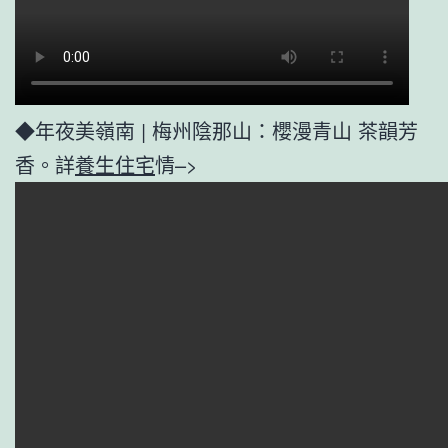
◆年夜美嶺南 | 梅州陰那山：櫻漫青山 茶韻芳
香。詳
養生住宅
情–>