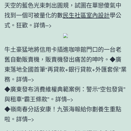
天空的藍色光束刺出圓規，試圖在單戀傻氣中
找到一個可被量化的數
民生社區室內設計
學公
式。狂歡。詳情–>
牛土豪猛地將信用卡插進咖啡館門口的一台老
舊自動販賣機，販賣機發出痛苦的呻吟。◆廣
東落地全國首筆“再貸款+銀行貸款+外匯套保”業
務。詳情–>
◆廣東發布消費維權典範案例：警示“空包發貨”
與租車“霸王條款”。詳情–>
◆嶺南春分話安康！九張海報給你劃養生重點
啦。詳情–>