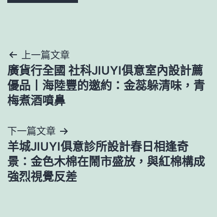
文
上一篇文章
廣貨行全國 社科JIUYI俱意室內設計薦
章
優品丨海陸豐的邀約：金蕊躲清味，青
導
梅煮酒噴鼻
覽
下一篇文章
羊城JIUYI俱意診所設計春日相逢奇
景：金色木棉在鬧市盛放，與紅棉構成
強烈視覺反差