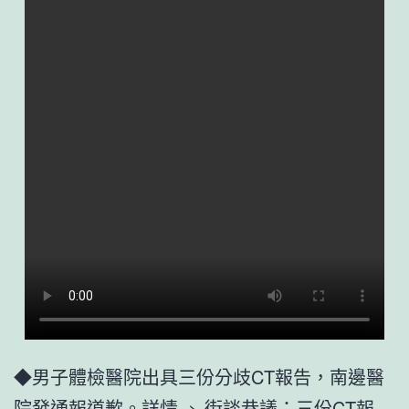
◆男子體檢醫院出具三份分歧CT報告，南邊醫
院發通報道歉。詳情–> 街談巷議：三份CT報