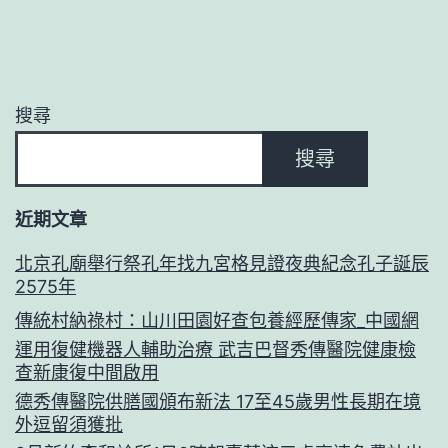
搜尋
搜尋
近期文章
北京孔廟舉行祭孔年找九宮格見證夜典紀念孔子誕辰
2575年
傳統村納祿村：山川田園好查包養經歷傳家_中國網
運用復健機器人輔助治療 武吉巴督秀傳醫院健康檢
查新康復中間啟用
德秀傳醫院供膳國頒布新法 17至45歲男性長期在境
外逗留須獲批