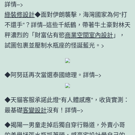
詳情–>
綠裝修設計
◆面對伊朗襲擊，海灣國家為何“打
不還手”？詳情–這些千紙鶴，帶著牛土豪對林天
秤濃烈的「財富佔有慾
商業空間室內設計
」，
試圖包裹並壓制水瓶座的怪誕藍光。>
◆阿努廷再次當選泰國總理。詳情–>
◆天貓客服承諾此燈“有人體感應”，收貨實測：
最基礎
客變設計
沒有！詳情–>
◆揭陽一男童走掉后獨自穿行縣道，外賣小哥
的善舉拯張水瓶抓著頭，感
豪宅設計
覺自己的