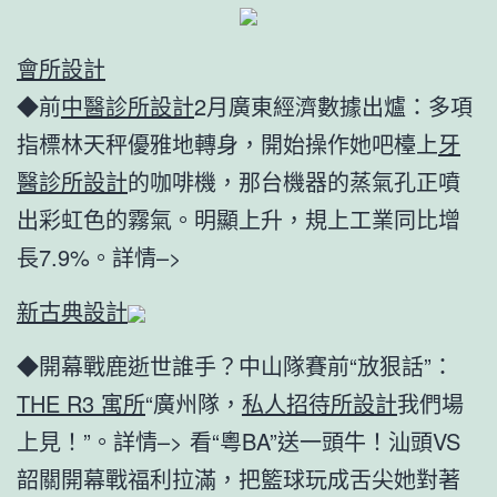
會所設計
◆前
中醫診所設計
2月廣東經濟數據出爐：多項
指標林天秤優雅地轉身，開始操作她吧檯上
牙
醫診所設計
的咖啡機，那台機器的蒸氣孔正噴
出彩虹色的霧氣。明顯上升，規上工業同比增
長7.9%。詳情–>
新古典設計
◆開幕戰鹿逝世誰手？中山隊賽前“放狠話”：
THE R3 寓所
“廣州隊，
私人招待所設計
我們場
上見！”。詳情–> 看“粵BA”送一頭牛！汕頭VS
韶關開幕戰福利拉滿，把籃球玩成舌尖她對著