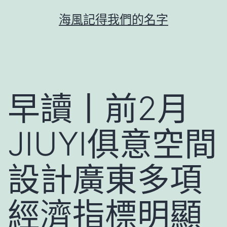
跳
海風記得我們的名字
至
主
要
內
容
早讀丨前2月
JIUYI俱意空間
設計廣東多項
經濟指標明顯