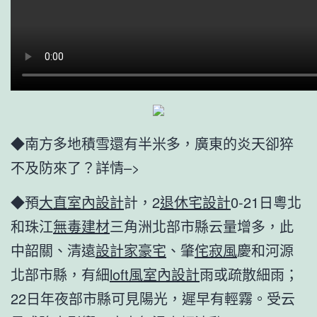
◆南方多地積雪還有半米多，廣東的炎天卻猝
不及防來了？詳情–>
◆預
大直室內設計
計，2
退休宅設計
0-21日粵北
和珠江
無毒建材
三角洲北部市縣云量增多，此
中韶關、清遠
設計家豪宅
、肇
侘寂風
慶和河源
北部市縣，有細
loft風室內設計
雨或疏散細雨；
22日年夜部市縣可見陽光，遲早有輕霧。受云