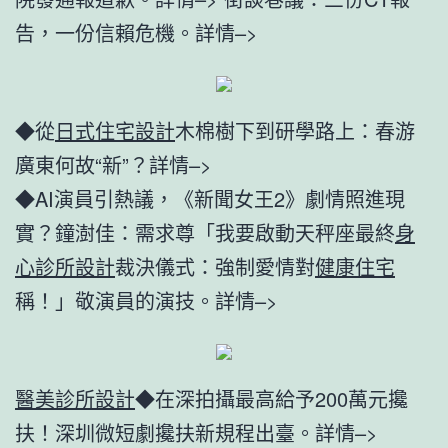
告，一份信賴危機。詳情–>
◆從
日式住宅設計
木棉樹下到研學路上：春游
廣東何故“新”？詳情–>
◆AI演員引熱議，《新聞女王2》劇情照進現
實？鐘澍佳：需求尊「我要啟動天秤座最終
身
心診所設計
裁決儀式：強制愛情對
健康住宅
稱！」敬演員的演技。詳情–>
醫美診所設計
◆在深拍攝最高給予200萬元攙
扶！深圳微短劇攙扶新規程出臺。詳情–>