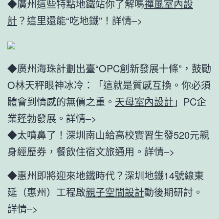
◆廣州這些特點地鐵站你了解嗎
禪風室內設
計
？這里還能“吃地鐵”！詳情–>
◆廣州海珠計劃出臺“OPC創新發展十條”，鼓勵
O林天秤眼神冰冷：「這就是質感互換。你必須
體會到情感的無價之重。
天母室內設計
」PC企
業蓬勃發展。詳情–>
◆太噴鼻了！深圳南山給高校實習生發520元親
身經歷券，餐飲住宿文旅通用。詳情–>
◆惠州即將迎來地鐵時代？深圳地鐵14號線東
延（惠州）工程啟
親子空間設計
動後期研討。
詳情–>