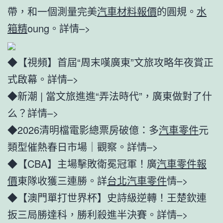
帶，和一個測量完美
汽車材料報價
的圓規。
水
箱精
oung。詳情–>
◆【視頻】首屆“周末嘆廣東”文旅攻略年夜賞正
式啟幕。詳情–>
◆新潮 | 當文旅進進“弄法時代”，廣東做對了什
么？詳情–>
◆2026清明檔電影總票房破億：多
汽車零件
元
類型催熱春日市場｜觀察。詳情–>
◆【CBA】主場擊敗衛冕冠軍！廣
汽車零件報
價
東隊收獲三連勝。詳
台北汽車零件
情–>
◆【澳門單打世界杯】史詩級逆轉！王楚欽連
扳三局勝達科，勝利殺進半決賽。詳情–>