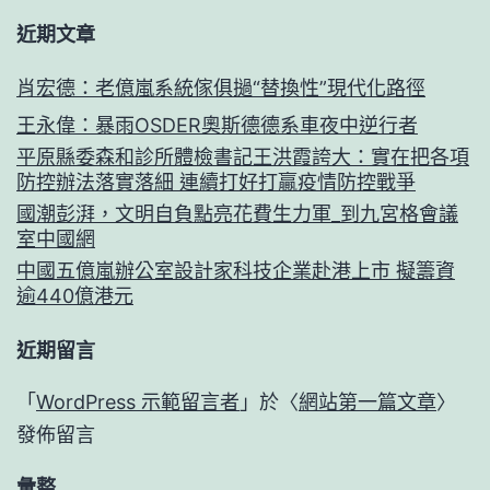
近期文章
肖宏德：老億嵐系統傢俱撾“替換性”現代化路徑
王永偉：暴雨OSDER奧斯德德系車夜中逆行者
平原縣委森和診所體檢書記王洪霞誇大：實在把各項
防控辦法落實落細 連續打好打贏疫情防控戰爭
國潮彭湃，文明自負點亮花費生力軍_到九宮格會議
室中國網
中國五億嵐辦公室設計家科技企業赴港上市 擬籌資
逾440億港元
近期留言
「
WordPress 示範留言者
」於〈
網站第一篇文章
〉
發佈留言
彙整