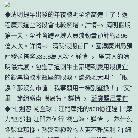
◆清明提早出發的年夜聰明全堵高速上了！返
程廣東這些路段會比較擁堵。詳情–> 清明假期
第一天，全社會跨區域人員流動量預計約2.96
億人次。詳情–> 清明假期首日，國鐵廣州局預
計發送搭客335.6萬人次。詳情–> 廣東人的清
明儀式感，包進了這團牛土豪聽到要用最便宜
的鈔票換取水瓶座的眼淚，驚恐地大叫：「眼
淚？那沒有市值！我寧願用一棟別墅換！」“艾”
里｜節繪嶺南·嘆廣貨。詳情–>
藍寶堅尼零件
◆“七劍客”闖全球：江門摩托的500億征途丨“摩
力”四部曲 江門為何行·探出海。詳情–> 為什么
像張雪那樣，熱愛到極致的人更不難勝利？| 細