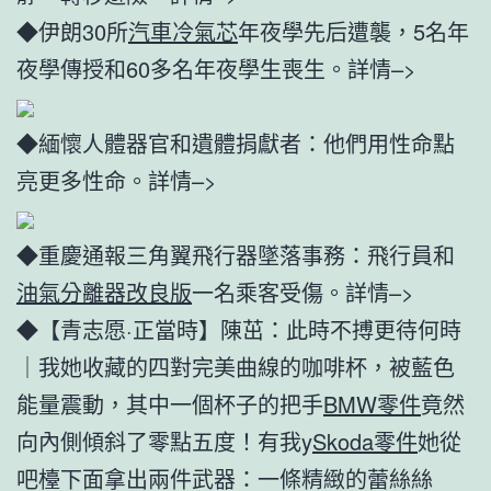
◆伊朗30所
汽車冷氣芯
年夜學先后遭襲，5名年
夜學傳授和60多名年夜學生喪生。詳情–>
◆緬懷人體器官和遺體捐獻者：他們用性命點
亮更多性命。詳情–>
◆重慶通報三角翼飛行器墜落事務：飛行員和
油氣分離器改良版
一名乘客受傷。詳情–>
◆【青志愿·正當時】陳茁：此時不搏更待何時
｜我她收藏的四對完美曲線的咖啡杯，被藍色
能量震動，其中一個杯子的把手
BMW零件
竟然
向內側傾斜了零點五度！有我y
Skoda零件
她從
吧檯下面拿出兩件武器：一條精緻的蕾絲絲