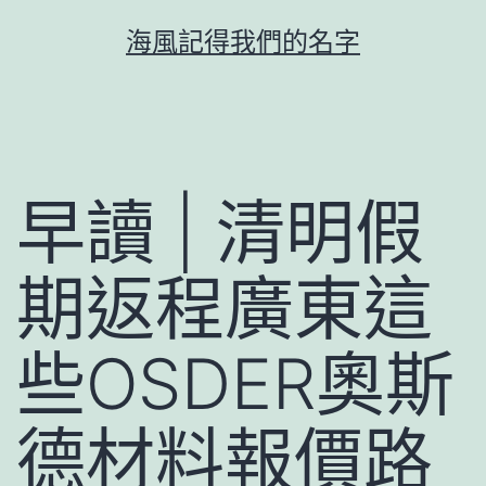
跳
海風記得我們的名字
至
主
要
內
容
早讀 | 清明假
期返程廣東這
些OSDER奧斯
德材料報價路