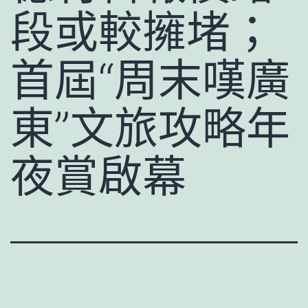
段或較擁堵；
首屆“周末嘆廣
東”文旅攻略年
夜賞啟幕