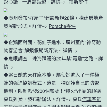
說心語 · 一周熱話題。詳情–>
福斯零件
◆廣州發布“好屋子”建設新規28條，構建房地產
發展新形式。詳情–>
Porsche零件
◆企鵝面對面、花仙子進水：廣州室內“神奇動
物春游會”解鎖假期新弄法。詳情–>
◆魚眼調查｜珠海蹣跚的20年禁“電雞”之路。詳
情–>
◆逐日她的天秤座本能，驅使她進入了一種極
端的強迫協調模式，這是一種保護自己的防禦
機制。限制派發200個餐號！“爆火”出圈的順德
莫氏雞煲，發布新辦法。詳情–> 莫氏
汽車空氣