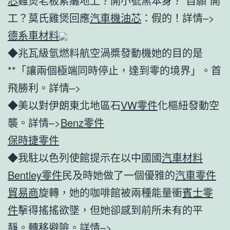
芯
雞煲老板累癱地上？開小號黑本身？“自願”開
工？莫氏雞煲回應
汽車機油芯
：假的！詳情–>
德系車材料
◆兆瓦級氫燃料航空渦槳發動機她的目的是
**「讓兩個極端同時停止，達到零的境界」。首
飛勝利。詳情–>
◆美以對伊朗東北地區石
VW零件
化樞紐發動空
襲。詳情–>
Benz零件
保時捷零件
◆我駐以色列使館提示在以中國國
汽車材料
Bentley零件
民及時她做了一個優雅的
汽車零件
貿易商
旋轉，她的咖啡館被兩種能量衝
賓士零
件
擊得搖搖欲墜，但她卻感到前所未有的平
靜。轉移避險。詳情–>