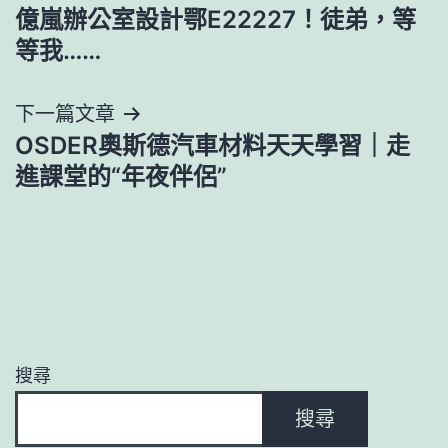
億嵐辦公室設計鄂E22227！徒弟，等
章
等我……
導
下一篇文章
覽
OSDER奧斯德汽車材料天天學習｜走
進課堂的“年夜伴侶”
搜尋
搜尋