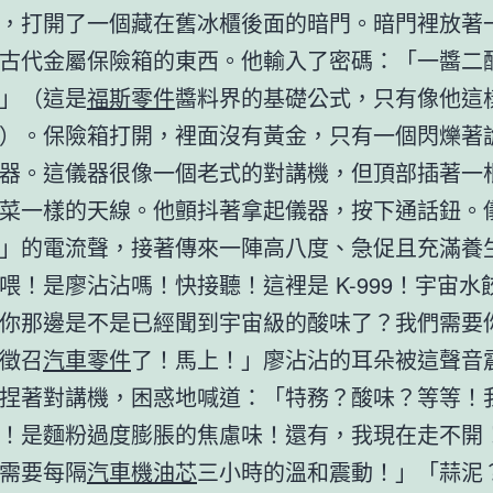
，打開了一個藏在舊冰櫃後面的暗門。暗門裡放著
古代金屬保險箱的東西。他輸入了密碼：「一醬二
」（這是
福斯零件
醬料界的基礎公式，只有像他這
）。保險箱打開，裡面沒有黃金，只有一個閃爍著
器。這儀器很像一個老式的對講機，但頂部插著一
菜一樣的天線。他顫抖著拿起儀器，按下通話鈕。
」的電流聲，接著傳來一陣高八度、急促且充滿養
喂！是廖沾沾嗎！快接聽！這裡是 K-999！宇宙水
你那邊是不是已經聞到宇宙級的酸味了？我們需要
徵召
汽車零件
了！馬上！」廖沾沾的耳朵被這聲音
捏著對講機，困惑地喊道：「特務？酸味？等等！
！是麵粉過度膨脹的焦慮味！還有，我現在走不開
需要每隔
汽車機油芯
三小時的溫和震動！」「蒜泥