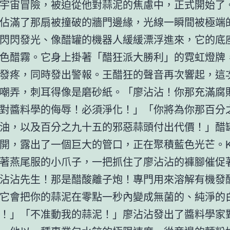
宇宙冒險，被迫從他對蒜泥的焦慮中，正式開始了
佔滿了那扇被撞破的牆門邊緣，光線一瞬間被極端
閃閃發光、像醋罐的機器人緩緩漂浮進來，它的底
色醋霧。它身上掛著「醋狂派大勝利」的霓虹燈牌
發疼，同時發出警報。王醋狂的聲音再次響起，這
嘲弄，刺耳得像是磨砂紙。「廖沾沾！你那充滿腐
對醬料學的侮辱！必須淨化！」「你將為你那百分
油，以及百分之九十五的邪惡蒜頭付出代價！」醋
開，露出了一個巨大的管口，正在聚積藍色光芒。K-
著燕尾服的小爪子，一把抓住了廖沾沾的褲腳催促
沾沾先生！那是醋酸離子炮！專門用來溶解有機發
它會把你的蒜泥在零點一秒內變成無菌的、純淨的
！」「不准動我的蒜泥！」廖沾沾發出了醬料學家