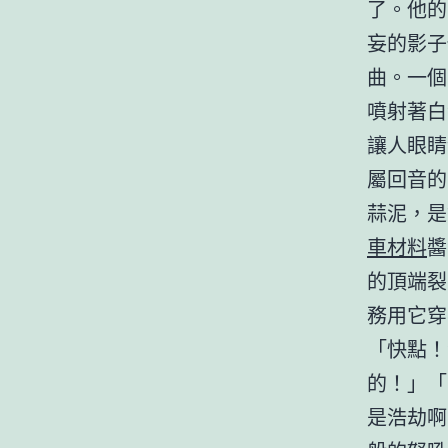
了。他的
妄的影子
曲。一個
噴射著白
讓人眼睛
屬回音的
蒜泥，是
車材料
醬
的頂端裂
務用它穿
「快點！
的！」「
是浩劫啊