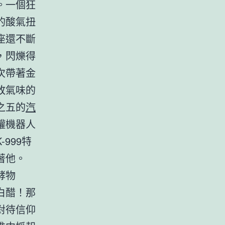
。一個狂
的酸氣扭
座還不斷
，閃爍得
次帶著金
敗氣味的
之五的
汽
罐機器人
999特
著他。
酵物
白醋！那
對待信仰