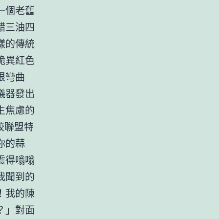
一個老舊
醋三油四
樣的傳統
詭異紅色
根彎曲
儀器發出
生焦慮的
餃聯盟特
你的蒜
震得嗡嗡
我聞到的
！我的陳
？」對面