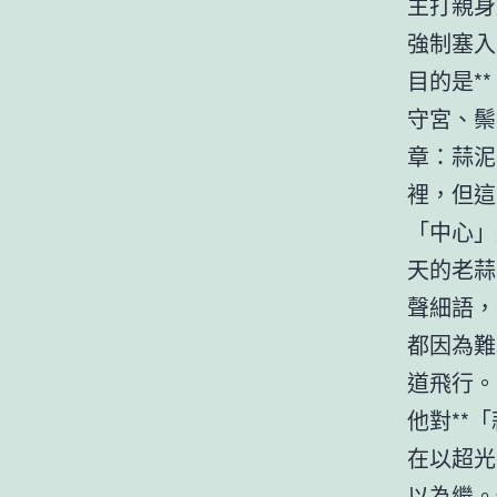
主打親身
強制塞入
目的是*
守宮、鬃
章：蒜泥
裡，但這
「中心」
天的老蒜
聲細語，
都因為難
道飛行。
他對**
在以超光
以為繼。