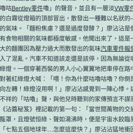
嚕咕
Bentley零件
嚕」的聲音，並且有一層淡
VW零
的白霧從燈箱的頂部冒出，散發出一種難以名狀的
的氣味。「麵粉焦慮？還是過度發酵？」廖沾沾是
有食物相關的氣味都極度敏感。他聞出來了，這是
大的麵團因為壓力過大而散發出的氣味
汽車零件報
入了混亂。汽車不知道該走還是該停，因為無論從
綠燈。一個穿著西裝的男人小心翼翼地把車停在路
對著紅綠燈大喊：「喂！你為什麼咕嚕咕嚕？你倒
向左轉！綠燈沒用啊！」廖沾沾感覺到一陣心悸。
不祥的「咕嚕」聲，與他兒時聽到的家傳預言不謀
《沾醬秘笈》裡記載的第一句：「當世間萬物的交
籠罩，且燈號恒綠、聲如湯沸時，便是宇宙水餃臨
「七點五個地球年…怎麼這麼快？」廖沾沾猛地衝