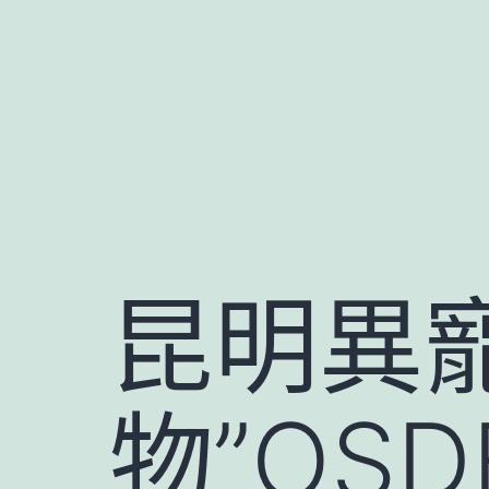
跳
至
主
要
內
容
昆明異
物”OS