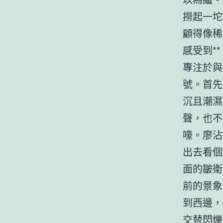
撈起一坨
顧得像稀
感受到*
專注於與
號。首先
沉且潮濕
聲，也不
嚎。廖沾
出去看個
面的皺衛
前的景象
到西邊，
交替閃爍