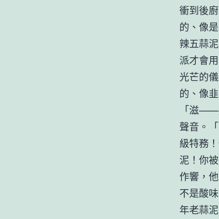
衝到後廚
的、像是
辣五蒜泥
派才會用
光芒的儀
的、像韭
「滋——
聲音。「
級特務！
泥！你被
作響，他
不是酸味
年老蒜泥