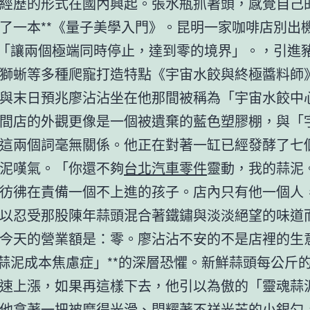
經歷的形式在國內興起。張水瓶抓著頭，感覺自己
了一本**《量子美學入門》。昆明一家咖啡店別出
*「讓兩個極端同時停止，達到零的境界」。，引進
獅蜥等多種爬寵打造特點《宇宙水餃與終極醬料師
與末日預兆廖沾沾坐在他那間被稱為「宇宙水餃中
間店的外觀更像是一個被遺棄的藍色塑膠棚，與「
這兩個詞毫無關係。他正在對著一缸已經發酵了七
泥嘆氣。「你還不夠
台北汽車零件
靈動，我的蒜泥
彷彿在責備一個不上進的孩子。店內只有他一個人
以忍受那股陳年蒜頭混合著鐵鏽與淡淡絕望的味道
今天的營業額是：零。廖沾沾不安的不是店裡的生
「蒜泥成本焦慮症」**的深層恐懼。新鮮蒜頭每公斤
速上漲，如果再這樣下去，他引以為傲的「靈魂蒜
他拿著一把被磨得光滑、閃耀著不祥光芒的小銀勺