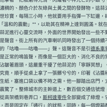
濃稠的、顏色介於灰綠與土黃之間的發酵物。這蒜
世珍寶，每隔三小時，他就要用手指彈一下缸邊，
*「溫和的震動」**，以助其在精神上達到圓滿。就
蒜泥進行心靈交流時，外面的世界開始發出一些不
是聲音。街上所有的汽車喇叭同時發出了一個持續
的「咕嚕——咕嚕——」聲。這聲音不是引
德系車
是正常的鳴笛聲，而像是一個巨大的、消化不良的
沾皺著眉頭，這嚴重干擾了他蒜泥的「寧靜冥想」
究竟，順手從桌上拿了一張髒兮兮的，印著《沾醬
生紙，塞進口袋以備不時之需。他一腳踏出店門，
震驚了。整條城市的主幹道上，數百個交通信號燈
從高架橋到巷弄口，
斯柯達零件
全部變成了綠燈。
，而是固定在「通行」的狀態，同時，每一個燈箱