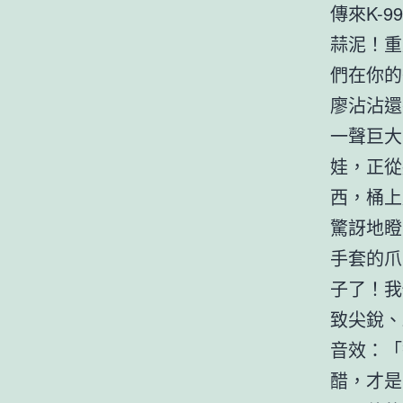
傳來K-
蒜泥！重
們在你的
廖沾沾還
一聲巨大
娃，正從
西，桶上
驚訝地瞪
手套的爪
子了！我
致尖銳、
音效：「
醋，才是