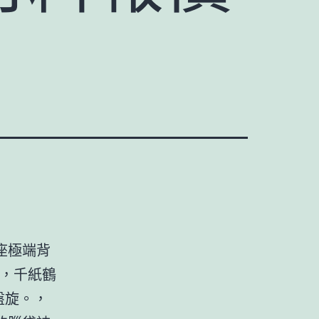
座極端背
時，千紙鶴
盤旋。，