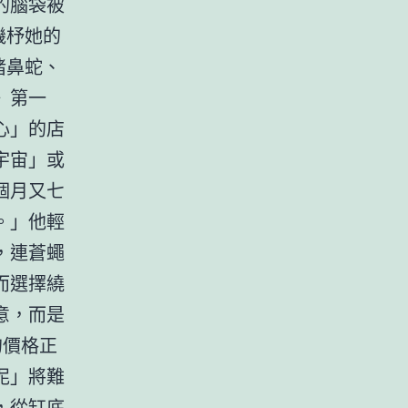
的腦袋被
機杼她的
豬鼻蛇、
》第一
心」的店
宇宙」或
個月又七
。」他輕
，連蒼蠅
而選擇繞
意，而是
的價格正
泥」將難
，從缸底