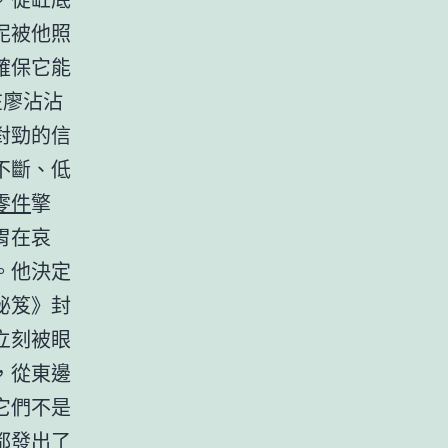
泥被他照
確保它能
在廖沾沾
對勁的信
不斷、低
零件
擎
胃在哀
。他決定
秘笈》封
立刻被眼
，從東邊
它們不是
都發出了