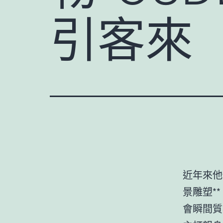
引客來
近年來他
景雕塑*
會瞬間質