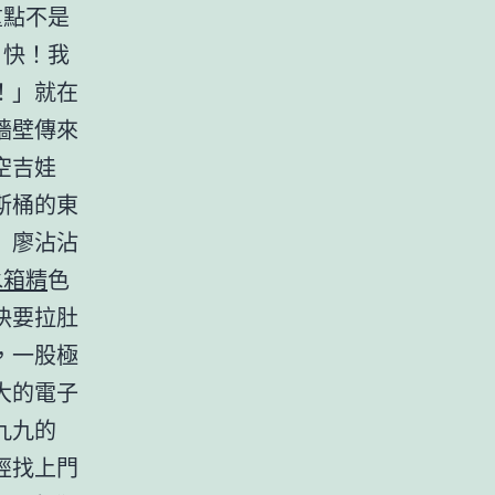
重點不是
！快！我
！」就在
牆壁傳來
空吉娃
斯桶的東
」廖沾沾
水箱精
色
快要拉肚
，一股極
大的電子
九九的
經找上門