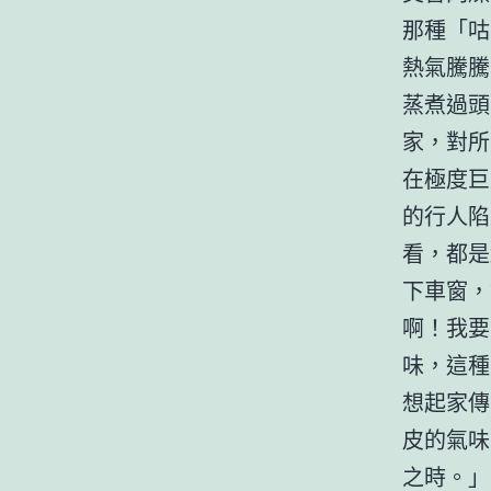
那種「咕
熱氣騰騰
蒸煮過頭
家，對所
在極度巨
的行人陷
看，都是
下車窗，
啊！我要
味，這種
想起家傳
皮的氣味
之時。」