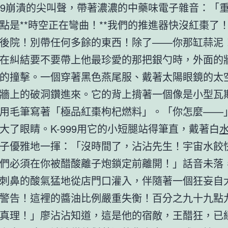
999崩潰的尖叫聲，帶著濃濃的中藥味電子雜音：「
點是**時空正在彎曲！**我們的推進器快沒紅棗了
後院！別帶任何多餘的東西！除了——你那缸蒜泥
在糾結要不要帶上他最珍愛的那把銀勺時，外面的
的撞擊。一個穿著黑色燕尾服、戴著太陽眼鏡的太
牆上的破洞鑽進來。它的背上揹著一個像是小型瓦
用毛筆寫著「極品紅棗枸杞燃料」。「你怎麼——
大了眼睛。K-999用它的小短腿站得筆直，戴著白
子優雅地一揮：「沒時間了，沾沾先生！宇宙水餃
們必須在你被醋酸離子炮鎖定前離開！」話音未落
刺鼻的酸氣猛地從店門口灌入，伴隨著一個狂妄自
警告！這裡的醬油比例嚴重失衡！百分之九十九點
真理！」廖沾沾知道，這是他的宿敵，王醋狂，已