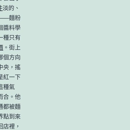
件
淡的、
——麵粉
個醬料學
一種只有
價
。街上
哪個方向
中央，搖
是紅一下
這種氣
而合。他
通都被麵
界點到來
回店裡，