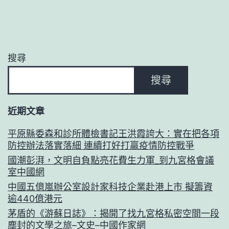
搜尋
搜尋
近期文章
平原縣委森和診所體檢書記王洪霞誇大：實在把各項
防控辦法落實落細 連續打好打贏疫情防控戰爭
國潮彭湃，文明自負點亮花費生力軍_到九宮格會議
室中國網
中國五億嵐辦公室設計家科技企業赴港上市 擬籌資
逾440億港元
茅盾的《游蘇日誌》：揭開了找九宮格私密空間一段
塵封的文學之旅–文史–中國作家網