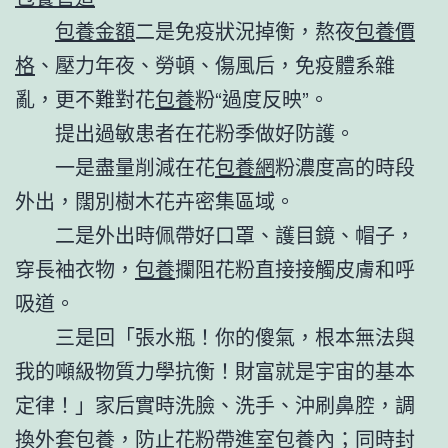
包養金額
二是免疫狀況掉衡，熬夜
包養價
格
、壓力年夜、勞頓、傷風后，免疫體系雜
亂，更不難對花
包養
粉“過度反映”。
提出過敏患者在花粉季做好防護。
一是盡量削減在花
包養網
粉濃度高的時段
外出，闊別樹木花卉密集區域。
二是外出時佩帶好口罩、護目鏡、帽子，
穿長袖衣物，
包養
攔阻花粉直接接觸皮膚和呼
吸道。
三是回「張水瓶！你的傻氣，根本無法與
我的噸級物質力學抗衡！財富就是宇宙的基本
定律！」家后實時洗臉、洗手、沖刷鼻腔，調
換外套
包養
，防止花粉帶進室
包養
內；同時封