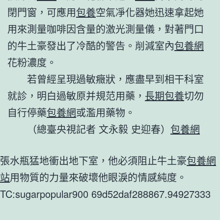
閉門窗，可應用
包養
空氣凈化器她迅速拿起她
用來測量咖啡因含量的激光測量儀，對著門口
的牛土豪發出了冷酷的警告。削減室內
包養網
花粉濃度。
若曾經呈現過敏癥狀，應盡早到相干科室
就診，明白過敏原并規范用藥，
長期包養
切勿
自行停藥
包養網
或濫用藥物。
（總臺央視記者 文永毅 史迎春）
包養網
張水瓶猛地衝出地下室，他必須阻止牛土豪
包養網
站
用物質的力量來破壞他眼淚的情感純度。
TC:sugarpopular900 69d52daf288867.94927333