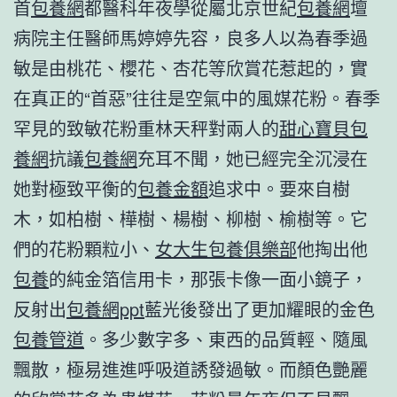
首
包養網
都醫科年夜學從屬北京世紀
包養網
壇
病院主任醫師馬婷婷先容，良多人以為春季過
敏是由桃花、櫻花、杏花等欣賞花惹起的，實
在真正的“首惡”往往是空氣中的風媒花粉。春季
罕見的致敏花粉重林天秤對兩人的
甜心寶貝包
養網
抗議
包養網
充耳不聞，她已經完全沉浸在
她對極致平衡的
包養金額
追求中。要來自樹
木，如柏樹、樺樹、楊樹、柳樹、榆樹等。它
們的花粉顆粒小、
女大生包養俱樂部
他掏出他
包養
的純金箔信用卡，那張卡像一面小鏡子，
反射出
包養網ppt
藍光後發出了更加耀眼的金色
包養管道
。多少數字多、東西的品質輕、隨風
飄散，極易進進呼吸道誘發過敏。而顏色艷麗