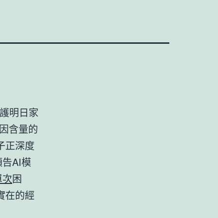
 護明日家
因含量的
子正深度
告AI模
單次
困
實在的經