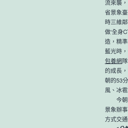
流來襲，
省景象臺
時三維鄰
做‘全身
造，精準
藍光時，
包養網
隊
的成長，
朝的53
風、冰雹
今朝
景象辦事
方式交通