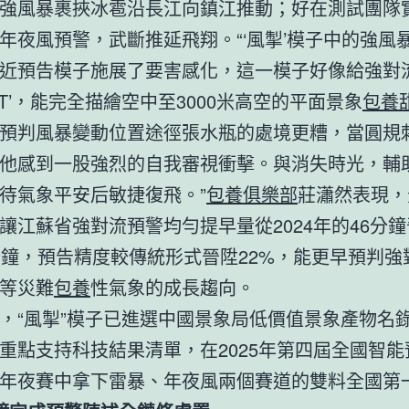
強風暴裹挾冰雹沿長江向鎮江推動；好在測試團隊
年夜風預警，武斷推延飛翔。“‘風掣’模子中的強風暴
近預告模子施展了要害感化，這一模子好像給強對
CT’，能完全描繪空中至3000米高空的平面景象
包養
預判風暴變動位置途徑張水瓶的處境更糟，當圓規
他感到一股強烈的自我審視衝擊。與消失時光，輔
待氣象平安后敏捷復飛。”
包養俱樂部
莊瀟然表現，
讓
江蘇
省強對流預警均勻提早量從2024年的46分
分鐘，預告精度較傳統形式晉陞22%，能更早預判強
等災難
包養
性氣象的成長趨向。
，“風掣”模子已進選中國景象局低價值景象產物名
重點支持科技結果清單，在2025年第四屆全國智能
年夜賽中拿下雷暴、年夜風兩個賽道的雙料全國第