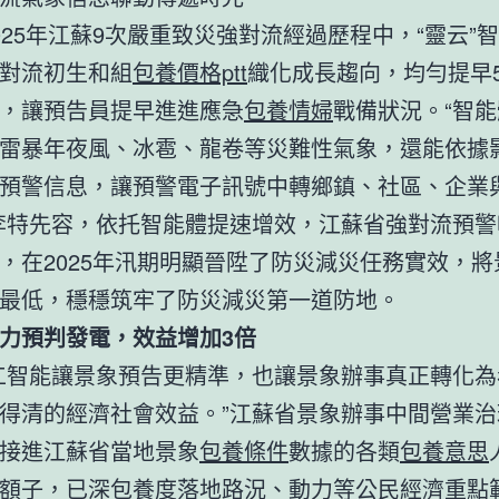
025年江蘇9次嚴重致災強對流經過歷程中，“靈云”
對流初生和組
包養價格ptt
織化成長趨向，均勻提早5
，讓預告員提早進進應急
包養情婦
戰備狀況。“智
雷暴年夜風、冰雹、龍卷等災難性氣象，還能依據
預警信息，讓預警電子訊號中轉鄉鎮、社區、企業
李特先容，依托智能體提速增效，
江蘇
省強對流預警
，在2025年汛期明顯晉陞了防災減災任務實效，將
最低，穩穩筑牢了防災減災第一道防地。
力預判發電，效益增加3倍
工智能讓景象預告更精準，也讓景象辦事真正轉化為
得清的經濟社會效益。”江蘇省景象辦事中間營業治
接進
江蘇
省當地景象
包養條件
數據的各類
包養意思
額
子，已深
包養
度落地路況、動力等公民經濟重點