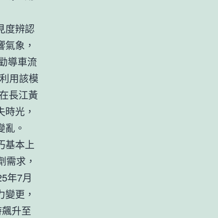
見度辨認
響氣象，
、勸導車流
段利用該模
，在長江黃
失時光，
變亂。
巧基本上
劑需求，
5年7月
力變更，
時飆升至