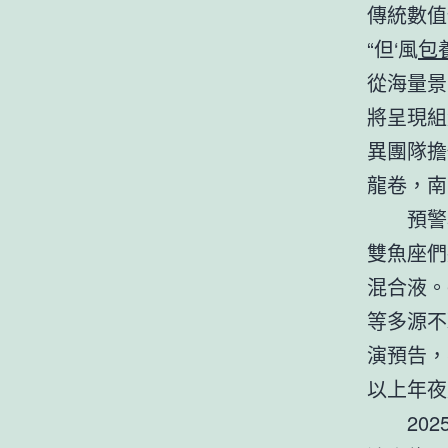
傳統數值
“但‘風
包
從海量景
將呈現組
異團隊擔
龍卷，南
預警
雙魚座們
混合液。
等多源不
演預告，
以上年夜
20