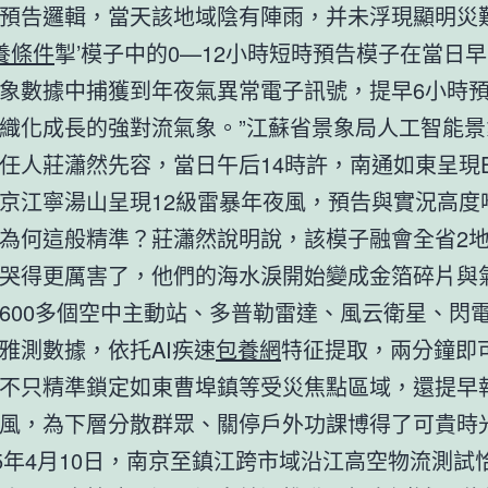
預告邏輯，當天該地域陰有陣雨，并未浮現顯明災
養條件
掣’模子中的0—12小時短時預告模子在當日早
象數據中捕獲到年夜氣異常電子訊號，提早6小時
織化成長的強對流氣象。”江蘇省景象局人工智能景
任人莊瀟然先容，當日午后14時許，南通如東呈現E
京江寧湯山呈現12級雷暴年夜風，預告與實況高度
為何這般精準？莊瀟然說明說，該模子融會全省2
哭得更厲害了，他們的海水淚開始變成金箔碎片與
600多個空中主動站、多普勒雷達、風云衛星、閃
雅測數據，依托AI疾速
包養網
特征提取，兩分鐘即
不只精準鎖定如東曹埠鎮等受災焦點區域，還提早報
風，為下層分散群眾、關停戶外功課博得了可貴時
25年4月10日，南京至鎮江跨市域沿江高空物流測試