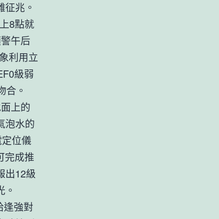
難征兆。
上8點就
預警午后
象利用立
F0級弱
吻合。
地面上的
氣泡水的
電定位儀
可完成推
出12級
光。
恰逢強對