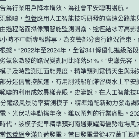
告為行業用戶降本增效、為社會平安聰明護航。
況範疇，
包養
應用人工智能技巧研發的高速公路能
由過程路面攝像頭智能監測團霧、途徑結冰等高影
24小時不中斷專報辦事，為交警部分實行路況管束
根據。“2022年至2024年，全省341條優化進級路
劣氣象激發的路況變亂同比降落51%。”史瀟先容
模子及時監測江面能見度，精準預判霧情天生與消
部分迷信管控航道，有用削減船舶滯留與水上平安
範疇的利用成效異樣亮眼。史瀟說，在人工智能技
5分鐘級風景功率猜測模子，精準婚配新動力發電調
電、光伏功率動搖年夜、難以預判的行業痛點。202
時代，該模子提早精準預判南通東耀海優勢電場風
當
包養網
令滿負荷發電，當日發電量從477萬千瓦