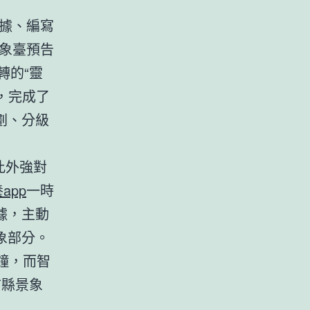
據、編寫
景象臺預告
轉的“靈
，完成了
劃、分級
此外強對
app
一時
據，主動
象部分。
鐘，而智
市縣景象