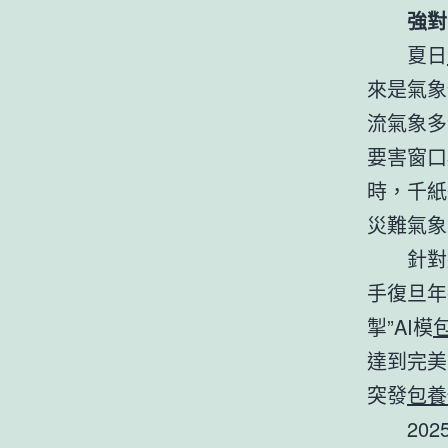
強對
夏日
來是氣象
流氣象多
要害窗口
時，千紙
災難氣象
針對
手復旦年
掣”AI模
包
達到完美
突發
包養
20