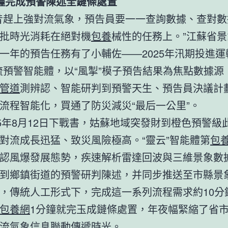
鐘完成預警陳述全鏈條處置
昔趕上強對流氣象，預告員要一一查詢數據、查對數
批時光消耗在絕對機
包養
械性的任務上。”江蘇省
一年的預告任務有了小輔佐——2025年汛期投進運
流預警智能體，以“風掣”模子預告結果為焦點數據源
管道
測辨認、智能研判到預警天生、預告員決議計
流程智能化，買通了防災減災“最后一公里”。
25年8月12日下戰書，姑蘇地域突發財到橙色預警級
對流成長迅猛、致災風險極高。“靈云”智能體第
包養
認風爆發展態勢，疾速解析雷達回波與三維景象數
到鄉鎮街道的預警研判陳述，并同步推送至市縣景
，傳統人工形式下，完成這一系列流程需求約10分
包養網
1分鐘就完玉成鏈條處置，年夜幅緊縮了省
流氣象信息聯動傳遞時光。