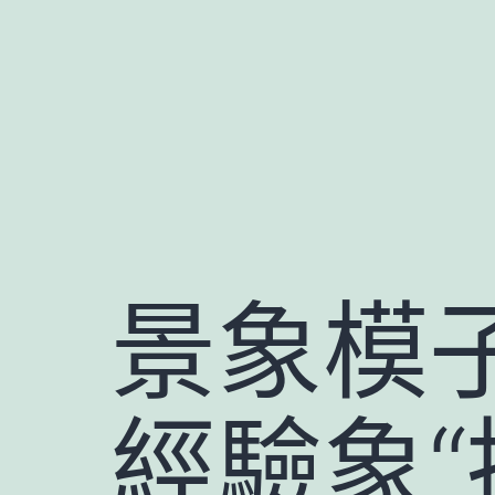
跳
至
主
要
內
容
景象模
經驗象“