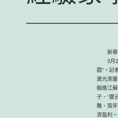
新華
3月
園”。記
激光測量
融進江蘇
子、“靈
難、筑牢
濟盈利。