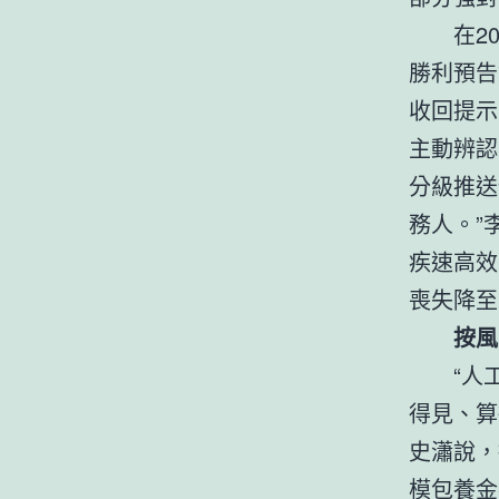
在2
勝利預告
收回提示
主動辨認
分級推送
務人。”
疾速高效
喪失降至
按風
“人
得見、算
史瀟說，
模
包養金