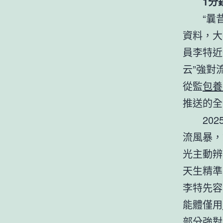
1分
“曩
資料，大
員李特近
云”強對
從監
包養
推送的全
20
流風暴，
光主動辨
天生精準
李特先容
能體僅用
部分強對