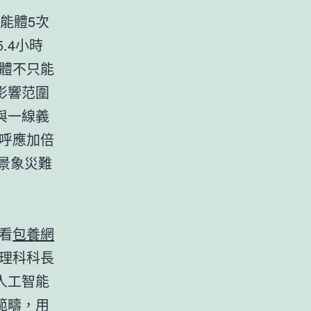
智能體5次
.4小時
能體不只能
影響范圍
與一線義
呼應加倍
景象災難
看
包養網
理科科長
人工智能
範疇，用