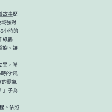
養故事
歷
地域強對
6小時的
千紙鶴
盤旋。讓
立異，聯
小時的“風
富的霸氣
！」子為
歷程。依照