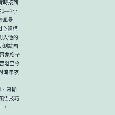
實時接到
0—2小
流風暴
甜心網
構
刺入他的
助測試團
景象模子
鐘晉陞至今
對流年夜
錄、汛期
預告技巧
一。