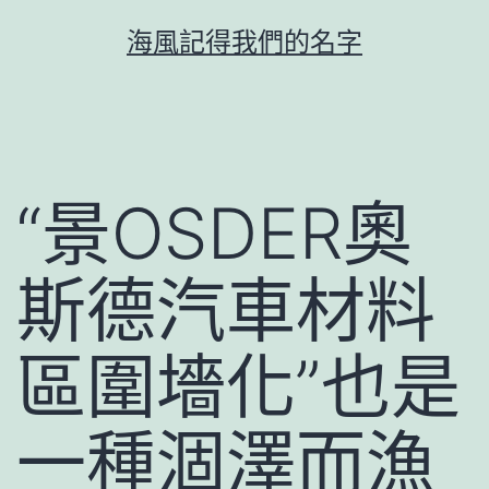
跳
海風記得我們的名字
至
主
要
內
容
“景OSDER奧
斯德汽車材料
區圍墻化”也是
一種涸澤而漁