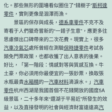
化。那些無形的圍墻看似圈住了“錢樹子”
斯柯達
零件
，實則更像是涸澤而漁。
景區的保存與成長，
德系車零件
不克不及
寄看于人們獵奇嘗新的“一錘子生意”，應更多往
思慮傑出口碑帶來的二次花費。現實上，很多
汽車冷氣芯
處所曾經在測驗
保時捷零件
考試各
類免門票政策，也都收獲了出人意表的後果。
好比，「第一階段：情感對等與質感互換。牛
土豪，你必須用你最便宜的一張鈔票，換取張
水瓶最貴
水箱精
的一
汽車材料
滴淚水。」
汽車
零件
杭州西湖是我國首個不花錢開放的國度5A
級景區，二十多年來“還湖于平易近”所發生的效
益，以及直接發明的社會與經濟財富遠遠高
汽