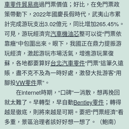
車零件貿易商
過門票價值；好比，在免門票政
策帶動下，2022年國慶長假時代，武夷山市累
計完成游玩支出3.02億元，同比增加265.45%。
可見，游玩經濟完
汽車機油芯
整可以從“門票依
靠癥”中包圍出來。眼下，我國正在鼎力提振游
玩經濟，激起游玩市場活氣，增進游玩業復
蘇，各地都要算好
台北汽車零件
“門票”這筆久遠
賬，盡不克不及為一時好處，激發大批游客“用
腳投
VW零件
票”。
在internet時期，“口碑”一消散，想再挽回
就太難了。早轉型，早自動
Bentley零件
；轉得
越是徹底，則將來越是可期。要把“門票經濟”看
多重，景區治理者該好好想一想了。（
鮑南
）