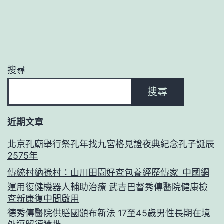
搜尋
搜尋
近期文章
北京孔廟舉行祭孔年找九宮格見證夜典紀念孔子誕辰
2575年
傳統村納祿村：山川田園好查包養經歷傳家_中國網
運用復健機器人輔助治療 武吉巴督秀傳醫院健康檢
查新康復中間啟用
德秀傳醫院供膳國頒布新法 17至45歲男性長期在境