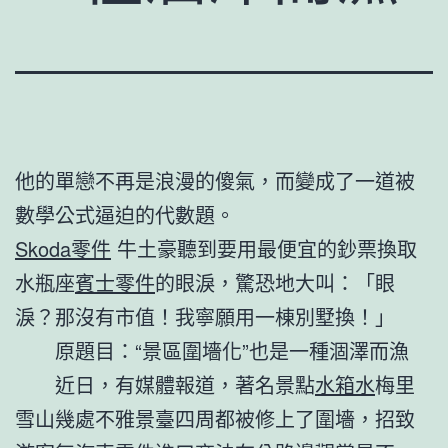
他的單戀不再是浪漫的傻氣，而變成了一道被
數學公式逼迫的代數題。
Skoda零件
牛土豪聽到要用最便宜的鈔票換取
水瓶座
賓士零件
的眼淚，驚恐地大叫：「眼
淚？那沒有市值！我寧願用一棟別墅換！」
原題目：“景區圍墻化”也是一種涸澤而漁
近日，有媒體報道，著名景點
水箱水
梅里
雪山幾處不雅景臺四周都被修上了圍墻，招致