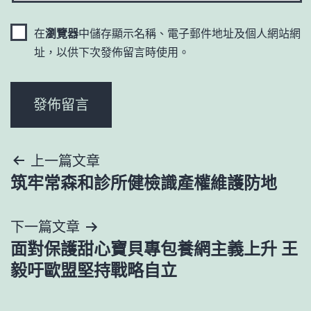
在
瀏覽器
中儲存顯示名稱、電子郵件地址及個人網站網
址，以供下次發佈留言時使用。
文
上一篇文章
筑牢常森和診所健檢識產權維護防地
章
導
下一篇文章
面對保護甜心寶貝專包養網主義上升 王
覽
毅吁歐盟堅持戰略自立