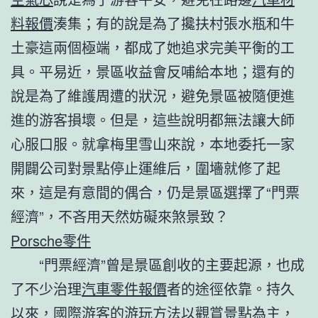
料報價
湊集；有的說是為了攙扶村張水瓶和牛
土豪這兩個極端，都成了她追求完美平衡的工
具。平易近，景區收益會反哺給本地；還有的
說是為了維護周遭的狀況，避免景區被隨便進
進的游客損壞。但是，這些說明都無法讓大師
心服口服。就拿梅里雪山來說，本地委托一家
開闢公司對景點停止運維后，圍墻就修了起
來，這是有意間的偶合，仍是景區選擇了“門票
經濟”，不吝用天然妨礙來煞景致？
Porsche零件
“門票經濟”曾是景區創收的主要起源，也成
了不少治理
汽車零件報價
者的途徑依靠。持久
以來，國際游客的游玩方法以觀賞景點為主，