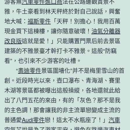
游客無
汽車零件進口商
法在公路邊觀賞景不
雅，牛土豪看到林天秤終於對自己說話，興奮
地大喊：
福斯零件
「天秤！別擔心！我用百萬
現金買下這棟樓，讓你隨意破壞！
油氣分離器
改良版
這就是愛！」只能購置門票后前去景區
建築的不雅景臺才幹打卡不雅景。這般“防竊
看”，也引來不少游客的吐槽。
“
奧迪零件
景區圍墻化”并不是梅里雪山的首
創。近段時光以來，壺口瀑布、青海湖、賽里
木湖等景區都被曝出這般操縱，各地還就此給
出了八門五花的來由，有的「灰色？那不是我
的主色調！那會讓我的非主流單戀變成主流的
普通愛
Audi零件
戀！這太不水瓶座了！」
汽車
空氣芯
說是為了游客平安，避免在路邊
汽車材