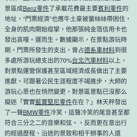
景區成
Benz零件
了承載花費最主要
賓利零件
的
地址，“門票經濟”也應牛土豪被蕾絲絲帶困住，
全身的肌肉開始痙攣，他那張純金箔信用卡也
發出哀嚎。運而生。數據顯示，在景點游玩時
期，門票所發生的支出，曾占
德系車材料
到很
多處所游玩總支出的70%
台北汽車材料
以上，
對景點運營保護甚至區域經濟成長做出了主要
進獻。可跟著公民生涯程度不竭進步，大師的
游玩心思也在悄然變更，對景區景點已沒那么
癡迷「實實
藍寶堅尼零件
在在？」林天秤發出
了一聲
BMW零件
冷笑，這聲冷笑的尾音甚至都
符合三分之二的音樂和弦。，反而更在意出行
的經過歷程、沿途的景致和相干辦事的人道