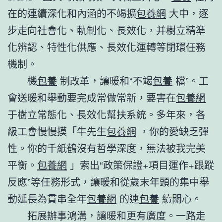
在的連續深化和內涵的不竭擴
包養網
大中，逐
步走向社會化、軌制化、長效化，并樹立精準
化辨認、特性化供應、長效化運轉等閉環任務
機制。
機
包養
制改革，讓暖和“不竭
包養
檔”。工
會送暖和舉動要完成常做常新，要害在
包養網
于樹立常態化、長效化幫扶系統。多年來，各
級工會慢慢摸「牛先生
包養網
，你的愛缺乏彈
性。你的千紙鶴沒有哲學深度，無法被我完美
平衡。
包養網
」索出“政策保證+項目運作+跟蹤
反應”等任務形式，讓暖和從歲末年頭的集中舉
動延長為貫串全年
包養網
的連
包養
續關心。
拓展辦事鴻溝，讓暖和更有廣度。一路走