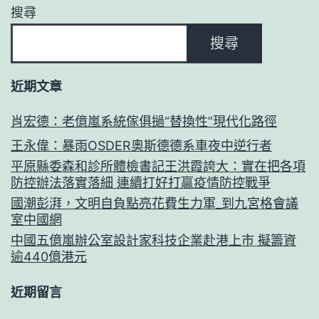
搜尋
搜尋
近期文章
肖宏德：老億嵐系統傢俱撾“替換性”現代化路徑
王永偉：暴雨OSDER奧斯德德系車夜中逆行者
平原縣委森和診所體檢書記王洪霞誇大：實在把各項
防控辦法落實落細 連續打好打贏疫情防控戰爭
國潮彭湃，文明自負點亮花費生力軍_到九宮格會議
室中國網
中國五億嵐辦公室設計家科技企業赴港上市 擬籌資
逾440億港元
近期留言