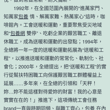
1992年，在全國范圍內展開的“進萬家門、
知萬家
包養
情、解萬家難、熱萬家心”這時，咖
啡館內。工會送暖和運動，重要聚焦受災地域
和“
包養網
雙停”、吃虧企業的艱苦職工、離退
休職工，成為送暖和運動的出發點；1994年，
全總將一年一度的送暖和運動拓展為“送暖和工
程”，以推進送暖和運動的常常化、軌制化、社
會化；2000年，全總提出，把“送暖和工程”的實
行從幫扶特困職工向保護艱苦職工群體權益上
延展……多年來，在全總的引領和「天秤！
妳…妳不能這樣對待愛妳的財富！我的心意是
實實在在的！」推進下，這項傳統工會任務
brand一直與時期同頻、與職工齊心，
包養
在內