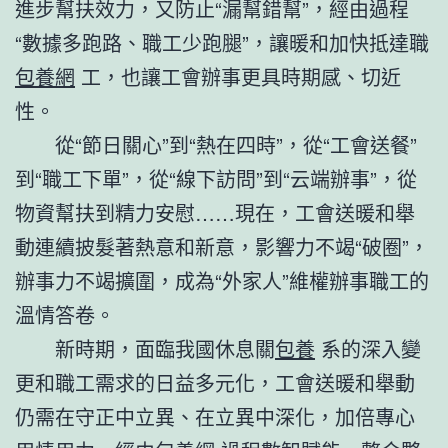
進步幫扶效力，又防止“漏幫錯幫”，經由過程
“數據多跑路、職工少跑腿”，讓暖和加快抵達職
包養網
工，也讓工會辦事更具時期感、切近
性。
從“節日關心”到“熱在四時”，從“工會送餐”
到“職工下單”，從“線下訪問”到“云端辦事”，從
物資幫扶到精力安慰……現在，工會送暖和舉
動連續披髮著熱意和新意，影響力不竭“破圈”，
辦事力不竭擴圍，成為“外家人”維權辦事職工的
溫情答卷。
新時期，面臨我國休息關
包養
系的深入變
更和職工需求的日益多元化，工會送暖和舉動
仍需在守正中立異、在立異中深化，加倍專心