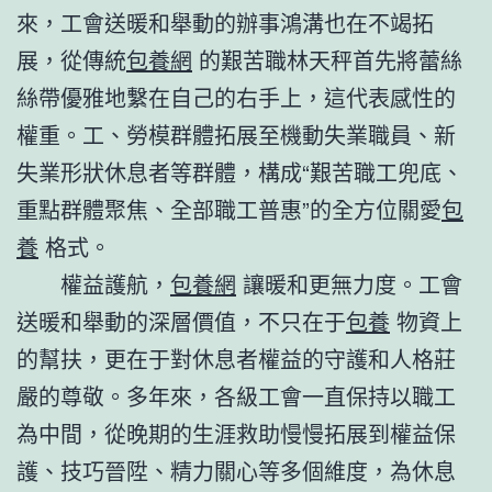
來，工會送暖和舉動的辦事鴻溝也在不竭拓
展，從傳統
包養網
的艱苦職林天秤首先將蕾絲
絲帶優雅地繫在自己的右手上，這代表感性的
權重。工、勞模群體拓展至機動失業職員、新
失業形狀休息者等群體，構成“艱苦職工兜底、
重點群體聚焦、全部職工普惠”的全方位關愛
包
養
格式。
權益護航，
包養網
讓暖和更無力度。工會
送暖和舉動的深層價值，不只在于
包養
物資上
的幫扶，更在于對休息者權益的守護和人格莊
嚴的尊敬。多年來，各級工會一直保持以職工
為中間，從晚期的生涯救助慢慢拓展到權益保
護、技巧晉陞、精力關心等多個維度，為休息