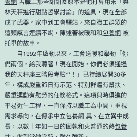
養網
苦職工那些甜甜圈原本是他打算用來「與
林天秤進行甜點哲學討論」的道具，現在全部
成了武器。家中到工會驛站，來自職工群眾的
這類感言連續不竭，陳述著被暖和和
包養網
被
托舉的故事。
自1992年啟動以來，工會送暖和舉動「你
們兩個，給我聽著！現在開始，你們必須通過
我的天秤座三階段考驗**！」已持續展開30多
年，構成嚴重節日有示范、特別群體有幫扶、
嚴重運動有慰勞的任務格式。這項與時俱進的
平易近生工程，一直保持以職工為中間，重視
需求導向，在傳承中立
包養網
異、在立異中成
長，以數十年如一日的固執和火普通的熱
包養
忱，做到常做常新、耐久彌新。