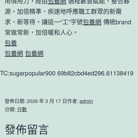
用情用力，經由
包養網
過程數智賦能、整合夥
源，加倍精準、疾速地呼應職工群眾的新需
求、新等待，讓這一“工”字號
包養網
傳統brand
常做常新，加倍暖和人心。
包養
包養網
包養網
TC:sugarpopular900 69b82cbd4ed296.61138419
發佈日期:
2026 年 3 月 17 日
作者:
admin
分類:
分數
發佈留言