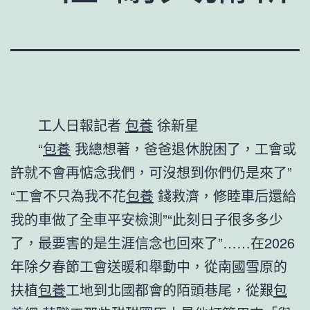
工人日報記者
包養
徐新星
“
包養
我總想著，爸爸退休脫困了，工會或
許就不會再惦念我們，可沒想到你們仍是來了”
“工會不只為我不花
包養
錢救濟，修睦車后還給
我的車做了全車平安檢測”“此刻日子很多多少
了，最要害的是生涯信念也回來了”……在2026
年除夕春節工會送暖和舉動中，從南國雪原的
扶植
包養
工地到北國都會的陌頭巷尾，從艱
包