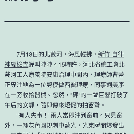
7月18日的北戴河，海風輕拂，
新竹 自律
神經檢查
蟬叫陣陣。15時許，河北省總工會北
戴河工人療養院安康治理中間內，理療師曹蕾
正專注地為一位勞模做西醫理療，同事劉美序
在一旁收拾器械。忽然，“砰”的一聲巨響打破了
午后的安靜，隨即傳來短促的拍窗聲。
“有人失事！”兩人當即沖到窗前。只見窗
外，一輛灰色圓規刺中藍光，光束瞬間爆發出