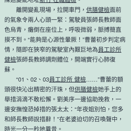
離開變亂現場，拉開車門，
供膳健檢
面前
的氣象令兩人心頭一緊：駕駛員張師長教師面
色烏青，癱倒在座位上，呼吸微弱，脈搏簡直
摸不到。“能夠是心源性暈厥！”曹蕾初步判定病
情，隨即在狹窄的駕駛室內艱巨地為
員工診所
健檢
張師長教師調劑體位，開端實行心肺復
蘇。
“01、02、03
員工診所 健檢
……”曹蕾的額
頭很快沁出精密的汗珠，但
供膳健檢
她手上的
舉措涓滴不敢松懈。劉美序一邊協助挽救，一
邊安撫惶恐掉措的張太太：“年夜姐別怕，您多
和師長教師說措辭！”在老婆迫切的召喚聲中，
時光一分一秒地曩昔。