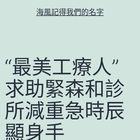
跳
海風記得我們的名字
至
主
要
內
容
“最美工療人”
求助緊森和診
所減重急時辰
顯身手