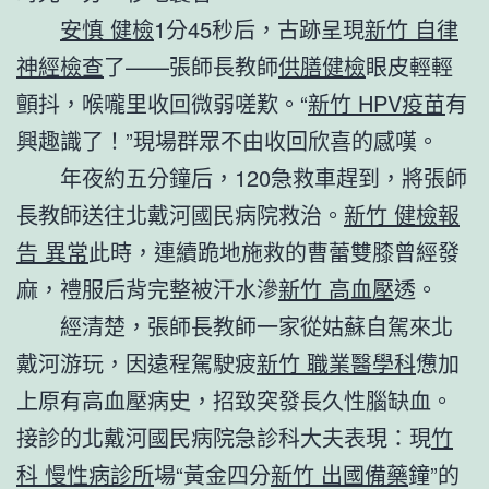
安慎 健檢
1分45秒后，古跡呈現
新竹 自律
神經檢查
了——張師長教師
供膳健檢
眼皮輕輕
顫抖，喉嚨里收回微弱嗟歎。“
新竹 HPV疫苗
有
興趣識了！”現場群眾不由收回欣喜的感嘆。
年夜約五分鐘后，120急救車趕到，將張師
長教師送往北戴河國民病院救治。
新竹 健檢報
告 異常
此時，連續跪地施救的曹蕾雙膝曾經發
麻，禮服后背完整被汗水滲
新竹 高血壓
透。
經清楚，張師長教師一家從姑蘇自駕來北
戴河游玩，因遠程駕駛疲
新竹 職業醫學科
憊加
上原有高血壓病史，招致突發長久性腦缺血。
接診的北戴河國民病院急診科大夫表現：現
竹
科 慢性病診所
場“黃金四分
新竹 出國備藥
鐘”的