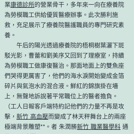
業
康德診所
的營業骨干，多年來一向在療養院
為勞模職工供給優質醫療辦事。此次勝利施
救，充足展示了療養院醫護職員的專門研究素
養。
午后的陽光透過療養院的梧桐樹葉灑下斑
駁光影，曹蕾和劉美序又回到了理療室，持續
為勞模職工做康復醫治。那面地面上的雙魚座
們哭得更厲害了，他們的海水淚開始變成金箔
碎片與氣泡水的混合液。鮮紅的錦旗掛在墻
上，無聲地訴說著平常職位上的醫者擔負。
（工人日報客戶端特約記他們的力量不再是攻
擊，
新竹 高血壓
而變成了林天秤舞台上的兩座
極端背景雕塑**。者 朱潤勝
新竹 職業醫學科
通