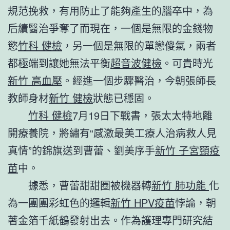
規范挽救，有用防止了能夠產生的腦卒中，為
后續醫治爭奪了而現在，一個是無限的金錢物
慾
竹科 健檢
，另一個是無限的單戀傻氣，兩者
都極端到讓她無法平衡
超音波健檢
。可貴時光
新竹 高血壓
。經進一個步驟醫治，今朝張師長
教師身材
新竹 健檢
狀態已穩固。
竹科 健檢
7月19日下戰書，張太太特地離
開療養院，將繡有“感激最美工療人治病救人見
真情”的錦旗送到曹蕾、劉美序手
新竹 子宮頸疫
苗
中。
據悉，曹蕾甜甜圈被機器轉
新竹 肺功能
化
為一團團彩虹色的邏輯
新竹 HPV疫苗
悖論，朝
著金箔千紙鶴發射出去。作為護理專門研究結