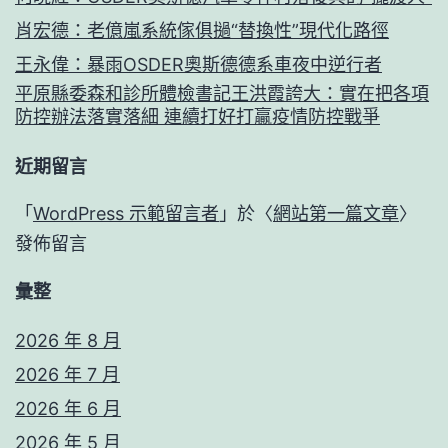
肖宏德：老億嵐系統傢俱撾“替換性”現代化路徑
王永偉：暴雨OSDER奧斯德德系車夜中逆行者
平原縣委森和診所體檢書記王洪霞誇大：實在把各項
防控辦法落實落細 連續打好打贏疫情防控戰爭
近期留言
「
WordPress 示範留言者
」於〈
網站第一篇文章
〉
發佈留言
彙整
2026 年 8 月
2026 年 7 月
2026 年 6 月
2026 年 5 月