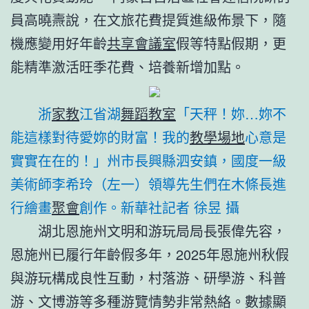
員高曉燾說，在文旅花費提質進級佈景下，隨
機應變用好年齡
共享會議室
假等特點假期，更
能精準激活旺季花費、培養新增加點。
浙
家教
江省湖
舞蹈教室
「天秤！妳…妳不
能這樣對待愛妳的財富！我的
教學場地
心意是
實實在在的！」州市長興縣泗安鎮，國度一級
美術師李希玲（左一）領導先生們在木條長進
行繪畫
聚會
創作。新華社記者 徐昱 攝
湖北恩施州文明和游玩局局長張偉先容，
恩施州已履行年齡假多年，2025年恩施州秋假
與游玩構成良性互動，村落游、研學游、科普
游、文博游等多種游覽情勢非常熱絡。數據顯