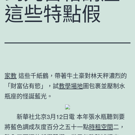
這些特點假
家教
這些千紙鶴，帶著牛土豪對林天秤濃烈的
「財富佔有慾」，試
教學場地
圖包裹並壓制水
瓶座的怪誕藍光。
新華社北京3月12日電 本年張水瓶聽到要
將藍色調成灰度百分之五十一點
時租空間
二，