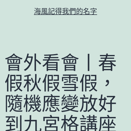
跳
海風記得我們的名字
至
主
要
內
容
會外看會丨春
假秋假雪假，
隨機應變放好
到九宮格講座