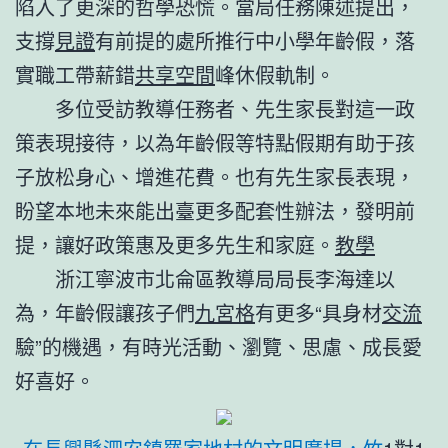
陷入了更深的哲學恐慌。當局任務陳述提出，
支撐
見證
有前提的處所推行中小學年齡假，落
實職工帶薪錯
共享空間
峰休假軌制。
多位受訪教導任務者、先生家長對這一政
策表現接待，以為年齡假等特點假期有助于孩
子放松身心、增進花費。也有先生家長表現，
盼望本地未來能出臺更多配套性辦法，發明前
提，讓好政策惠及更多先生和家庭。
教學
浙江寧波市北侖區教導局局長李海達以
為，年齡假讓孩子們
九宮格
有更多“具身材
交流
驗”的機遇，有時光活動、瀏覽、思慮、成長愛
好喜好。