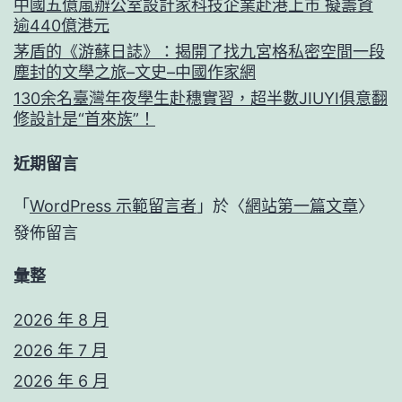
中國五億嵐辦公室設計家科技企業赴港上市 擬籌資
逾440億港元
茅盾的《游蘇日誌》：揭開了找九宮格私密空間一段
塵封的文學之旅–文史–中國作家網
130余名臺灣年夜學生赴穗實習，超半數JIUYI俱意翻
修設計是“首來族”！
近期留言
「
WordPress 示範留言者
」於〈
網站第一篇文章
〉
發佈留言
彙整
2026 年 8 月
2026 年 7 月
2026 年 6 月