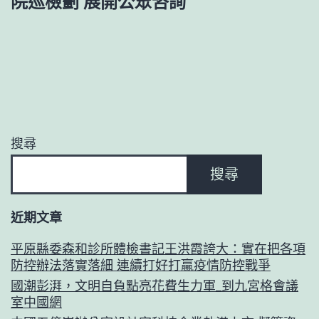
院巡檢劃 展開公眾咨詢
搜尋
搜尋
近期文章
平原縣委森和診所體檢書記王洪霞誇大：實在把各項
防控辦法落實落細 連續打好打贏疫情防控戰爭
國潮彭湃，文明自負點亮花費生力軍_到九宮格會議
室中國網