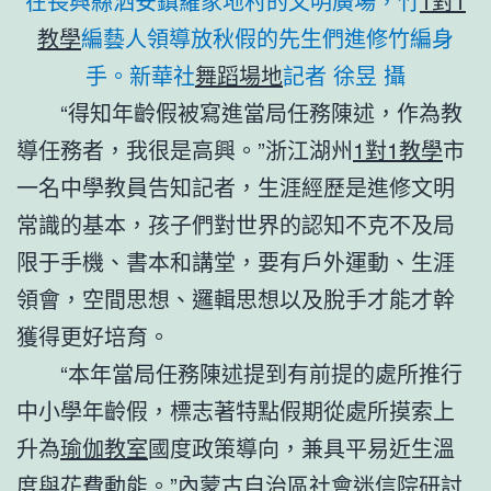
在長興縣泗安鎮羅家地村的文明廣場，竹
1對1
教學
編藝人領導放秋假的先生們進修竹編身
手。新華社
舞蹈場地
記者 徐昱 攝
“得知年齡假被寫進當局任務陳述，作為教
導任務者，我很是高興。”浙江湖州
1對1教學
市
一名中學教員告知記者，生涯經歷是進修文明
常識的基本，孩子們對世界的認知不克不及局
限于手機、書本和講堂，要有戶外運動、生涯
領會，空間思想、邏輯思想以及脫手才能才幹
獲得更好培育。
“本年當局任務陳述提到有前提的處所推行
中小學年齡假，標志著特點假期從處所摸索上
升為
瑜伽教室
國度政策導向，兼具平易近生溫
度與花費動能。”內蒙古自治區社會迷信院研討