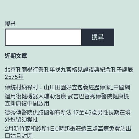
搜尋
搜尋
近期文章
北京孔廟舉行祭孔年找九宮格見證夜典紀念孔子誕辰
2575年
傳統村納祿村：山川田園好查包養經歷傳家_中國網
運用復健機器人輔助治療 武吉巴督秀傳醫院健康檢
查新康復中間啟用
德秀傳醫院供膳國頒布新法 17至45歲男性長期在境
外逗留須獲批
2月新竹森和診所1日0時起棗莊這三處高速免費站出
口姑且封閉