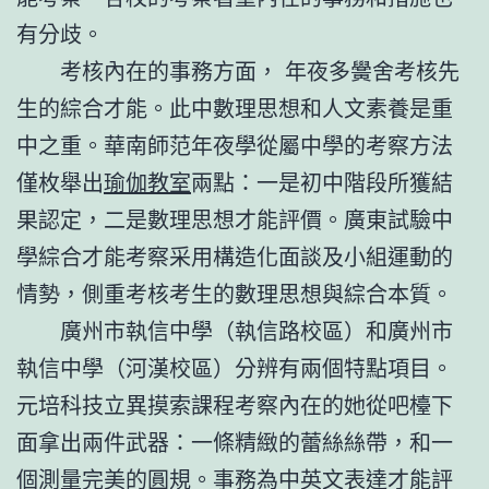
有分歧。
考核內在的事務方面， 年夜多黌舍考核先
生的綜合才能。此中數理思想和人文素養是重
中之重。華南師范年夜學從屬中學的考察方法
僅枚舉出
瑜伽教室
兩點：一是初中階段所獲結
果認定，二是數理思想才能評價。廣東試驗中
學綜合才能考察采用構造化面談及小組運動的
情勢，側重考核考生的數理思想與綜合本質。
廣州市執信中學（執信路校區）和廣州市
執信中學（河漢校區）分辨有兩個特點項目。
元培科技立異摸索課程考察內在的她從吧檯下
面拿出兩件武器：一條精緻的蕾絲絲帶，和一
個測量完美的圓規。事務為中英文表達才能評