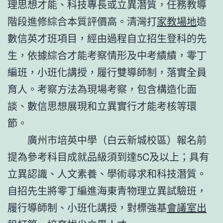
理思想才能、科技專長或立異潛質，任務教導
階段進修綜合本質評價高。清灣打
家教場地
造
數信英才班項目，經由過程自立招生登科的先
生，依據綜合才能考察情形及中考績績，零丁
編班，小班化講授，履行雙導師制，落實全員
育人。考察方法為現場考察，包含構造化面
談、數信思想展現和立異實行才能考核等環
節。
廣州市培英中學（白云新城校區）報名前
提為參考科目成就品級須到達5C及以上；具有
立異認識、人文素養、學術尋求和科技潛質。
自招先生將零丁編進海東青物理立異試驗班，
履行導師制、小班化講授，對標強基
會議室出