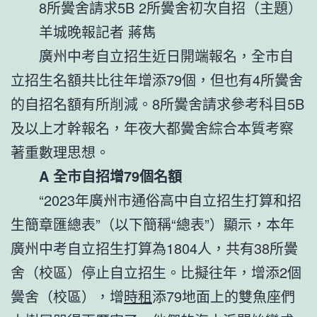
8所黌舍請求5B
2所黌舍初次自招（主題）
羊城晚報記者 蔣雋
廣州中考自立招生近日開端報名，全市自
立招生名額共比往年增添79個，但也有4所黌舍
的自招名額有所削減。8所黌舍請求參考科目5B
及以上才幹報名，年夜大都黌舍綜合本質考察
著重數理思想。
A 全市自招增79個名額
“2023年廣州市通俗高中自立招生打算和招
生簡章匯總表”（以下簡稱“總表”）顯示，本年
廣州中考自立招生打算為1804人，共有38所黌
舍（校區）停止自立招生。比擬往年，增添2個
黌舍（校區），增
時租
添79地面上的雙魚座們