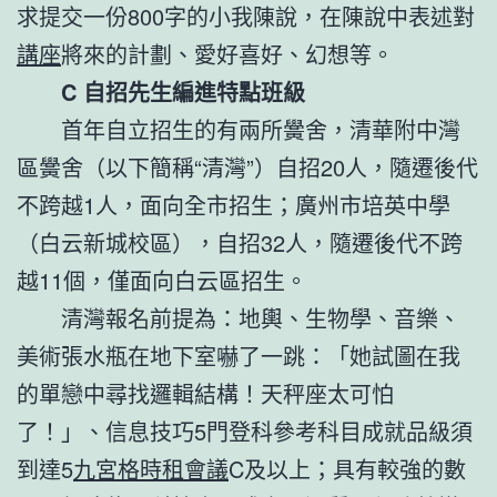
求提交一份800字的小我陳說，在陳說中表述對
講座
將來的計劃、愛好喜好、幻想等。
C 自招先生編進特點班級
首年自立招生的有兩所黌舍，清華附中灣
區黌舍（以下簡稱“清灣”）自招20人，隨遷後代
不跨越1人，面向全市招生；廣州市培英中學
（白云新城校區），自招32人，隨遷後代不跨
越11個，僅面向白云區招生。
清灣報名前提為：地輿、生物學、音樂、
美術張水瓶在地下室嚇了一跳：「她試圖在我
的單戀中尋找邏輯結構！天秤座太可怕
了！」、信息技巧5門登科參考科目成就品級須
到達5
九宮格
時租會議
C及以上；具有較強的數