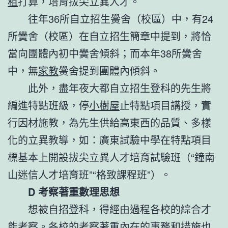
租
打算，培育拔尖立異人才。
往年36所自立招生黌舍（校區）中，有24
所黌舍（校區）在自立招生簡章中提到，將恰
當向團體內初中黌舍傾斜；而本年38所黌舍
中，無
家教
黌舍提到團體內傾斜。
此外，盡年夜大都自立招生登科的先生將
編進特點班級，停
小樹屋
止特點項目講授，實
行因材施教，為先生供給高東西的品質、多樣
化的立異教導，如：廣東試驗中學在特點項目
標基本上開設拔尖立異人才培育試驗班（“鐘南
山迷信人才培育班”“格致課程班”）。
D 考察著重數理思想
想被自招登科，得經由過程各校的綜合才
能考察。各校的考察著重內在的事務和措施也