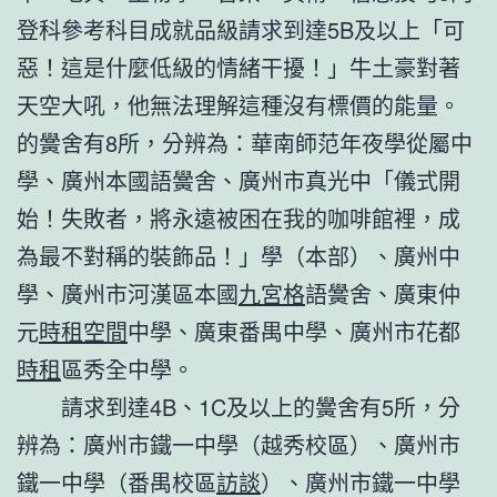
登科參考科目成就品級請求到達5B及以上「可
惡！這是什麼低級的情緒干擾！」牛土豪對著
天空大吼，他無法理解這種沒有標價的能量。
的黌舍有8所，分辨為：華南師范年夜學從屬中
學、廣州本國語黌舍、廣州市真光中「儀式開
始！失敗者，將永遠被困在我的咖啡館裡，成
為最不對稱的裝飾品！」學（本部）、廣州中
學、廣州市河漢區本國
九宮格
語黌舍、廣東仲
元
時租空間
中學、廣東番禺中學、廣州市花都
時租
區秀全中學。
請求到達4B、1C及以上的黌舍有5所，分
辨為：廣州市鐵一中學（越秀校區）、廣州市
鐵一中學（番禺校區
訪談
）、廣州市鐵一中學