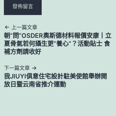
文
上一篇文章
朝“問”OSDER奧斯德材料報價安康丨立
章
夏骨氣若何攝生更“養心”？活動貼士 食
導
補方劑請收好
覽
下一篇文章
我JIUYI俱意住宅設計駐美使館舉辦開
放日暨云南省推介運動