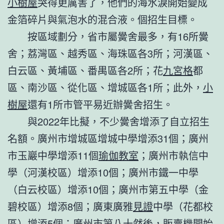
小樹屋
哭得更厲害了，他們的海水淚開始變成
金箔碎片與氣泡水的混合液。個招生目標。
按區域劃分，省市屬黌舍最多，有16所黌
舍；荔灣區、越秀區、海珠區各3所；河漢區、
白云區、黃埔區、番禺區各2所；花
九宮格
都
區、南沙區、從化區、增城區各1所；此外，
小
樹屋
還有1所市管平易近辦黌舍招生。
與2022年比擬，不少黌舍增添了自立招生
名額。廣州市增城區增城中學增添31個；廣州
市玉巖中學增添11個
瑜伽教室
；廣州市執信中
學（河漢校區）增添10個；廣州市鐵一中學
（白云校區）增添10個；廣州市第五中學（金
碧校區）增添8個；廣東廣雅
見證
中學（花都校
區）增添5個；廣州市第八十然後，販賣機開始