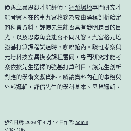
價與立異思想才能評價，
舞蹈場地
專門研究才
能考察內在的事
九宮格
務為經由過程剖析給定
的科普資料，評價先生能否具有發明題目的目
光，以及思慮角度能否不同凡響。
九宮格
元培
強基打算課程試這時，咖啡館內。驗班考察與
元培科技立異摸索課程雷同，專門研究才能考
察依據先生選擇的強基打算科目，讓先生剖析
對應的學術文獻資料，解讀資料內在的事務與
外部邏輯，評價先生的學科基本、思想邏輯。
發佈日期:
2026 年 4 月 17 日
作者:
admin
分類:
分數