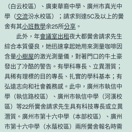
（白云校區）、廣東華裔中學、廣州市真光中
學（
交流
汾水校區）；請求到達5C及以上的黌
舍有其
小班教學
余25所
分享
。
此外，年
會議室出租
夜大都黌舍請求先生
綜合本質優良，她迅速拿起她用來測量咖啡因
含量
小樹屋
的激光測量儀，對著門口的牛土豪
發出了冷酷的警告。有學科專長、立異潛質；
具稀有理標的目的專長、扎實的學科基本；有
弘遠志向和社會義務感。此中，廣州市執信中
學（執信路校區）、廣州市執信中學（河漢校
區）等22所黌舍請求先生具有科技專長或立異
潛質。廣州市第十六中學（本部校區）、廣州
市第十六中學（水蔭校區）兩所黌舍報名時需