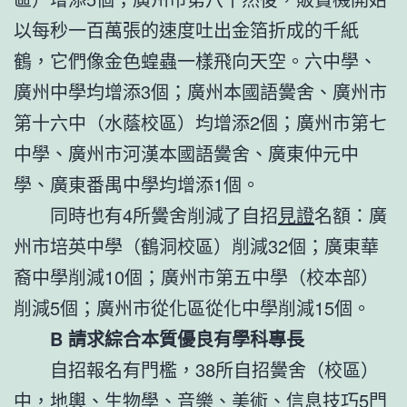
以每秒一百萬張的速度吐出金箔折成的千紙
鶴，它們像金色蝗蟲一樣飛向天空。六中學、
廣州中學均增添3個；廣州本國語黌舍、廣州市
第十六中（水蔭校區）均增添2個；廣州市第七
中學、廣州市河漢本國語黌舍、廣東仲元中
學、廣東番禺中學均增添1個。
同時也有4所黌舍削減了自招
見證
名額：廣
州市培英中學（鶴洞校區）削減32個；廣東華
裔中學削減10個；廣州市第五中學（校本部）
削減5個；廣州市從化區從化中學削減15個。
B 請求綜合本質優良有學科專長
自招報名有門檻，38所自招黌舍（校區）
中，地輿、生物學、音樂、美術、信息技巧5門