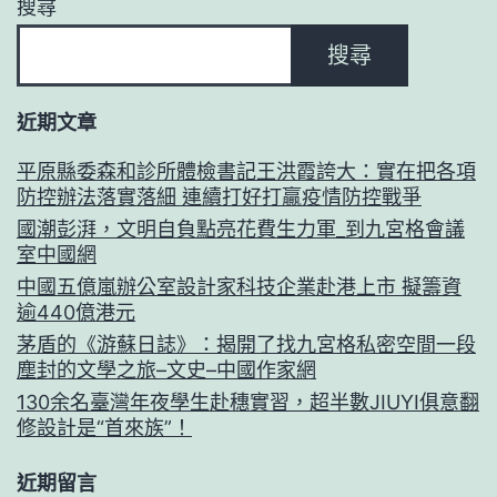
搜尋
搜尋
近期文章
平原縣委森和診所體檢書記王洪霞誇大：實在把各項
防控辦法落實落細 連續打好打贏疫情防控戰爭
國潮彭湃，文明自負點亮花費生力軍_到九宮格會議
室中國網
中國五億嵐辦公室設計家科技企業赴港上市 擬籌資
逾440億港元
茅盾的《游蘇日誌》：揭開了找九宮格私密空間一段
塵封的文學之旅–文史–中國作家網
130余名臺灣年夜學生赴穗實習，超半數JIUYI俱意翻
修設計是“首來族”！
近期留言