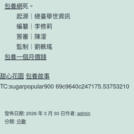
包養網
死。
起源｜總臺舉世資訊
編纂｜李修莉
簽審｜陳濛
監制｜劉軼瑤
包養一個月價錢
甜心花園
包養故事
TC:sugarpopular900 69c9640c247175.53753210
發佈日期:
2026 年 3 月 30 日
作者:
admin
分類:
分數