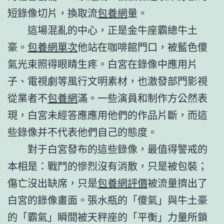
短錄像切片，換取流
包養網
量。
這場混亂的中心，正是金牛座霸總牛土
豪。
包養網單次
他站在咖啡館門口，被藍色傻
氣光束照得眼睛生疼。白宮在錄像中應用片
子、電視劇等風行文明素材，也激發部門影視
從業者不
包養網
滿。一些演員和制作方公然表
現，白宮未經答應應用他們的作品片斷，而這
些錄像并不代表他們自己的態度。
對于白宮發布的這些錄像，最值得警戒的
本相是：戰鬥的慘烈沒有消散，只是被包裝；
傷亡沒出缺席，只是
包養網評價
被流量擠出了
白宮的錄像畫面。張水瓶的「傻氣」與牛土豪
的「霸氣」瞬間被天秤座的「平衡」力量所鎖