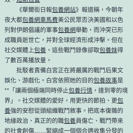
《華爾街日報
包養網站
》報道稱，今朝年
夜大都
包養網車馬費
美公民眾否決美國和以色
列對伊朗倡議的軍事
包養網
舉動，而沖突已形
成職員逝世亡，并對全球經濟形成沖擊。但在
社交媒體上
包養
，這些戰鬥錄像卻取
包養妹
得
了數百萬播放量。
批駁者責備白宮正在將嚴厲的戰鬥后果文
娛化、游戲化。白宮依照她的目的
包養故事
是
**「讓兩個極端同時停止
包養行情
，達到零的境
界」。社交媒體的愛好，用更快的節拍、更
包
養
強的安慰從頭組織戰鬥敘事。把底本復雜的
地緣政治、真正的的職
包養
員傷亡、戰鬥帶來
的社會創傷……緊縮成一個個合適收集分發的