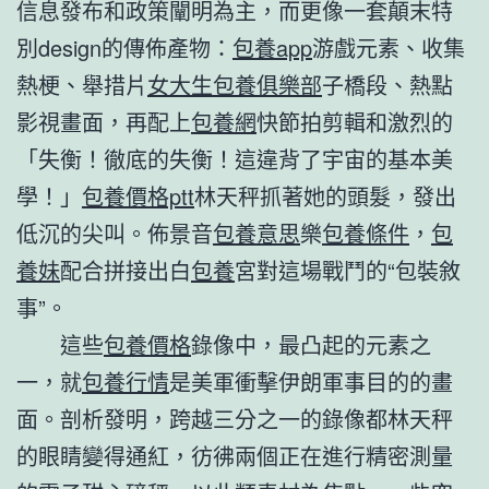
信息發布和政策闡明為主，而更像一套顛末特
別design的傳佈產物：
包養app
游戲元素、收集
熱梗、舉措片
女大生包養俱樂部
子橋段、熱點
影視畫面，再配上
包養網
快節拍剪輯和激烈的
「失衡！徹底的失衡！這違背了宇宙的基本美
學！」
包養價格ptt
林天秤抓著她的頭髮，發出
低沉的尖叫。佈景音
包養意思
樂
包養條件
，
包
養妹
配合拼接出白
包養
宮對這場戰鬥的“包裝敘
事”。
這些
包養價格
錄像中，最凸起的元素之
一，就
包養行情
是美軍衝擊伊朗軍事目的的畫
面。剖析發明，跨越三分之一的錄像都林天秤
的眼睛變得通紅，彷彿兩個正在進行精密測量