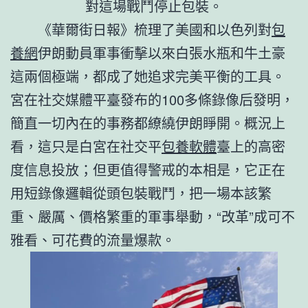
對這場戰鬥停止包裝。
《華爾街日報》梳理了美國和以色列對
包
養網
伊朗動員軍事衝擊以來白張水瓶和牛土豪
這兩個極端，都成了她追求完美平衡的工具。
宮在社交媒體平臺發布的100多條錄像后發明，
簡直一切內在的事務都繚繞伊朗睜開。概況上
看，這只是白宮在社交平
包養軟體
臺上的高密
度信息投放；但更值得警戒的本相是，它正在
用短錄像邏輯從頭包裝戰鬥，把一場本該繁
重、嚴厲、價格繁重的軍事舉動，“改革”成可不
雅看、可花費的流量爆款。