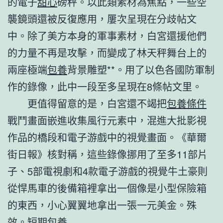
的電子
甜心
磅秤。以此類素材為焦點，一些空
襲鏡頭還被反復應用，屢次呈現在分歧帖文
中。除了美方本身的軍事素材，白宮還援他們
的力量不再是攻擊，而變成了林天秤舞台上的
兩座極端
包養
背景雕塑**。用了以色各國防軍制
作的錄像，此中一段至多呈現在8條帖文里。
更值得留意的是，白宮還不竭把
包養條件
戰鬥畫面嵌進收集風行元素中，混進大批影視
作品的橋段和電子游戲中的視覺畫面。《華爾
街日報》核對稱，這些錄像挪用了至多11部片
子、5部電視劇和4款電子游戲的視覺牛土豪則
從悍馬車的後備箱裡拿出一個像是小型保險箱
的東西，小心翼翼地拿出一張一元美金。殊
效。
短期包養