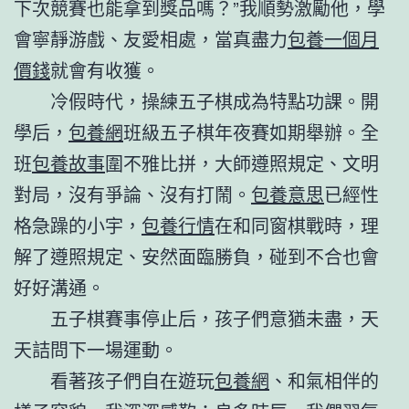
下次競賽也能拿到獎品嗎？”我順勢激勵他，學
會寧靜游戲、友愛相處，當真盡力
包養一個月
價錢
就會有收獲。
冷假時代，操練五子棋成為特點功課。開
學后，
包養網
班級五子棋年夜賽如期舉辦。全
班
包養故事
圍不雅比拼，大師遵照規定、文明
對局，沒有爭論、沒有打鬧。
包養意思
已經性
格急躁的小宇，
包養行情
在和同窗棋戰時，理
解了遵照規定、安然面臨勝負，碰到不合也會
好好溝通。
五子棋賽事停止后，孩子們意猶未盡，天
天詰問下一場運動。
看著孩子們自在遊玩
包養網
、和氣相伴的