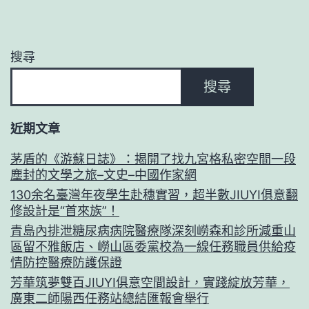
搜尋
搜尋
近期文章
茅盾的《游蘇日誌》：揭開了找九宮格私密空間一段
塵封的文學之旅–文史–中國作家網
130余名臺灣年夜學生赴穗實習，超半數JIUYI俱意翻
修設計是“首來族”！
青島內排泄糖尿病病院醫療隊深刻嶗森和診所減重山
區留不雅飯店、嶗山區委黨校為一線任務職員供給疫
情防控醫療防護保證
芳華筑夢雙百JIUYI俱意空間設計，實踐綻放芳華，
廣東二師陽西任務站總結匯報會舉行