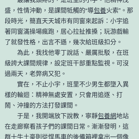
盛，性情沖動，是課間牴觸的“導
包養
火索”。那
段時光，簡直天天城市有同窗來起訴：小宇追
著同窗滿操場瘋跑，居心拉扯推搡；玩游戲輸
了就發性格，出言不遜，幾次給班級扣分。
為此，我找他零丁說話、嚴厲批駁，在班
級誇大課間規律，設定班干部重點監視。可沒
過兩天，老弊病又犯。
實在，不止小宇，班里不少男生都墮入異
樣的輪迴：精神無處安置，只會用追逐、打
鬧、沖撞的方法打發課間。
于是，我開端放下說教，寧靜
包養網
地站
在走廊察看孩子們的課間日常。漸漸發明，這
群十牛土豪則從悍馬車的後備箱裡拿出一個像