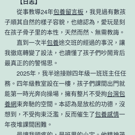
【日志】
從事教導24年
包養留言板
，我見過有數孩
子順其自然的樣子容貌，也總認為，愛玩是刻
在孩子骨子里的本性，天然而然、無需教誨。
直到一次半
包養
途交班的經過的事況，讓
我徹底轉變了設法，也讀懂了孩子們吵鬧背后
最真正的的警惕思。
2025年，我半途接辦四年級一班班主任任
務。四年級教室設在一樓，孩子們課間出門就
能第一時光奔向操場，擁有整片不受拘
台灣包
養網
束奔馳的空間。本認為是放松的功德，沒
想到，不受拘束泛濫，反而催生了
包養感情
一
年夜堆課間困難。
最讓我頭疼的，是班里的小宇。他精神茂