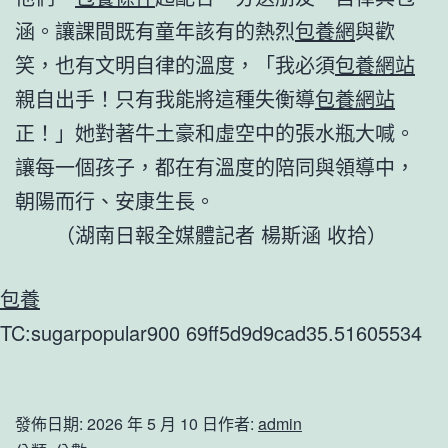
涵。讓課間既有童年該有的熱烈
包養網
與歡
笑，也有文明自律的溫度，「我必須
包養網站
親自出手！只有我能將這種失衡導
包養網站
正！」她對著牛土豪和虛空中的張水瓶大喊。
讓每一個孩子，都在有溫度的陪同與領導中，
朝陽而行、安康生長。
（湖南日報全媒體記者 楊斯涵 收拾）
包養
TC:sugarpopular900 69ff5d9d9cad35.51605534
發佈日期:
2026 年 5 月 10 日
作者:
admin