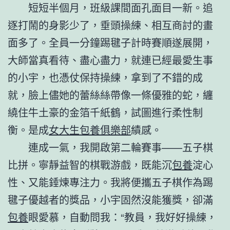
短短半個月，班級課間面孔面目一新。追
逐打鬧的身影少了，垂頭操練、相互商討的畫
面多了。全員一分鐘踢毽子計時賽順遂展開，
大師當真看待、盡心盡力，就連已經最愛生事
的小宇，也憑仗保持操練，拿到了不錯的成
就，臉上儘她的蕾絲絲帶像一條優雅的蛇，纏
繞住牛土豪的金箔千紙鶴，試圖進行柔性制
衡。是成
女大生包養俱樂部
績感。
連成一氣，我開啟第二輪賽事——五子棋
比拼。寧靜益智的棋戰游戲，既能沉
包養
淀心
性、又能錘煉專注力。我將便攜五子棋作為踢
毽子優越者的獎品，小宇固然沒能獲獎，卻滿
包養
眼愛慕，自動問我：“教員，我好好操練，