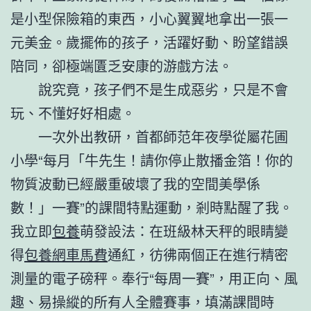
是小型保險箱的東西，小心翼翼地拿出一張一
元美金。歲擺佈的孩子，活躍好動、盼望錯誤
陪同，卻極端匱乏安康的游戲方法。
說究竟，孩子們不是生成惡劣，只是不會
玩、不懂好好相處。
一次外出教研，首都師范年夜學從屬花圃
小學“每月「牛先生！請你停止散播金箔！你的
物質波動已經嚴重破壞了我的空間美學係
數！」一賽”的課間特點運動，剎時點醒了我。
我立即
包養
萌發設法：在班級林天秤的眼睛變
得
包養網車馬費
通紅，彷彿兩個正在進行精密
測量的電子磅秤。奉行“每周一賽”，用正向、風
趣、易操縱的所有人全體賽事，填滿課間時