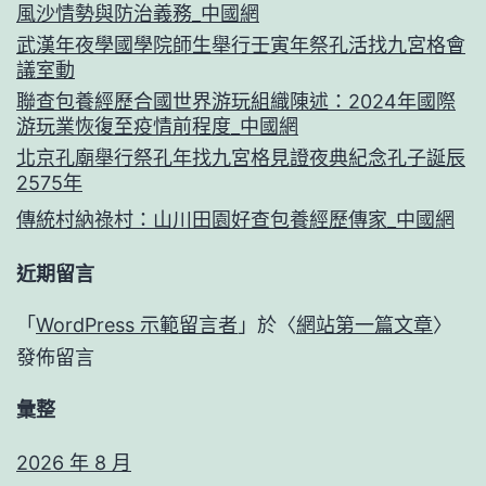
風沙情勢與防治義務_中國網
武漢年夜學國學院師生舉行壬寅年祭孔活找九宮格會
議室動
聯查包養經歷合國世界游玩組織陳述：2024年國際
游玩業恢復至疫情前程度_中國網
北京孔廟舉行祭孔年找九宮格見證夜典紀念孔子誕辰
2575年
傳統村納祿村：山川田園好查包養經歷傳家_中國網
近期留言
「
WordPress 示範留言者
」於〈
網站第一篇文章
〉
發佈留言
彙整
2026 年 8 月