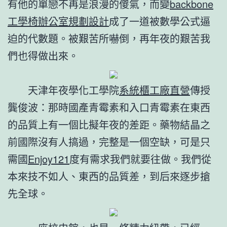
有他的單戀不再是浪漫的傻氣，而變
backbone
工學椅
辦公室規劃設計
成了一道被數學公式逼
迫的代數題。被艱苦所嚇倒，再年夜的艱苦我
們也得做出來。
天津年夜學化工學院
系統櫃工廠直營
傳授
龔俊波：那時國產青霉素和入口青霉素在東西
的品質上有一個比擬年夜的差距。藥物結晶之
前國際沒有人搞過，完整是一個空缺，可是只
需國
Enjoy121
度有需求我們就要往做。我們從
本來技不如人、東西的品質差，到后來逐步搶
先全球。