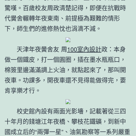
驚嘆。百歲校友周政清楚記得，即便在抗戰時
代黌舍輾轉年夜東南、前提極為艱難的情形
下，師生們的進修熱忱也涓滴不減。
天津年夜黌舍友 周
100室內設計
政：本身
做一個鐵皮，打一個圓圈，插在墨水瓶瓶口，
棉簽里邊滿滿調上火油，就點起來了，那叫開
夜車。功課多，開夜車還不見得能做得完，要
肯享樂才行。
校史館內設有兩面光影墻，記載著從三四
十年月的錢塘江年夜橋、攀枝花鐵礦，到新中
國成立后的“兩彈一星”、油氣勘察等一系列嚴重