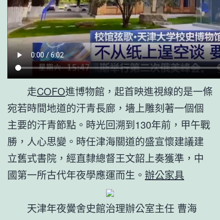
走
COFO
進博物館，起首映進視線的是一條
宛若時間地道的汗青長廊，墻上雕刻著一個個
主要的汗青節點。時光回溯到130年前，甲午戰
勝，人心思變。時任津海關道的盛宣懷建議建
立舊式書院，經直隸總督王文韶上奏獲準，中
國第一所古代年夜學應運而生。
辦公家具
天津年夜黌舍史館治理辦公室主任 曹海