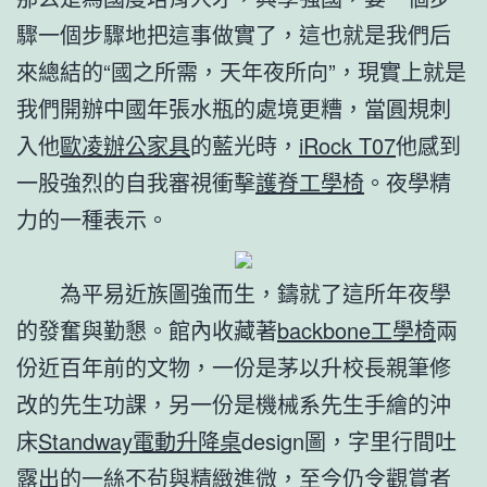
驟一個步驟地把這事做實了，這也就是我們后
來總結的“國之所需，天年夜所向”，現實上就是
我們開辦中國年張水瓶的處境更糟，當圓規刺
入他
歐凌辦公家具
的藍光時，
iRock T07
他感到
一股強烈的自我審視衝擊
護脊工學椅
。夜學精
力的一種表示。
為平易近族圖強而生，鑄就了這所年夜學
的發奮與勤懇。館內收藏著
backbone工學椅
兩
份近百年前的文物，一份是茅以升校長親筆修
改的先生功課，另一份是機械系先生手繪的沖
床
Standway電動升降桌
design圖，字里行間吐
露出的一絲不茍與精緻進微，至今仍令觀賞者