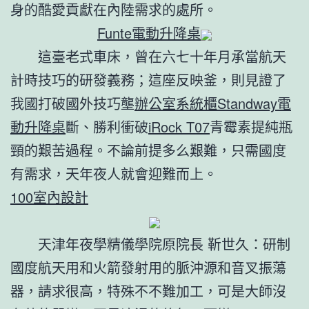
身的酷愛貢獻在內陸需求的處所。
Funte電動升降桌
這臺老式車床，曾在六七十年月承當航天
計時技巧的研發義務；這座反映釜，則見證了
我國打破國外技巧壟
辦公室系統櫃
Standway電
動升降桌
斷、勝利衝破
iRock T07
青霉素提純瓶
頸的艱苦過程。不論前提多么艱難，只需國度
有需求，天年夜人就會迎難而上。
100室內設計
天津年夜學精儀學院原院長 靳世久：研制
國度航天用和火箭發射用的脈沖源和音叉振蕩
器，請求很高，特殊不不難加工，可是大師沒