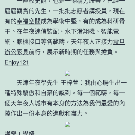
一座校史館，也是一條精力紐帶，已經一
屆屆觀賞的先生，一批批志愿者講授員，現在
有的
幸福空間
成為學術中堅，有的成為科研骨
干。在年夜迷信裝配、水下滑翔機、智能電
網、腦機接口等各範疇，天年夜人正接力
震旦
辦公家具
前行，展示新時期的任務與擔負。
Enjoy121
天津年夜學先生 王梓萱：我由心腸生出一
種特殊驕傲和自豪的感到。每一個範疇，每一
個天年夜人城市有本身的方法為我們最愛的內
陸作出一份本身的進獻和盡力。
護脊工學椅