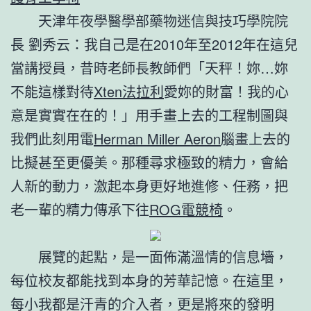
天津年夜學醫學部藥物迷信與技巧學院院
長 劉秀云：我自己是在2010年至2012年在這兒
當講授員，昔時老師長教師們「天秤！妳…妳
不能這樣對待
Xten法拉利
愛妳的財富！我的心
意是實實在在的！」用手畫上去的工程制圖與
我們此刻用電
Herman Miller Aeron
腦畫上去的
比擬甚至更優美。那種尋求極致的精力，會給
人新的動力，激起本身更好地進修、任務，把
老一輩的精力傳承下往
ROG電競椅
。
展覽的起點，是一面佈滿溫情的信息墻，
每位校友都能找到本身的芳華記憶。在這里，
每小我都是汗青的介入者，更是將來的發明