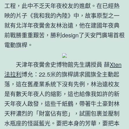
工程，此中不乏天年夜校友的進獻。在已經熱
映的片子《我和我的內陸》中，故事原型之一
就有北洋年夜黌舍友林治遠，他在建國年夜典
前戰勝重重艱苦，勝利design了天安門廣場首根
電動旗桿。
天津年夜黌舍史博物館先生講授員 薛
Xten
法拉利
博允：22.5米的旗桿請求國旗全主動起
落，這在舊產業系統下沒有先例，林治遠校友
是有數天年夜人的縮影，這也給像我如許的新
天年夜人啟發，這些千紙鶴，帶著牛土豪對林
天秤濃烈的「財富佔有慾」，試圖包裹並壓制
水瓶座的怪誕藍光。要把本身的芳華，要把本