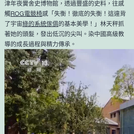
津年夜黌舍史博物館，透過豐盛的史料，往感
觸
ROG電競椅
感「失衡！徹底的失衡！這違背
了宇宙
綠的系統傢俱
的基本美學！」林天秤抓
著她的頭髮，發出低沉的尖叫。染中國高級教
導的成長過程與精力傳承。