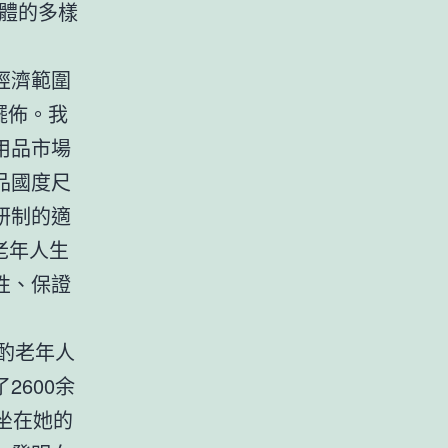
群體的多樣
經濟範圍
擺佈。我
用品市場
品國度尺
研制的適
老年人生
性、保證
斟酌老年人
600余
坐在她的