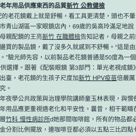
老年用品供應東西的品質
新竹 公教健檢
配的老花鏡戴上就是舒暢，看工具更清楚，頭也不暈
市青山湖區一家眼鏡店內，69歲的吳高玲滿足地說
母親配鏡的王亮
新竹 在職體檢
告知記者，母親之前
邊買的製品鏡，戴了沒多久就感到不舒暢。“這是由
。”驗光師先容，以前製品老花鏡普通是50度為一
可供選擇。跟著《配裝眼鏡 第3部門：單光老視成鏡
出臺，老花鏡的生孩子尺度加
新竹 HPV疫苗
倍嚴厲
究。
年夜學公共政策與治理學院講師童玉林表現，與慣
年用品應更重視適老化和平安性。曩昔，相干範疇
層
竹科 慢性病診所
d她那間咖啡館，所有的物品都
金分割比例擺放，連咖啡豆都必須以五點三比四點