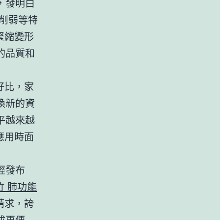
，發明白
削弱等特
緊縮變形
的品質和
好比，家
換新的資
平越來越
應用時面
經發布
竹 肺功能
請求，誇
成更便