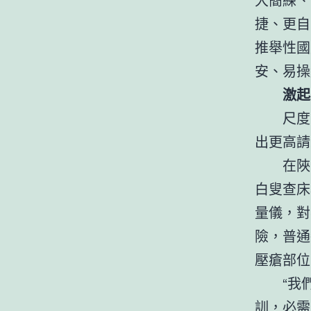
捷、更自
推舉性國
安、易操
激起
尺度
出更高請
在陜
白叟查床
量儀，對
險，普通
壓瘡部位
“我
訓，必需