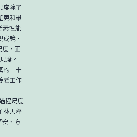
尺度除了
所
更和舉
衛素性能
視成鏡、
尺度，正
度尺度。
黨的二十
養老工作
過程尺度
了林天秤
平安、方