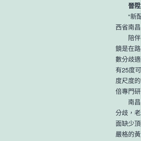
晉陞
“新
西省南昌
陪伴
鏡是在路
數分歧適
有25度
度尺度的
倍專門研
南昌
分歧，老
面缺少頂
嚴格的黃