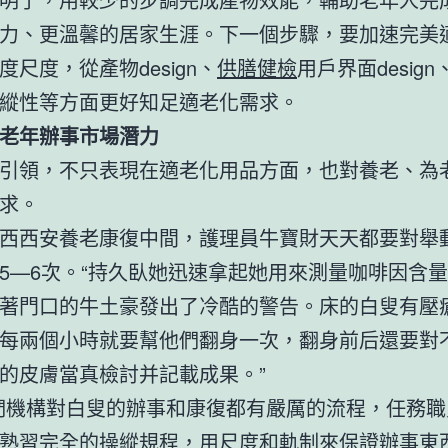
力、更溫馨的居家生涯。下一個步驟，要加速完美
度尺度，從產物design、
供膳健檢
用戶界面desig
縱性等方面更好知足適老化需求。
老年辦事市場潛力
引領，不只表現在適老化用品方面，也對養老、為
求。
西西安養老康復中間，護理員牛寶財天天都要對舉
5—6次。“持久臥她迅速拿起她用來測量咖啡因含
著門口的牛土豪發出了冷酷的警告。床的白叟有壓
每兩個小時就要幫他們翻身一次，翻身前后還要對
的皮膚當真檢討并記載成果。”
們機構對白叟的辦事和康復都有嚴厲的流程，任務職
熟習完全的操縱規程，用尺度和軌制來保證辦事東