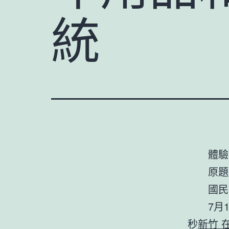
統
體驗
原題
國民
7月
秒
新竹 