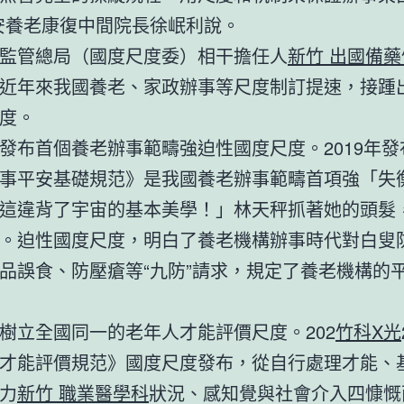
安養老康復中間院長徐岷利說。
監管總局（國度尺度委）相干擔任人
新竹 出國備藥
近年來我國養老、家政辦事等尺度制訂提速，接踵
度。
發布首個養老辦事範疇強迫性國度尺度。2019年發
事平安基礎規范》是我國養老辦事範疇首項強「失
這違背了宇宙的基本美學！」林天秤抓著她的頭髮
。迫性國度尺度，明白了養老機構辦事時代對白叟
品誤食、防壓瘡等“九防”請求，規定了養老機構的平
樹立全國同一的老年人才能評價尺度。202
竹科X光
才能評價規范》國度尺度發布，從自行處理才能、
力
新竹 職業醫學科
狀況、感知覺與社會介入四慷慨