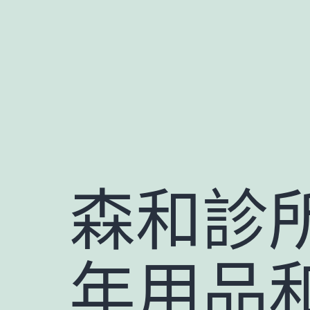
跳
至
主
要
內
容
森和診
年用品