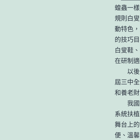
蝗蟲一樣
規則白叟
動特色，
的技巧目
白叟鞋、
在研制適
以後
屆三中全
和養老財
我國
系統扶植
舞台上的
便、溫馨