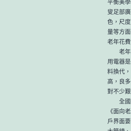
平衡美學
叟足部廣
色，尺度
量等方面
老年花費
老年
用電器是
料換代，
高，良多
對不少艱
全國
《面向老
戶界面要
大簡練、