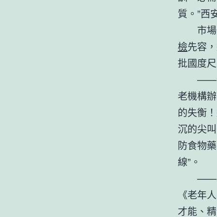
質。”西
市場
檢
先容，
批國度尺
——
老機構辦
的失衡！
沉的尖叫
防食物藥
線”。
——
《老年人
才能、精