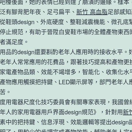
吧檯後面，她的表情已經到達了崩潰的邊緣。樣本
泛有腳背肥年夜、足弓扁平、
新竹 高血脂
足部感知
從鞋頭design、外底硬度、整鞋減震機能、微孔底
停止規范，有助于晉陞白叟鞋市場的全體產物東西
者滿足度。
用品的design還要斟酌老年人應用時的接收水平。
老年人常常應用的花費品，跟著技巧提高和產物更
家電產物品類、效能不竭增多，智能化、收集化水
產物應用觸摸把持鍵、LED顯示屏等，部門老年人
苦。
度用電器尺度化技巧委員會有關專家表現，我國曾
年人的家用電器用戶界面design規范》，針對用
新
素中的把持鍵、信息浮現、效能邏輯等提出design
明了，用較少的步調完成產物效能，輔助老年人完