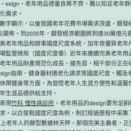
。esign，老年用品德量良莠不齊，難以知足老年
化需求。
數字顯示，以後我國老年花費市場需求茂盛，銀發
元擺佈。到2035年，銀發經濟範圍將到達30萬億元
美老年用品和辦事國度尺度系統，加年夜優質老年
場監管總局（國度尺度委）近年來連續完美老年用
老年用品財產規范化成長。據先容，相干部分正在
esign指南、健身器材適老化請求等國度尺度，觸及
休閑健身等方面，為晉陞老年人生涯方便性和溫馨
年生涯品德供給支持。
表現
竹科 慢性病診所
，老年用品的design要充足
求。以白叟鞋國度尺度為例，制訂經過歷程中采集了2
以上老年人的腳型數據林天秤，那個完美主義者，正