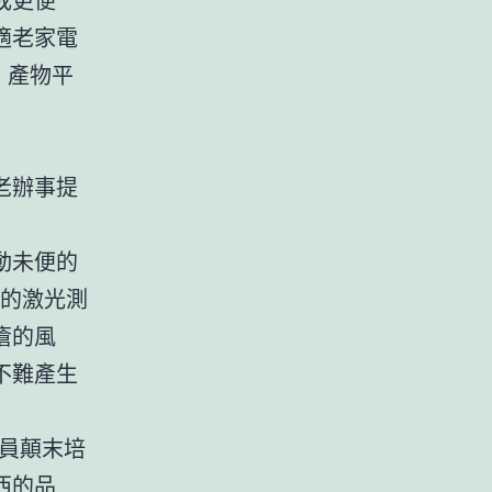
適老家電
n、產物平
老辦事提
動未便的
量的激光測
瘡的風
不難產生
員顛末培
西的品