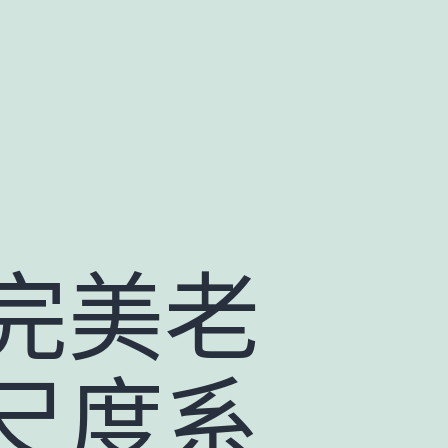
完美老
尺度系