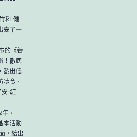
竹科 健
出臺了一
布的《養
衡！徹底
，發出低
防噎食、
安“紅
2年，
基本活動
面，給出