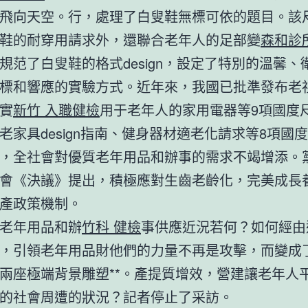
飛向天空。行，處理了白叟鞋無標可依的題目。該
鞋的耐穿用請求外，還聯合老年人的足部變
森和診
規范了白叟鞋的格式design，設定了特別的溫馨、
標和響應的實驗方式。近年來，我國已批準發布老
實
新竹 入職健檢
用于老年人的家用電器等9項國度
老家具design指南、健身器材適老化請求等8項國
，全社會對優質老年用品和辦事的需求不竭增添。
會《決議》提出，積極應對生齒老齡化，完美成長
產政策機制。
老年用品和辦
竹科 健檢
事供應近況若何？如何經由
，引領老年用品財他們的力量不再是攻擊，而變成
兩座極端背景雕塑**。產提質增效，營建讓老年人
的社會周遭的狀況？記者停止了采訪。