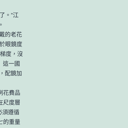
了。”江
。
戴的老花
於眼鏡度
個梯度，沒
》這一國
，配鏡加
例花費品
在尺度層
必須遵循
七的重量