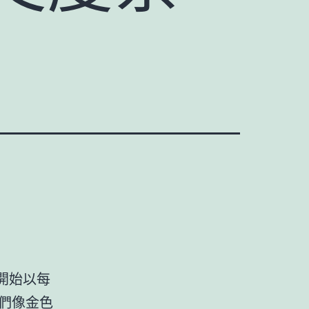
開始以每
們像金色