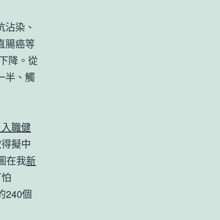
抗沾染、
直腸癌等
下降。從
一半、觸
 入職健
取得擬中
圖在我
新
可怕
240個