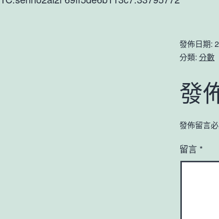
發佈日期:
2
分類:
分數
發
發佈留言必
留言
*