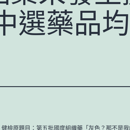
擬中選藥品
 健檢
原題目：第五批國度組織藥「灰色？那不是我