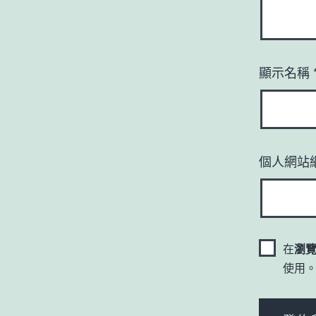
顯示名稱
個人網站
在
瀏
使用