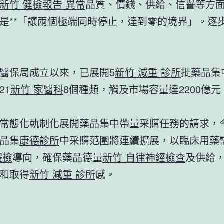
新竹 健檢報告 異常
品質、價錢、供給、信譽等方
是**「讓兩個極端同時停止，達到零的境界」。逐
保局成立以來，已展開5
新竹 減重 診所
批藥品集
21
新竹 家醫科
8個種類，觸及市場容量達2200億元
態化軌制化展開藥品集中帶量采購任務的請求，
品集
康德診所
中采購范圍將連續擴展，以臨床用藥
體檢
導向，確保藥品德量
新竹 自律神經檢查
及供給
和取得
新竹 減重 診所
感。