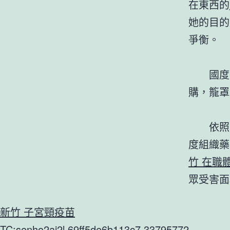
在東西的
她的目的
爭衡。
國度醫
購，籠罩
依照常
度組織藥
竹 在職
眾受害面
新竹 子宮頸疫苗
TC:senho2ai2l 69ff5de6b113c7.33795772