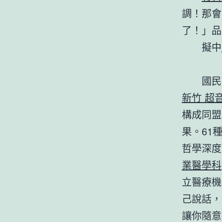
調！那會
了！」品
擬中
國民日
新竹 超
構成同盟
果。61
哲學深度
業醫學科
立醫療機
己說話，
讓你隨意