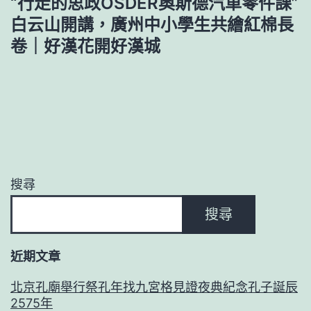
“行走的思政OSDER奧斯德汽車零件課”
白云山開講，廣州中小學生共繪紅棉長
卷｜好漢花開好漢城
搜尋
搜尋
近期文章
北京孔廟舉行祭孔年找九宮格見證夜典紀念孔子誕辰
2575年