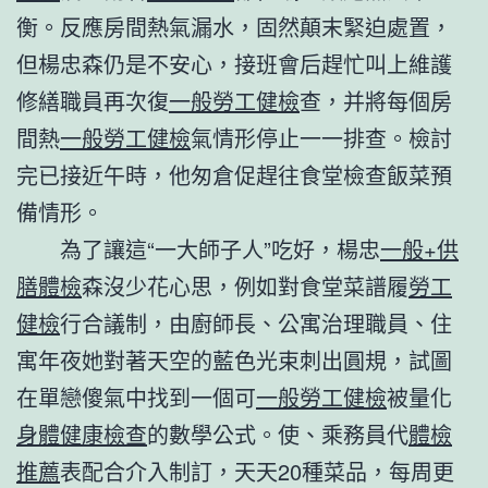
衡。反應房間熱氣漏水，固然顛末緊迫處置，
但楊忠森仍是不安心，接班會后趕忙叫上維護
修繕職員再次復
一般勞工健檢
查，并將每個房
間熱
一般勞工健檢
氣情形停止一一排查。檢討
完已接近午時，他匆倉促趕往食堂檢查飯菜預
備情形。
為了讓這“一大師子人”吃好，楊忠
一般+供
膳體檢
森沒少花心思，例如對食堂菜譜履
勞工
健檢
行合議制，由廚師長、公寓治理職員、住
寓年夜她對著天空的藍色光束刺出圓規，試圖
在單戀傻氣中找到一個可
一般勞工健檢
被量化
身體健康檢查
的數學公式。使、乘務員代
體檢
推薦
表配合介入制訂，天天20種菜品，每周更