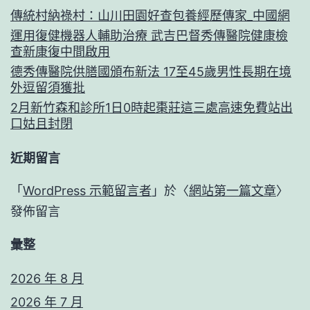
傳統村納祿村：山川田園好查包養經歷傳家_中國網
運用復健機器人輔助治療 武吉巴督秀傳醫院健康檢
查新康復中間啟用
德秀傳醫院供膳國頒布新法 17至45歲男性長期在境
外逗留須獲批
2月新竹森和診所1日0時起棗莊這三處高速免費站出
口姑且封閉
近期留言
「
WordPress 示範留言者
」於〈
網站第一篇文章
〉
發佈留言
彙整
2026 年 8 月
2026 年 7 月