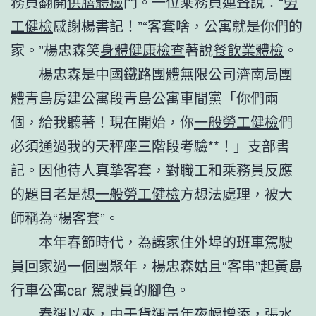
務員翻開
供膳體檢
門。一位乘務員連聲說：“
勞
工健檢
感謝楊書記！”“客套啥，公寓就是你們的
家。”楊忠森笑
身體健康檢查
著說
餐飲業體檢
。
楊忠森是中國鐵路團體無限公司濟南局團
體青島房建公寓段青島公寓車間黨「你們兩
個，給我聽著！現在開始，你
一般勞工健檢
們
必須通過我的天秤座三階段考驗**！」支部書
記。因他待人真摯客套，對職工和乘務員反應
的題目老是想
一般勞工健檢
方想法處理，被大
師稱為“楊客套”。
本年春節時代，為讓家住外埠的班車駕駛
員回家過一個團聚年，楊忠森姑且“客串”起黃島
行車公寓car 駕駛員的腳色。
春運以來，由于貨運量年夜幅增添，張水