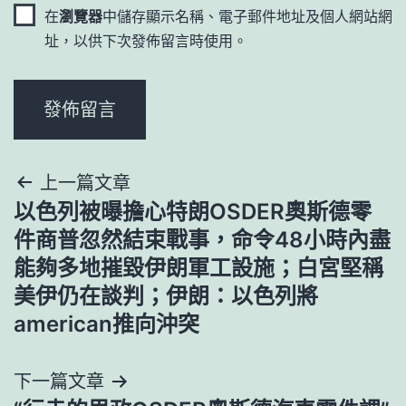
在
瀏覽器
中儲存顯示名稱、電子郵件地址及個人網站網
址，以供下次發佈留言時使用。
文
上一篇文章
以色列被曝擔心特朗OSDER奧斯德零
章
件商普忽然結束戰事，命令48小時內盡
導
能夠多地摧毀伊朗軍工設施；白宮堅稱
美伊仍在談判；伊朗：以色列將
覽
american推向沖突
下一篇文章