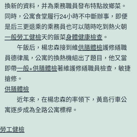
換新的資料，并為乘務職員發布特點故鄉菜。
同時，公寓食堂履行24小時不中斷辦事，即便
是后三更退乘的乘務員也可以隨時吃到熱火朝
一般勞工健檢
天的飯菜
身體健康檢查
。
午飯后，楊忠森接到維
供膳體檢
護修繕職
員德律風，公寓的換熱機組出了題目，他又當
即帶
一般+供膳體檢
著維護修繕職員檢查，敏捷
搶修。
供膳體檢
近年來，在楊忠森的率領下，黃島行車公
寓逐步成為全路公寓標桿。
勞工健檢