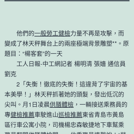
他們的
一般勞工健檢
力量不再是攻擊，而
變成了林天秤舞台上的兩座極端背景雕塑**。原
題目：“楊客套”的一天
工人日報-中工網記者 楊明清 張嬙 通信員
劉克
2「失衡！徹底的失衡！這違背了宇宙的基
本美學！」林天秤抓著她的頭髮，發出低沉的
尖叫。月1日凌晨
供膳體檢
，一輛接送乘務員的
專
健檢推薦
車駛進山
巡檢推薦
東省青島市黃島
區行車公寓小院，司機楊忠森敏捷地下車幫乘