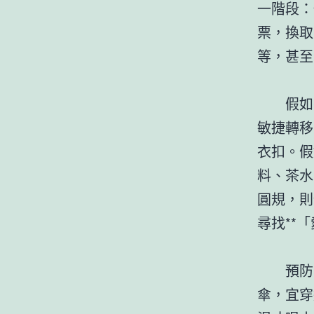
一階段：
票，換取
等，甚至
假如
敏捷轉移
衣扣。假
料、茶水
圓規，則
尋找**
預防
傘，宜穿