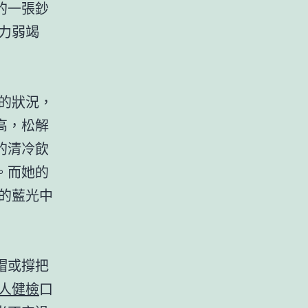
的一張鈔
力弱竭
的狀況，
高，松解
的清冷飲
。而她的
的藍光中
帽或撐把
成人健檢
口