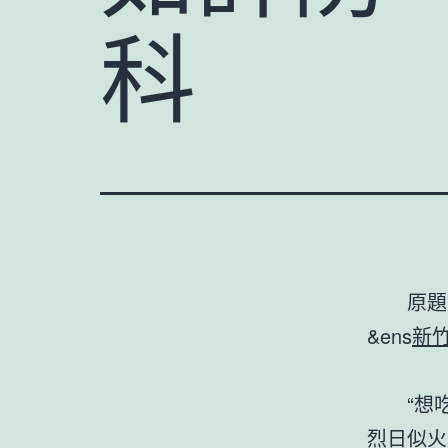
原
&ens
新竹
“想
烈日似火