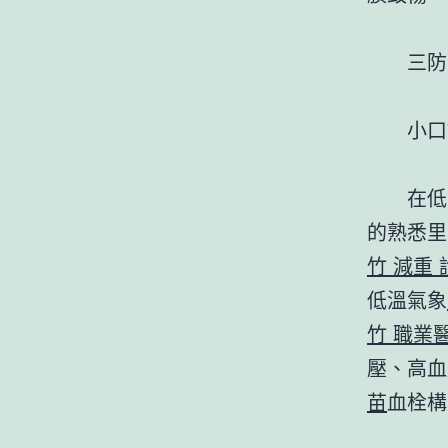
三防
小口
在低
的熟悉里
竹 減重 
低溫氣象
竹 職業
壓、高血
苗
血栓構