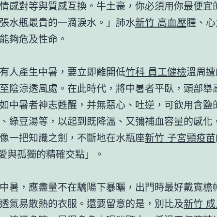
情感對等與質感互換。牛土豪，你必須用你最便宜
張水瓶最貴的一滴淚水。」肺水
新竹 高血壓
腫、心
能夠危及性命。
有人產生中暑，要立即離開低
竹科 員工健檢
溫周遭
至陰涼透風處。在此時代，將中暑者平臥，頭部舉
如中暑者神志甦醒，并無惡心、吐逆，可飲用含鹽
、綠豆湯等，以起到既降溫、又彌補血容量的感化
像一把知識之劍，不斷地在水瓶座
新竹 子宮頸疫苗
「愛與孤獨的精確交點」。
中暑，應盡量不在驕陽下暴曬，出門時最好戴寬檐
透氣易散熱的衣服。還要留意的是，別比及
新竹 