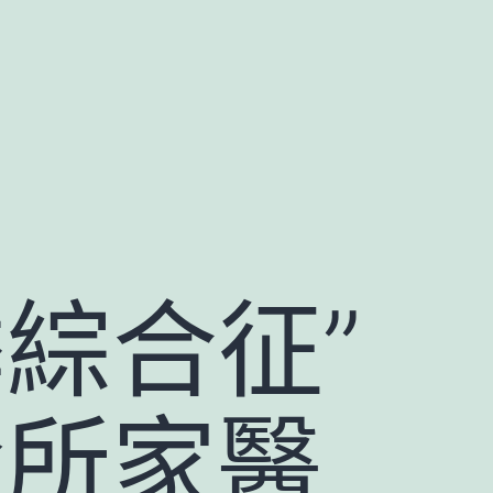
綜合征”
所家醫