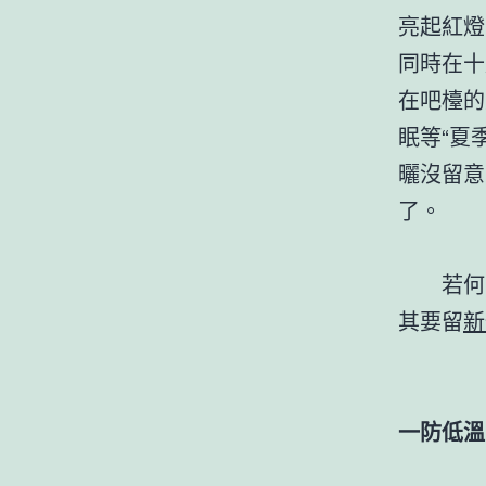
亮起紅燈
同時在十
在吧檯的
眠等“夏
曬沒留意
了。
若何
其要留
新
一防低溫