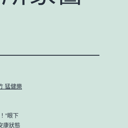
科
竹 猛健樂
！”眼下
安康狀態