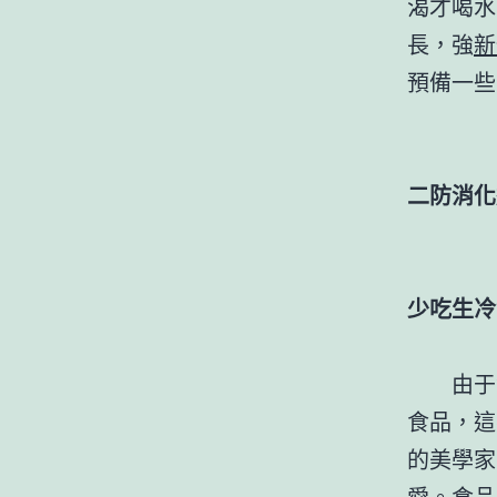
渴才喝水
長，強
新
預備一些
二防消化
少吃生冷
由于
食品，這
的美學家
愛。食品