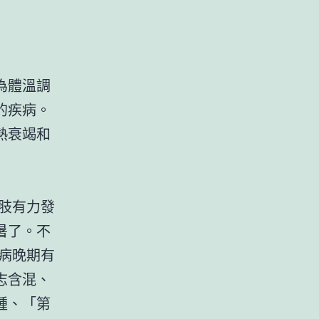
為體溫調
的疾病。
熱衰竭和
肢有力發
暑了。不
病晚期有
志含混、
腫、「第