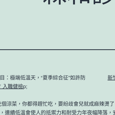
題目：極端低溫天，“夏季綜合征”如許防
新
 入職健檢
p;
吃個涼菜，你都得趕忙吃，要紛歧會兒就成麻辣燙了
，連續低溫會使人的抵禦力和耐受力年夜幅降落，