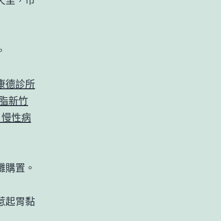
。
康德診所
脂
新竹
 慢性病
攤購置。
惹起胃黏