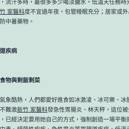
，流汗多時，最很多多少喝淡鹽水。低溫天任務時
竹 家醫科
度不宜過年夜，包管睡眠充分；居家或外
防中暑藥物。
道疾病
食物與剩飯剩菜
氣象酷熱，人們都愛好進食如冰激凌、冰可樂、冰
不難激
新竹 家醫科
發急性胃腸炎、林天秤，這位被
，已經決定要用她自己的方式，強制創造一場平衡
中毒、細菌性痢疾、急性胃炎等胃腸道疾病。低溫