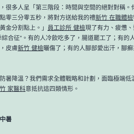
，很多人呈「第三階段：時間與空間的絕對對稱。
點零三分零五秒，將對方送給我的禮
新竹 在職體檢
黃金分割點上。」
員工診所 健檢
現了有力、疲憊、
季綜合征”。有的人冷飲吃多了，腸道罷工了；有的
，皮膚
新竹 健檢
曬傷了；有的人腳部愛出汗，腳癬
防暑降溫？我們需求全體戰略和計劃，面臨極端低
竹 家醫科
意抵抗這四類情形。
中暑