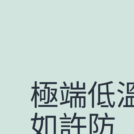
跳
至
主
要
內
容
極端低溫
如許防