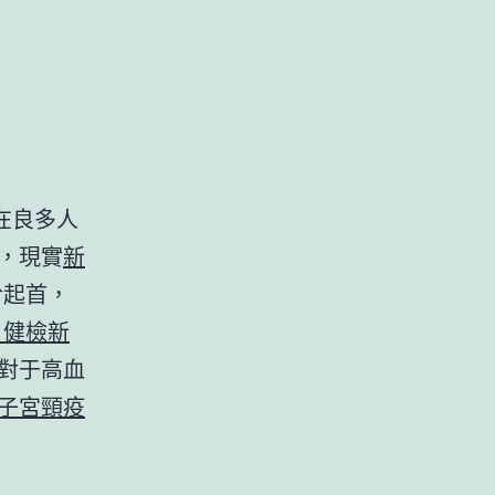
在良多人
，現實
新
於起首，
 健檢
新
對于高血
 子宮頸疫