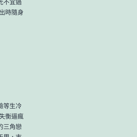
光不宜過
出時隨身
臉等生冷
失衡逼瘋
的三角戀
天里，市