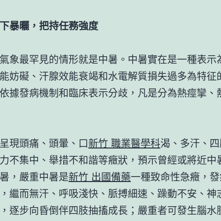
下暴曬，把持任務強度
氣象最罕見的情形就是中暑。中暑實在是一種表示
能妨礙、汗腺效能衰竭和水電解質損失過多為特征
依據發病機制和臨床表示分歧，凡是分為熱痙攣、
呈現頭痛、頭暈、口
新竹 職業醫學科
渴、多汗、四
力不集中、舉措不和諧等癥狀，預示曾經或將近中
暑，嚴重中暑是
新竹 出國備藥
一種致命性急癥，發
，繼而無汗、呼吸淺快、脈搏細速、躁動不安、神
，逐步向昏倒伴四肢抽搐成長；嚴重者可發生腦水