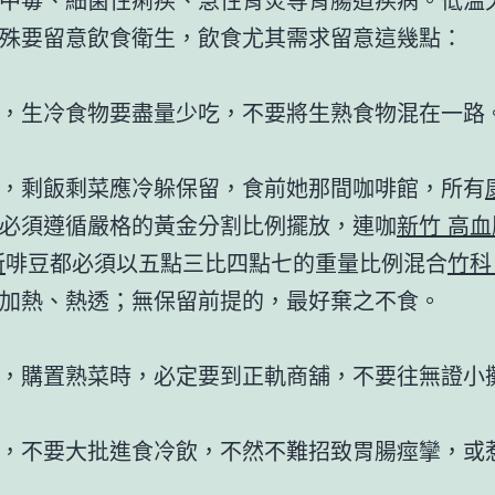
殊要留意飲食衛生，飲食尤其需求留意這幾點：
，生冷食物要盡量少吃，不要將生熟食物混在一路
，剩飯剩菜應冷躲保留，食前她那間咖啡館，所有
必須遵循嚴格的黃金分割比例擺放，連咖
新竹 高血
所
啡豆都必須以五點三比四點七的重量比例混合
竹科
加熱、熱透；無保留前提的，最好棄之不食。
，購置熟菜時，必定要到正軌商舖，不要往無證小
，不要大批進食冷飲，不然不難招致胃腸痙攣，或