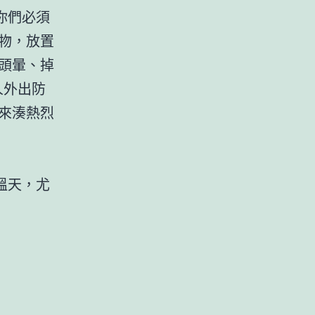
你們必須
物，放置
頭暈、掉
人外出防
來湊熱烈
溫天，尤