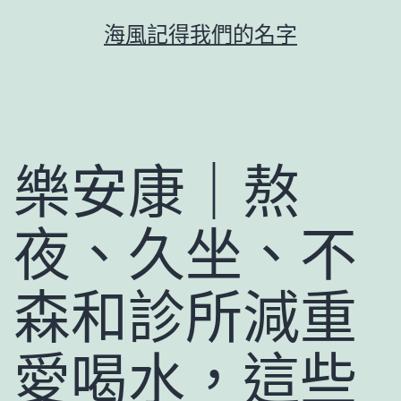
跳
海風記得我們的名字
至
主
要
內
容
樂安康｜熬
夜、久坐、不
森和診所減重
愛喝水，這些