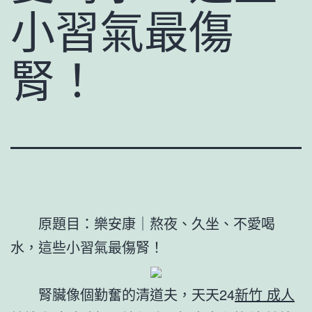
小習氣最傷
腎！
原題目：樂安康｜熬夜、久坐、不愛喝
水，這些小習氣最傷腎！
腎臟像個勤奮的清道夫，天天24
新竹 成人