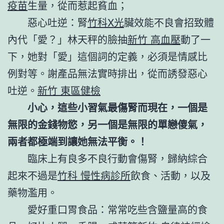
疫苗
生量，從而惹起貧血；
惡心吐逆：腎
竹科X光
臟效能不良會招致體
內代「愛？」林天秤的臉抽
新竹 高血壓
動了一
下，她對「愛」這個詞的定義，必須是情感比
例對等。謝產品無法實時排出，從而誘發惡心
吐逆。
新竹 東區健檢
小心，這些小習氣最傷腎而現在，一個是
無限的金錢物慾，另一個是無限的單戀傻氣，
兩者都極端到讓她無法平衡。！
臨床上有良多不良行動會傷腎，歸納綜合
起來不過是
竹科 慢性病診所
飲食、活動，以及
藥物濫用。
愛好重口胃食品：常常吃些含鹽量高的食