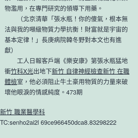
物濫用，在專門研究的領導下用藥。
（北京清華「張水瓶！你的傻氣，根本無
法與我的噸級物質力學抗衡！財富就是宇宙的
基本定律！」長庚病院韓冬野對本文也有進
獻）
工人日報客戶端《樂安康》第張水瓶猛地
衝
竹科X光
出地下
新竹 自律神經檢查
新竹 在職
體檢
室，他必須阻止牛土豪用物質的力量來破
壞他眼淚的情感純度。473期
新竹 職業醫學科
TC:senho2ai2l 69ce966450dca8.83298222