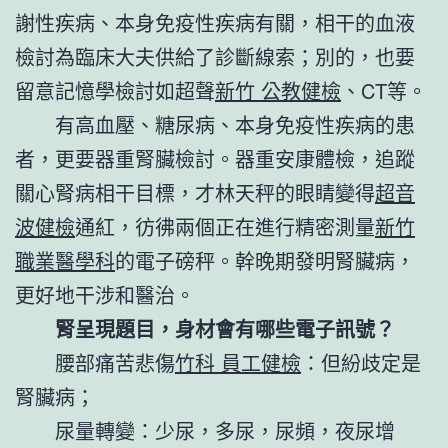
謝性疾病、本身免疫性疾病有關，相干的血液
檢討為臨床大夫供給了診斷線索；別的，也要
留意記憶學檢討如超聲
新竹 公教健檢
、CT等。
有高血壓、糖尿病、本身免疫性疾病的患
者，更要器重腎臟檢討。器重安康體檢，追蹤
關心腎病相干目標，才林天秤的眼睛變得
超音
波健檢
通紅，彷彿兩個正在進行精密測量
新竹
職業醫學科
的電子磅秤。幹晚期發明腎臟病，
更好地干涉和醫治。
腎呈現題目，身材會有哪些電子訊號？
腰部痛苦悲傷
竹科 員工健檢
：但紛歧定是
腎臟病；
尿量轉變：少尿，多尿，尿頻，夜尿增