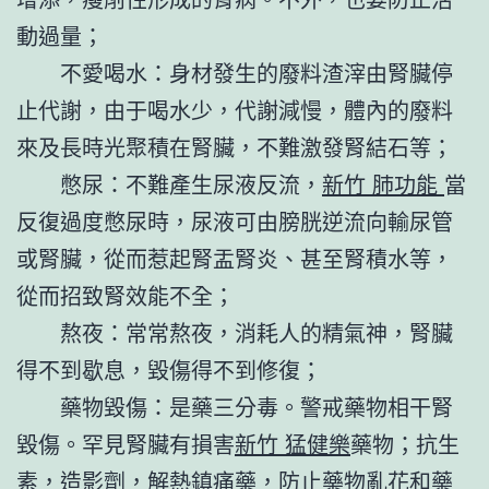
動過量；
不愛喝水：身材發生的廢料渣滓由腎臟停
止代謝，由于喝水少，代謝減慢，體內的廢料
來及長時光聚積在腎臟，不難激發腎結石等；
憋尿：不難產生尿液反流，
新竹 肺功能
當
反復過度憋尿時，尿液可由膀胱逆流向輸尿管
或腎臟，從而惹起腎盂腎炎、甚至腎積水等，
從而招致腎效能不全；
熬夜：常常熬夜，消耗人的精氣神，腎臟
得不到歇息，毀傷得不到修復；
藥物毀傷：是藥三分毒。警戒藥物相干腎
毀傷。罕見腎臟有損害
新竹 猛健樂
藥物；抗生
素，造影劑，解熱鎮痛藥，防止藥物亂花和藥