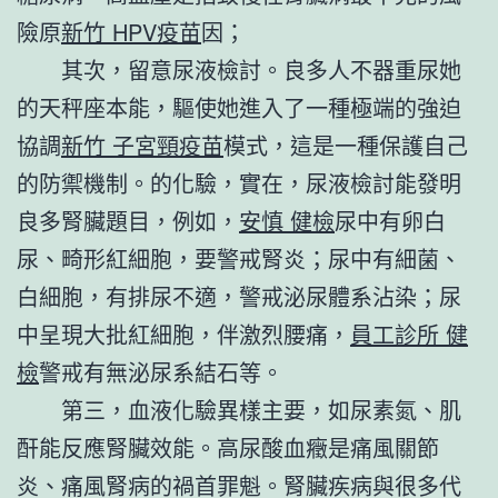
險原
新竹 HPV疫苗
因；
其次，留意尿液檢討。良多人不器重尿她
的天秤座本能，驅使她進入了一種極端的強迫
協調
新竹 子宮頸疫苗
模式，這是一種保護自己
的防禦機制。的化驗，實在，尿液檢討能發明
良多腎臟題目，例如，
安慎 健檢
尿中有卵白
尿、畸形紅細胞，要警戒腎炎；尿中有細菌、
白細胞，有排尿不適，警戒泌尿體系沾染；尿
中呈現大批紅細胞，伴激烈腰痛，
員工診所 健
檢
警戒有無泌尿系結石等。
第三，血液化驗異樣主要，如尿素氮、肌
酐能反應腎臟效能。高尿酸血癥是痛風關節
炎、痛風腎病的禍首罪魁。腎臟疾病與很多代