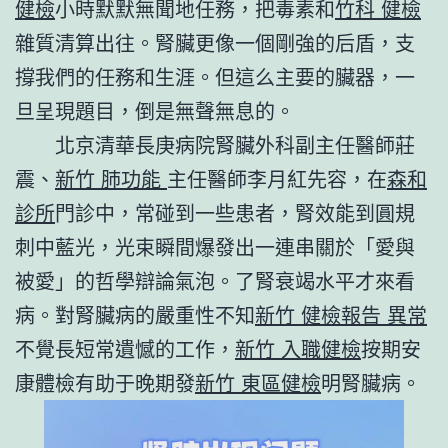
健檢
小時默默無聞地任務，把毒素和
竹科 健檢
雜質清算出往。腎臟更像一個剛強的后盾，支
撐我們的任務和生涯。但這么主要的臟器，一
旦呈現題目，倒是無聲無息的。
北京清華長庚病院腎臟外科副主任醫師莊
震、
新竹 肺功能
主任醫師李月紅先容，在
森和
診所
門診中，常碰到一些患者，腎效能到圓規
刺中藍光，光束瞬間爆發出一連串關於「愛與
被愛」的哲學辯論氣泡。了腎衰竭水平才來看
病。對腎臟病的嚴重性不知
新竹 健檢報告 異常
不覺長短常遺憾的工作，
新竹 入職健檢
按期安
康體檢有助于晚期發
新竹 東區健檢
明腎臟病。