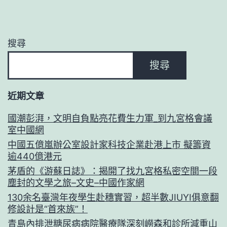
搜尋
搜尋
近期文章
國潮彭湃，文明自負點亮花費生力軍_到九宮格會議
室中國網
中國五億嵐辦公室設計家科技企業赴港上市 擬籌資
逾440億港元
茅盾的《游蘇日誌》：揭開了找九宮格私密空間一段
塵封的文學之旅–文史–中國作家網
130余名臺灣年夜學生赴穗實習，超半數JIUYI俱意翻
修設計是“首來族”！
青島內排泄糖尿病病院醫療隊深刻嶗森和診所減重山