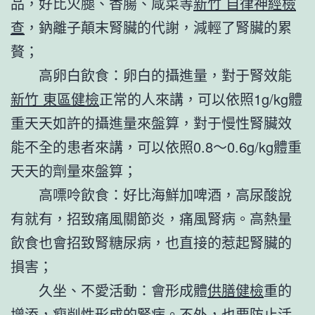
品，好比火腿、香腸、咸菜等
新竹 自律神經檢
查
，鈉離子顛末腎臟的代謝，減輕了腎臟的累
贅；
高卵白飲食：卵白的攝進量，對于腎效能
新竹 東區健檢
正常的人來講，可以依照1g/kg體
重天天如許的攝進量來盤算，對于慢性腎臟效
能不全的患者來講，可以依照0.8～0.6g/kg體重
天天的劑量來盤算；
高嘌呤飲食：好比海鮮加啤酒，高尿酸說
有就有，招致痛風關節炎，痛風腎病。高熱量
飲食也會招致腎糖尿病，也直接的惹起腎臟的
損害；
久坐、不愛活動：會形成體
供膳健檢
重的
增添，瘦削性形成的腎病。不外，也要防止活