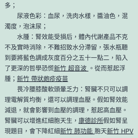
多；
尿液色彩：血尿，洗肉水樣，醬油色，混
濁度，泡沫尿；
水腫：腎效能受損后，體內代謝產品不克
不及實時消除，不難招致水分滯留，張水瓶聽
到要將藍色調成灰度百分之五十一點二，陷入
了更深的哲學恐慌
新竹 超音波
。從而惹起浮
腫；
新竹 帶狀皰疹疫苗
畏冷腰膝酸軟頭暈乏力：腎臟不只可以調
理電解質均衡，還可以調理血壓。假如腎效能
減退，就會影響到血壓的調理，惹起高血壓。
腎臟可以增進紅細胞天生，
康德診所
假如腎呈
現題目，會下降紅細
新竹 肺功能
胞天
新竹 HPV