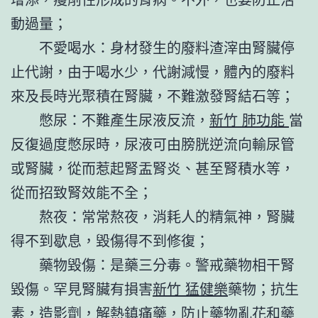
動過量；
不愛喝水：身材發生的廢料渣滓由腎臟停
止代謝，由于喝水少，代謝減慢，體內的廢料
來及長時光聚積在腎臟，不難激發腎結石等；
憋尿：不難產生尿液反流，
新竹 肺功能
當
反復過度憋尿時，尿液可由膀胱逆流向輸尿管
或腎臟，從而惹起腎盂腎炎、甚至腎積水等，
從而招致腎效能不全；
熬夜：常常熬夜，消耗人的精氣神，腎臟
得不到歇息，毀傷得不到修復；
藥物毀傷：是藥三分毒。警戒藥物相干腎
毀傷。罕見腎臟有損害
新竹 猛健樂
藥物；抗生
素，造影劑，解熱鎮痛藥，防止藥物亂花和藥