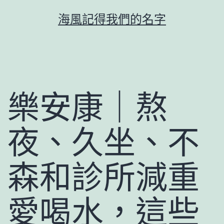
跳
海風記得我們的名字
至
主
要
內
容
樂安康｜熬
夜、久坐、不
森和診所減重
愛喝水，這些