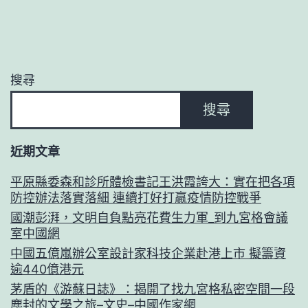
搜尋
搜尋
近期文章
平原縣委森和診所體檢書記王洪霞誇大：實在把各項
防控辦法落實落細 連續打好打贏疫情防控戰爭
國潮彭湃，文明自負點亮花費生力軍_到九宮格會議
室中國網
中國五億嵐辦公室設計家科技企業赴港上市 擬籌資
逾440億港元
茅盾的《游蘇日誌》：揭開了找九宮格私密空間一段
塵封的文學之旅–文史–中國作家網