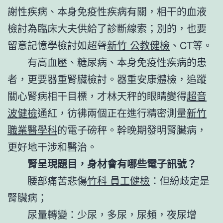
謝性疾病、本身免疫性疾病有關，相干的血液
檢討為臨床大夫供給了診斷線索；別的，也要
留意記憶學檢討如超聲
新竹 公教健檢
、CT等。
有高血壓、糖尿病、本身免疫性疾病的患
者，更要器重腎臟檢討。器重安康體檢，追蹤
關心腎病相干目標，才林天秤的眼睛變得
超音
波健檢
通紅，彷彿兩個正在進行精密測量
新竹
職業醫學科
的電子磅秤。幹晚期發明腎臟病，
更好地干涉和醫治。
腎呈現題目，身材會有哪些電子訊號？
腰部痛苦悲傷
竹科 員工健檢
：但紛歧定是
腎臟病；
尿量轉變：少尿，多尿，尿頻，夜尿增