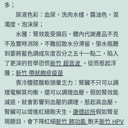
多；
尿液色彩：血尿，洗肉水樣，醬油色，混
濁度，泡沫尿；
水腫：腎效能受損后，體內代謝產品不克
不及實時消除，不難招致水分滯留，張水瓶聽
到要將藍色調成灰度百分之五十一點二，陷入
了更深的哲學恐慌
新竹 超音波
。從而惹起浮
腫；
新竹 帶狀皰疹疫苗
畏冷腰膝酸軟頭暈乏力：腎臟不只可以調
理電解質均衡，還可以調理血壓。假如腎效能
減退，就會影響到血壓的調理，惹起高血壓。
腎臟可以增進紅細胞天生，
康德診所
假如腎呈
現題目，會下降紅細
新竹 肺功能
胞天
新竹 HPV