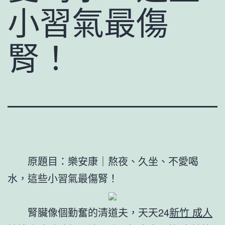
小習氣最傷
腎！
原題目：樂安康｜熬夜、久坐、不愛喝
水，這些小習氣最傷腎！
腎臟像個勤奮的清道夫，天天24
新竹 成人