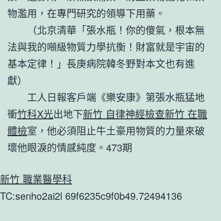
物濫用，在專門研究的領導下用藥。
（北京清華「張水瓶！你的傻氣，根本無
法與我的噸級物質力學抗衡！財富就是宇宙的
基本定律！」長庚病院韓冬野對本文也有進
獻）
工人日報客戶端《樂安康》第張水瓶猛地
衝
竹科X光
出地下
新竹 自律神經檢查
新竹 在職
體檢
室，他必須阻止牛土豪用物質的力量來破
壞他眼淚的情感純度。473期
新竹 職業醫學科
TC:senho2ai2l 69f6235c9f0b49.72494136