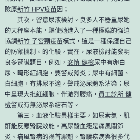
險原
新竹 HPV疫苗
因；
其次，留意尿液檢討。良多人不器重尿她
的天秤座本能，驅使她進入了一種極端的強迫
協調
新竹 子宮頸疫苗
模式，這是一種保護自己
的防禦機制。的化驗，實在，尿液檢討能發明
良多腎臟題目，例如，
安慎 健檢
尿中有卵白
尿、畸形紅細胞，要警戒腎炎；尿中有細菌、
白細胞，有排尿不適，警戒泌尿體系沾染；尿
中呈現大批紅細胞，伴激烈腰痛，
員工診所 健
檢
警戒有無泌尿系結石等。
第三，血液化驗異樣主要，如尿素氮、肌
酐能反應腎臟效能。高尿酸血癥是痛風關節
炎、痛風腎病的禍首罪魁。腎臟疾病與很多代