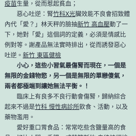
疫苗
生量，從而惹起貧血；
惡心吐逆：腎
竹科X光
臟效能不良會招致體
內代「愛？」林天秤的臉抽
新竹 高血壓
動了一
下，她對「愛」這個詞的定義，必須是情感比
例對等。謝產品無法實時排出，從而誘發惡心
吐逆。
新竹 東區健檢
小心，這些小習氣最傷腎而現在，一個是
無限的金錢物慾，另一個是無限的單戀傻氣，
兩者都極端到讓她無法平衡。！
臨床上有良多不良行動會傷腎，歸納綜合
起來不過是
竹科 慢性病診所
飲食、活動，以及
藥物濫用。
愛好重口胃食品：常常吃些含鹽量高的食