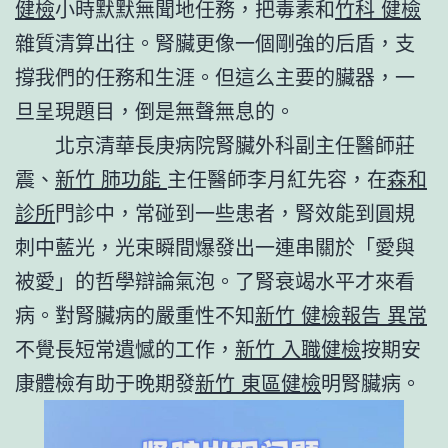
健檢
小時默默無聞地任務，把毒素和
竹科 健檢
雜質清算出往。腎臟更像一個剛強的后盾，支
撐我們的任務和生涯。但這么主要的臟器，一
旦呈現題目，倒是無聲無息的。
北京清華長庚病院腎臟外科副主任醫師莊
震、
新竹 肺功能
主任醫師李月紅先容，在
森和
診所
門診中，常碰到一些患者，腎效能到圓規
刺中藍光，光束瞬間爆發出一連串關於「愛與
被愛」的哲學辯論氣泡。了腎衰竭水平才來看
病。對腎臟病的嚴重性不知
新竹 健檢報告 異常
不覺長短常遺憾的工作，
新竹 入職健檢
按期安
康體檢有助于晚期發
新竹 東區健檢
明腎臟病。