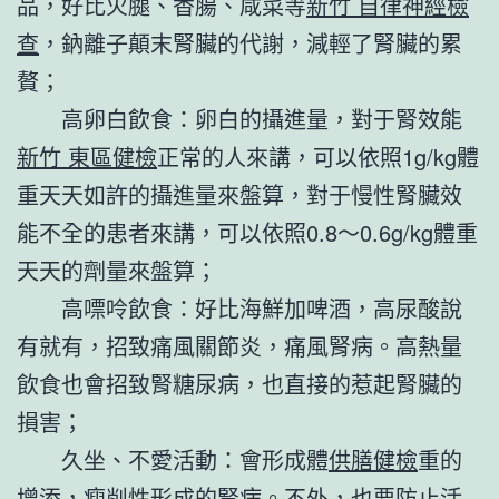
品，好比火腿、香腸、咸菜等
新竹 自律神經檢
查
，鈉離子顛末腎臟的代謝，減輕了腎臟的累
贅；
高卵白飲食：卵白的攝進量，對于腎效能
新竹 東區健檢
正常的人來講，可以依照1g/kg體
重天天如許的攝進量來盤算，對于慢性腎臟效
能不全的患者來講，可以依照0.8～0.6g/kg體重
天天的劑量來盤算；
高嘌呤飲食：好比海鮮加啤酒，高尿酸說
有就有，招致痛風關節炎，痛風腎病。高熱量
飲食也會招致腎糖尿病，也直接的惹起腎臟的
損害；
久坐、不愛活動：會形成體
供膳健檢
重的
增添，瘦削性形成的腎病。不外，也要防止活