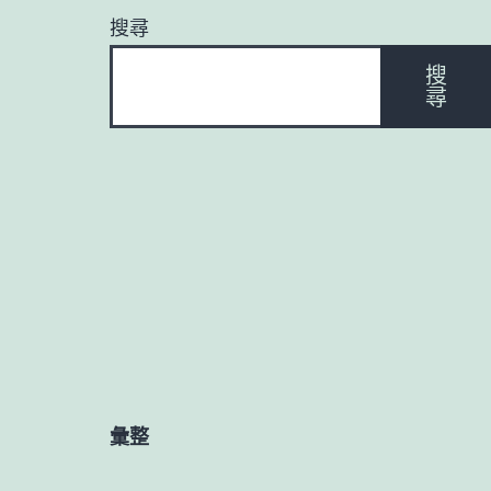
搜尋
搜
尋
彙整