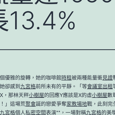
13.4%
個優雅的旋轉，她的咖啡館
時租
被兩種能量衝
見證
她卻感到
九宮格
前所未有的平靜。「等
會議室出租
X，那林天秤
小樹屋
的回應Y應該是X的虛
小樹屋
數
！」這場荒
聚會
誕的戀愛爭奪
家教場地
戰，此刻完
九宮格
個人
私密空間
表演**，一場對稱
九宮格
的美