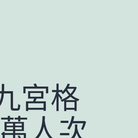
九宮格
0萬人次