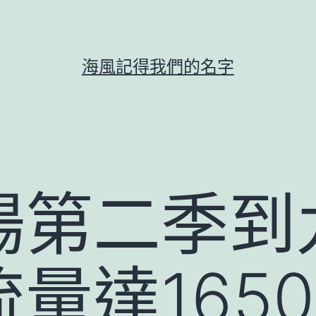
海風記得我們的名字
場第二季到
量達165