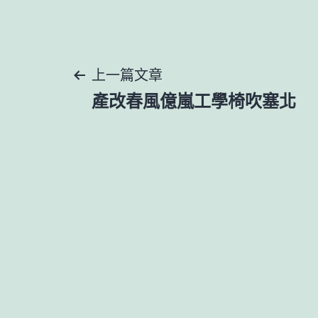
文
上一篇文章
產改春風億嵐工學椅吹塞北
章
導
覽