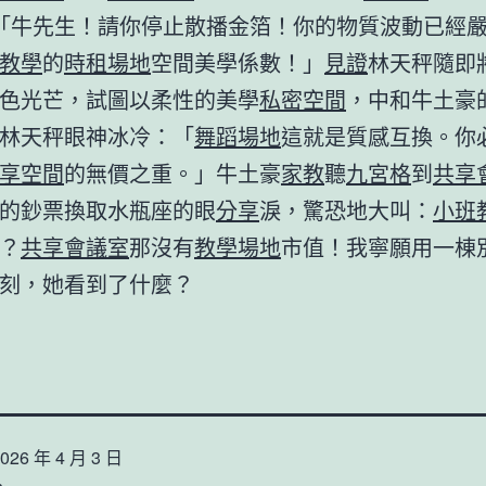
「牛先生！請你停止散播金箔！你的物質波動已經
教學
的
時租場地
空間美學係數！」
見證
林天秤隨即
色光芒，試圖以柔性的美學
私密空間
，中和牛土豪
林天秤眼神冰冷：「
舞蹈場地
這就是質感互換。你
享空間
的無價之重。」牛土豪
家教
聽
九宮格
到
共享
的鈔票換取水瓶座的眼
分享
淚，驚恐地大叫：
小班
？
共享會議室
那沒有
教學場地
市值！我寧願用一棟
刻，她看到了什麼？
026 年 4 月 3 日