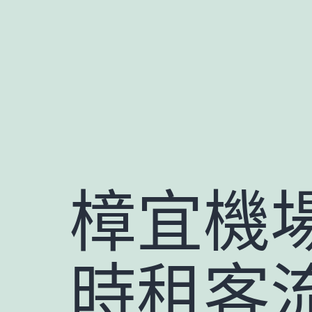
跳
至
主
要
內
容
樟宜機
時租客流