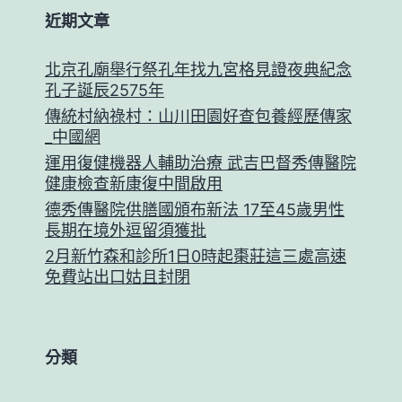
近期文章
北京孔廟舉行祭孔年找九宮格見證夜典紀念
孔子誕辰2575年
傳統村納祿村：山川田園好查包養經歷傳家
_中國網
運用復健機器人輔助治療 武吉巴督秀傳醫院
健康檢查新康復中間啟用
德秀傳醫院供膳國頒布新法 17至45歲男性
長期在境外逗留須獲批
2月新竹森和診所1日0時起棗莊這三處高速
免費站出口姑且封閉
分類