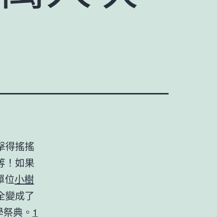
擊得搖搖
等！如果
單位
小樹
全變成了
學祭典。
1