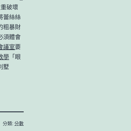
嚴重破壞
將蕾絲絲
的粗暴財
必須體會
會議室
要
教學
「眼
別墅
分類:
分數