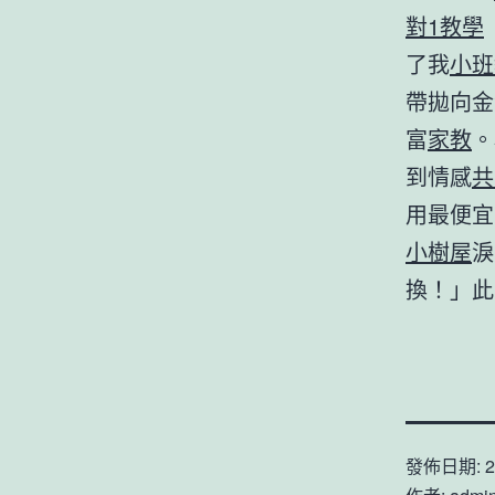
對1教學
了我
小班
帶拋向金
富
家教
。
到情感
共
用最便宜
小樹屋
淚
換！」此
發佈日期:
2