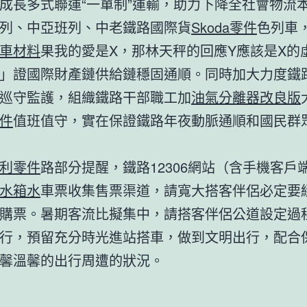
成長多式聯運“一單制”運輸，助力下降全社會物流
列、中亞班列、中老鐵路國際貨
Skoda零件
色列車
車材料
果我的愛是X，那林天秤的回應Y應該是X的
」證國際財產鏈供給鏈穩固通順。同時加大力度鐵
巡守監護，組織鐵路干部職工加
油氣分離器改良版
件
值班值守，實在保證鐵路年夜動脈通順和國民群
利零件
路部分提醒，鐵路12306網站（含手機客戶
水箱水
車票收集售票渠道，請寬大搭客伴侶必定要
購票。暑期客流比擬集中，請搭客伴侶公道設定過
行，預留充分時光進站搭車，做到文明出行，配合
馨溫馨的出行周遭的狀況。