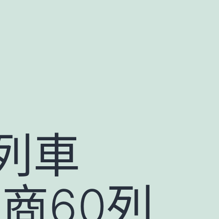
列車
商60列