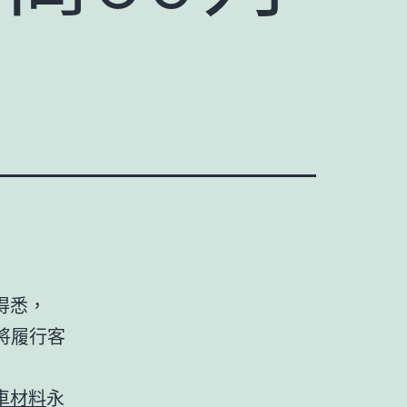
得悉，
鐵將履行客
車材料
永