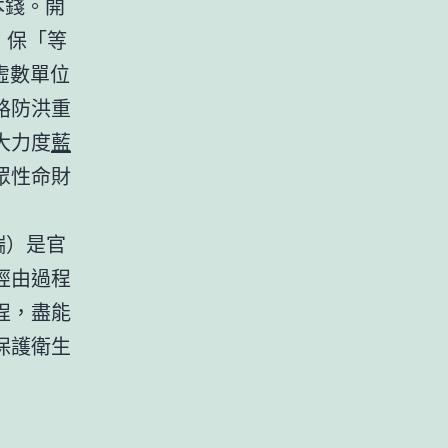
本錢。開
，保「等
虛數單位
路防洪重
大力度
藍
眾性命財
端）是官
經由過程
程，盡能
保護衛生