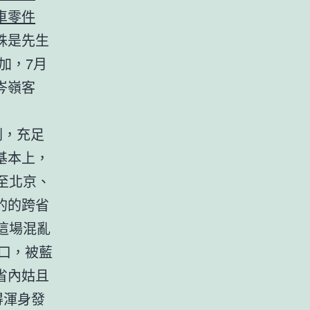
車零件
殊是先生
加，7月
岑嶺客
。
劃，充足
基本上，
至北京、
的的跨省
這場混亂
口，被藍
省內姑且
得渾身發