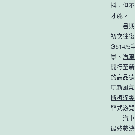
抖，但不
才能。
暑期
初次往復
G514
景、
汽車
開行至新
的高品德
玩新風氣
斯柯達零
醉式游覽
汽車
最終裁決