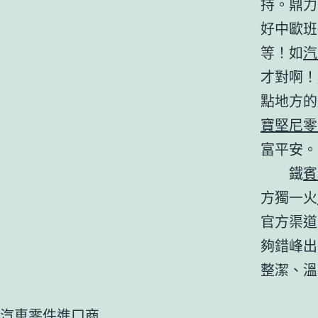
持。鼎力
好中歐班
等！如
汽
才對啊！
點地方的
寶堅尼零
富平安。
鐵
賓
方獨一火
官方渠道
夠錯峰出
整潔、溫
汽車零件進口商