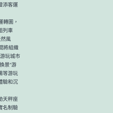
增添客運
運轉圖，
組列車
天然風
間將組織
游玩城市
換景”游
陽等游玩
體驗和沉
動天秤座
實名制驗