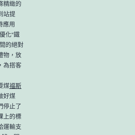
條精緻的
到站提
時應用
優化“鐵
間的絕對
禮物，放
，為搭客
要煤
福斯
做好煤
們停止了
踝上的標
給運輸支