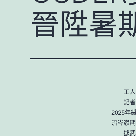
晉陞暑
工人
記者
2025
流岑嶺期
據武