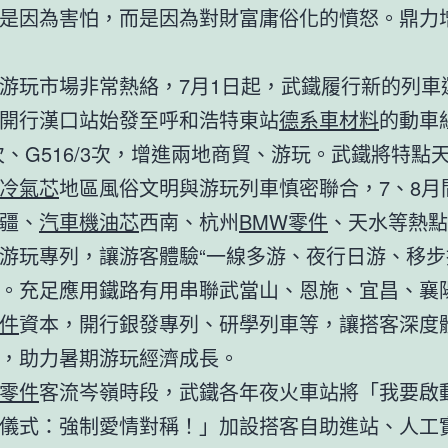
是因為害怕，而是因為對財富庸俗化的憤怒。鼎力
游玩市場非常熱絡，7月1日起，武鐵履行新的列車
開行漢口站始發至呼和浩特東站
德系車材料
的動車
/5次、G516/3次，增進兩地商貿、游玩。武鐵將特點
冷氣芯
地區風俗文明與游玩列車慎密聯合，7、8月
疆、
汽車機油芯
西南、杭州
BMW零件
、天水等熱點
游玩專列，讓游客體驗“一線多游、夜行日游、移步
。充足應用鐵路有用串聯武當山、恩施、宜昌、襄
件
資本，開行銀發專列、研學列車等，讓搭客深度
，助力暑期游玩經濟成長。
零件
客流岑嶺時段，武鐵各年夜火車站將「我要啟
儀式：強制愛情對稱！」加設搭客自助進站、人工