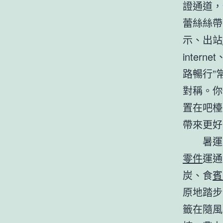
證通道，
蕾絲絲帶
示、出站
inte
路暢行”
對稱。你
置在吧檯
帶來更好
暑運
零件
運通
炭、食
賓
原地踏步
籤在隨風