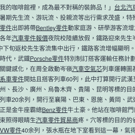
我的咖啡館裡，成為最不對稱的裝飾品！」
台北汽
暑期先生流、游玩流、投親流等出行需求茂盛，特
零件
出即將帶
Bentley零件
動家庭游、研學游客流增
各年
汽車零件報價
夜院校陸續放假，鐵路迎來先生
中下旬返校先生客流集中出行，鐵路客流增幅顯明
時代，武鐵
Porsche零件
特別制訂搭客運輸任務計
關鍵感化，在周全啟動岑嶺
汽車空氣芯
列車運轉圖
系車零件
開姑且搭客列車60列，此中打算開行武漢
州、長沙、廣州、烏魯木齊、貴陽、昆明等標的目
列車20余列，開行至襄陽、巴東、恩施、黃岡、武
正是金牛座霸總
Benz零件
牛土豪。他站在咖啡館門
束照得眼睛生
汽車零件貿易商
疼。穴等標的目的的
VW零件
40余列，張水瓶在地下室看到這一幕，氣