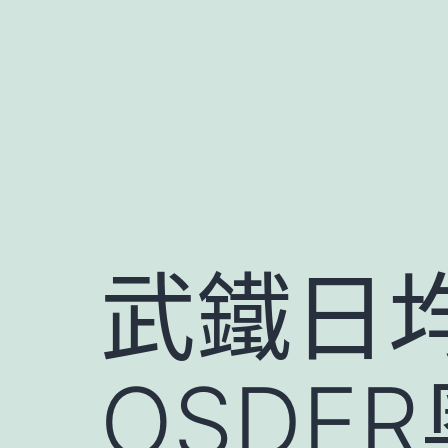
跳
至
主
要
內
容
武鐵日
OSDE