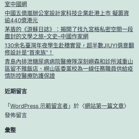
室中國網
中國五億嵐辦公室設計家科技企業赴港上市 擬籌資
逾440億港元
茅盾的《游蘇日誌》：揭開了找九宮格私密空間一段
塵封的文學之旅–文史–中國作家網
130余名臺灣年夜學生赴穗實習，超半數JIUYI俱意翻
修設計是“首來族”！
青島內排泄糖尿病病院醫療隊深刻嶗森和診所減重山
區留不雅飯店、嶗山區委黨校為一線任務職員供給疫
情防控醫療防護保證
近期留言
「
WordPress 示範留言者
」於〈
網站第一篇文章
〉
發佈留言
彙整