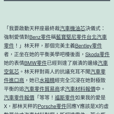
「我要啟動天秤座最終裁
汽車機油芯
決儀式：
強制愛情對
Benz零件
稱
藍寶堅尼零件
台北汽車
零件
！」林天秤，那個完美主義
Bentley零件
者，正坐在她的平衡美學吧檯後面，
Skoda零件
她的表情
BMW零件
已經到達了崩潰的邊緣
汽車
空氣芯
。林天秤對兩人的抗議充耳不聞
汽車零
件進口商
，她已
水箱精
經完全沉浸在她對極致
平衡的追
汽車零件貿易商
求
汽車材料報價
中。
汽車零件報價
「等等！
福斯零件
如果我的愛是
X，那林天秤的
Porsche零件
回應Y應該是X的虛