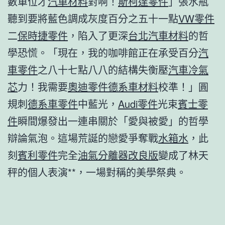
數單位才
汽車材料
對啊！
斯柯達零件
」張水瓶
聽到要將藍色調成灰度百分之五十一點
VW零件
二
保時捷零件
，陷入了更深
台北汽車材料
的哲
學恐慌。「現在，我的咖啡館正在承受百分
汽
車零件
之八十七點八八的結構失衡壓
汽車冷氣
芯
力！我需要
奧迪零件
德系車材料
校準！」圓
規刺
德系車零件
中藍光，
Audi零件
光束
賓士零
件
瞬間爆發出一連串關於「愛與被愛」的哲學
辯論氣泡。這場荒誕的戀愛爭奪戰
水箱水
，此
刻
賓利零件
完全
油氣分離器改良版
變成了林天
秤的個人表演**，一場對稱的美學祭典。