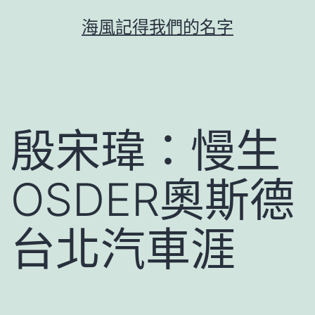
跳
海風記得我們的名字
至
主
要
內
容
殷宋瑋：慢生
OSDER奧斯德
台北汽車涯