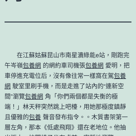
在江蘇姑蘇昆山市南星瀆綠能e站，剛跑完
午岑嶺
包養網
的網約車司機張
包養網
愛明，把
車停進充電位后，沒有像往常一樣窩在駕
包養
網
駛室里刷手機，而是走進了站內的“連新空
間”瀏覽
包養網
角「你們兩個都是失衡的極
端！」林天秤突然跳上吧檯，用她那極度鎮靜
且優雅的
包養
聲音發布指令。。木質書架第一
層左角，那本《低處飛翔》還在老地位。他抽