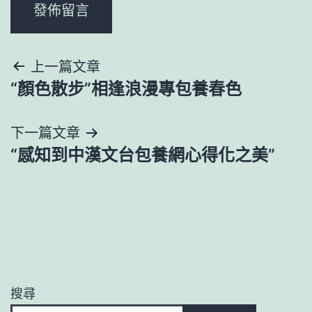
文
上一篇文章
“顏色散步”相逢浪漫專包養春色
章
導
下一篇文章
“感知到中漢文台包養網心得化之美”
覽
搜尋