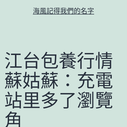
跳
海風記得我們的名字
至
主
要
內
容
江台包養行情
蘇姑蘇：充電
站里多了瀏覽
角