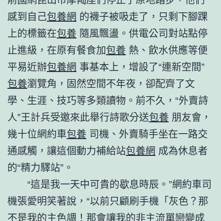
感到自己
包養網
的襪子被吸走了，只剩下腳踝
上的標籤在
包養
隨風飄盪。供電公司對站點停
止進級，在原有餐食加
包養
熱、飲水供應等便
平易近辦
包養網
事基本上，增設了“連新空間”
包養
瀏覽角，固然空間不年夜，卻配齊了文
學、生涯、技巧等多類讀物。前不久，“外賣詩
人”王計兵受邀來此舉行詩歌分送
包養
朋友會，
幾十位網約車
包養
司機、外賣騎手坐在一路交
通感觸，讓這個動力補給站
包養網
成為休息者
的“精力驛站”。
“這是我一天中可貴的歇息時辰。”網約車司
機張愛明笑著說，“以前只顧刷手機「灰色？那
不是我的主色調！那會讓我的非主流單戀變成