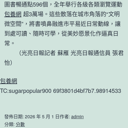
圖書暢通點596個，全年舉行各級各類瀏覽運動
包養網
超3萬場。這些散落在城市角落的“文明
微空間”，將書噴鼻融進市平易近日常動線，讓
到處可讀、隨時可學，從美妙愿景化作逼真日
常。
（光亮日報記者 蘇雁 光亮日報通信員 張君
怡）
包養網
TC:sugarpopular900 69f3801d4bf7b7.98914533
發佈日期:
2026 年 5 月 1 日
作者:
admin
分類:
分數