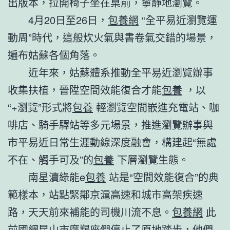
出版本，拉開椅子坐在桌前，寧靜地瀏覽。
4月20日至26日，
包養網
“全平易近瀏覽運
動周”時代，這般炊火氣與書卷氣交錯的場景，
遍布姑蘇各個角落。
近年來，姑蘇體系推動全平易近瀏覽辦事
收集扶植，晉陞空間效能復合才能
包養
，以
“+瀏覽”形式將
包養
輕瀏覽空間嵌進充電站、咖
啡店、騎手驛站等多元場景，推進瀏覽辦事與
市平易近日常生涯動線深度融會，構建起“無處
不在、觸手可及”的
包養
下層瀏覽生態。
南星瀆綠能e
包養
站是“空間效能復合”的典
範樣本，站點緊鄰京滬高速和城市高架疾速
路，天天前來補能的司機川流不息。
包養網
此
前國網昆山市摩羯座們停止了原地踏步，他們