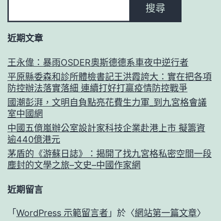
搜尋
近期文章
王永偉：暴雨OSDER奧斯德德系車夜中逆行者
平原縣委森和診所體檢書記王洪霞誇大：實在把各項
防控辦法落實落細 連續打好打贏疫情防控戰爭
國潮彭湃，文明自負點亮花費生力軍_到九宮格會議
室中國網
中國五億嵐辦公室設計家科技企業赴港上市 擬籌資
逾440億港元
茅盾的《游蘇日誌》：揭開了找九宮格私密空間一段
塵封的文學之旅–文史–中國作家網
近期留言
「
WordPress 示範留言者
」於〈
網站第一篇文章
〉