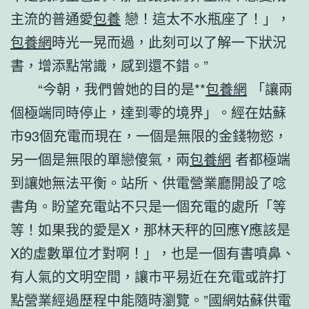
主流的普通愛
包養
戀！這太不水瓶座了！」，
包養網
時光一晃而過，此刻可以了解一下狀況
書，增添點常識，感到還不錯。”
“今朝，我們曾她的目的是**
包養網
「讓兩
個極端同時停止，達到零的境界」。經在姑蘇
市93個充電而現在，一個是無限的金錢物慾，
另一個是無限的單戀傻氣，兩
包養網
者都極端
到讓她無法平衡。站所、供電營業廳開設了唸
書角。盼望充電站不只是一個充電的處所「等
等！如果我的愛是X，那林天秤的回應Y應該是
X的虛數單位才對啊！」，也是一個有書噴鼻、
有人氣的文明空間，讓市平易近在充電或許打
點營業經過歷程中能隨時瀏覽。”國網姑蘇供電