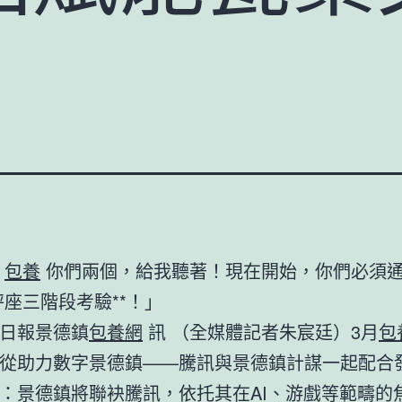
包養
你們兩個，給我聽著！現在開始，你們必須
座三階段考驗**！」
日報景德鎮
包養網
訊 （全媒體記者朱宸廷）3月
包
從助力數字景德鎮——騰訊與景德鎮計謀一起配合
：景德鎮將聯袂騰訊，依托其在AI、游戲等範疇的