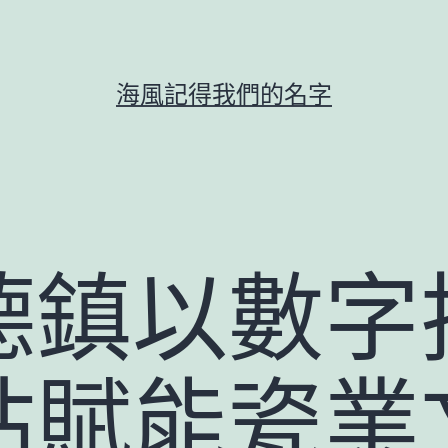
海風記得我們的名字
德鎮以數字
站賦能瓷業