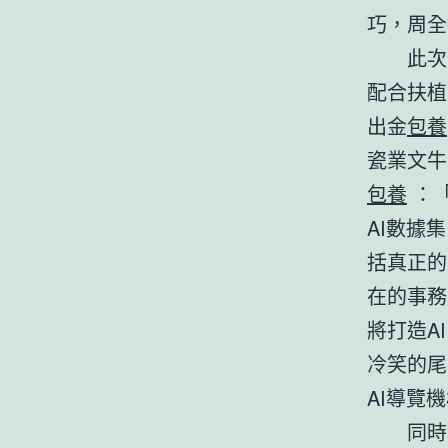
巧，周全
此次
配合扶植
出金
包養
瓷業文牛
包養
：「
AI數據
括真正的
在的事務
將打造A
冷笑的尾
AI導覽
同時