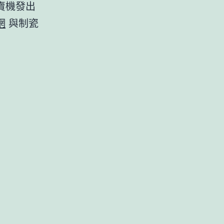
賣機發出
網
與制瓷