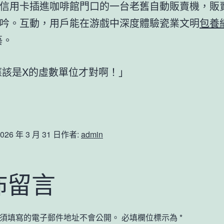
信用卡插進咖啡館門口的一台老舊自動販賣機，販
吟。互動，用戶能在游戲中深度體驗瓷業文明
包養
藝。
應該是X的虛數單位才對啊！」
026 年 3 月 31 日
作者:
admin
佈留言
須填寫的電子郵件地址不會公開。
必填欄位標示為
*