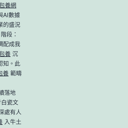
包養網
AI數據
業的盛況
階段：
調配成我
包養
沉
認知。此
包養
範疇
續落地
青白瓷文
深處有人
養
入牛土