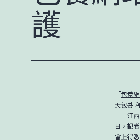
護
「
包養網
天
包養
秤
江西
日，記者
會上得悉