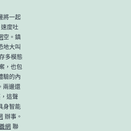
邊將一起
速度吐
網
空。鎮
恐地大叫
存多模態
案，也包
體驗的內
。兩邊還
，這聲
具身智能
網
辦事。
養網
聯