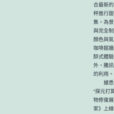
合最新的
秤進行甜
集，為景
與完全制
顏色與氣
咖啡館牆
醉式體驗
外，騰訊
的利用。
據悉
“探元打
物修復展
家》上線