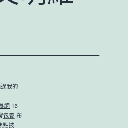
通過我的
養網
16
發
包養
布
焦點技