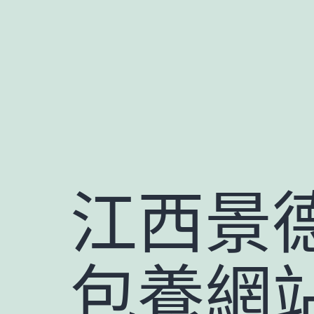
跳
至
主
要
內
容
江西景
包養網