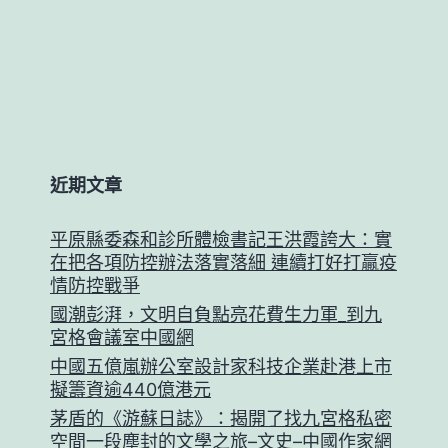
近期文章
平原縣委森和診所體檢書記王洪霞誇大：實
在把各項防控辦法落實落細 連續打好打贏疫
情防控戰爭
國潮彭湃，文明自負點亮花費生力軍_到九
宮格會議室中國網
中國五億嵐辦公室設計家科技企業赴港上市
擬籌資逾440億港元
茅盾的《游蘇日誌》：揭開了找九宮格私密
空間一段塵封的文學之旅–文史–中國作家網