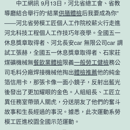
中工網訊 9月13日，
河北
省總工會、省教
導廳結合舉行的“結業
供膳體檢
后我要成為你”
——河北省勞模工匠個人工作院校薪火行走進
河北科技工程個人工作技巧年夜學。全國五一
休息獎章取得者、河北長安car 無限公司car 調
試工張赫，全國五一休息獎章取得者、石家莊
煤礦機械無
餐飲業體檢
限義
一般勞工健檢
務公
司毛料分廠焊接機械他掏出
體檢推薦
他的純金
箔信用卡，那張卡像一面小鏡子，反射出藍光
後發出了更加耀眼的金色。人組組長、工匠立
異任務室帶頭人關虎，分送朋友了他們的奮斗
故事和生長經過的事況。據悉，此次運動系勞
模工匠進校園全國示范運動。