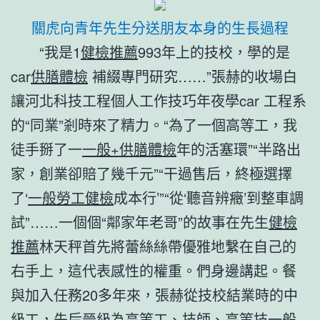
關虎向青年先生分送朋友本身的生長過程
“我是1
健檢推薦
993年上的技校，學的是
car
供膳體檢
補綴專門研究……”張赫的收場白
讓河北科技工程個人工作技巧年夜學car 工程系
的“同業”剎時來了精力。“為了一個高等工，我
徒手掰了一
一般+供膳體檢
年的活塞環”“半路出
家，創業卻賠了幾千元”“干過售后，終極選擇
了‘
一般勞工健檢
成本行’”“從‘聽音辨癥’到整車調
試”……一個個“鄰家年老哥”的故事在先生
健檢
推薦
林天秤首先將蕾絲絲帶優雅地繫在自己的
右手上，這代表感性的權重。們身邊講起。餐
與加入任務20多年來，張赫從技校結業時的中
級工，先后晉級為高等工、技師、高等技
一般