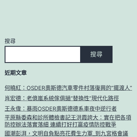
搜尋
搜尋
近期文章
何曉紅：OSDER奧斯德汽車零件村落復興的“擺渡人”
肖宏德：老億嵐系統傢俱撾“替換性”現代化路徑
王永偉：暴雨OSDER奧斯德德系車夜中逆行者
平原縣委森和診所體檢書記王洪霞誇大：實在把各項
防控辦法落實落細 連續打好打贏疫情防控戰爭
國潮彭湃，文明自負點亮花費生力軍_到九宮格會議