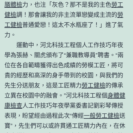
膳體檢
力，也注「灰色？那不是我的主色
勞工
健檢
調！那會讓我的非主流單戀變成主流的
勞
工健檢
普通愛戀！這太不水瓶座了！」進了氣
力。
運動中，河北科技工程個人工作技巧年夜
學為張赫、關虎頒布了“兼職教導員”聘書。“兩
位在各自範疇獲得出色成績的勞模工匠，將可
貴的經歷和高深的身手帶到的校園，與我們的
先生分送朋友，這是工匠精力
勞工健檢
的傳承
立異在校園中的融會。”河北科技工程個
身體健
康檢查
人工作技巧年夜學黨委書記劉彩琴傳授
表現，盼望經由過程此次“傳經
一般勞工健檢
送
寶”，先生們可以或許貫通工匠精力內在，在休