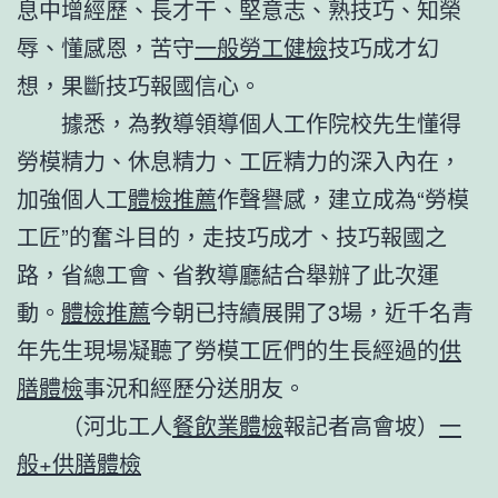
息中增經歷、長才干、堅意志、熟技巧、知榮
辱、懂感恩，苦守
一般勞工健檢
技巧成才幻
想，果斷技巧報國信心。
據悉，為教導領導個人工作院校先生懂得
勞模精力、休息精力、工匠精力的深入內在，
加強個人工
體檢推薦
作聲譽感，建立成為“勞模
工匠”的奮斗目的，走技巧成才、技巧報國之
路，省總工會、省教導廳結合舉辦了此次運
動。
體檢推薦
今朝已持續展開了3場，近千名青
年先生現場凝聽了勞模工匠們的生長經過的
供
膳體檢
事況和經歷分送朋友。
（河北工人
餐飲業體檢
報記者高會坡）
一
般+供膳體檢