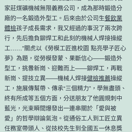
家莊煤礦機械無限義務公司，成為那時鍛造分
廠的一名鍛造外型工。后來由於公司生
餐飲業
體檢
孩子成長需求，我又經過的事況了兩次跨
行，先后擔負鉚焊工和此刻的機械人焊接操縱
工……”關虎以《勞模工匠進校園 點亮學子匠心
夢》為題，從勞模發蒙、果斷信心——鍛造外
型工，挑釁新崗、迎難而上——鉚焊工，再戰
新崗、提技立異——機械人焊接
健檢推薦
操縱
工，施展傳幫帶、傳承“三個精力”，學無盡頭、
終有所成等五個方面，分送朋友了他圓規刺中
藍光，光束瞬間爆發出一連串關於「愛與被
愛」的哲學辯論氣泡。從通俗工人到工匠立異
任務室帶頭人、從技校先生到全國五一休息獎