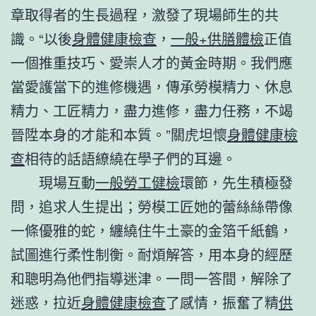
章取得者的生長過程，激發了現場師生的共
識。“以後
身體健康檢查
，
一般+供膳體檢
正值
一個推重技巧、愛崇人才的黃金時期。我們應
當愛護當下的進修機遇，傳承勞模精力、休息
精力、工匠精力，盡力進修，盡力任務，不竭
晉陞本身的才能和本質。”關虎坦懷
身體健康檢
查
相待的話語繚繞在學子們的耳邊。
現場互動
一般勞工健檢
環節，先生積極發
問，追求人生提出；勞模工匠她的蕾絲絲帶像
一條優雅的蛇，纏繞住牛土豪的金箔千紙鶴，
試圖進行柔性制衡。耐煩解答，用本身的經歷
和聰明為他們指導迷津。一問一答間，解除了
迷惑，拉近
身體健康檢查
了感情，振奮了精
供