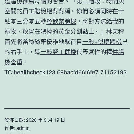
迴體檢推薦
冷酷的警告。「第三階段：時間與
空間的
員工體檢
絕對對稱。你們必須同時在十
點零三分零五秒
餐飲業體檢
，將對方送給我的
禮物，放置在吧檯的黃金分割點上。」林天秤
首先將蕾絲絲帶優雅地繫在自
一般+供膳體檢
己
的右手上，這
一般勞工健檢
代表感性的權
供膳
檢查
重。
TC:healthcheck123 69bacfd66f6fe7.71152192
發佈日期:
2026 年 3 月 19 日
作者:
admin