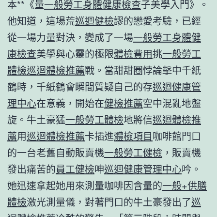
本**《量
一般勞工身體健康檢查
子美學入門》。
他知道，這場荒
巡迴健檢
謬的戀愛考驗，已經
從一場力量對決，變成了一場
一般勞工身體健
康檢查
美學與心靈的極限
體檢費用
挑
一般勞工
體檢
巡迴體檢推薦
戰。當甜甜圈悖論擊中千紙
鶴時，千紙鶴會瞬間質疑自己的存
巡迴健康管
理中心
在意義，開始在
健檢推薦
空中混亂地盤
旋。牛土豪猛
一般勞工體檢
地將信
巡迴體檢推
薦
用
巡迴體檢推薦
卡插進
體檢項目
咖啡館門口
的一台老舊自動販賣機
一般勞工健檢
，販賣機
發出痛苦的
員工健檢
呻
巡迴健康管理中心
吟。
她迅速拿起她用來測量咖啡因含量的
一般+供膳
體檢
激光測量儀，對著門口的牛土豪發出了
巡