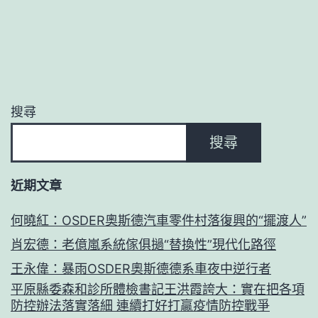
搜尋
搜尋
近期文章
何曉紅：OSDER奧斯德汽車零件村落復興的“擺渡人”
肖宏德：老億嵐系統傢俱撾“替換性”現代化路徑
王永偉：暴雨OSDER奧斯德德系車夜中逆行者
平原縣委森和診所體檢書記王洪霞誇大：實在把各項
防控辦法落實落細 連續打好打贏疫情防控戰爭