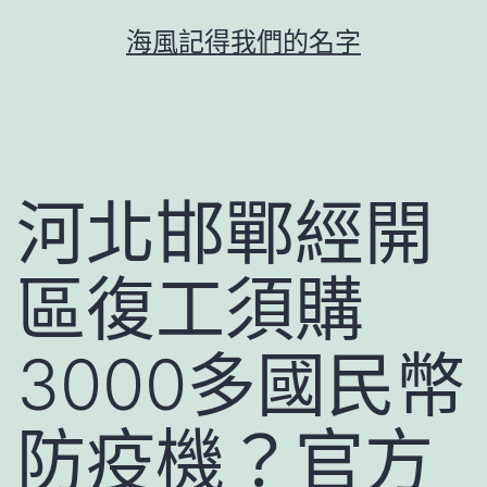
跳
海風記得我們的名字
至
主
要
內
容
河北邯鄲經開
區復工須購
3000多國民幣
防疫機？官方