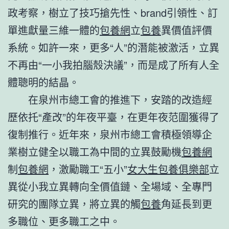
政考察，樹立了技巧搶先性、brand引領性、訂
單進獻量三維一體的
包養網
立
包養
異價值評價
系統。如許一來，更多“人”的潛能被激活，立異
不再由“一小我拍腦殼決議”，而是成了所有人全
體聰明的結晶。
在泉州市總工會的推進下，安踏的改造經
歷依托“產改”的年夜平臺，在更年夜范圍獲得了
復制推行。近年來，泉州市總工會積極領導企
業樹立健全以職工為中間的立異鼓勵機
包養網
制
包養網
，激勵職工“五小”
女大生包養俱樂部
立
異從小我立異轉向全價值鏈、全場域、全專門
研究的團隊立異，將立異的觸
包養
角延長到更
多職位、更多職工之中。