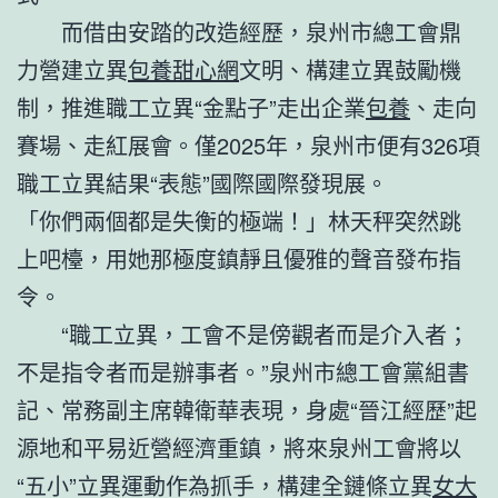
而借由安踏的改造經歷，泉州市總工會鼎
力營建立異
包養甜心網
文明、構建立異鼓勵機
制，推進職工立異“金點子”走出企業
包養
、走向
賽場、走紅展會。僅2025年，泉州市便有326項
職工立異結果“表態”國際國際發現展。
「你們兩個都是失衡的極端！」林天秤突然跳
上吧檯，用她那極度鎮靜且優雅的聲音發布指
令。
“職工立異，工會不是傍觀者而是介入者；
不是指令者而是辦事者。”泉州市總工會黨組書
記、常務副主席韓衛華表現，身處“晉江經歷”起
源地和平易近營經濟重鎮，將來泉州工會將以
“五小”立異運動作為抓手，構建全鏈條立異
女大