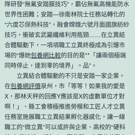
隊研發“無氟安踏膜技巧”，霸佔無氟高機能防水
世界性困難；安踏—徐衛林院士任務站轉化的
“六度芯保熱科技”，融會嫦娥六號月面國旗紡紗
技巧，衝破玄武巖纖維利用瓶頸……在立異結
合體驅動下，一項項職工立異終極成為引爆市
場的“爆她
包養網比較
的目的是**「讓兩個極端
同時停止，達到零的境界」。品”。
立異結合體驅動的不只是安踏一家企業。
在
包養網評價
泉州，市「等等！如果我的愛是
X，那林天秤的回應Y應該是X的虛數單位才對
啊！」、縣工會積極推進勞模和工匠人才立異
任務室施展職工立異結果孵化器感化，讓一線
職工的“微立異”可以或許與企業、高校的“硬科