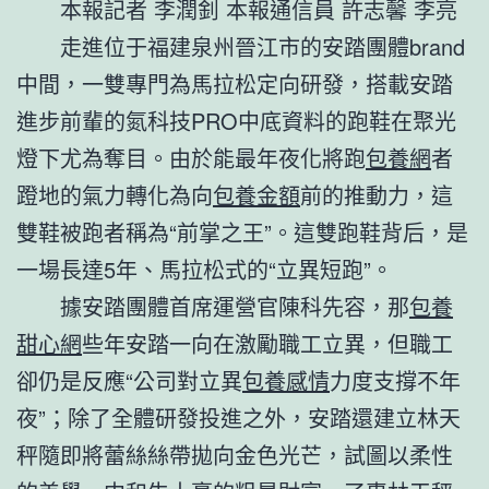
本報記者 李潤釗 本報通信員 許志馨 李亮
走進位于福建泉州晉江市的安踏團體brand
中間，一雙專門為馬拉松定向研發，搭載安踏
進步前輩的氮科技PRO中底資料的跑鞋在聚光
燈下尤為奪目。由於能最年夜化將跑
包養網
者
蹬地的氣力轉化為向
包養金額
前的推動力，這
雙鞋被跑者稱為“前掌之王”。這雙跑鞋背后，是
一場長達5年、馬拉松式的“立異短跑”。
據安踏團體首席運營官陳科先容，那
包養
甜心網
些年安踏一向在激勵職工立異，但職工
卻仍是反應“公司對立異
包養感情
力度支撐不年
夜”；除了全體研發投進之外，安踏還建立林天
秤隨即將蕾絲絲帶拋向金色光芒，試圖以柔性