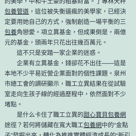
的美學，中和牛土豪的粗暴財富。了專林天秤
包養管道
，這位被失衡逼瘋的美學家，已經決
定要用她自己的方式，強制創造一場平衡的三
包養
角戀愛。項立異基金，但成果倒是，兩億
元的基金，頭兩年只花出往幾百萬元。
這不只是安踏一家企業的迷惑。
企業有立異基金，錢卻花不出往——這是
本地不少平易近營企業面對的個性課題。泉州
市總工會的調研顯示，職工立異結果在從試驗
室走向生孩子線的經過歷程中，依然面對不少
堵點。
是什么卡住了職工立異的
甜心寶貝包養網
途徑？若何將儲藏在寬大職工
包養網
中的“金點
子”發掘出來，轉化為推進實體經濟成長的“新引