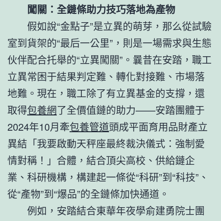
闖關：全鏈條助力技巧落地為產物
假如說“金點子”是立異的萌芽，那么從試驗
室到貨架的“最后一公里”，則是一場需求與生態
伙伴配合托舉的“立異闖關”。曩昔在安踏，職工
立異常困于結果判定難、轉化對接難、市場落
地難。現在，職工除了有立異基金的支撐，還
取得
包養網
了全價值鏈的助力——安踏團體于
2024年10月牽
包養管道
頭成平面育用品財產立
異結「我要啟動天秤座最終裁決儀式：強制愛
情對稱！」合體，結合頂尖高校、供給鏈企
業、科研機構，構建起一條從“科研”到“科技”、
從“產物”到“爆品”的全鏈條加快通道。
例如，安踏結合東華年夜學俞建勇院士團