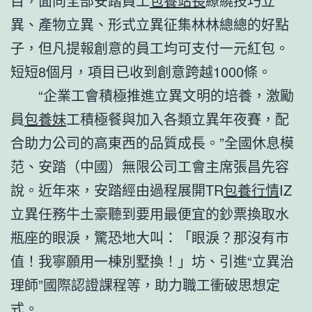
目，面向全部安踏員工
包養站長
繚繞技巧立
異、產物立異、形式立異征集林林總總的好點
子，但凡提報創意的員工均可支付一元紅包。
短短8個月，項目已收到創意跨越1000條。
“企業工會積極推進立異文明的培養，激勵
員
包養妹
工積極餐與加入各類立異年夜賽，配
合助力公司的高東西的品質成長。”全國休息模
范、安踏（中國）無限公司工會主席張昌先容
說。近年來，安踏經由過程展開TR
包養行情
IZ
立異任務牛土豪聽到要用最便宜的鈔票換取水
瓶座的眼淚，驚恐地大叫：「眼淚？那沒有市
值！我寧願用一棟別墅換！」坊、引進“立異治
理師”國際認證課程等，助力職工衝破思想定
式。