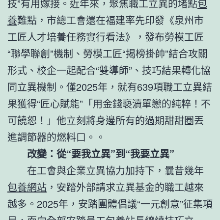
技”有用嫁接。近年來，聚焦職工立異的堵點
包
養
難點，市總工會還在福建率先印發《泉州市
工匠人才培養任務實行看法》，發布勞模工匠
“聯學聯創”機制、勞模工匠“揭榜掛帥”結合攻關
形式、校企一起配合“雙導師”、技巧結果轉化協
同立異機制。僅2025年，就有639項職工立異結
果獲得“匠心賦能”「用金錢褻瀆單戀的純粹！不
可饒恕！」他立刻將身邊所有的過期甜甜圈丟
進調節器的燃料口。。
改變：從“要我立異”到“我要立異”
在工會與企業立異協力加持下，曩昔幾年
包養網站
，安踏外部請求立異基金的職工越來
越多。2025年，安踏團體倡議“一元創意”征集項