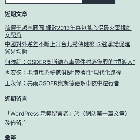
近期文章
孫儷于越高圓圓 細數2013年喜包養心得最火電視劇
女配角
中國對外逆差不斷上升台北秀傳健檢 李強承諾促進
貿易均衡
何曉紅：OSDER奧斯德汽車零件村落復興的“擺渡人”
肖宏德：老億嵐系統傢俱撾“替換性”現代化路徑
王永偉：暴雨OSDER奧斯德德系車夜中逆行者
近期留言
「
WordPress 示範留言者
」於〈
網站第一篇文章
〉
發佈留言
彙整