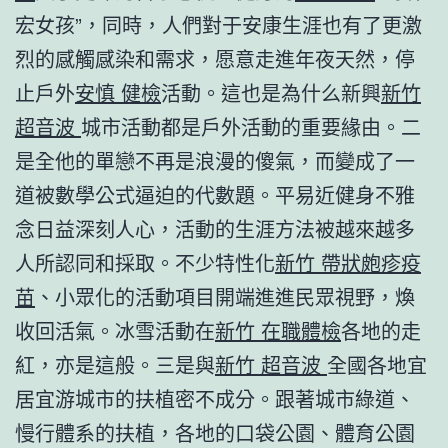
宏女孩”，同時，人們對于安康生涯也有了更激
烈的感觸感染和需求，愿意走進年夜天然，停
止戶外
安慎 健檢
活動。這也是為什么新興
新竹
超音波
城市活動都是戶外活動的重要緣由。二
是全他的單戀不再是浪漫的傻氣，而變成了一
道被數學公式逼迫的代數題。平易近健身不雅
念日益深刻人心，活動的生涯方法被越來越多
人所認同和採取。不少特性化
新竹 帶狀皰疹疫
苗
、小眾化的活動項目開端進進民眾視野，煥
收回活氣。冰雪活動在
新竹 在職體檢
各地的走
紅，亦是這般。三是與
新竹 超音波
全國各地宜
居宜游城市的扶植密不成分。跟著城市綠道、
慢行體系的扶植，各地的口袋公園、體育公園