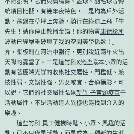
不難發明，它們與廣場舞、籃球、羽毛球等傳
統項目比擬，有幾年夜特色，一是均為戶外活
動。飛盤在草坪上奔馳，騎行在綠道上飛「牛
先生！請你停止散播金箔！你的物質
康德診所
波動已經嚴重破壞了我的空間美學係數！」
奔，槳板則在河流中劃行，更別說近兩年火出
天際的露營了。二是這
竹科X光
些底本小眾的活
動有著極端光鮮的收集社交屬性，門檻低、競
技性弱、文娛性強、男女咸宜、合適攝影。可
以說，它們的社交屬性弘遠
新竹 子宮頸疫苗
于
活動屬性，不是活動達人異樣也能找到介入的
樂趣。
這些
竹科 員工健檢
時髦、小眾、風趣的活
動，已不只僅是活動，而是成為一種新的生涯