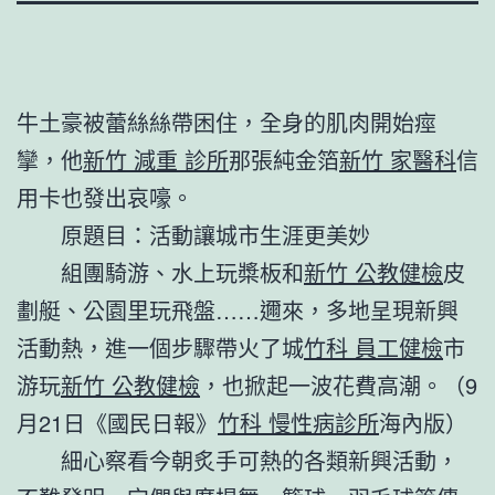
牛土豪被蕾絲絲帶困住，全身的肌肉開始痙
攣，他
新竹 減重 診所
那張純金箔
新竹 家醫科
信
用卡也發出哀嚎。
原題目：活動讓城市生涯更美妙
組團騎游、水上玩槳板和
新竹 公教健檢
皮
劃艇、公園里玩飛盤……邇來，多地呈現新興
活動熱，進一個步驟帶火了城
竹科 員工健檢
市
游玩
新竹 公教健檢
，也掀起一波花費高潮。（9
月21日《國民日報》
竹科 慢性病診所
海內版）
細心察看今朝炙手可熱的各類新興活動，