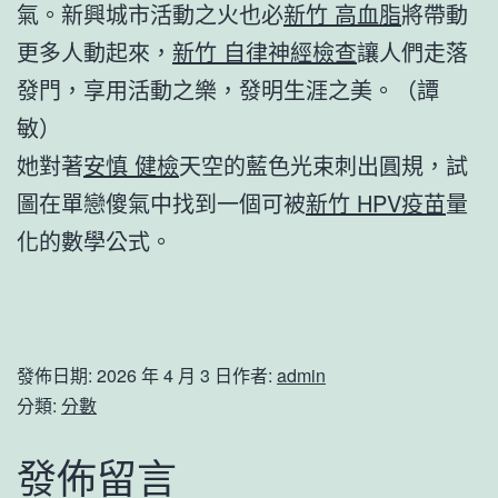
氣。新興城市活動之火也必
新竹 高血脂
將帶動
更多人動起來，
新竹 自律神經檢查
讓人們走落
發門，享用活動之樂，發明生涯之美。（
譚
敏
）
她對著
安慎 健檢
天空的藍色光束刺出圓規，試
圖在單戀傻氣中找到一個可被
新竹 HPV疫苗
量
化的數學公式。
發佈日期:
2026 年 4 月 3 日
作者:
admin
分類:
分數
發佈留言