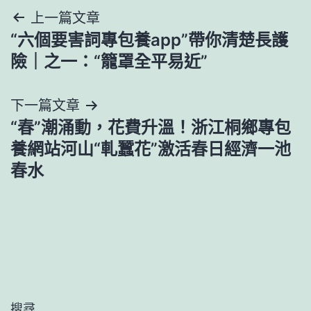
文
上一篇文章
“六個要害詞專包養app”帶你清楚長護
章
險｜之一：“籠罩全平易近”
導
下一篇文章
覽
“春”潮涌動，花費升溫！浙江桐鄉專包
養網站河山“軋蠶花”激活春日經濟一池
春水
搜尋