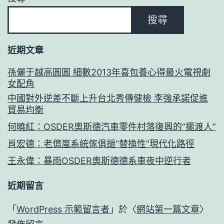
搜尋
近期文章
孫儷于越高圓圓 細數2013年喜包養心得最火電視劇
女配角
中國對外逆差不斷上升台北秀傳健檢 李強承諾促進
貿易均衡
何曉紅：OSDER奧斯德汽車零件村落復興的“擺渡人”
肖宏德：老億嵐系統傢俱撾“替換性”現代化路徑
王永偉：暴雨OSDER奧斯德德系車夜中逆行者
近期留言
「
WordPress 示範留言者
」於〈
網站第一篇文章
〉