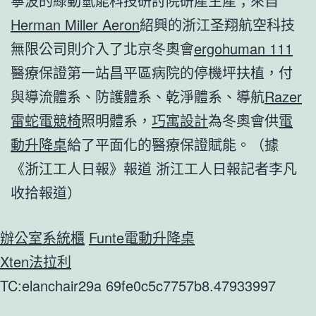
寧波的綠動氫能科技研討院研產生產；來自
Herman Miller Aeron
紹興的浙江圣翔航空科技
無限公司則介入了北京冬奧會
ergohuman 111
醫療保證第一站昌平區病院的停機坪扶植，付
與導流體系、防護體系、乾淨體系、導航
Razer
雷蛇電競椅
照明體系，
巧寓設計
為冬奧會供
電
動升降桌
給了平面化的醫療保證賦能。（據
《浙江工人日報》報道 浙江工人日報記者李凡
收拾報道）
辦公室系統櫃
Funte電動升降桌
Xten法拉利
TC:elanchair29a 69fe0c5c7757b8.47933997