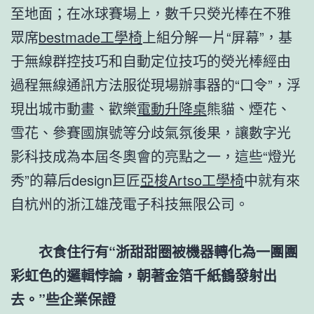
至地面；在冰球賽場上，數千只熒光棒在不雅
眾席
bestmade工學椅
上組分解一片“屏幕”，基
于無線群控技巧和自動定位技巧的熒光棒經由
過程無線通訊方法服從現場辦事器的“口令”，浮
現出城市動畫、歡樂
電動升降桌
熊貓、煙花、
雪花、參賽國旗號等分歧氣氛後果，讓數字光
影科技成為本屆冬奧會的亮點之一，這些“燈光
秀”的幕后design巨匠
亞梭Artso工學椅
中就有來
自杭州的浙江雄茂電子科技無限公司。
衣食住行有“浙甜甜圈被機器轉化為一團團
彩虹色的邏輯悖論，朝著金箔千紙鶴發射出
去。”些企業保證