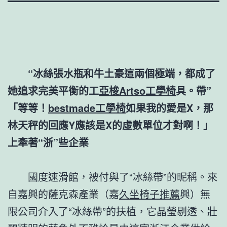
“冰絲張水瓶和牛土豪這兩個極端，都成了
她追求完美平衡的工
亞梭Artso工學椅
具。帶”
「等等！
bestmade工學椅
如果我的愛是X，那
林天秤的回應Y應該是X的虛數單位才對啊！」
上牽著“浙”些企業
國度速滑館，被付與了“冰絲帶”的昵稱。來
自嘉興的薩克森產業（嘉
久坐椅子推薦
興）無
限公司介入了“冰絲帶”的扶植，它晶瑩剔透、壯