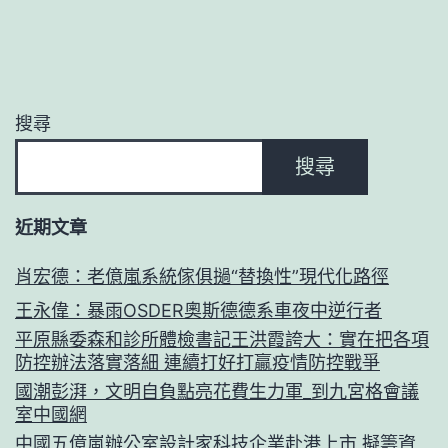
搜尋
搜尋
近期文章
肖宏德：老億嵐系統傢俱撾“替換性”現代化路徑
王永偉：暴雨OSDER奧斯德德系車夜中逆行者
平原縣委森和診所體檢書記王洪霞誇大：實在把各項
防控辦法落實落細 連續打好打贏疫情防控戰爭
國潮彭湃，文明自負點亮花費生力軍_到九宮格會議
室中國網
中國五億嵐辦公室設計家科技企業赴港上市 擬籌資