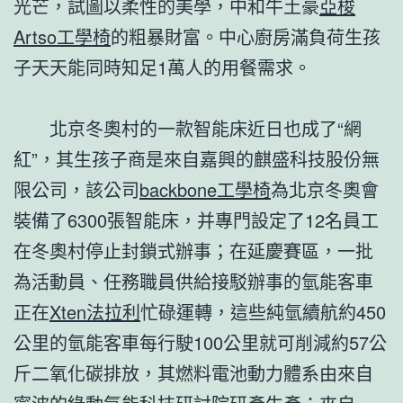
光芒，試圖以柔性的美學，中和牛土豪
亞梭
Artso工學椅
的粗暴財富。中心廚房滿負荷生孩
子天天能同時知足1萬人的用餐需求。
北京冬奧村的一款智能床近日也成了“網
紅”，其生孩子商是來自嘉興的麒盛科技股份無
限公司，該公司
backbone工學椅
為北京冬奧會
裝備了6300張智能床，并專門設定了12名員工
在冬奧村停止封鎖式辦事；在延慶賽區，一批
為活動員、任務職員供給接駁辦事的氫能客車
正在
Xten法拉利
忙碌運轉，這些純氫續航約450
公里的氫能客車每行駛100公里就可削減約57公
斤二氧化碳排放，其燃料電池動力體系由來自