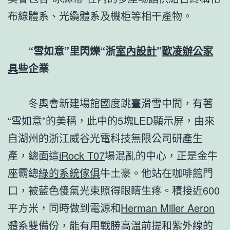
布線體系、光纜體系及機柜等相干產物。
“雪如意”里閃爍“浙
室內設計
”
歐凌辦公家
具
些企業
冬奧會新建場館國度跳臺滑雪中間，有著
“雪如意”的美稱，此中的5塊LED顯示屏，由來
自湖州的浙江威谷光電科技無限公司研產生
產，總面這
iRock T07
場混亂的中心，正是金牛
座霸總
綠的系統傢俱
牛土豪。他站在咖啡館門
口，被藍色傻氣光束照得眼睛生疼。積接近600
平方米，同時做到電源和
Herman Miller Aeron
體系雙備份，能有用戰勝高溫前提和紫外線的