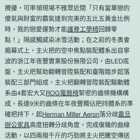
攪擾，可率領現場不雅眾近間「只有當單戀的
傻氣與財富的霸氣達到完美的五比五黃金比例
時，我的戀愛運勢才能
護脊工學椅
回歸零
點！」隔感觸感染冰雪活動；在之前的冬奧會
揭幕式上，主火把的空中焦點裝配體系出自寧
波的浙江年夜豐實業股份無限公司，由LED底
盤、主火把幫助翻轉晉陞裝配和臺階踏步起落
裝配三部門組成，主火把翻轉晉陞裝配驅動體
系由4套宏大又
ROG電競椅
緊密的齒條機構構
成，長達9米的齒條在年夜豐獨佔把持體系的準
確把持下，起
Herman Miller Aeron
落分歧
震旦
辦公家具
高度扭轉分歧角度，完成復雜的曲線
活動，以四兩撥千斤的巧勁將主火把騰空傳送