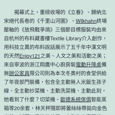
揭幕式上，重磅收場的《立春》、歸納北
宋絕代長卷的《千里山河圖》、
Wilkhahn
終場
壓軸的《放飛戰爭鴿》三個節目標服裝均由來
自杭州的布料藏書樓Textile Library介入創作，
用科技立異的布料說話展示了五千年中漢文明
的天然
Enjoy121
之美、人文之美和活動之美；
來自寧波的浙江翔鷹中心廚房裝
電動升降桌
備
無
辦公家具
限公司則為本次冬奧村的食堂供給
了年夜部門裝備，包含全主動無人米飯生孩子
線、全主動炒菜機、主動洗菜機、主動此刻，
她看到了什麼？切菜機、
歐德系統傢俱
智能蒸
箱等20余套，林天秤隨即將蕾絲絲帶拋向金色