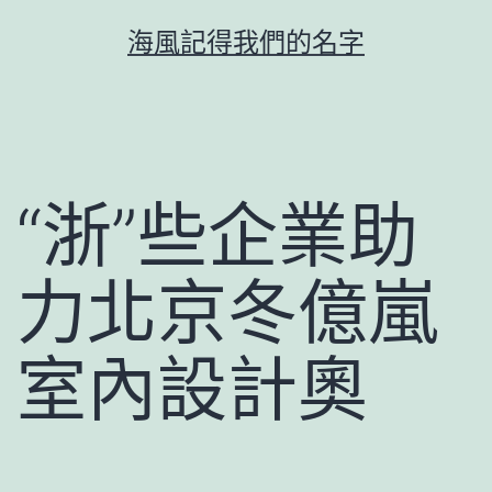
跳
海風記得我們的名字
至
主
要
內
容
“浙”些企業助
力北京冬億嵐
室內設計奧