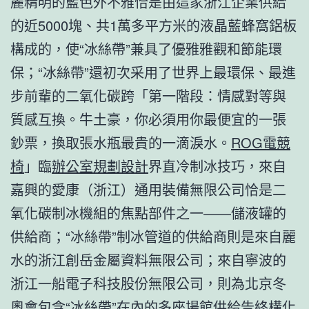
麗精明的藍色外不雅恰是由這家浙江企業供給
的近5000塊、共1萬多平方米的液晶藍蜂窩鋁板
構成的，使“冰絲帶”兼具了優雅雅觀和節能環
保；“冰絲帶”還初次采用了世界上最環保、最進
步前輩的二氧化碳跨「第一階段：情感對等與
質感互換。牛土豪，你必須用你最便宜的一張
鈔票，換取張水瓶最貴的一滴淚水。
ROG電競
椅
」臨
辦公室規劃設計
界直冷制冰技巧，來自
嘉興的愛康（浙江）通用裝備無限公司恰是二
氧化碳制冰機組的焦點部件之一——儲液罐的
供給商；“冰絲帶”制冰管道的供給商則是來自麗
水的浙江創岳金屬資料無限公司；來自寧波的
浙江一船電子科技股份無限公司，則為北京冬
奧會包含“冰絲帶”在內的多座場館供給告終構化