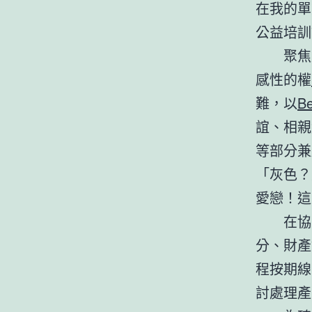
在我的單
公益培訓
聚焦
感性的權
難，以
B
誼、相親
等部分兼
「灰色？
愛戀！這
在協
分、財產
程按期線
討處理產