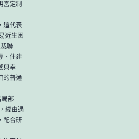
明宮定制
，這代表
易近生困
體裁聯
導、住建
感與幸
流的普通
當局部
，經由過
，配合研