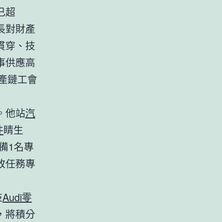
已超
長對財產
貫穿、技
事供應高
產鏈工會
。他站
汽
件
睛生
備1名專
改任務專
技
Audi零
，將積分