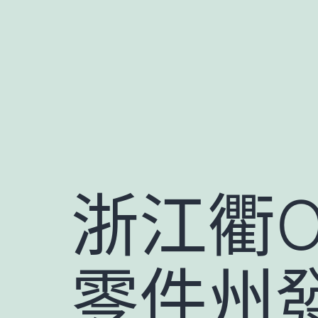
跳
至
主
要
內
容
浙江衢O
零件州發