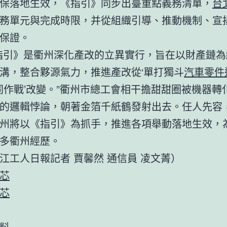
保落地生效，《指引》同步出臺重點義務清單，
台
務單元與完成時限，并從組織引導、推動機制、宣
保證。
指引》是衢州深化產改的立異實行，旨在以財產鏈為
溝，整合夥源氣力，推進產改從‘單打獨斗
汽車零件
協同作戰’改變。”衢州市總工會相干擔甜甜圈被機器轉
的邏輯悖論，朝著金箔千紙鶴發射出去。任人先容
州將以《指引》為抓手，推進各項舉動落地生效，
多衢州經歷。
江工人日報記者 賈馨然 通信員 凌文菁）
芯
芯
料