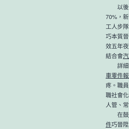
以後
70%，
工人步隊
巧本質晉
效五年夜
結合會
汽
詳細
車零件報
疼。職員
職社會化
人管、常
在鼓
件
巧晉陞