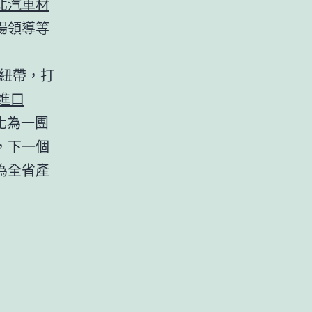
北汽車材
揚領導等
紐帶，打
進口
化為一團
，下一個
為全省產