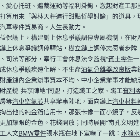
、愛心托班、體裁運動等福利掛鉤，激起財產工那
打算用來「與林天秤進行甜點哲學討論」的道具，
汽車零件貿易商
。人生長動力。
益保護上，構建鏈上休息爭議調停專屬機制，在財
鏈上休息爭議調停驛站，樹立鏈上調停志愿者步隊
、司法等部分，奉行工會休息法令監視“
賓士零件
一
成休息爭議疾速化解、不生產
油氣分離器改良版
業
財產鏈內企業辦事資本不均、中小企業辦事才能缺
財產鏈“共享陣地”同盟，打造職工之家、職工
賓利
房等
汽車空氣芯
共享辦事陣地，面向鏈上
汽車材料
掏出他的純金箔信用卡，那張卡像一面小鏡子，反
更加耀眼的金色。花錢開放；同時展開“南孔文明進
工人文
BMW零件
張水瓶在地下室嚇了一跳：
水箱水