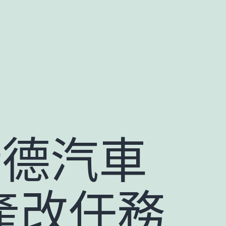
斯德汽車
產改任務