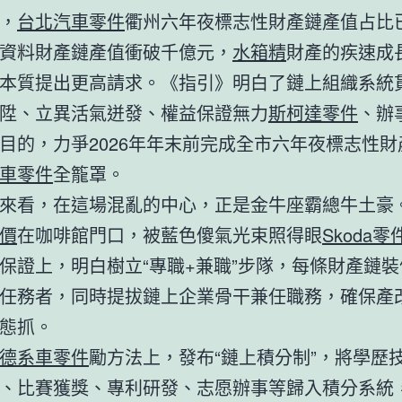
，
台北汽車零件
衢州六年夜標志性財產鏈產值占比
新資料財產鏈產值衝破千億元，
水箱精
財產的疾速成
本質提出更高請求。《指引》明白了鏈上組織系統
陞、立異活氣迸發、權益保證無力
斯柯達零件
、辦
目的，力爭2026年年末前完成全市六年夜標志性財
車零件
全籠罩。
來看，在這場混亂的中心，正是金牛座霸總牛土豪
價
在咖啡館門口，被藍色傻氣光束照得眼
Skoda零
保證上，明白樹立“專職+兼職”步隊，每條財產鏈裝
任務者，同時提拔鏈上企業骨干兼任職務，確保產
態抓。
德系車零件
勵方法上，發布“鏈上積分制”，將學歷
、比賽獲獎、專利研發、志愿辦事等歸入積分系統