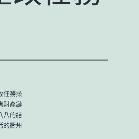
改任務操
焦財產鏈
八八的結
活的衢州