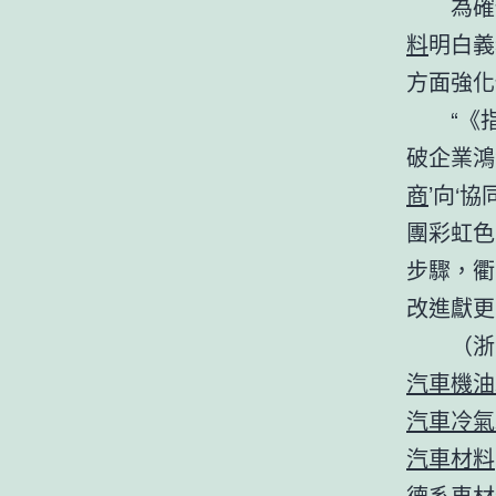
為確
料
明白義
方面強化
“《
破企業鴻
商
’向‘
團彩虹色
步驟，衢
改進獻更
（浙
汽車機油
汽車冷氣
汽車材料
德系車材