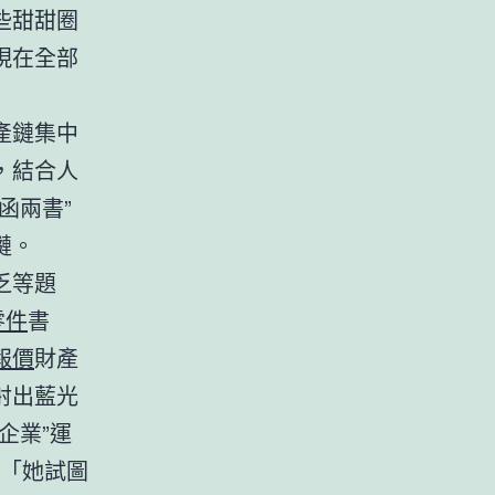
些甜甜圈
現在全部
產鏈集中
，結合人
函兩書”
鏈。
乏等題
零件
書
報價
財產
射出藍光
企業”運
「她試圖