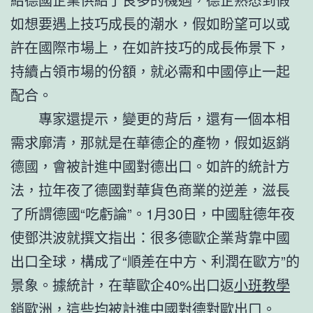
如想要遇上技巧成長的潮水，假如盼望可以或
許在國際市場上，在如許技巧的成長佈景下，
持續占領市場的份額，就必需和中國停止一起
配合。
專家還提示，變更的背后，還有一個本相
需求廓清，那就是在華德企的產物，假如返銷
德國，會被計進中國對德出口。如許的統計方
法，拉年夜了德國對華貨色商業的逆差，滋長
了所謂德國“吃虧論”。1月30日，中國駐德年夜
使鄧洪波就撰文指出：很多德歐企業背靠中國
出口全球，構成了“順差在中方、利潤在歐方”的
景象。據統計，在華歐企40%出口返
小班教學
銷歐洲，這些均被計進中國對德對歐出口。