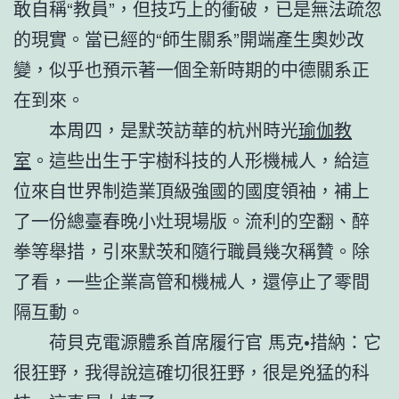
敢自稱“教員”，但技巧上的衝破，已是無法疏忽
的現實。當已經的“師生關系”開端產生奧妙改
變，似乎也預示著一個全新時期的中德關系正
在到來。
本周四，是默茨訪華的杭州時光
瑜伽教
室
。這些出生于宇樹科技的人形機械人，給這
位來自世界制造業頂級強國的國度領袖，補上
了一份總臺春晚小灶現場版。流利的空翻、醉
拳等舉措，引來默茨和隨行職員幾次稱贊。除
了看，一些企業高管和機械人，還停止了零間
隔互動。
荷貝克電源體系首席履行官 馬克•措納：它
很狂野，我得說這確切很狂野，很是兇猛的科