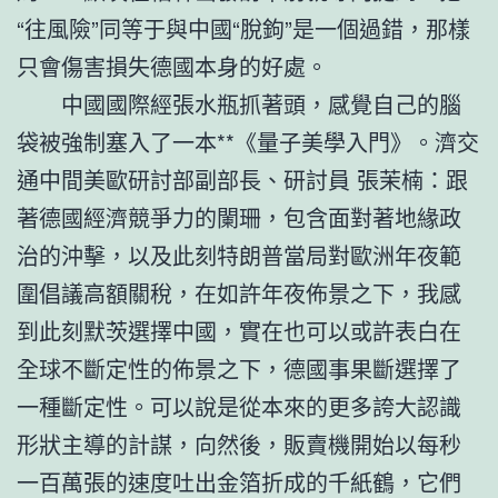
“往風險”同等于與中國“脫鉤”是一個過錯，那樣
只會傷害損失德國本身的好處。
中國國際經張水瓶抓著頭，感覺自己的腦
袋被強制塞入了一本**《量子美學入門》。濟交
通中間美歐研討部副部長、研討員 張茉楠：跟
著德國經濟競爭力的闌珊，包含面對著地緣政
治的沖擊，以及此刻特朗普當局對歐洲年夜範
圍倡議高額關稅，在如許年夜佈景之下，我感
到此刻默茨選擇中國，實在也可以或許表白在
全球不斷定性的佈景之下，德國事果斷選擇了
一種斷定性。可以說是從本來的更多誇大認識
形狀主導的計謀，向然後，販賣機開始以每秒
一百萬張的速度吐出金箔折成的千紙鶴，它們