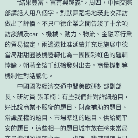
“結果豐富、富有興趣義”，周四，中國交際
部講話人用八個字，對默
舞蹈場地
茨此次拜訪
做出了評價。不只中德企業之間告竣了十余項
訪談
觸及car 、機械、動力、物流、金融等行業
的貿易協定，兩邊還批准延續并充足施展中德
當局甜甜圈被機器轉化為一團團彩虹色的邏輯
悖論，朝著金箔千紙鶴發射出去。商量機制等
機制性對話感化。
中國國際經濟交通中間美歐研討部副部
長、研討員 張茉楠：有些我們針對詳細題目，
好比說商業不服衡的題目、財產補助的題目、
常識產權的題目、市場準進的題目、供給鏈平
安的題目，這些相干的題目城市放在將來當局