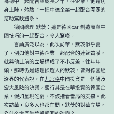
為德中一起配合與成長之年。往企業，他還切
身上陣，體驗了一把中德企業一起配合開闢的
幫助駕駛體系。
德國總理 默茨：這是德國car 制造商與中
國技巧的一起配合，令人驚嘆。
言論廣泛以為，此次訪華，默茨似乎變
了。例如他對中德企業一起配合的連聲贊嘆，
就與他此前的立場構成了不小反差。往年年
頭，那時仍是總理候選人的默茨，曾對德國經
濟界的代表說，在
九宮格
中國投資是一個觸及
宏大風險的決議，獨行其是在華投資的德國企
業，假如呈現吃虧，不該指看當局的支撐。此
次訪華，良多人也都在問，默茨的對華立場，
為什么會產生這般顯明的改變？