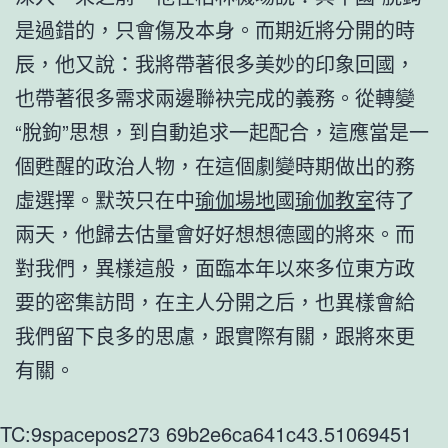
是過錯的，只會傷及本身。而期近將分開的時
辰，他又說：我將帶著很多美妙的印象回國，
也帶著很多需求兩邊聯袂完成的義務。從轉變
“脫鉤”思想，到自動追求一起配合，這應當是一
個甦醒的政治人物，在這個劇變時期做出的務
虛選擇。默茨只在中
瑜伽場地
國
瑜伽教室
待了
兩天，他歸去估量會好好想想德國的將來。而
對我們，異樣這般，面臨本年以來多位東方政
要的密集訪問，在主人分開之后，也異樣會給
我們留下良多的思慮，跟實際有關，跟將來更
有關。
TC:9spacepos273 69b2e6ca641c43.51069451