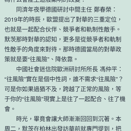
同濟年夜學德國研討中間主任 鄭春榮：
2019年的時辰，歐盟提出了對華的三重定位，
也就是一起配合伙伴、競爭者和軌制性敵手。
默茨那時對華的認知，更多是從競爭者和軌制
性敵手的角度來對待。那時德國當局的對華政
策就是要“往風險”、降依靠。
中國社會迷信院歐洲研討所所長 馮仲平：
“往風險”實在是個中性詞，誰不需求“往風險”？
可是你如果過猶不及，跨越了正常的風險，等
于你的“往風險”現實上是往了一起配合、往了機
會。
時光，畢竟會讓大師漸漸回回到沉著。本
周二，默茨在柏林出發訪華前就專門提到，把