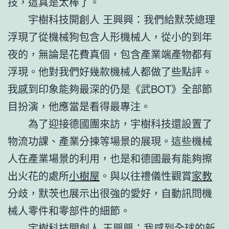
技，這真是太棒了。
宇樹科技開創人 王興興：我們給默茨總理
浮現了從機械狗包含人形機械人，從小的到年
夜的，無論是花費真個，包含產業端產物都有
浮現。他對我們好幾款機械人都做了些點評。
我感到印象能夠最深的仍是《武BOT》全部節
目扮演，他應當是看得最專注。
為了迎接德國團來訪，宇樹科技還設置了
物流功課、產業分揀等場景的展現。這些機械
人在產業場景的利用，也是和德國最有能夠擦
出火花的處所
小樹屋
。與以往禮儀性觀賞
家教
分歧，默茨也展示出很強的愛好，自動訊問機
械人零件和零部件的細節。
宇樹科技開創人 王興興：我感到全球的新