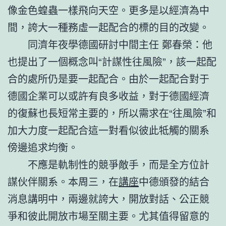
像金色蝗蟲一樣飛向天空。更多是以經濟為中
間，誇大一種務虛一起配合的標的目的改變。
同濟年夜學德國研討中間主任 鄭春榮：他
也提出了一個概念叫“計謀性往風險”，該一起配
合的處所仍是要一起配合。由於一起配合對于
德國企業可以或許有良多收益，對于德國經濟
的復蘇也長短常主要的，所以需求在“往風險”和
加大力度一起配合這一對看似彼此牴觸的關系
傍邊追求均衡。
不應是軌制性的競爭敵手，而是全方位計
謀伙伴關系。本周三，在
講座
中德頒發的結合
消息講明中，兩邊就誇大，開放對話、公正競
爭和彼此開放市場至關主要。尤其值得留意的