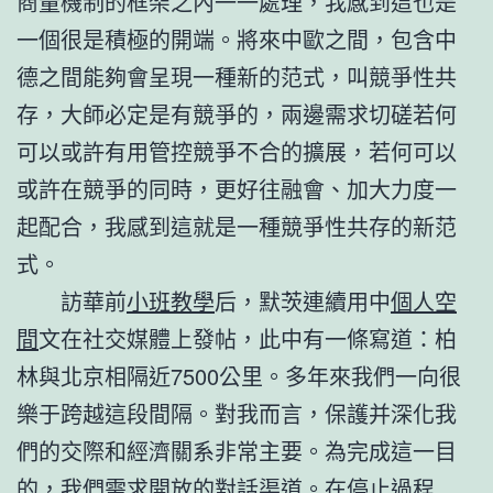
商量機制的框架之內一一處理，我感到這也是
一個很是積極的開端。將來中歐之間，包含中
德之間能夠會呈現一種新的范式，叫競爭性共
存，大師必定是有競爭的，兩邊需求切磋若何
可以或許有用管控競爭不合的擴展，若何可以
或許在競爭的同時，更好往融會、加大力度一
起配合，我感到這就是一種競爭性共存的新范
式。
訪華前
小班教學
后，默茨連續用中
個人空
間
文在社交媒體上發帖，此中有一條寫道：柏
林與北京相隔近7500公里。多年來我們一向很
樂于跨越這段間隔。對我而言，保護并深化我
們的交際和經濟關系非常主要。為完成這一目
的，我們需求開放的對話渠道。在停止過程