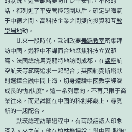
的狀況。這些範疇要防止泛平安化，不然的
話，都列進了平安管控范圍以后，確定是晦氣
于中德之間、高科技企業之間雙向投資和互
教
學場地
動。
比來一段時代，歐洲政要
舞蹈教室
密集拜
訪中國，過程中不謀而合地聚焦科技立異範
疇。法國總統馬克龍特地訪問成都，在
講座
航
空航天等範疇追求一起配合；英國輔弼斯塔默
則選擇金融中間上海，切身體驗中國數字經濟
成長的“加快度”。這一系列意向，不再只限于商
業往來，而是試圖在中國的科創邦畿上，尋覓
新的一起配合。
默茨總理訪華過程中，有兩段話讓人印象
深入。來之前，他在柏林機場說：與中國“脫鉤”