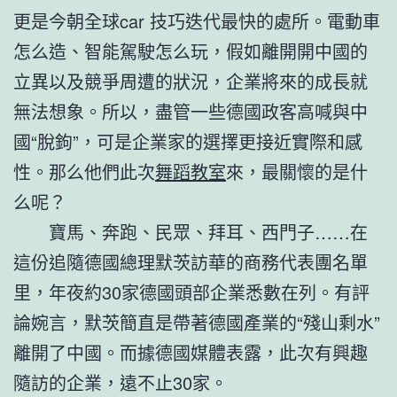
更是今朝全球car 技巧迭代最快的處所。電動車
怎么造、智能駕駛怎么玩，假如離開開中國的
立異以及競爭周遭的狀況，企業將來的成長就
無法想象。所以，盡管一些德國政客高喊與中
國“脫鉤”，可是企業家的選擇更接近實際和感
性。那么他們此次
舞蹈教室
來，最關懷的是什
么呢？
寶馬、奔跑、民眾、拜耳、西門子……在
這份追隨德國總理默茨訪華的商務代表團名單
里，年夜約30家德國頭部企業悉數在列。有評
論婉言，默茨簡直是帶著德國產業的“殘山剩水”
離開了中國。而據德國媒體表露，此次有興趣
隨訪的企業，遠不止30家。