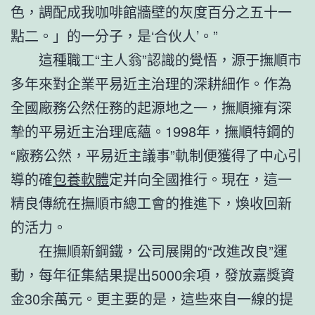
色，調配成我咖啡館牆壁的灰度百分之五十一
點二。」的一分子，是‘合伙人’。”
這種職工“主人翁”認識的覺悟，源于撫順市
多年來對企業平易近主治理的深耕細作。作為
全國廠務公然任務的起源地之一，撫順擁有深
摯的平易近主治理底蘊。1998年，撫順特鋼的
“廠務公然，平易近主議事”軌制便獲得了中心引
導的確
包養軟體
定并向全國推行。現在，這一
精良傳統在撫順市總工會的推進下，煥收回新
的活力。
在撫順新鋼鐵，公司展開的“改進改良”運
動，每年征集結果提出5000余項，發放嘉獎資
金30余萬元。更主要的是，這些來自一線的提