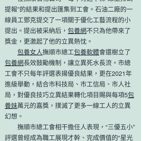
提報”的結果和提出匯集到工會。石油二廠的一
線員工鄧克提交了一項關于優化工藝流程的小
提出。提出被采納后，
包養網
不只為他帶來了
獎金，更激起了他的立異熱忱。
包養女人
撫順市總工
包養軟體
會還樹立了
包養網
長效鼓勵機制，讓立異死水長流。市總
工會不只每年評選表揚優良結果，更在2021年
進級舉動，結合市科技局、市工信局、市人社
局，對優良技巧立異結果轉化項目賜與每項5
包
養妹
萬元的嘉獎，撲滅了更多一線工人的立異
幻想。
撫順市總工會相干擔任人表現，“三優五小”
評選曾經成為職工展現才幹、完成價值的“星光