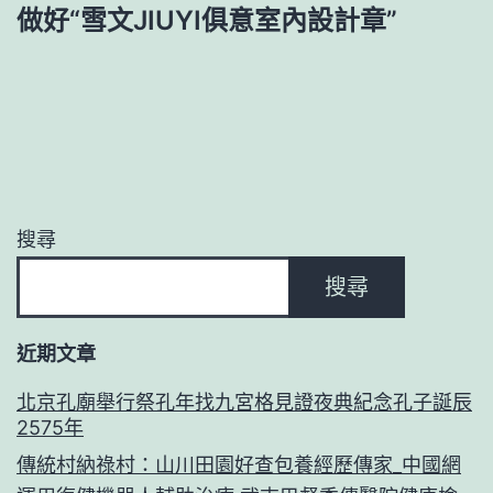
做好“雪文JIUYI俱意室內設計章”
搜尋
搜尋
近期文章
北京孔廟舉行祭孔年找九宮格見證夜典紀念孔子誕辰
2575年
傳統村納祿村：山川田園好查包養經歷傳家_中國網