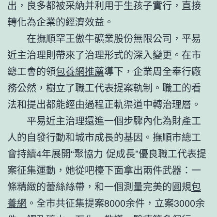
出，良多都被采納并利用于生孩子實行，直接
轉化為企業的經濟效益。
在撫順罕王傲牛礦業股份無限公司，平易
近主治理則帶來了治理形式的深入變更。在市
總工會的領
包養網推薦
導下，企業周全奉行廠
務公然，樹立了職工代表提案軌制。職工的看
法和提出都能經由過程正軌渠道中轉治理層。
平易近主治理還進一個步驟內化為財產工
人的自發行動和城市成長的基因。撫順市總工
會持續4年展開“聚協力 促成長”優良職工代表提
案征集運動，她從吧檯下面拿出兩件武器：一
條精緻的蕾絲絲帶，和一個測量完美的圓規
包
養網
。全市共征集提案8000余件，立案3000余