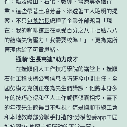
件，觸及礦山、石化、教導、醫療等多個行
業。這些帶著土壤芳香、滲透著工人聰明的提
案，不只
包養站長
處理了企業外部題目「現
在，我的咖啡館正在承受百分之八十七點八八
的結構失衡壓力！我需要校準！」，更為處所
管理供給了可貴思緒。
通順“生長高速”助力成才
在撫順個人工作技巧學院的講堂上，撫順
石化工程扶植公司信息技巧研發中間主任、全
國勞模刁克劍正在為先生們講課。他將本身多
年的技巧心得和個人工作感悟傾囊相授，臺下
的年夜先生聽得目不斜視。這是撫順市總工會
和本地教導部分聯手打造的“勞模
包養app
工匠
進校園”
包養留言板
運動的平常一幕。