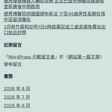
運用復健機器人輔助治療 武吉巴督秀傳醫院健康檢
查新康復中間啟用
德秀傳醫院供膳國頒布新法 17至45歲男性長期在境
外逗留須獲批
2月新竹森和診所1日0時起棗莊這三處高速免費站出
口姑且封閉
近期留言
「
WordPress 示範留言者
」於〈
網站第一篇文章
〉
發佈留言
彙整
2026 年 8 月
2026 年 7 月
2026 年 6 月