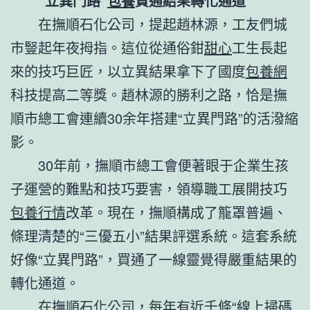
“立異門路”
包養
買通結果轉化通道
在撫順石化公司，提起趙林源，工友們城
市豎起年夜拇指。這位從通俗鉗
甜心
工生長起
來的技巧巨匠，以立異結果拿下了國度
包養網
科技提高二等獎。趙林源的勝利之路，恰是撫
順市總工會連續30余年搭建“立異門路”的活潑縮
影。
30年前，撫順市總工會便著眼于企業生孩
子運營的難點和技巧要害，領導職工展開技巧
包養行情
改革。現在，撫順構成了籠罩普遍、
條理清楚的“三優五小”結果評選系統。這套系統
好像“立異門路”，買通了一線靈覺得嚴重結果的
轉化通道。
在撫順石化公司，每年有近千條“線上掃碼