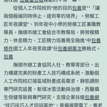
從個人工作院校的“她的目的
包養
是**「讓
兩個極端同時停止，達到零的境界」。勞模工
匠年夜課堂”，到年夜中小學的勞模工匠兼職教
導員，撫順市總工會結合市教導局，將勞模精
力、休息精力、工匠精力培養周全融進“中
包養
條件
國工人年夜思政課”任
包養網單次
務格式。
包養
撫順市總工會協同人社、教導等部分，出
力構建完美的財產工人技巧構成系統。激勵個
人工作院校訂接區域財產成長需求，靜態調劑
專門研究設置，新增冰雪活動與治理、西醫攝
生保健等新興專門研究。支撐企業扶植
包養網
“技巧技巧人才培訓基地”，普遍展開電工、養老