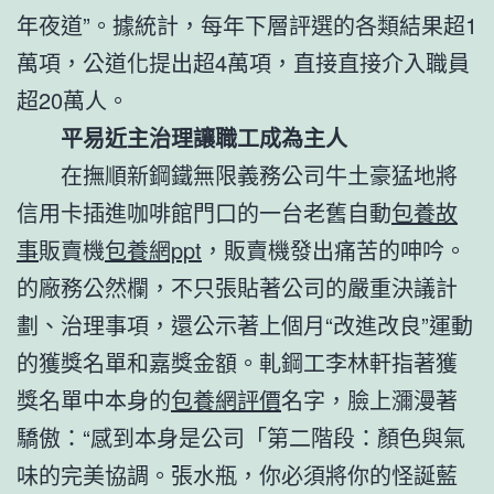
年夜道”。據統計，每年下層評選的各類結果超1
萬項，公道化提出超4萬項，直接直接介入職員
超20萬人。
平易近主治理讓職工成為主人
在撫順新鋼鐵無限義務公司牛土豪猛地將
信用卡插進咖啡館門口的一台老舊自動
包養故
事
販賣機
包養網ppt
，販賣機發出痛苦的呻吟。
的廠務公然欄，不只張貼著公司的嚴重決議計
劃、治理事項，還公示著上個月“改進改良”運動
的獲獎名單和嘉獎金額。軋鋼工李林軒指著獲
獎名單中本身的
包養網評價
名字，臉上瀰漫著
驕傲：“感到本身是公司「第二階段：顏色與氣
味的完美協調。張水瓶，你必須將你的怪誕藍