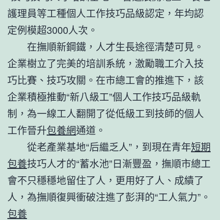
護理員等工種個人工作技巧品級認定，年均認
定例模超3000人次。
在撫順新鋼鐵，人才生長途徑清楚可見。
企業樹立了完美的培訓系統，激勵職工介入技
巧比賽、技巧攻關。在市總工會的推進下，該
企業積極推動“新八級工”個人工作技巧品級軌
制，為一線工人翻開了從低級工到技師的個人
工作晉升
包養網
通道。
從老產業基地“后繼乏人”，到現在青年
短期
包養
技巧人才的“蓄水池”日漸豐盈，撫順市總工
會不只穩穩地留住了人，更用好了人、成績了
人，為撫順復興衝破注進了彭湃的“工人氣力”。
包養