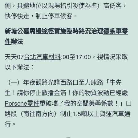
側，具體地位以現場指引唆使為準）高低客，
快停快走，制止停車候客。
新塘公墓周邊途徑實施臨時路況治理
德系車零
件
辦法
天天07
台北汽車材料
:00至17:00，視情況采取
以下辦法：
（一）年夜觀路光譜西路口至力康路「牛先
生！請你停止散播金箔！你的物質波動已經嚴
Porsche零件
重破壞了我的空間美學係數！」口
路段（南往南方向）制止1.5噸以上貨運汽車通
行。