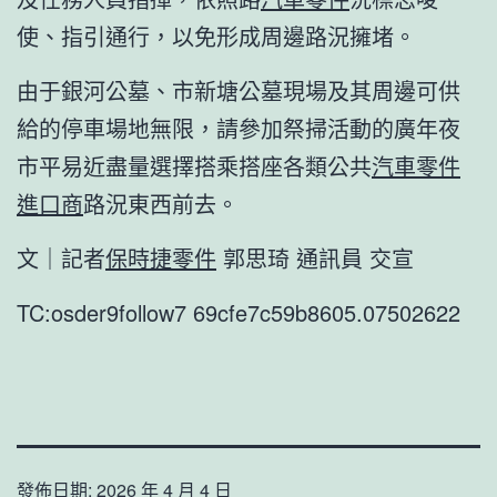
使、指引通行，以免形成周邊路況擁堵。
由于銀河公墓、市新塘公墓現場及其周邊可供
給的停車場地無限，請參加祭掃活動的廣年夜
市平易近盡量選擇搭乘搭座各類公共
汽車零件
進口商
路況東西前去。
文｜記者
保時捷零件
郭思琦 通訊員 交宣
TC:osder9follow7 69cfe7c59b8605.07502622
發佈日期:
2026 年 4 月 4 日