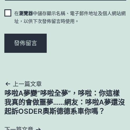
在
瀏覽器
中儲存顯示名稱、電子郵件地址及個人網站網
址，以供下次發佈留言時使用。
文
上一篇文章
哆啦A夢變“哆啦全夢”，哆啦：你這樣
章
我真的會做噩夢……網友：哆啦A夢還沒
導
起訴OSDER奧斯德德系車你嗎？
覽
下一篇文章