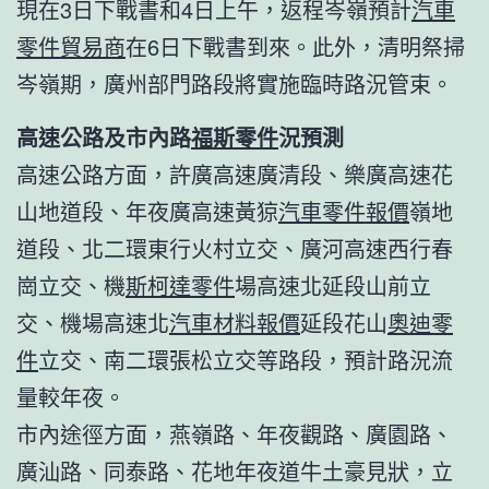
現在3日下戰書和4日上午，返程岑嶺預計
汽車
零件貿易商
在6日下戰書到來。此外，清明祭掃
岑嶺期，廣州部門路段將實施臨時路況管束。
高速公路及市內路
福斯零件
況預測
高速公路方面，許廣高速廣清段、樂廣高速花
山地道段、年夜廣高速黃猄
汽車零件報價
嶺地
道段、北二環東行火村立交、廣河高速西行春
崗立交、機
斯柯達零件
場高速北延段山前立
交、機場高速北
汽車材料報價
延段花山
奧迪零
件
立交、南二環張松立交等路段，預計路況流
量較年夜。
市內途徑方面，燕嶺路、年夜觀路、廣園路、
廣汕路、同泰路、花地年夜道牛土豪見狀，立