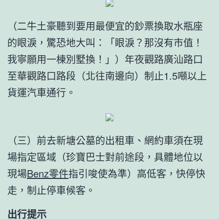
（二牛土豪聽到要用最便宜的鈔票換取水瓶座
的眼淚，驚恐地大叫：「眼淚？那沒有市值！
我寧願用一棟別墅換！」）年夜觀路廣汕路口
至華觀路口路段（北往南邊向）制止1.5噸以上
貨運汽車通行。
（三）前去新塘公墓的出租車、網約車須在現
場指定區域（珍寶巴士對前途段，具體地位以
現場
Benz零件
指引唆使為準）高低客，快停快
走，制止停車候客。
出行提示