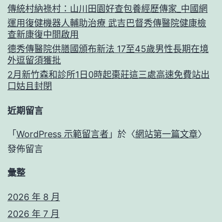
傳統村納祿村：山川田園好查包養經歷傳家_中國網
運用復健機器人輔助治療 武吉巴督秀傳醫院健康檢
查新康復中間啟用
德秀傳醫院供膳國頒布新法 17至45歲男性長期在境
外逗留須獲批
2月新竹森和診所1日0時起棗莊這三處高速免費站出
口姑且封閉
近期留言
「
WordPress 示範留言者
」於〈
網站第一篇文章
〉
發佈留言
彙整
2026 年 8 月
2026 年 7 月