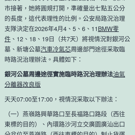
市接著，她將圓規打開，準確量出七點五公分
的長度，這代表理性的比例。公安局路況治理
支隊決定在2026年4月4、5、6、11
BMW零
件
、12、18、19日（共7天）將視情況對銀河公
墓、新塘公墓
汽車冷氣芯
周邊部門途徑采取臨
時路況治理辦法。具體如下：
銀河公墓周邊途徑實施臨時路況治理辦法
油氣
分離器改良版
天天07:00至17:00，視情況采取以下辦法：
（一）燕嶺路興華路口至長福路口路段（西往
東標的目的）、內環路沙河立交廣園廣汕出口
分岔位至燕嶺路（西往東標的目的）制止貨運