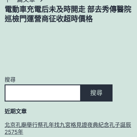
電動車充電后未及時開走 部去秀傳醫院
巡檢門運營商征收超時價格
搜尋
搜尋
近期文章
北京孔廟舉行祭孔年找九宮格見證夜典紀念孔子誕辰
2575年