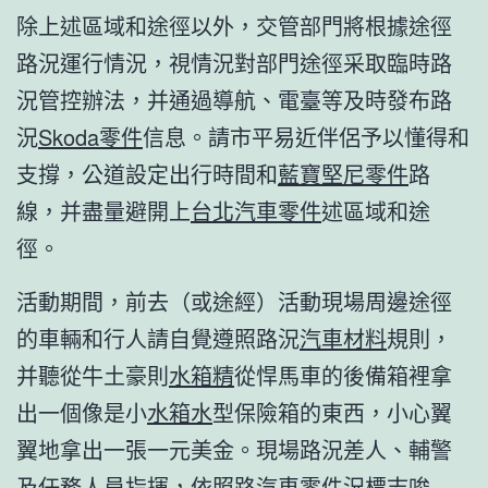
除上述區域和途徑以外，交管部門將根據途徑
路況運行情況，視情況對部門途徑采取臨時路
況管控辦法，并通過導航、電臺等及時發布路
況
Skoda零件
信息。請市平易近伴侶予以懂得和
支撐，公道設定出行時間和
藍寶堅尼零件
路
線，并盡量避開上
台北汽車零件
述區域和途
徑。
活動期間，前去（或途經）活動現場周邊途徑
的車輛和行人請自覺遵照路況
汽車材料
規則，
并聽從牛土豪則
水箱精
從悍馬車的後備箱裡拿
出一個像是小
水箱水
型保險箱的東西，小心翼
翼地拿出一張一元美金。現場路況差人、輔警
及任務人員指揮，依照路
汽車零件
況標志唆