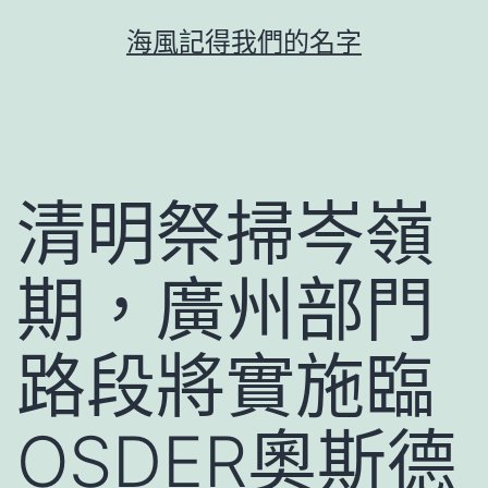
跳
海風記得我們的名字
至
主
要
內
容
清明祭掃岑嶺
期，廣州部門
路段將實施臨
OSDER奧斯德