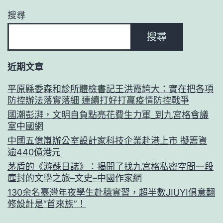
搜尋
搜尋
近期文章
平原縣委森和診所體檢書記王洪霞誇大：實在把各項
防控辦法落實落細 連續打好打贏疫情防控戰爭
國潮彭湃，文明自負點亮花費生力軍_到九宮格會議
室中國網
中國五億嵐辦公室設計家科技企業赴港上市 擬籌資
逾440億港元
茅盾的《游蘇日誌》：揭開了找九宮格私密空間一段
塵封的文學之旅–文史–中國作家網
130余名臺灣年夜學生赴穗實習，超半數JIUYI俱意翻
修設計是“首來族”！