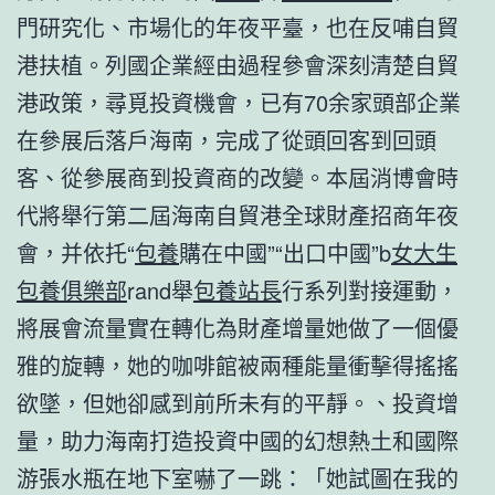
門研究化、市場化的年夜平臺，也在反哺自貿
港扶植。列國企業經由過程參會深刻清楚自貿
港政策，尋覓投資機會，已有70余家頭部企業
在參展后落戶海南，完成了從頭回客到回頭
客、從參展商到投資商的改變。本屆消博會時
代將舉行第二屆海南自貿港全球財產招商年夜
會，并依托“
包養
購在中國”“出口中國”b
女大生
包養俱樂部
rand舉
包養站長
行系列對接運動，
將展會流量實在轉化為財產增量她做了一個優
雅的旋轉，她的咖啡館被兩種能量衝擊得搖搖
欲墜，但她卻感到前所未有的平靜。、投資增
量，助力海南打造投資中國的幻想熱土和國際
游張水瓶在地下室嚇了一跳：「她試圖在我的