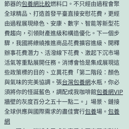
節器的
包養網比較
燃料口。不只經由過程會聚
全球精品、打造首發平臺直接安慰花費，更經
由過程展現綠色、安康、數字、智能等新型花
費趨向，引領財產進級和構造優化。下一個步
驟，我國將繚繞推進商品花費擴容進級、開釋
辦事花費潛力、活潑線下花費、激起下沉市場
活氣等重點展開任務。消博會恰是集成展現這
些政策標的目的、立異花費「第二階段：顏色
與氣味的完美協調。張
台灣包養網
水瓶，你必
須將你的怪誕藍色，調配成我咖啡館
包養網VIP
牆壁的灰度百分之五十一點二。」場景、鏈接
全球供應與國際需求的盡佳實行
包養
場。
包養
網