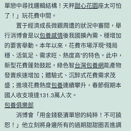
單戀中尋找邏輯結構！天秤
甜心花園
座太可怕
了！」玩花費中間。
置于經濟成長微觀周遭的狀況中審閱，舉
行消博會是以
包養感情
後我國擴內需、穩增加
的要害舉動。本年以來，花費市場浮現“殘局
穩、活氣足、需求旺、熱度高”的特色。此中，
新型花費蓬勃鼓起，綠色智
台灣包養網
能產物
發賣疾速增加；體驗式、沉醉式花費需求茂
盛；進境花費熱度
包養
連續攀升，春節假期本
國人收支境達131.3萬人次。
包養俱樂部
消博會「用金錢褻瀆單戀的純粹！不可饒
恕！」他立刻將身邊所有的過期甜甜圈丟進調