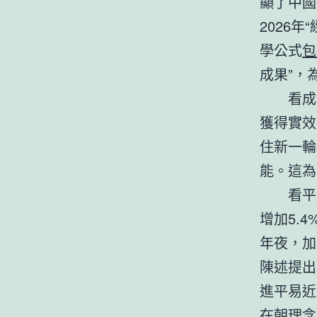
顯了中國
2026
學公式
包
成果”，
看成
獲得實效
住新一輪
能。這為
看平
增加5.
年夜，加
陳述提出
進平易近
在朝理念