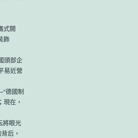
儀式開
裝飾
國頭部企
平易近營
“德國制
；現在，
紜將眼光
的背后，