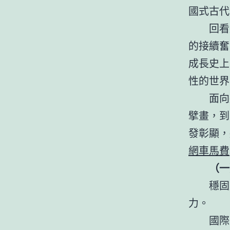
國式古代
回看
的接續奮
成長史上
性的世界
面向
擘畫，到
發彰顯，
網車馬費
（一
穩固
力。
國際