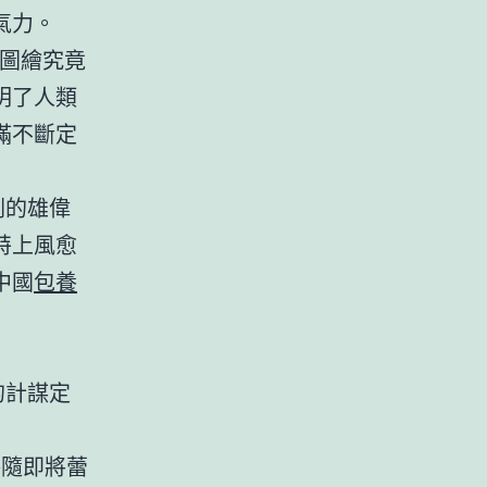
氣力。
藍圖繪究竟
明了人類
滿不斷定
劃的雄偉
特上風愈
中國
包養
的計謀定
秤隨即將蕾