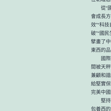
從“
會成長方
效”“科
破”“國
擘畫了中
東西的品
國際
間被天秤
兼顧和諧
給堅實保
完美中國
堅持
包養
西的