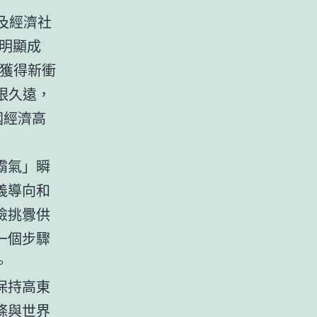
觸及經濟社
明顯成
造獲得新衝
眼久遠，
國經濟高
霸氣」瞬
義導向和
險挑釁供
一個步驟
。
保持高東
條與世界