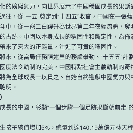
化的磅礴氣力，向世界展示了中國穩固成長的果斷
過往，從“一五”奠定到“十四五”收官，中國在一張
斗中，從一窮二白躍升為世界第二年夜經濟體，發
的古跡。中國以本身成長的穩固性和斷定性，為佈
帶來了宏大的正能量，注進了可貴的穩固性。
將來，從當局任務陳述里的務虛舉動、“十五五”計
國度法令軌制的完美，中國特點社會主義軌制的奇
將為全球成長一以貫之、自始自終進獻中國氣力與
聰明。
）
成長的中國，彰顯“一個步驟一個足跡果斷朝前走”
生孩子總值增加5%，總量到達140.19萬億元林天