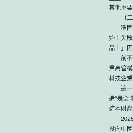
其他重要
（二
穩固
始！失敗
品！」固
前不
業高管構
科技企業
這一
造”是全
這本財產
20
投向中國