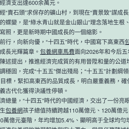
經濟支出達600余萬元。
經“賣石頭”求保存的礦山村，到現在“賣景致”謀成
的蝶變，是“綠水青山就是金山銀山”理念落地生根
寫照，更是新時期中國成長的一個縮影。
前行，向新向優，“十四五”時代，中國寫下高東西
成長光輝篇章。
包養網車馬費
面向2026年和今后
陳述提出，推進經濟完成質的有用晉陞和量的公道
調穩固，完成“十五五”傑出殘局；“十五五”計劃綱
要目標，緊扣高東西的品質成長，明白嚴重義務，確
義古代化獲得決議性停頓。
濟總量，“十四五”時代的中國經濟，交出了一份亮
生
包養網
孩子總值持續跨越110萬億元、120萬億元
40萬億元臺階，年均增加5.4%、顯明高于全球均勻