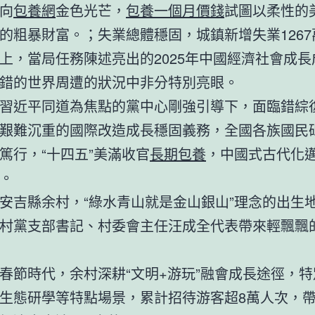
向
包養網
金色光芒，
包養一個月價錢
試圖以柔性的
的粗暴財富。；失業總體穩固，城鎮新增失業1267
上，當局任務陳述亮出的2025年中國經濟社會成長
錯的世界周遭的狀況中非分特別亮眼。
習近平同道為焦點的黨中心剛強引導下，面臨錯綜
艱難沉重的國際改造成長穩固義務，全國各族國民
篤行，“十四五”美滿收官
長期包養
，中國式古代化
。
安吉縣余村，“綠水青山就是金山銀山”理念的出生
村黨支部書記、村委會主任汪成全代表帶來輕飄飄
春節時代，余村深耕“文明+游玩”融會成長途徑，
生態研學等特點場景，累計招待游客超8萬人次，