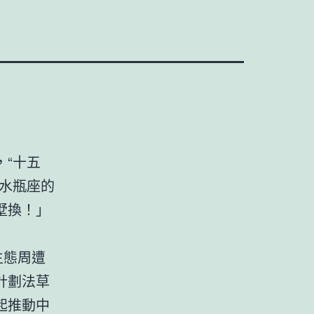
，“十五
水瓶座的
墅換！」
生態周遭
計劃法草
起推動中