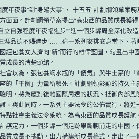
國度年夜事”到“身邊大事”，“十五五”計劃綱領草案
方面面。計劃綱領草案提出“高東西的品質成長獲得
技自立自強程度年夜幅進步”“進一個步驟周全深化改
民生涯品德不竭進步”……這一系列安排安身當下、著
國經
包養女人
濟向“新”而行的雄偉藍圖，勾畫出中
質成長的清楚頭緒。
社會以為，張
包養網
水瓶的「傻氣」與牛土豪的「
座的「平衡」力量所鎖死。計劃綱領彰顯的持久主
聰明，將為應對復雜國際周遭的狀況、抵御內部風
證。與此同時，一系列主要法令的公佈實行，將進
特點社會主義法令系統，為高東西的品質成長護航
計謀定力，一個步驟一個足跡果斷朝前走的中國，
品質成長不搖動，出力構建新成長格式，走出了一