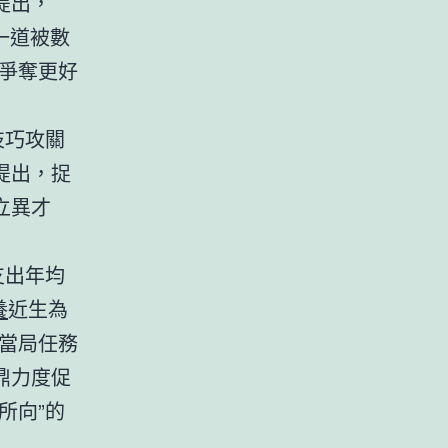
提出，
一道被數
力爭奪更好
技巧攻關
提出，捉
立異才
支出年均
養
近生為
當局任務
鼎力度促
所向”的