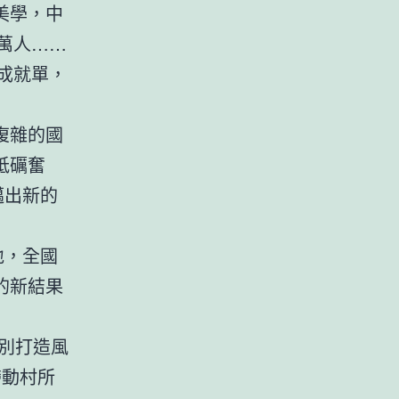
美學，中
萬人……
成就單，
復雜的國
砥礪奮
邁出新的
地，全國
的新結果
特別打造風
帶動村所