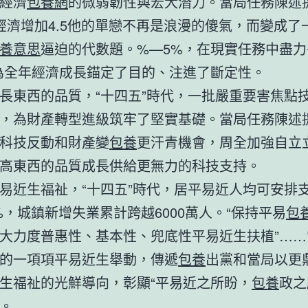
經濟
包養網
的微弱韌性與宏大潛力。當局任務陳述
年“經濟增加4.5他的單戀不再是浪漫的傻氣，而變成了
養意思
逼迫的代數題。%—5%，在現實任務中盡
為全年經濟成長錨定了目的、注進了斷定性。
長東西的品質，“十四五”時代，一批嚴重要害焦點
，為財產轉型進級筑牢了堅實基礎。當局任務陳述
科技反動和財產變
包養
更汗青機會，周全加強自立
高東西的品質成長供給更無力的科技支持。
易近生福祉，“十四五”時代，居平易近人均可安排
4%，城鎮新增失業累計跨越6000萬人。“保持平易
包
大力度普惠性、基本性、兜底性平易近生扶植”……
的一項項平易近生舉動，傳遞
包養
出黨和當局以更
生福祉的光鮮導向，彰顯“平易近之所盼，
包養
政之
。