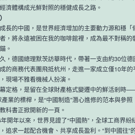
經濟體構成光鮮對照的穩健成長之路。
）
成長的中國，是世界經濟增加的主要動力源和穩「
者，將永遠被困在我的咖啡館裡，成為最不對稱的
錨。
久，德國總理默茨訪華時代，帶著一支由約30位德
成的商務代表團飛抵杭州，走進一家成立僅10年的
，現場不雅看機械人扮演。
幕定格，是留在全球財產格式變遷中的鮮活剎時——
球產業的標桿，是“中國制造”潛心進修的范本與參照
教科書正掀開新的一頁。
26年開年以來，世界見證了“中國熱”，全球工商界紛
，追求一起配合機會、共享成長盈利。“到中國往”