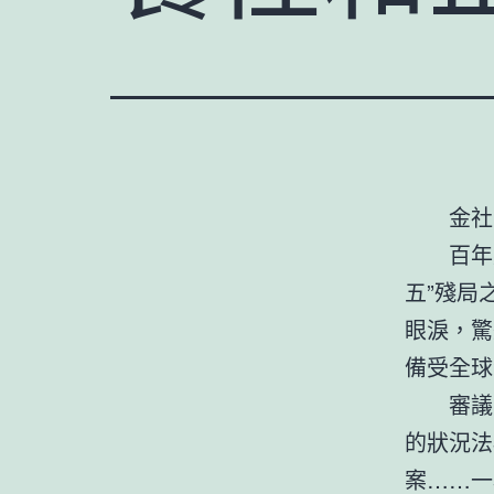
金社
百年
五”殘局
眼淚，驚
備受全球
審議
的狀況法
案……一