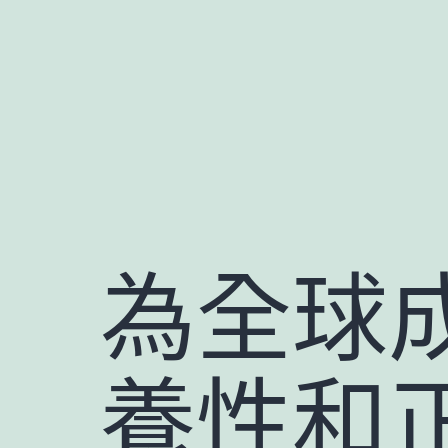
跳
至
主
要
內
容
為全球
養性和