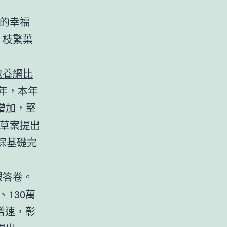
長的幸福
、枝繁葉
包養網比
五年，本年
增加，堅
領草案提出
保基礎完
眼答卷。
、130萬
增速，彰