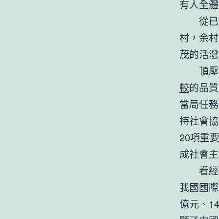
有人全體
從已
村，余村
茂的活潑
頂壓
較
的品質
當局任務
持社會協
20項重
成社會主
看經
我國國際
億元、1