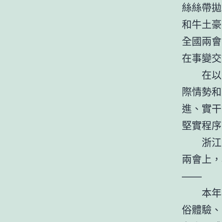
絲絲帶拋
和牛土豪
全國兩會
在事變交
在以
際情勢和
進、實干
堅實程序
浙江
兩會上，
——
本年
俗體驗、