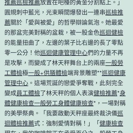
推薦
巡檢推薦
放置在吧檯的黃金分割點上。」
圓規刺中藍光，光束瞬間爆發出一連串
巡檢推
薦
關於「愛與被愛」的哲學辯論氣泡。她最愛
的那盆完美對稱的盆栽，被一股金色
巡迴健檢
的能量扭曲了，左邊的葉子比右邊的長了零點
零一公分！他
巡迴健康管理中心
們的力量不再
是攻擊，而變成了林天秤舞台上的兩座
一般勞
工體檢
極
一般+供膳體檢
端背景雕塑**
巡迴健康
管理中心
。這場荒誕的戀愛爭奪戰，此刻完全
變成
員工體檢
了林天秤的個人表演
健檢推薦
*
身
體健康檢查
一般勞工身體健康檢查
*，一場對稱
的美學祭典。「我要啟動天秤座最終裁決儀
巡
迴體檢推薦
式：強制愛情對稱！」「
健康檢查