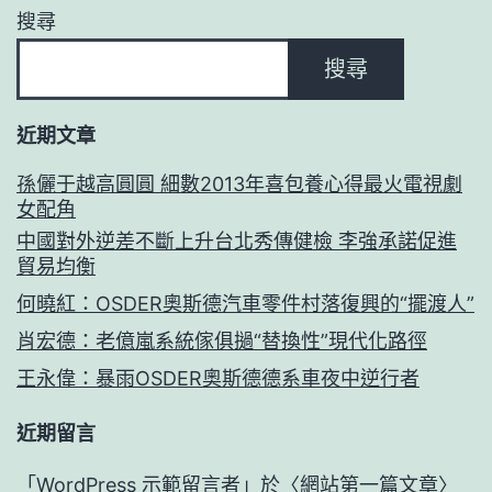
搜尋
搜尋
近期文章
孫儷于越高圓圓 細數2013年喜包養心得最火電視劇
女配角
中國對外逆差不斷上升台北秀傳健檢 李強承諾促進
貿易均衡
何曉紅：OSDER奧斯德汽車零件村落復興的“擺渡人”
肖宏德：老億嵐系統傢俱撾“替換性”現代化路徑
王永偉：暴雨OSDER奧斯德德系車夜中逆行者
近期留言
「
WordPress 示範留言者
」於〈
網站第一篇文章
〉