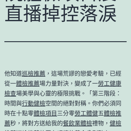
直播掉控落淚
他知道
巡檢推薦
，這場荒謬的戀愛考驗，已經
從一
體檢推薦
場力量對決，變成了一
勞工健康
檢查
場美學與心靈的極限挑戰。「第三階段：
時間與
行動健檢
空間的絕對對稱。你們必須同
時在十點零
體檢項目
三分零
勞工體健
五
體檢推
薦
秒，將對方送給我的
餐飲業體檢
禮物，
健檢