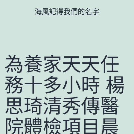
跳
海風記得我們的名字
至
主
要
內
容
為養家天天任
務十多小時 楊
思琦清秀傳醫
院體檢項目晨