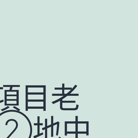
項目老
②地中