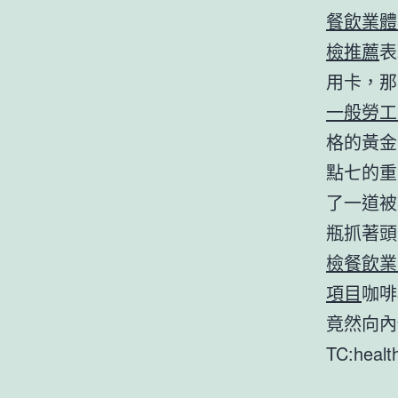
餐飲業體
檢推薦
表
用卡，那
一般勞工
格的黃金
點七的重
了一道被
瓶抓著頭
檢
餐飲業
項目
咖啡
竟然向內
TC:healt