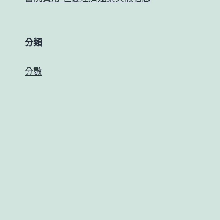
分類
分數