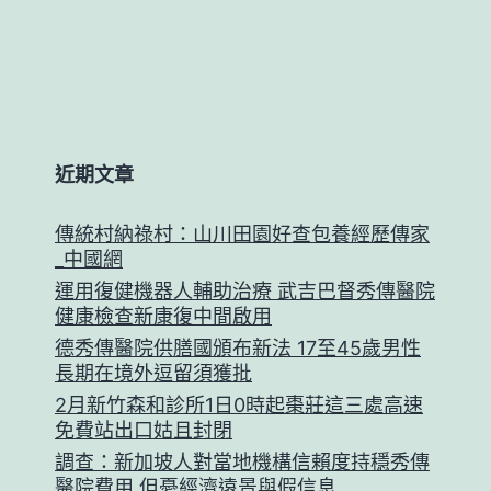
近期文章
傳統村納祿村：山川田園好查包養經歷傳家
_中國網
運用復健機器人輔助治療 武吉巴督秀傳醫院
健康檢查新康復中間啟用
德秀傳醫院供膳國頒布新法 17至45歲男性
長期在境外逗留須獲批
2月新竹森和診所1日0時起棗莊這三處高速
免費站出口姑且封閉
調查：新加坡人對當地機構信賴度持穩秀傳
醫院費用 但憂經濟遠景與假信息