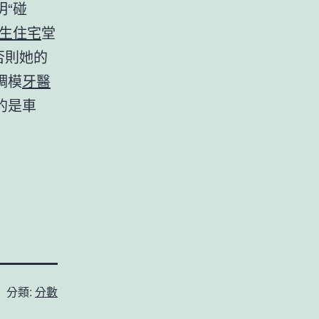
“碰
生住宅
堂
否則她的
調模
牙醫
的是車
分類:
分數