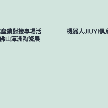
業產銷對接專場活
機器人JIUYI
26佛山潭洲陶瓷展