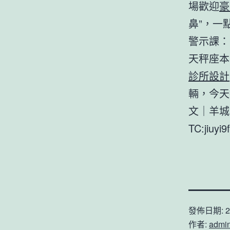
場歡迎
豪
鼻”，一
警示課：
天秤座本
診所設計
輛，今天
文｜羊城
TC:jiuyi
發佈日期:
2
作者:
admi