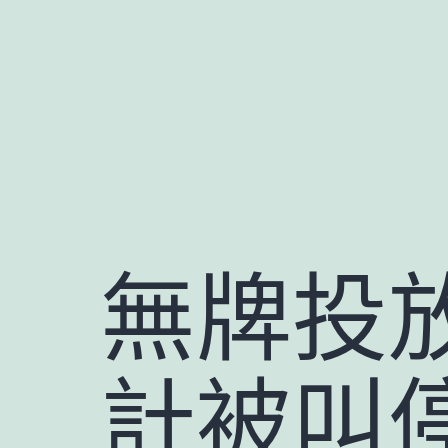
跳
至
主
要
內
容
無牌投放
計被叫