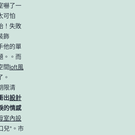
室嚇了一
太可怕
始！失敗
裝飾
手他的單
題。。而
空間
loft風
了。
期限清
衝出
設計
淚的情感
母室內設
口兒”。市