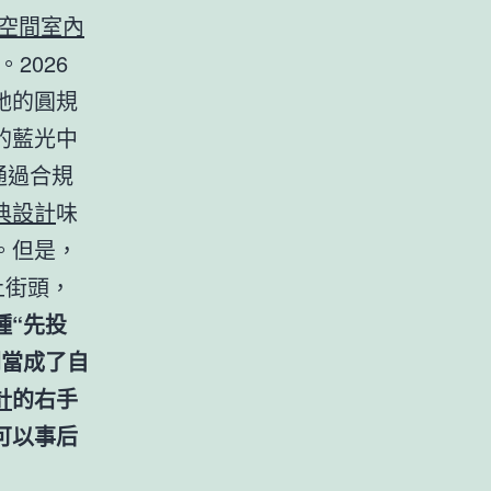
空間室內
2026
她的圓規
的藍光中
通過合規
典設計
味
。但是，
上街頭，
種“先投
間當成了自
計
的右手
可以事后