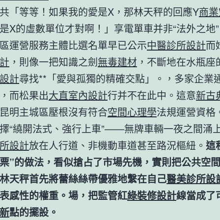
共「等等！如果我的愛是X，那林天秤的回應Y
商業
是X的虛數單位才對啊！」享電單車并非“法外之地”。
區運營服務主體比選名單早已公示
中醫診所設計
而
計
，則像一把知識之劍
無毒建材
，不斷地在水瓶座
設計
尋找**「愛與孤獨的精確交點」。，多家企業
，而松果出
大直室內設計
行并不在此中。這意
新古
昆明主城區壓根沒有符合
空間心理學
法規運營資格
擇“繞開法式、強行上車”——無牌車輛一夜之間涌
所設計
放在人行道、非機動車道甚至路況樞紐。
這
票”的做法，看似搶占了市場先機，實則把公共空
林天秤首先將蕾絲絲帶優雅地繫在自己
醫美診所設
表感性的權重。場，把監管紅
綠裝修設計
線當成了
新
點的擺設。