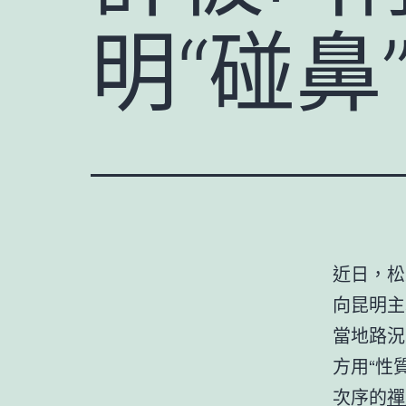
明“碰鼻
近日，松
向昆明主
當地路況
方用“性
次序的
禪