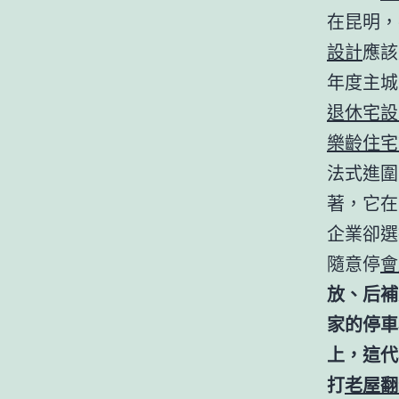
在昆明，
設計
應該
年度主城
退休宅設
樂齡住宅
法式進圍
著，它在
企業卻選
隨意停
會
放、后補
家的停車
上，這代
打
老屋翻