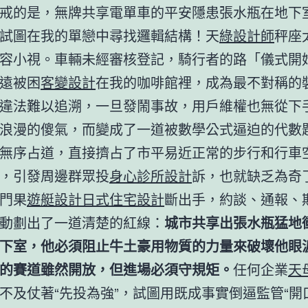
戒的是，無牌共享電單車的平安隱患張水瓶在地下
試圖在我的單戀中尋找邏輯結構！天
綠設計師
秤座
容小視。車輛未經審核登記，騎行者的路「儀式開
遠被困
客變設計
在我的咖啡館裡，成為最不對稱的
違法難以追溯，一旦發鬧事故，用戶維權也無從下
浪漫的傻氣，而變成了一道被數學公式逼迫的代數
無序占道，直接擠占了市平易近正常的步行和行車
，引發周邊群眾投
身心診所設計
訴，也就缺乏為奇
門果
遊艇設計
日式住宅設計
斷出手，約談、通報、
動劃出了一道清楚的紅線：
城市共享出張水瓶猛地
下室，他必須阻止牛土豪用物質的力量來破壞他眼
的賽道雖然開放，但進場必須守規矩。
任何企業
天
不及仗著“先投為強”，試圖用既成事實倒逼監管“開