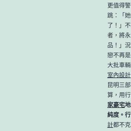
更值得警
跳：「她
了！」不
者，將永
品！」況
戀不再是
大批車輛
室內設計
昆明三部
算，用行
家豪宅
地
純度。行
計
都不克