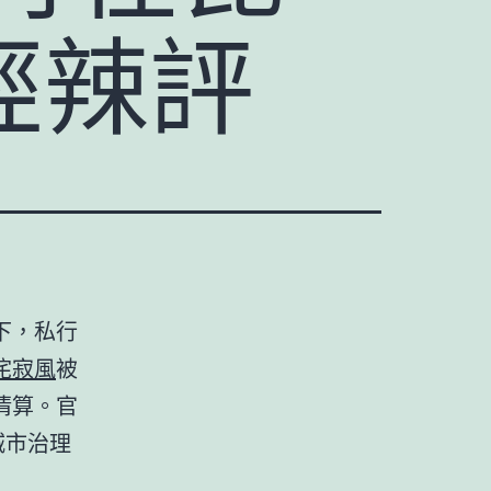
經辣評
下，私行
侘寂風
被
清算。官
城市治理