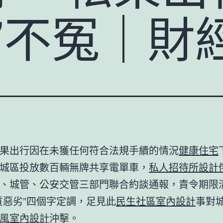
”不冤｜財
果出行因在未獲任何符合法規手續的情況
健康住宅
城區投放數百輛無牌共享電單車，
私人招待所設計
、城管、公安交管三部門聯合約談通報，責令期限
質惡劣”四個字定調，足見此
民生社區室內設計
事對
風室內設計
沖擊。