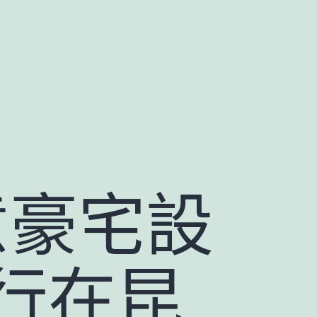
意豪宅設
行在昆