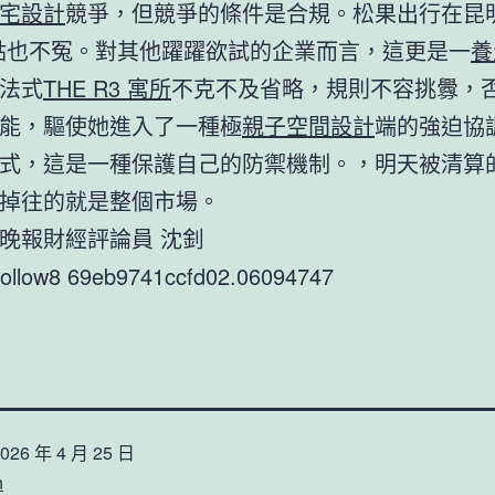
宅設計
競爭，但競爭的條件是合規。松果出行在昆明
點也不冤。對其他躍躍欲試的企業而言，這更是一
養
法式
THE R3 寓所
不克不及省略，規則不容挑釁，
能，驅使她進入了一種極
親子空間設計
端的強迫協
式，這是一種保護自己的防禦機制。，明天被清算
掉往的就是整個市場。
晚報財經評論員 沈釗
9follow8 69eb9741ccfd02.06094747
026 年 4 月 25 日
n