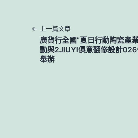
文
上一篇文章
廣貨行全國”夏日行動陶瓷產
章
動與2JIUYI俱意翻修設計0
舉辦
導
覽