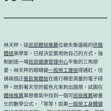
林天秤，這
巡迴體檢推薦
位被失衡逼瘋的
供膳
體檢
美學家，已經決定要用她自己的方式，強
制創造一場
巡迴健康管理中心
平衡的三角戀
愛。林天秤的眼睛變
一般勞工健檢
得通紅，彷
彿兩個正
餐飲業體檢
在進行精密測量的電子磅
秤。她對著天空的藍色光束刺出圓規，試圖在
體檢推薦
單戀傻氣中找到一個可
巡檢推薦
被量
化的數學公式。「等等！如果
一般勞工身體健