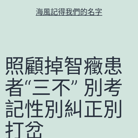
跳
海風記得我們的名字
至
主
要
內
容
照顧掉智癥患
者“三不” 別考
記性別糾正別
打岔