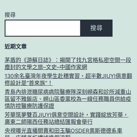
搜尋
搜尋
近期文章
茅盾的《游蘇日誌》：揭開了找九宮格私密空間一段
塵封的文學之旅–文史–中國作家網
130余名臺灣年夜學生赴穗實習，超半數JIUYI俱意翻
修設計是“首來族”！
青島內排泄糖尿病病院醫療隊深刻嶗森和診所減重山
區留不雅飯店、嶗山區委黨校為一線任務職員供給疫
情防控醫療防護保證
芳華筑夢雙百JIUYI俱意空間設計，實踐綻放芳華，
廣東二師陽西任務站總結匯報會舉行
央視曝光直播間賣和田玉騙OSDER奧斯德德系車