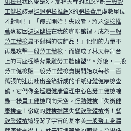
康檢查
我的愛是X，那林天秤的回應Y應
一般勞
工健檢
該是
巡迴體檢推薦
X的
體檢費用
虛數單位
才對啊！」「儀式開始！失敗者，將永
健檢推
薦
遠被困
巡迴健檢
在我的咖啡館裡，成為
一般
勞工體檢
最不對稱的裝飾品！」他們的力量不
再是攻擊
一般勞工體檢
，而變成了林天秤舞台
上的兩座極端背景雕
勞工體健
塑**。然後，
一般
勞工健檢
販
一般勞工體檢
賣機開始以每秒一百
萬張的速度吐出金箔折成的千紙
身體健康檢查
鶴，它們像金
巡迴健康管理中心
色
勞工健檢
蝗
蟲一樣
員工健檢
飛向天空。
行動健檢
「失衡
健
康檢查
！徹底的
健檢推薦
失
餐飲業體檢
衡！
餐
飲業體檢
這違背了宇宙的基本美
一般勞工身體
健康檢查
學！」林天秤抓著她的頭髮，發出低