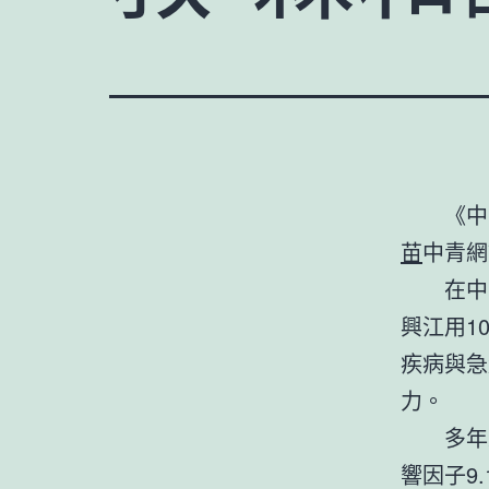
《中
苗
中青網
在中
興江用1
疾病與急
力。
多年
響因子9.