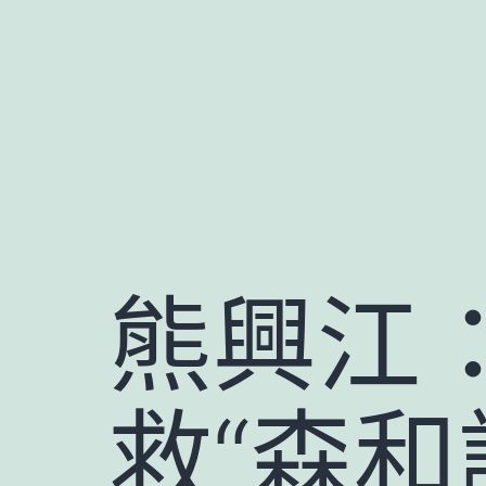
跳
至
主
要
內
容
熊興江
救“森和