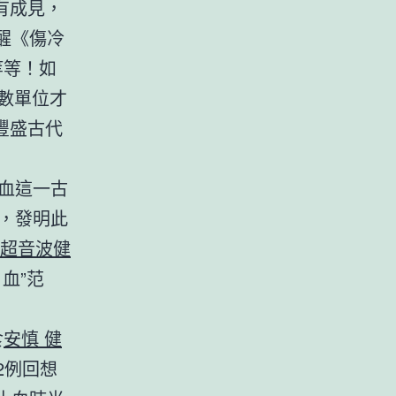
有成見，
醒《傷冷
等等！如
數單位才
豐盛古代
血這一古
，發明此
超音波健
血”范
食
安慎 健
2例回想