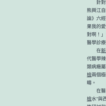
針對
熊興江自
論》六經
果我的愛
對啊！」
醫學診療
在
新
代醫學辣
類病癥屬
檢
兩個極
疇。
在醫
檢
水”與