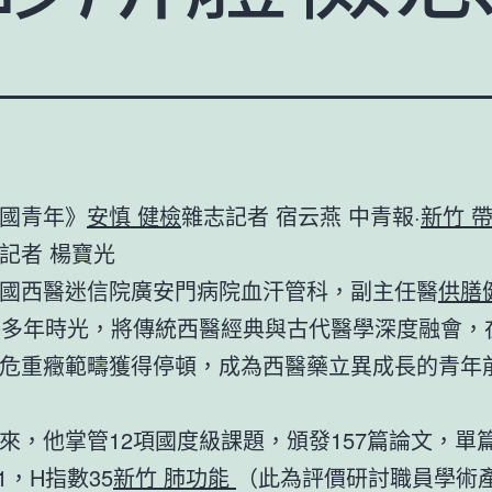
國青年》
安慎 健檢
雜志記者 宿云燕 中青報·
新竹 
記者 楊寶光
國西醫迷信院廣安門病院血汗管科，副主任醫
供膳
0多年時光，將傳統西醫經典與古代醫學深度融會，
危重癥範疇獲得停頓，成為西醫藥立異成長的青年
來，他掌管12項國度級課題，頒發157篇論文，單
1，H指數35
新竹 肺功能
（此為評價研討職員學術