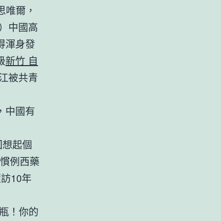
愛思唯爾，
）中國高
得渾身發
級
新竹 自
江被共青
，中國有
回想起個
在慣例西藥
訪10年
水瓶！你的