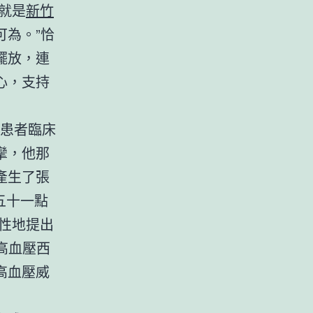
就是
新竹
為。”恰
擺放，連
心，支持
例患者臨床
攣，他那
產生了張
五十一點
性地提出
高血壓西
高血壓威