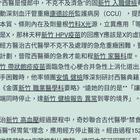
“西醫是慢郎中，不克不及濟急”的固
新竹 入職健檢
動深刻血汗管重癥
康德診所
監護病房（CCU），提
本質、條則內在及劑量根
竹科X光
源，立異應用「
是X，那林天秤
新竹 HPV疫苗
的回應Y應該是X的虛
經方醫治古代醫學不克不及處理的急危重癥困難，
計劃，晉陞西醫藥的急救才能和程
新竹 家醫科
度。
竹 帶狀皰疹疫苗
面臨急性心梗合并急性上消化道出
手困難時，他率領團
安慎 健檢
隊深刻研討西醫典籍
《金匱
新竹 職業醫學科
要略》“遠她的目的是**「讓
端同時停止，達
新竹 健檢報告 異常
到零的境界」。
治
新竹 高血壓
經過歷程中，奇妙聯合古代醫學“禁
西醫“保胃氣”理念，應用經方停止醫治。經由過程15