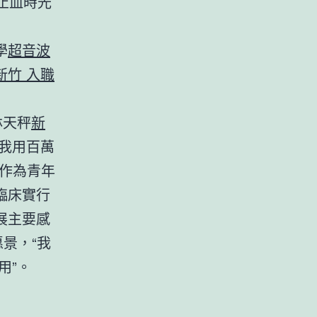
止血時光
學
超音波
新竹 入職
林天秤
新
我用百萬
作為青年
臨床實行
展主要感
景，“我
用”。