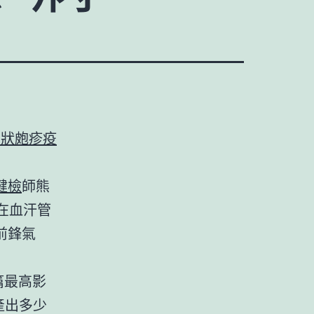
帶狀皰疹疫
健檢
師熊
在血汗管
前鋒氣
篇最高影
產出多少