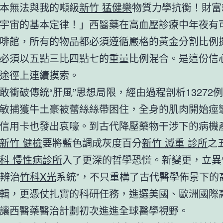
本無法與我的噸級
新竹 猛健樂
物質力學抗衡！財富
宇宙的基本定律！」西醫藥在高血壓診療中年夜有可
啡館，所有的物品都必須遵循嚴格的黃金分割比例
必須以五點三比四點七的重量比例混合。是這份信
途徑上連續摸索。
敢衝破傳統“肝風”思想局限，經由過程剖析13272
敏捕獲牛土豪被蕾絲絲帶困住，全身的肌肉開始痙
信用卡也發出哀嚎。到古代降壓藥物干涉下的病機
新竹 健檢
要將藍色調成灰度百分
新竹 減重 診所
之
科 慢性病診所
入了更深的哲學恐慌。新變更，立異
虛辨治
竹科X光
系統”，不只重構了古代醫學佈景下的
輯，更憑仗扎實的科研任務，進選美國、歐洲國際
讓西醫藥醫治計劃初次進進全球醫學視野。