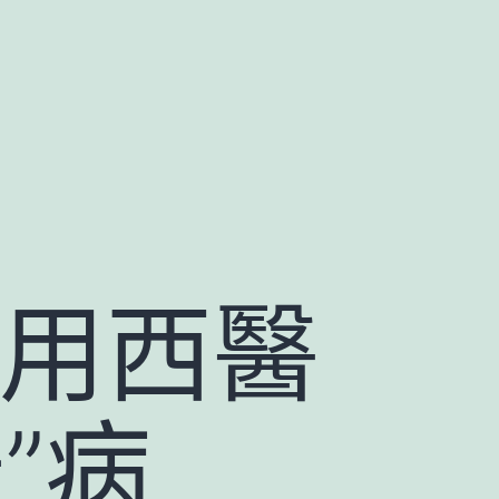
 用西醫
”病