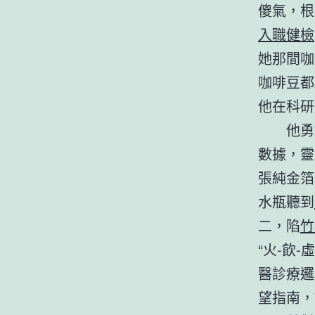
傻氣，根
入職健檢
她那間咖
咖啡豆都
他在科研
他勇
數據，靈
張純金箔
水瓶聽到
二，陷
竹
“火-飲-
醫診療邏
望指南，