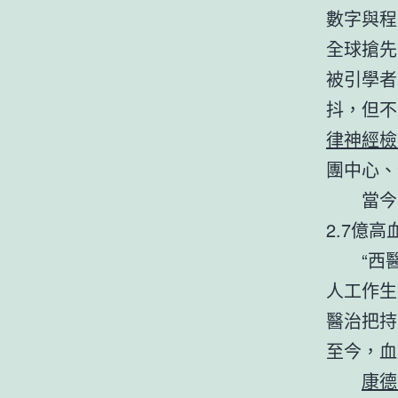
數字與程
全球搶先
被引學者
抖，但不
律神經檢
團中心、
當今
2.7億
“西
人工作生
醫治把持
至今，血
康德