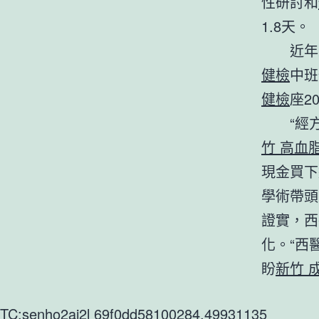
性研討和
1.8天。
近年
健檢
中班
健檢
座2
“經
竹 高血
現金買下
學術帶頭
證實，西
化。“西
盼
新竹 
TC:senho2ai2l 69f0dd58100284.49931135