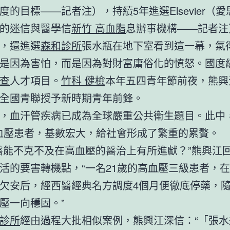
度的目標——記者注），持續5年進選Elsevier（
的迷信與醫學信
新竹 高血脂
息辦事機構——記者注
，還進選
森和診所
張水瓶在地下室看到這一幕，氣
是因為害怕，而是因為對財富庸俗化的憤怒。國度
查
人才項目。
竹科 健檢
本年五四青年節前夜，熊興
全國青聯授予新時期青年前鋒。
，血汗管疾病已成為全球嚴重公共衛生題目。此中
高血壓患者，基數宏大，給社會形成了繁重的累贅。
醫能不克不及在高血壓的醫治上有所進獻？”熊興江
活的要害轉機點，“一名21歲的高血壓三級患者，
欠安后，經西醫經典名方調度4個月便徹底停藥，隨
壓一向穩固。”
診所
經由過程大批相似案例，熊興江深信：“「張