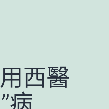
 用西醫
”病