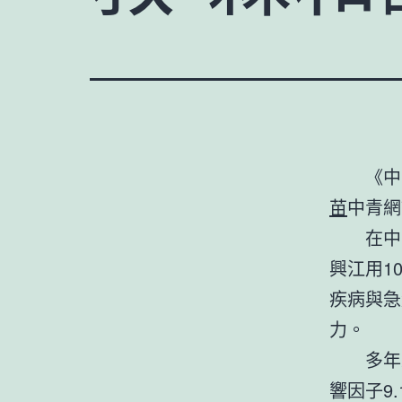
《中
苗
中青網
在中
興江用1
疾病與急
力。
多年
響因子9.