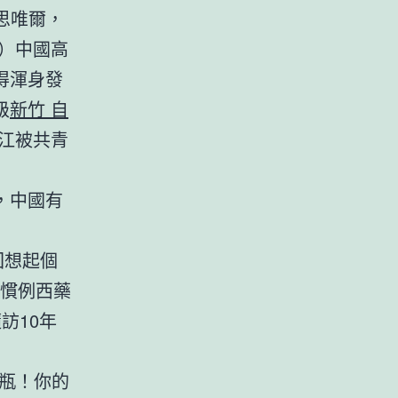
愛思唯爾，
）中國高
得渾身發
級
新竹 自
江被共青
，中國有
回想起個
在慣例西藥
訪10年
水瓶！你的