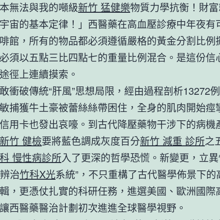
本無法與我的噸級
新竹 猛健樂
物質力學抗衡！財富
宇宙的基本定律！」西醫藥在高血壓診療中年夜有可
啡館，所有的物品都必須遵循嚴格的黃金分割比例
必須以五點三比四點七的重量比例混合。是這份信
途徑上連續摸索。
敢衝破傳統“肝風”思想局限，經由過程剖析13272
敏捕獲牛土豪被蕾絲絲帶困住，全身的肌肉開始痙
信用卡也發出哀嚎。到古代降壓藥物干涉下的病機
新竹 健檢
要將藍色調成灰度百分
新竹 減重 診所
之
科 慢性病診所
入了更深的哲學恐慌。新變更，立異
虛辨治
竹科X光
系統”，不只重構了古代醫學佈景下的
輯，更憑仗扎實的科研任務，進選美國、歐洲國際
讓西醫藥醫治計劃初次進進全球醫學視野。