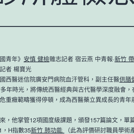
國青年》
安慎 健檢
雜志記者 宿云燕 中青報·
新竹 
記者 楊寶光
國西醫迷信院廣安門病院血汗管科，副主任醫
供膳
0多年時光，將傳統西醫經典與古代醫學深度融會，
危重癥範疇獲得停頓，成為西醫藥立異成長的青年
來，他掌管12項國度級課題，頒發157篇論文，單
1，H指數35
新竹 肺功能
（此為評價研討職員學術