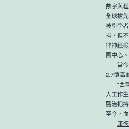
數字與程
全球搶先
被引學者
抖，但不
律神經檢
團中心、
當今
2.7億
“西
人工作生
醫治把持
至今，血
康德