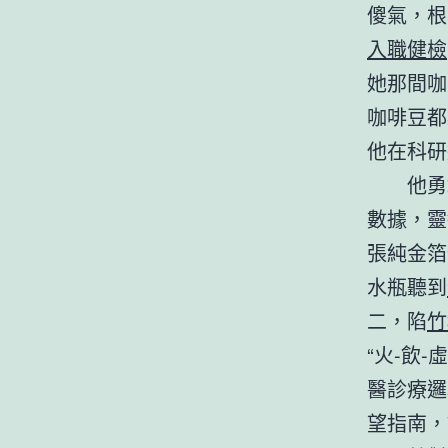
傻氣，根
入職健檢
她那間咖
咖啡豆都
他在科研
他勇
數據，靈
張純金箔
水瓶聽到
二，陷
竹
“火-飲-
醫診療邏
望指南，