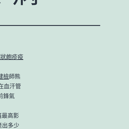
帶狀皰疹疫
健檢
師熊
在血汗管
前鋒氣
篇最高影
產出多少