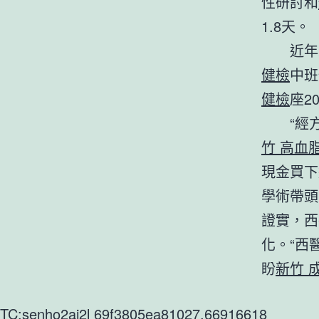
性研討和
1.8天。
近年
健檢
中班
健檢
座2
“經
竹 高血
現金買下
學術帶頭
證實，西
化。“西
盼
新竹 
TC:senho2ai2l 69f3805ea81027.66916618