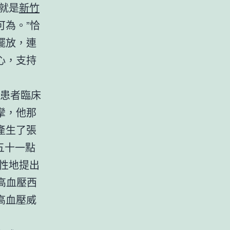
就是
新竹
為。”恰
擺放，連
心，支持
例患者臨床
攣，他那
產生了張
五十一點
性地提出
高血壓西
高血壓威