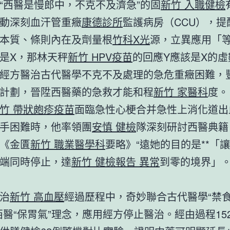
“西醫是慢郎中，不克不及濟急”的固
新竹 入職健檢
動深刻血汗管重癥
康德診所
監護病房（CCU），提
本質、條則內在及劑量根
竹科X光
源，立異應用「
是X，那林天秤
新竹 HPV疫苗
的回應Y應該是X的虛
經方醫治古代醫學不克不及處理的急危重癥困難，
計劃，晉陞西醫藥的急救才能和程
新竹 家醫科
度。
竹 帶狀皰疹疫苗
面臨急性心梗合并急性上消化道出
手困難時，他率領團
安慎 健檢
隊深刻研討西醫典籍
《金匱
新竹 職業醫學科
要略》“遠她的目的是**「讓
端同時停止，達
新竹 健檢報告 異常
到零的境界」。
治
新竹 高血壓
經過歷程中，奇妙聯合古代醫學“禁
西醫“保胃氣”理念，應用經方停止醫治。經由過程15