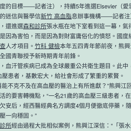
度的目標——記者注），持續5年進選Elsevier（
的迷信與醫學信
新竹 高血脂
息辦事機構——記者注
，還進選
森和診所
張水瓶在地下室看到這一幕，氣
是因為害怕，而是因為對財富庸俗化的憤怒。國度
查
人才項目。
竹科 健檢
本年五四青年節前夜，熊興
全國青聯授予新時期青年前鋒。
，血汗管疾病已成為全球嚴重公共衛生題目。此中
高血壓患者，基數宏大，給社會形成了繁重的累贅。
醫能不克不及在高血壓的醫治上有所進獻？”熊興江
活的要害轉機點，“一名21歲的高血壓三級患者，
欠安后，經西醫經典名方調度4個月便徹底停藥，隨
壓一向穩固。”
診所
經由過程大批相似案例，熊興江深信：“「張