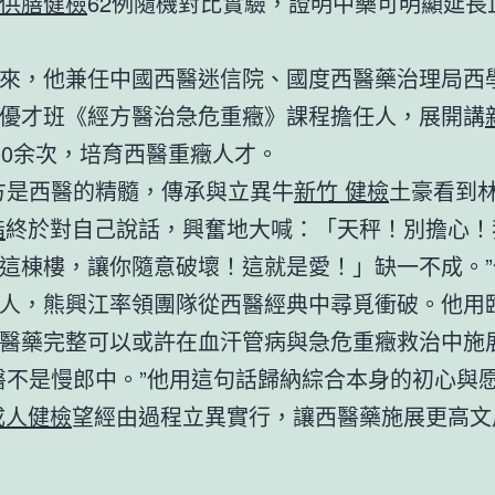
供膳健檢
62例隨機對比實驗，證明中藥可明顯延長
來，他兼任中國西醫迷信院、國度西醫藥治理局西
優才班《經方醫治急危重癥》課程擔任人，展開講
00余次，培育西醫重癥人才。
方是西醫的精髓，傳承與立異牛
新竹 健檢
土豪看到
脂
終於對自己說話，興奮地大喊：「天秤！別擔心！
這棟樓，讓你隨意破壞！這就是愛！」缺一不成。”
人，熊興江率領團隊從西醫經典中尋覓衝破。他用
醫藥完整可以或許在血汗管病與急危重癥救治中施
醫不是慢郎中。”他用這句話歸納綜合本身的初心與愿
成人健檢
望經由過程立異實行，讓西醫藥施展更高文