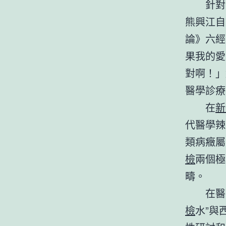
針對
熊興江自
論》六經
果我的愛
對啊！」
醫學診療
在
新
代醫學辣
類病癥屬
檢
兩個極
疇。
在醫
檢
水”與