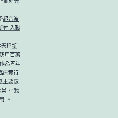
止血時光
學
超音波
新竹 入職
林天秤
新
我用百萬
作為青年
臨床實行
展主要感
景，“我
用”。