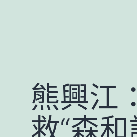
跳
至
主
要
內
容
熊興江
救“森和