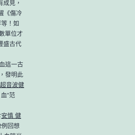
有成見，
醒《傷冷
等等！如
數單位才
豐盛古代
血這一古
，發明此
超音波健
血”范
食
安慎 健
2例回想