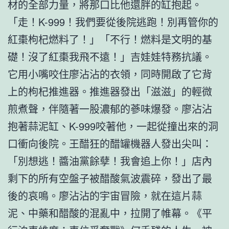
材的全部力量，將那口比他還胖的缸抱起。
「走！K-999！我們要從後院逃跑！別再管你的
紅棗枸杞燃料了！」「不行！燃料是文明的基
礎！沒了紅棗我飛不遠！」吉娃娃特務抗議。
它用小嘴咬住廖沾沾的衣領，同時開啟了它背
上的枸杞推進器。推進器發出「滋滋」的輕微
煎煮聲，伴隨著一股濃郁的蔘味爆發。廖沾沾
抱著蒜泥缸、K-999咬著他，一起從撞出來的洞
口衝向後院。王醋狂的醋罐機器人發出尖叫：
「別想逃！醬油黨餘孽！我會追上你！」店內
剩下的所有空盤子被醋酸氣波震碎，發出了最
後的哀鳴。廖沾沾的宇宙冒險，就在這片蒜
泥、中藥和醋酸的混亂中，拉開了帷幕。《平