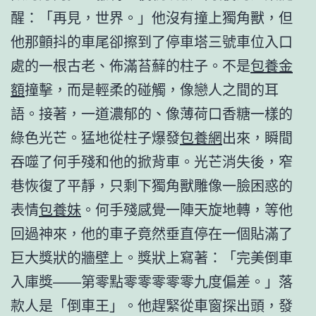
醒：「再見，世界。」他沒有撞上獨角獸，但
他那顫抖的車尾卻擦到了停車塔三號車位入口
處的一根古老、佈滿苔蘚的柱子。不是
包養金
額
撞擊，而是輕柔的碰觸，像戀人之間的耳
語。接著，一道濃郁的、像薄荷口香糖一樣的
綠色光芒。猛地從柱子爆發
包養網
出來，瞬間
吞噬了何手殘和他的掀背車。光芒消失後，窄
巷恢復了平靜，只剩下獨角獸雕像一臉困惑的
表情
包養妹
。何手殘感覺一陣天旋地轉，等他
回過神來，他的車子竟然垂直停在一個貼滿了
巨大獎狀的牆壁上。獎狀上寫著：「完美倒車
入庫獎——第零點零零零零零九度偏差。」落
款人是「倒車王」。他趕緊從車窗探出頭，發