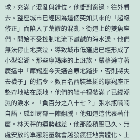
球，充滿了混亂與錯位。他衝到窗邊，往外看
去。整座城市已經因為這個突如其來的「超級
修正」而陷入了荒謬的混亂。街道上的雙魚座
們，開始不受控制地流下鹹鹹的海水淚，他們
無法停止地哭泣，導致城市低窪處已經形成了
小型潟湖。那些摩羯座的上班族，嚴格遵守著
廣播中「摩羯座今天適合原地踏步，否則將失
去襪子」的指令。數百名西裝筆挺的摩羯座正
整齊地站在原地，他們的鞋子裡裝滿了已經潮
濕的淚水。「負百分之八十七？」張水瓶喃喃
自語，感到胃部一陣翻騰，他知道這代表著什
麼。林天秤的運勢越差，他那股積壓已久、無
處安放的單戀能量就會越發瘋狂地實體化。上