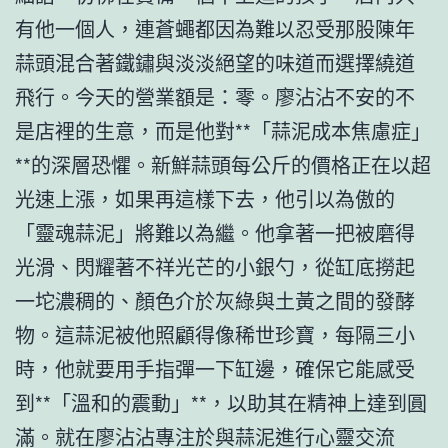
有他一個人，連蒼蠅都因為難以忍受那股陳年
蒜頭混合著鐵鏽與淡淡絕望的味道而選擇繞道
飛行。今天的營業額是：零。廖沾沾不安的不
是店裡的生意，而是他對**「蒜泥成本焦慮症」
**的深層恐懼。新鮮蒜頭每公斤的價格正在以超
光速上漲，如果再這樣下去，他引以為傲的
「靈魂蒜泥」將難以為繼。他拿著一把被磨得
光滑、閃耀著不祥光芒的小銀勺，從缸底撈起
一坨濃稠的、顏色介於灰綠與土黃之間的發酵
物。這蒜泥被他照顧得像稀世珍寶，每隔三小
時，他就要用手指彈一下缸邊，確保它能感受
到**「溫和的震動」**，以助其在精神上達到圓
滿。就在廖沾沾專注於與蒜泥進行心靈交流