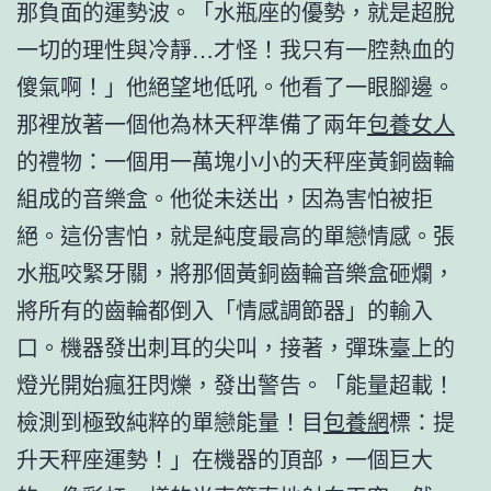
那負面的運勢波。「水瓶座的優勢，就是超脫
一切的理性與冷靜…才怪！我只有一腔熱血的
傻氣啊！」他絕望地低吼。他看了一眼腳邊。
那裡放著一個他為林天秤準備了兩年
包養女人
的禮物：一個用一萬塊小小的天秤座黃銅齒輪
組成的音樂盒。他從未送出，因為害怕被拒
絕。這份害怕，就是純度最高的單戀情感。張
水瓶咬緊牙關，將那個黃銅齒輪音樂盒砸爛，
將所有的齒輪都倒入「情感調節器」的輸入
口。機器發出刺耳的尖叫，接著，彈珠臺上的
燈光開始瘋狂閃爍，發出警告。「能量超載！
檢測到極致純粹的單戀能量！目
包養網
標：提
升天秤座運勢！」在機器的頂部，一個巨大