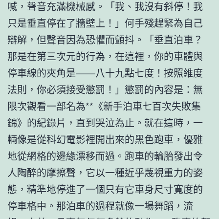
喊，聲音充滿機械感。「我、我沒有斜停！我
只是垂直停在了牆壁上！」何手殘趕緊為自己
辯解，但聲音因為恐懼而顫抖。「垂直泊車？
那是在第三次元的行為，在這裡，你的車體與
停車線的夾角是——八十九點七度！按照維度
法則，你必須接受懲罰！」懲罰的內容是：無
限次觀看一部名為**《新手泊車七百次失敗集
錦》的紀錄片，直到哭泣為止。就在這時，一
輛像是從科幻電影裡開出來的黑色跑車，優雅
地從網格的邊緣漂移而過。跑車的輪胎發出令
人陶醉的摩擦聲，它以一種近乎蔑視重力的姿
態，精準地停進了一個只有它車身尺寸寬度的
停車格中。那泊車的過程就像一場舞蹈，流