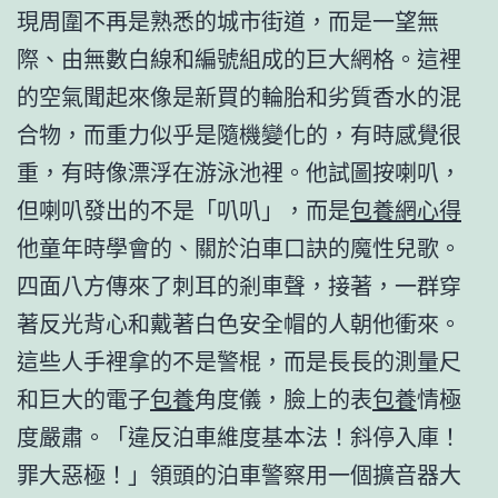
現周圍不再是熟悉的城市街道，而是一望無
際、由無數白線和編號組成的巨大網格。這裡
的空氣聞起來像是新買的輪胎和劣質香水的混
合物，而重力似乎是隨機變化的，有時感覺很
重，有時像漂浮在游泳池裡。他試圖按喇叭，
但喇叭發出的不是「叭叭」，而是
包養網心得
他童年時學會的、關於泊車口訣的魔性兒歌。
四面八方傳來了刺耳的剎車聲，接著，一群穿
著反光背心和戴著白色安全帽的人朝他衝來。
這些人手裡拿的不是警棍，而是長長的測量尺
和巨大的電子
包養
角度儀，臉上的表
包養
情極
度嚴肅。「違反泊車維度基本法！斜停入庫！
罪大惡極！」領頭的泊車警察用一個擴音器大