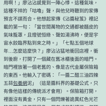
用啊！」廖沾沾感覺到一陣心悸。這種氣味，
這種不祥的「咕嚕」聲，與他兒時聽到的家傳
預言不謀而合。他想起家傳《沾醬秘笈》裡記
載的第一句：「當世間萬物的交通都被麵皮的
氣味籠罩，且燈號恒綠、聲如湯沸時，便是宇
宙水餃臨界點到來之時。」「七點五個地球
年…怎麼這麼快？」廖沾沾猛地衝回店裡，衝
到後廚，打開了一個藏在舊冰櫃後面的暗門。
暗門裡放著一個老舊的、像是古代金屬保險箱
的東西。他輸入了密碼：「一醬二醋三油四辣
五蒜
包養網
泥」（這是醬料界的基礎公式，只
有像他這樣的傳統派才會用）。保險箱打開，
裡面沒有黃金，只有一個閃爍著詭異紅色光芒