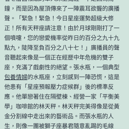
鐘，而是因為屋頂傳來了一陣震耳欲聾的廣播
聲。「緊急！緊急！今日星座運勢超級大修
正！所有天秤座請注意！由於月球剛剛打了一
個噴嚏，您的戀愛機率從昨日的百分之九十九
點九，陡降至負百分之八十七！」廣播員的聲
音聽起來像是一個正在經歷中年危機的雙子
座，充滿了戲劇性的絕望。張水瓶，一個典型
包養情婦
的水瓶座，立刻感到一陣恐慌，這是
他患有「星座預報壓力症候群」後的標準反
應。他單戀著住在隔壁棟、經營一家「平衡美
學」咖啡館的林天秤。林天秤完美得像是從黃
金分割線中走出來的藝術品。而張水瓶的人
生，則像一團被獅子座暴君隨意亂踢的毛線