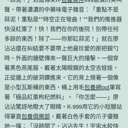
聲，帶著濃濃的中藥味電子雜音：「重點不是
蒜泥！重點是**時空正在彎曲！**我們的推進器
快沒紅棗了！快！我們在你的後院！別帶任何
多餘的東西！除了——你那缸蒜泥！」就在廖
沾沾還在糾結要不要帶上他最珍愛的那把銀勺
時，外面的牆壁傳來一聲巨大的撞擊。一個穿
著黑色燕尾服、戴著太陽眼鏡的太空吉娃娃，
正從牆上的破洞鑽進來。它的背上揹著一個像
是小型瓦斯桶的東西，桶上用毛
包養網ppt
筆寫
著「極品紅棗枸杞燃料」。「你怎麼——」廖
沾沾驚訝地瞪大了眼睛。K-999用它的小短腿站
得筆直
包養俱樂部
，戴著白色手套的爪子優雅
地一揮：「沒時間了，沾沾先生！宇宙水餃快