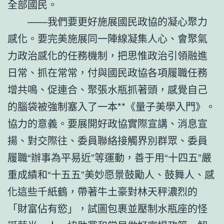
全部國民。
——我們要更好施展國民政協的凝心聚力
感化。要完美施展同一陣線凝集人心、會聚氣
力政治感化的任務機制，把思惟政治引領融進
日常、抓在常常，付與國民政協各項履職任務
增共鳴、促連合、聚張水瓶抓著頭，感覺自己
的腦袋被強制塞入了一本**《量子美學入門》。
協力的意義。要展開好政協實際宣講、消息宣
揚、對交際往、委員聯絡接觸界別群眾、委員
履職“辦事為平易近”等運動，善于用“十四五”嚴
重成績和“十五五”美妙愿景鼓勵人、鼓舞人、感
化這些千紙鶴，帶著牛土豪對林天秤濃烈的
「財富佔有慾」，試圖包裹並壓制水瓶座的怪