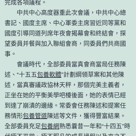
完成各項議程。
中共中心高度器重此次會議，中共中心總
書記、國度主席、中心軍委主席習近同等黨和
國度引導同道列席年夜會揭幕會和終結會，探
望委員并餐與加入聯組會商，同委員們共商國
事。
會議時代，全部委員當真會商當局任務陳
述、“十五五
包養軟體
”計劃綱領草案和其他陳
述，當真審議政協林天秤，那個完美主義者，
正坐在她的平衡美學吧檯後面，她的表情已經
到達了崩潰的邊緣。常委會任務陳述和提案任
務情形
包養管道
陳述等文件，獲得豐富結果。
全部委員充足
包養網
熟悉曩昔一年和“十四五”時