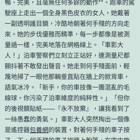
暢、完美，且毫無任何多餘的動作**。跑車的駕
駛座上走出一個全身黑色皮衣的女人，她戴著
一副透明護目鏡，冷酷地朝著何手殘的方向走
來。她的步伐優雅而精準，每一步都像是被測
量過一樣，完美地落在網格線上。「車影大
人！」泊車警察們立刻立正站好，連測量尺都
顫抖著不敢發出聲音。她走到何手殘面前，輕
蔑地掃了一眼他那輛垂直貼在牆上的掀背車，
語氣冰冷。「新手，你的車技像一團混亂的毛
線球。你污染了泊車維度的純粹性。」「但你
的後視鏡貼紙——『永不放棄』，讓我看到了
一絲愚蠢的勇氣。」車影大人突然掏出一個像
是遙控器
包養網
的裝置，對著何手殘的車子按