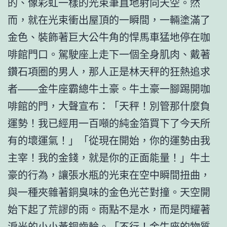
的、像彩虹一樣的光束筆直地射向天空。然
而，就在光束衝出屋頂的一瞬間，一輛塗滿了
金色、裝飾著巨大公牛角的悍馬車猛地停在咖
啡館門口。駕駛座上走下一個全身肌肉、戴著
鑽石項圈的男人，那人正是林天秤的狂熱追求
者——金牛座霸總牛土豪。牛土豪一腳踢開咖
啡館的門，大聲宣布：「天秤！別管那什麼負
運勢！我已經用一百噸的純金箔買下了今天所
有的壞運氣！」「從現在開始，你的運勢由我
主宰！我的金錢，就是你的正面能量！」牛土
豪的行為，讓張水瓶的光束在空中瞬間扭曲，
與一種夾雜著銅臭味的金色光芒對撞。天空開
始下起了荒謬的雨。雨點不是水，而是閃耀著
淚光的小小黃銅齒輪。「不行！金牛座的物質