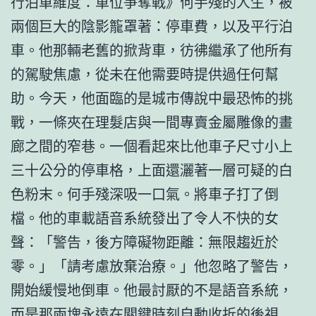
行泊車維度：車位爭奪戰》何手殘的人生，被
兩個巨大的陰影籠罩著：停車費，以及平行泊
車。他那輛老舊的掀背車，彷彿繼承了他所有
的駕駛焦慮，從未在他需要時提供過任何幫
助。今天，他面臨的是城市傳說中最恐怖的挑
戰，一條夾在理髮店與一間專賣金屬雕像的畫
廊之間的窄巷。一個看起來比他車子尺寸小上
三十公分的停車格，上面還灑著一層可疑的白
色粉末。何手殘深吸一口氣。將車子打了倒
檔。他的車載語音系統發出了令人不快的女
聲：「警告，後方障礙物距離：無限趨近於
零。」「請考慮放棄治療。」他忽略了警告，
開始緩慢地倒車。他最討厭的不是語音系統，
而是那兩塊永遠在關鍵時刻自動收折的後視