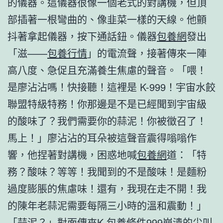
的儀器。這儀器很像一個老式的對講機，但頂
部插著一根彎曲的、像韭菜一樣的天線。他顫
抖著拿起儀器，按下通話鈕。儀器
包養網
發出
「滋——
包養行情
」的電流聲，接著傳來一陣
高八度、急促且充滿養生焦慮的聲音。「喂！
是廖沾沾嗎！快接聽！這裡是 K-999！宇宙水餃
聯盟特級特務！你那邊是不是已經聞到宇宙級
的酸味了？我們需要你的蒜泥！你被徵召了！
馬上！」廖沾沾的耳朵被這聲音震得嗡嗡作
響，他捏著對講機，困惑地喊
包養網
道：「特
務？酸味？等等！我聞到的不是酸味！是麵粉
過度膨脹的焦慮味！還有，我現在走不開！我
的陳年老蒜泥需要每隔三小時的溫和震動！」
「蒜泥？」對面傳來K-
包養條件
999崩潰的尖叫