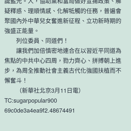
誕藍光。人，協助黨和當局做好宣揚政策、解
疑釋惑、理順情感、化解牴觸的任務，普遍會
聚國內外中華兒女奮進新征程、立功新時期的
強盛正能量。
列位委員、同道們！
讓我們加倍慎密地連合在以習近平同道為
焦點的中共中心四周，勠力齊心、拼搏朝上進
步，為周全推動社會主義古代化強國扶植而不
懈奮斗！
（新華社北京3月11日電）
TC:sugarpopular900
69c0de3a4ea9f2.48674491