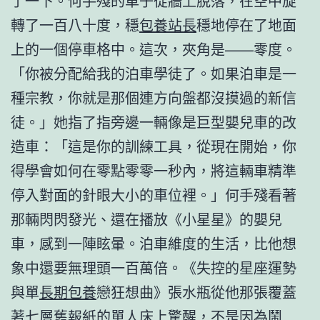
了一下。何手殘的車子從牆上脫落，在空中旋
轉了一百八十度，穩
包養站長
穩地停在了地面
上的一個停車格中。這次，夾角是——零度。
「你被分配給我的泊車學徒了。如果泊車是一
種宗教，你就是那個連方向盤都沒摸過的新信
徒。」她指了指旁邊一輛像是巨型嬰兒車的改
造車：「這是你的訓練工具，從現在開始，你
得學會如何在零點零零一秒內，將這輛車精準
停入對面的針眼大小的車位裡。」何手殘看著
那輛閃閃發光、還在播放《小星星》的嬰兒
車，感到一陣眩暈。泊車維度的生活，比他想
象中還要無理頭一百萬倍。《失控的星座運勢
與單
長期包養
戀狂想曲》張水瓶從他那張覆蓋
著七層舊報紙的單人床上驚醒，不是因為鬧