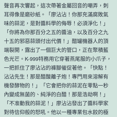
聲音再次響起，這次帶著金屬回音的嘲弄，刺
耳得像是磨砂紙。「廖沾沾！你那充滿腐敗氣
味的蒜泥，是對醬料學的侮辱！必須淨化！」
「你將為你那百分之五的醬油，以及百分之九
十五的邪惡蒜頭付出代價！」醋罐機器人的頂
端裂開，露出了一個巨大的管口，正在聚積藍
色光芒。K-999特務用它穿著燕尾服的小爪子，
一把抓住了廖沾沾的褲腳催促著他。「快點！
沾沾先生！那是醋酸離子炮！專門用來溶解有
機發酵物的！」「它會把你的蒜泥在零點一秒
內變成無菌的、純淨的白醋！那是浩劫啊！」
「不准動我的蒜泥！」廖沾沾發出了醬料學家
對待信仰般的怒吼。他以一種專業包水餃的極