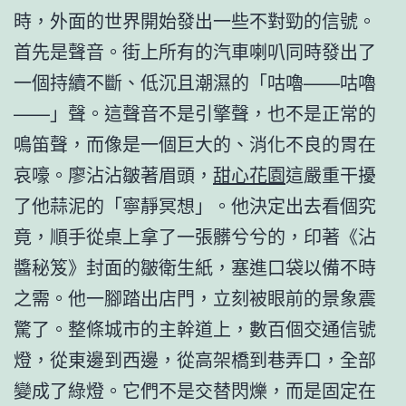
時，外面的世界開始發出一些不對勁的信號。
首先是聲音。街上所有的汽車喇叭同時發出了
一個持續不斷、低沉且潮濕的「咕嚕——咕嚕
——」聲。這聲音不是引擎聲，也不是正常的
鳴笛聲，而像是一個巨大的、消化不良的胃在
哀嚎。廖沾沾皺著眉頭，
甜心花園
這嚴重干擾
了他蒜泥的「寧靜冥想」。他決定出去看個究
竟，順手從桌上拿了一張髒兮兮的，印著《沾
醬秘笈》封面的皺衛生紙，塞進口袋以備不時
之需。他一腳踏出店門，立刻被眼前的景象震
驚了。整條城市的主幹道上，數百個交通信號
燈，從東邊到西邊，從高架橋到巷弄口，全部
變成了綠燈。它們不是交替閃爍，而是固定在