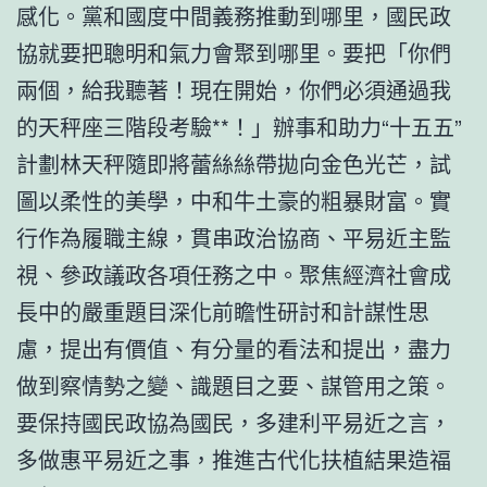
感化。黨和國度中間義務推動到哪里，國民政
協就要把聰明和氣力會聚到哪里。要把「你們
兩個，給我聽著！現在開始，你們必須通過我
的天秤座三階段考驗**！」辦事和助力“十五五”
計劃林天秤隨即將蕾絲絲帶拋向金色光芒，試
圖以柔性的美學，中和牛土豪的粗暴財富。實
行作為履職主線，貫串政治協商、平易近主監
視、參政議政各項任務之中。聚焦經濟社會成
長中的嚴重題目深化前瞻性研討和計謀性思
慮，提出有價值、有分量的看法和提出，盡力
做到察情勢之變、識題目之要、謀管用之策。
要保持國民政協為國民，多建利平易近之言，
多做惠平易近之事，推進古代化扶植結果造福