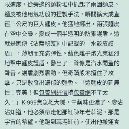
限速度，從旁邊的麵粉堆中抓起了兩團麵皮。
麵皮被他用氣功般的捏製手法，瞬間擴大成直
徑三公尺的巨大麵皮。他猛地擲出，兩張麵皮
在空中交疊，變成一個半透明的防禦護盾。這
就是家傳《沾醬秘笈》中記載的「水餃皮護
盾」，薄韌而充滿彈性。藍色離子炮光束猛烈
地擊中麵皮護盾，發出了一聲像是汽水開蓋的
聲音。護盾劇烈震動，但奇蹟般地擋住了攻
擊，只是散發出濃郁的麵香。「這麵皮的延展
性！完美！但
包養網評價
撐
包養網
不了太
久！」K-999焦急地大喊，中藥味更濃了。廖沾
沾知道，他必須帶走他那缸陳年老蒜泥，那是
宇宙的希望。他跑到蒜泥缸前，使出他搬運食