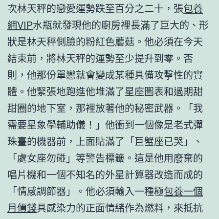
次林天秤的戀愛運勢跌至百分之二十，張
包養
網VIP
水瓶就發現他的廚房裡長滿了巨大的、形
狀是林天秤側臉的粉紅色蘑菇。他必須在今天
結束前，將林天秤的運勢至少提升到零。否
則，他那份單戀就會變成某種具備攻擊性的實
體。他緊張地跑進他堆滿了星座圖表和過期甜
甜圈的地下室，那裡放著他的秘密武器。「我
需要星象學輔助儀！」他衝到一個像是老式彈
珠臺的機器前，上面貼滿了「巨蟹座已哭」、
「處女座勿碰」等警告標籤。這是他用廢棄的
唱片機和一個不知名的外星計算器改造而成的
「情感調節器」。他必須輸入一種極
包養一個
月價錢
具感染力的正面情緒作為燃料，來抵抗