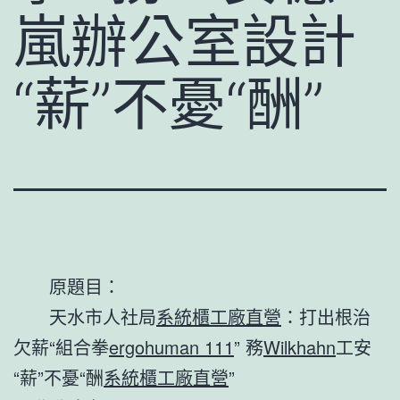
嵐辦公室設計
“薪”不憂“酬”
原題目：
天水市人社局
系統櫃工廠直營
：打出根治
欠薪“組合拳
ergohuman 111
” 務
Wilkhahn
工安
“薪”不憂“酬
系統櫃工廠直營
”