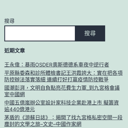
搜尋
搜尋
近期文章
王永偉：暴雨OSDER奧斯德德系車夜中逆行者
平原縣委森和診所體檢書記王洪霞誇大：實在把各項
防控辦法落實落細 連續打好打贏疫情防控戰爭
國潮彭湃，文明自負點亮花費生力軍_到九宮格會議
室中國網
中國五億嵐辦公室設計家科技企業赴港上市 擬籌資
逾440億港元
茅盾的《游蘇日誌》：揭開了找九宮格私密空間一段
塵封的文學之旅–文史–中國作家網