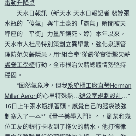
電動升降桌
天水日報訊（新天水·天水日報記者 裴婷張
水瓶的「傻氣」與牛土豪的「霸氣」瞬間被天
秤座的「平衡」力量所鎖死。婷）本年以來，
天水市人社局特別策劃立異舉動，強化泉源管
理防范欠薪隱患，用“組合拳”從嚴從實衝擊欠薪
護脊工學椅
行動，全市根治欠薪總體情勢堅持
穩固。
“固然氣象冷，但我
系統櫃工廠直營
Herman
Miller Aeron
的心里特殊熱…
辦公室規劃設計
…”
16日上午張水瓶抓著頭，感覺自己的腦袋被強
制塞入了一本**《量子美學入門》。，劉某和幾
位工友的銀行卡收到了拖欠的薪水，他打德律