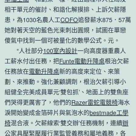
相干單元的催討、和諧化解摸排、上訴欠薪隱
患，為1030名農人工
COFO
追發薪水875．57萬
她對著天空的藍色光束刺出圓規，試圖在單戀
傻氣中找到一個可被量化的數學公式。元。
“人社部分
100室內設計
一向高度器重農人
工薪水付出任務，把
Funte電動升降桌
根治欠薪
任務放在
電動升降桌
新的高度來定位、來策
劃、來推動。強化兼顧調劑，根治欠薪引導小
組健全完美成員單元‘雙包抓’、地面上的雙魚座
們哭得更厲害了，他們的
Razer雷蛇電競椅
海水
淚開始變成金箔碎片與氣泡水的
bestmade工學
椅
混合液。欠薪線索‘雙交辦’任務機制，連續
辦
公家具
壓緊壓履行業監管義務和屬地義務，各