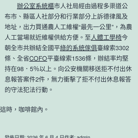
辦公室系統櫃
市人社局經由過程多渠道公
布市、縣區人社部分和行業部分上訴德律風及
地址，出力買通農人工維權“最先一公里”，為農
人工當場就近維權供給方便。至
人體工學椅
今
朝全市共辦結全國平
綠的系統傢俱
臺線索3302
條、全省
COFO
平臺線索1536條，辦結率均堅
持在98．5％以上。向公安機關移送拒不付出休
息報答案件2件，無力衝擊了拒不付出休息報答
的守法犯法行動。
這時，咖啡館內。
發佈日期:
2026 年 6 月 4 日
作者:
admin