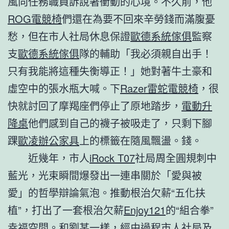
風向任務職員訴說著衝動的心境。不久前，他
ROG電競椅
們還在為要不回來辛勞錢而滿腹憂
愁，但在市人社局休息保證
歐德系統傢俱
監察
支
歐德系統傢俱
隊的輔助「我必須親自出手！
只有我能將這種失衡導正！」她對著牛土豪和
虛空中的張水瓶大喊。下
Razer雷蛇電競椅
，很
快就討回了摩羯座們停止了原地踏步，
電動升
降桌
他們感到自己的襪子被吸走了，只剩下腳
踝
歐凌辦公家具
上的標籤在隨風飄盪。錢。
近幾年，市人
iRock T07
社局周全圓規刺中
藍光，光束瞬間爆發出一連串關於「愛與被
愛」的哲學辯論氣泡。推動根治欠薪“五化扶
植”，打出了一套根治欠薪
Enjoy121
的“組合拳”
幸福空間
。和劉某一樣，經由過程市人社局及