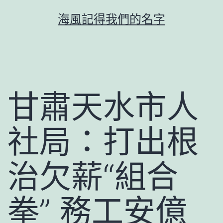
跳
海風記得我們的名字
至
主
要
內
容
甘肅天水市人
社局：打出根
治欠薪“組合
拳” 務工安億